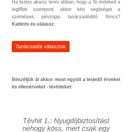
Ha biztos akarsz lenni abban, hogy a Te érdeked a
legfőbb szempont, akkor kérj segítséget a
személyes pénzügyi tanácsadódtól. Nincs?
Kattints és válassz:
Tanácsadót választok
Beszéljük át akkor most együtt a terjedő érveket
és ellenérveket - tévhiteket:
Tévhit 1.: Nyugdíjbiztosítást
nehogy köss, mert csak egy