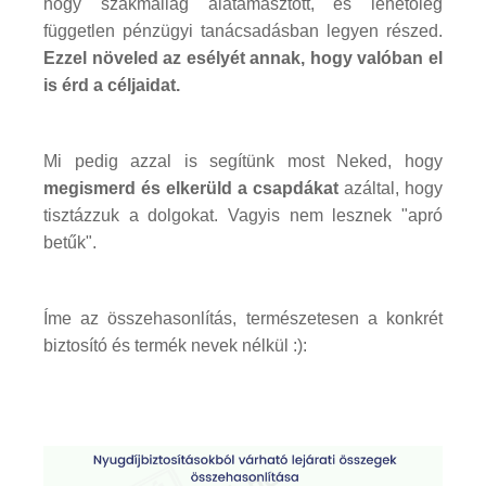
hogy szakmailag alátámasztott, és lehetőleg
független pénzügyi tanácsadásban legyen részed.
Ezzel növeled az esélyét annak, hogy valóban el
is érd a céljaidat.
Mi pedig azzal is segítünk most Neked, hogy
megismerd és elkerüld a csapdákat
azáltal, hogy
tisztázzuk a dolgokat. Vagyis nem lesznek "apró
betűk".
Íme az összehasonlítás, természetesen a konkrét
biztosító és termék nevek nélkül :):