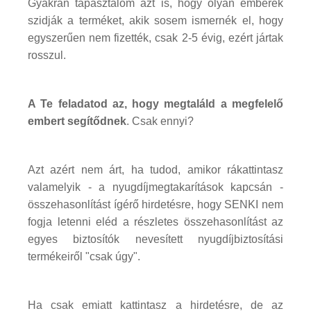
Gyakran tapasztalom azt is, hogy olyan emberek
szidják a terméket, akik sosem ismernék el, hogy
egyszerűen nem fizették, csak 2-5 évig, ezért jártak
rosszul.
A Te feladatod az, hogy megtaláld a megfelelő
embert segítődnek
. Csak ennyi?
Azt azért nem árt, ha tudod, amikor rákattintasz
valamelyik - a nyugdíjmegtakarítások kapcsán -
összehasonlítást ígérő hirdetésre, hogy SENKI nem
fogja letenni eléd a részletes összehasonlítást az
egyes biztosítók nevesített nyugdíjbiztosítási
termékeiről "csak úgy".
Ha csak emiatt kattintasz a hirdetésre, de az