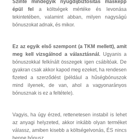
Szinte mindegyik nyugdíjbiztosítás másképp
épül fel
a költségek mértéke és levonása
tekintetében, valamint abban, milyen nagyságú
bónuszokat adnak, és mikor.
Ez az egyik első szempont (a TKM mellett), amit
meg kell vizsgálnod a választásnál.
Ugyanis a
bónuszokkal felkínált összegek igen csábítóak. De
gyakran csak akkor kapod meg ezeket, ha rendesen
fizeted a szerződést (például a hűségbónuszok
mind ilyenek, de van, ahol a vagyonarányos
bónusznak is ez a feltétele).
Vagyis, ha úgy érzed, rettenetesen instabil is lehet
az anyagi helyzeted, akkor inkább olyan terméket
válassz, amiben kisebb a költségelvonás, ÉS nincs
benne bónusz.