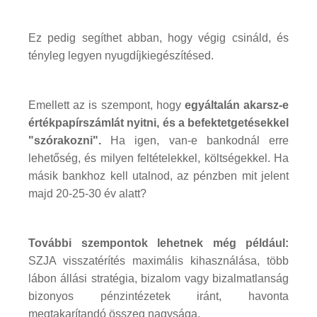
Ez pedig segíthet abban, hogy végig csináld, és
tényleg legyen nyugdíjkiegészítésed.
Emellett az is szempont, hogy
egyáltalán akarsz-e
értékpapírszámlát nyitni, és a befektetgetésekkel
"szórakozni".
Ha igen, van-e bankodnál erre
lehetőség, és milyen feltételekkel, költségekkel. Ha
másik bankhoz kell utalnod, az pénzben mit jelent
majd 20-25-30 év alatt?
További szempontok lehetnek még például:
SZJA visszatérítés maximális kihasználása, több
lábon állási stratégia, bizalom vagy bizalmatlanság
bizonyos pénzintézetek iránt, havonta
megtakarítandó összeg nagysága.