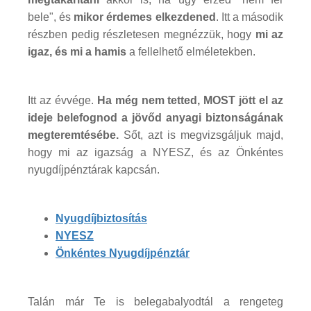
bele", és
mikor érdemes elkezdened
. Itt a második
részben pedig részletesen megnézzük, hogy
mi az
igaz, és mi a hamis
a fellelhető elméletekben.
Itt az évvége.
Ha még nem tetted, MOST jött el az
ideje belefognod a jövőd anyagi biztonságának
megteremtésébe.
Sőt, azt is megvizsgáljuk majd,
hogy mi az igazság a NYESZ, és az Önkéntes
nyugdíjpénztárak kapcsán.
Nyugdíjbiztosítás
NYESZ
Önkéntes Nyugdíjpénztár
Talán már Te is belegabalyodtál a rengeteg