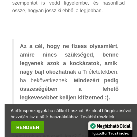
szempontot is vedd figyelembe, és hasonlítsd
össze, hogyan jössz ki ebből a legjobban.
Az a cél, hogy ne fizess olyasmiért,
amire nincs szükséged, benne
legyenek azok a kockázatok, amik
nagy bajt okozhatnak
a Ti életetekben,
ha bekövetkeznek.
Mindezért pedig
összeségében a lehető
legkevesebbet kelljen kifizetned :).
A etikuspenzugyek.hu sütiket használ. Az oldal böngészésével
hozzájárulsz a sütik használatához.
További részletek
Megbízható Oldal
RENDBEN
Igazolta:
Trustindex
Nem is olyan egyszerű, igaz? Érted, miért mondom,