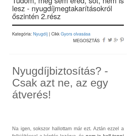
Tudom, meg sem éred, sőt, nem is
lesz - nyugdíjmegtakarításokról
őszintén 2.rész
Kategória:
Nyugdíj
| Cikk
Gyors olvasása
MEGOSZTÁS
Nyugdíjbiztosítás? -
Csak azt ne, az egy
átverés!
Na igen, sokszor hallottam már ezt. Aztán ezzel a