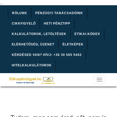
...
RÓLUNK
PÉNZÜGYI TANÁCSADÓINK
CIKKFIGYELŐ
HETI PÉNZTIPP
KALKULÁTOROK, LETÖLTÉSEK
ETIKAI-KÓDEX
ELÉRHETŐSÉG, ÜZENET
ÉLETKÉPEK
KÉRDÉSED VAN? HÍVJ: +36 30 565 5402
HITELKALKULÁTOROK
Toggle
navigation