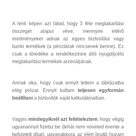
A lenti képen azt látod, hogy 3 féle megtakarítási
összeget alapul véve, mennyire eltérő
eredményeket adnak az egyes biztosítási vagy
banki termékek (a pénztárak nincsenek benne). Ez
csak a töredéke a rendelkezésre álló nyugdíjcélú
megtakarítási termékek arzenáljának.
Annak oka, hogy csak ennyit tettem a táblázatba
elég prózai. Ennyit tudtam
teljesen egyformán
beállítani
a bíztosítók saját kalkulátoraiban.
Vagyis
mindegyiknél azt feltételeztem
, hogy végig
ugyanannyit fizetsz be (tehát nem növeled évente a
befizetett díjat), ugyanakkora az elért bruttó hozam