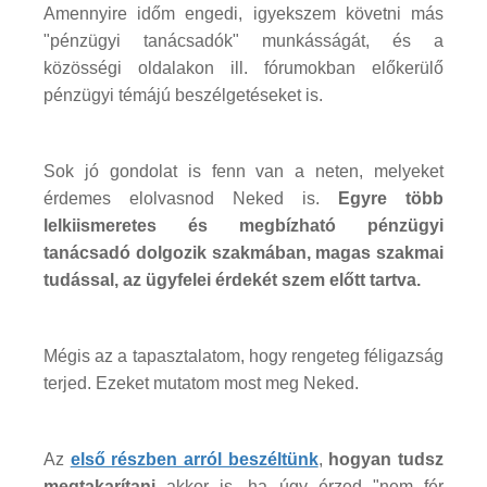
Amennyire időm engedi, igyekszem követni más
"pénzügyi tanácsadók" munkásságát, és a
közösségi oldalakon ill. fórumokban előkerülő
pénzügyi témájú beszélgetéseket is.
Sok jó gondolat is fenn van a neten, melyeket
érdemes elolvasnod Neked is.
Egyre több
lelkiismeretes és megbízható pénzügyi
tanácsadó dolgozik szakmában, magas szakmai
tudással, az ügyfelei érdekét szem előtt tartva.
Mégis az a tapasztalatom, hogy rengeteg féligazság
terjed. Ezeket mutatom most meg Neked.
Az
első részben arról beszéltünk
,
hogyan tudsz
megtakarítani
akkor is, ha úgy érzed "nem fér