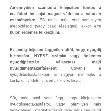
Amennyiben számodra kifejeztten fontos a
családod és saját magad védelme a váratlan
eseményekre
, ÉS nincs még erre semmilyen
megoldásod (vagy csak részleges), akkor erre
külön érdemes felkészülni.
Ez pedig teljesen független attól, hogy nyugdíj
biztosítást, NYESZ számlát vagy önkéntes
nyugdíjpénztárt választasz majd
nyugdíjmegtakarításként.
Ugyanis a
nyugdíjbiztosításokban is nagyon minimális a
kockázati védelem, ezért az kevés lesz...
Sőt, még attól sem függ, hogy kifejezetten
nyugdíjmegtakarításról, vagy bármilyen más
befektetésről, megtakarításról vagy pénzügyi célról