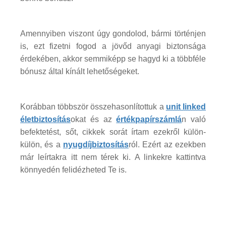
Amennyiben viszont úgy gondolod, bármi történjen
is, ezt fizetni fogod a jövőd anyagi biztonsága
érdekében, akkor semmiképp se hagyd ki a többféle
bónusz által kínált lehetőségeket.
Korábban többször összehasonlítottuk a
unit linked
életbiztosítás
okat és az
értékpapírszámlá
n való
befektetést, sőt, cikkek sorát írtam ezekről külön-
külön, és a
nyugdíjbiztosítás
ról. Ezért az ezekben
már leírtakra itt nem térek ki. A linkekre kattintva
könnyedén felidézheted Te is.