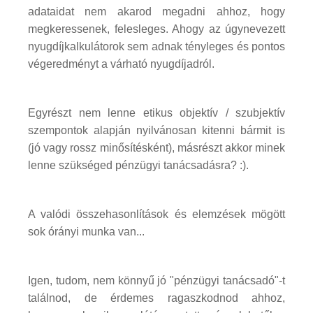
adataidat nem akarod megadni ahhoz, hogy
megkeressenek, felesleges. Ahogy az úgynevezett
nyugdíjkalkulátorok sem adnak tényleges és pontos
végeredményt a várható nyugdíjadról.
Egyrészt nem lenne etikus objektív / szubjektív
szempontok alapján nyilvánosan kitenni bármit is
(jó vagy rossz minősítésként), másrészt akkor minek
lenne szükséged pénzügyi tanácsadásra? :).
A valódi összehasonlítások és elemzések mögött
sok órányi munka van...
Igen, tudom, nem könnyű jó "pénzügyi tanácsadó"-t
találnod, de érdemes ragaszkodnod ahhoz,