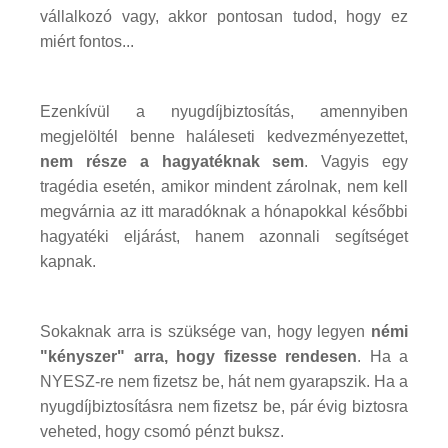
vállalkozó vagy, akkor pontosan tudod, hogy ez
miért fontos...
Ezenkívül a nyugdíjbiztosítás, amennyiben
megjelöltél benne haláleseti kedvezményezettet,
nem része a hagyatéknak sem
. Vagyis egy
tragédia esetén, amikor mindent zárolnak, nem kell
megvárnia az itt maradóknak a hónapokkal későbbi
hagyatéki eljárást, hanem azonnali segítséget
kapnak.
Sokaknak arra is szüksége van, hogy legyen
némi
"kényszer" arra, hogy fizesse rendesen
. Ha a
NYESZ-re nem fizetsz be, hát nem gyarapszik. Ha a
nyugdíjbiztosításra nem fizetsz be, pár évig biztosra
veheted, hogy csomó pénzt buksz.