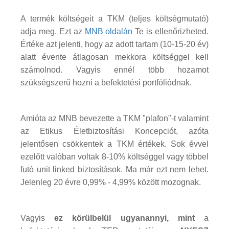
A termék költségeit a TKM (teljes költségmutató)
adja meg. Ezt az
MNB oldalán
Te is ellenőrizheted.
Értéke azt jelenti, hogy az adott tartam (10-15-20 év)
alatt évente átlagosan mekkora költséggel kell
számolnod. Vagyis ennél több hozamot
szükségszerű hozni a befektetési portfóliódnak.
Amióta az MNB bevezette a TKM "plafon"-t valamint
az Etikus Életbiztosítási Koncepciót, azóta
jelentősen csökkentek a TKM értékek. Sok évvel
ezelőtt valóban voltak 8-10% költséggel vagy többel
futó unit linked biztosítások. Ma már ezt nem lehet.
Jelenleg 20 évre 0,99% - 4,99% között mozognak.
Vagyis
ez körülbelül ugyanannyi, mint
a