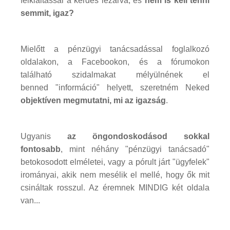
felkiáltással a kérdés lezárva, és
nem is kell tenni
semmit, igaz?
Mielőtt a pénzügyi tanácsadással foglalkozó
oldalakon, a Facebookon, és a fórumokon
található szidalmakat mélyülnének el
benned "információ" helyett, szeretném Neked
objektíven megmutatni, mi az igazság
.
Ugyanis
az öngondoskodásod sokkal
fontosabb
, mint néhány "pénzügyi tanácsadó"
betokosodott elméletei, vagy a pórult járt "ügyfelek"
irományai, akik nem mesélik el mellé, hogy ők mit
csináltak rosszul. Az éremnek MINDIG két oldala
van...