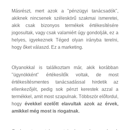
Másrészt, mert azok a "pénzügyi tanácsadók",
akiknek nincsenek széleskörű szakmai ismeretei,
akik csak bizonyos termékek értékesítésére
jogosultak, vagy csak valamiért úgy gondolják, ez a
helyes, igyekeznek Téged olyan irányba terelni,
hogy őket válaszd. Ez a marketing.
Olyanokkal is találkoztam már, akik korábban
"ügynökként" értékesítők voltak, de most
értékesítésmentes tanácsadással hirdetik az
ellenkezőjét, pedig sok pénzt kerestek azzal a
termékkel, amit most szapulnak. Többször előfordul,
hogy
évekkel ezelőtt elavultak azok az érvek,
amikkel még most is riogatnak.