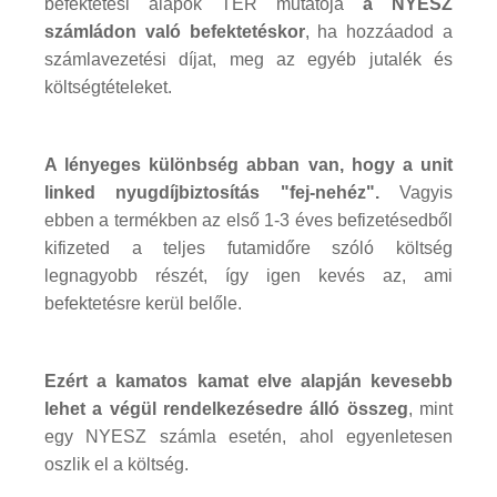
befektetési alapok TER mutatója
a NYESZ
számládon való befektetéskor
, ha hozzáadod a
számlavezetési díjat, meg az egyéb jutalék és
költségtételeket.
A lényeges különbség abban van, hogy a unit
linked nyugdíjbiztosítás "fej-nehéz".
Vagyis
ebben a termékben az első 1-3 éves befizetésedből
kifizeted a teljes futamidőre szóló költség
legnagyobb részét, így igen kevés az, ami
befektetésre kerül belőle.
Ezért a kamatos kamat elve alapján kevesebb
lehet a végül rendelkezésedre álló összeg
, mint
egy NYESZ számla esetén, ahol egyenletesen
oszlik el a költség.