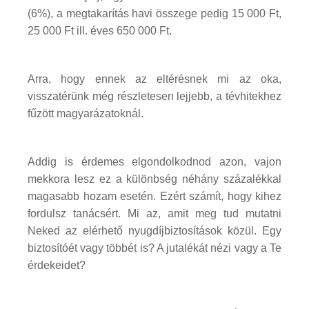
(6%), a megtakarítás havi összege pedig 15 000 Ft,
25 000 Ft ill. éves 650 000 Ft.
Arra, hogy ennek az eltérésnek mi az oka,
visszatérünk még részletesen lejjebb, a tévhitekhez
fűzött magyarázatoknál.
Addig is érdemes elgondolkodnod azon, vajon
mekkora lesz ez a különbség néhány százalékkal
magasabb hozam esetén. Ezért számít, hogy kihez
fordulsz tanácsért. Mi az, amit meg tud mutatni
Neked az elérhető nyugdíjbiztosítások közül. Egy
biztosítóét vagy többét is? A jutalékát nézi vagy a Te
érdekeidet?