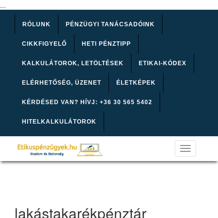
...
RÓLUNK
PÉNZÜGYI TANÁCSADÓINK
CIKKFIGYELŐ
HETI PÉNZTIPP
KALKULÁTOROK, LETÖLTÉSEK
ETIKAI-KÓDEX
ELÉRHETŐSÉG, ÜZENET
ÉLETKÉPEK
KÉRDÉSED VAN? HÍVJ: +36 30 565 5402
HITELKALKULÁTOROK
Toggle
navigation
lakástakarékpénztár