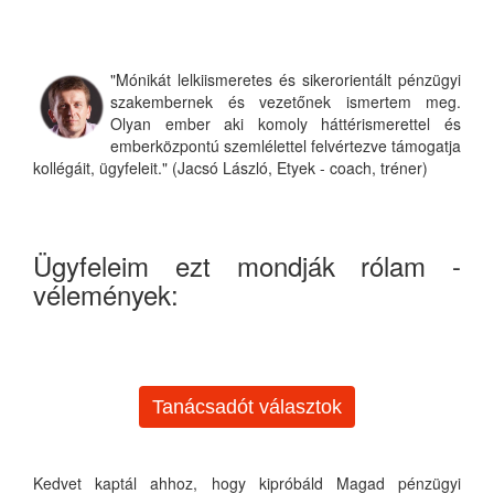
"Mónikát lelkiismeretes és sikerorientált pénzügyi
szakembernek és vezetőnek ismertem meg.
Olyan ember aki komoly háttérismerettel és
emberközpontú szemlélettel felvértezve támogatja
kollégáit, ügyfeleit." (Jacsó László, Etyek - coach, tréner)
Ügyfeleim ezt mondják rólam -
vélemények:
Tanácsadót választok
Kedvet kaptál ahhoz, hogy kipróbáld Magad pénzügyi