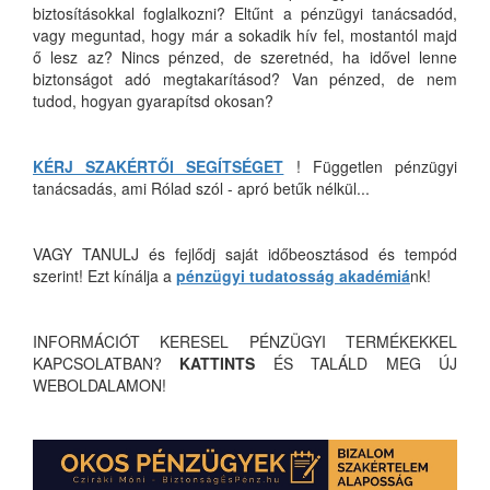
biztosításokkal foglalkozni? Eltűnt a pénzügyi tanácsadód,
vagy meguntad, hogy már a sokadik hív fel, mostantól majd
ő lesz az? Nincs pénzed, de szeretnéd, ha idővel lenne
biztonságot adó megtakarításod? Van pénzed, de nem
tudod, hogyan gyarapítsd okosan?
KÉRJ SZAKÉRTŐI SEGÍTSÉGET
! Független pénzügyi
tanácsadás, ami Rólad szól - apró betűk nélkül...
VAGY TANULJ és fejlődj saját időbeosztásod és tempód
szerint! Ezt kínálja a
pénzügyi tudatosság akadémiá
nk!
INFORMÁCIÓT KERESEL PÉNZÜGYI TERMÉKEKKEL
KAPCSOLATBAN?
KATTINTS
ÉS TALÁLD MEG ÚJ
WEBOLDALAMON!