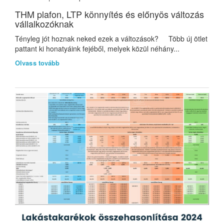
THM plafon, LTP könnyítés és előnyös változás
vállalkozóknak
Tényleg jót hoznak neked ezek a változások? Több új ötlet
pattant ki honatyáink fejéből, melyek közül néhány...
Olvass tovább