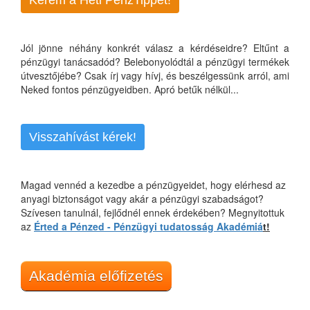
Kérem a Heti PénzTippet!
Jól jönne néhány konkrét válasz a kérdéseidre? Eltűnt a
pénzügyi tanácsadód? Belebonyolódtál a pénzügyi termékek
útvesztőjébe? Csak írj vagy hívj, és beszélgessünk arról, ami
Neked fontos pénzügyeidben. Apró betűk nélkül...
Visszahívást kérek!
Magad vennéd a kezedbe a pénzügyeidet, hogy elérhesd az
anyagi biztonságot vagy akár a pénzügyi szabadságot?
Szívesen tanulnál, fejlődnél ennek érdekében? Megnyitottuk
az
Érted a Pénzed - Pénzügyi tudatosság Akadémiá
t!
Akadémia előfizetés