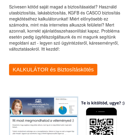
Szívesen kötöd saját magad a biztosításaidat? Használd
utasbiztosítás, lakásbiztosítás, KGFB és CASCO biztosítás
megkötéséhez kalkulátorunkat! Miért előnyösebb ez
számodra, mint más internetes alkuszok felületei? Mert
azonnali, korrekt ajánlatösszehasonlítást kapsz. Probléma
esetén pedig ügyfélszolgáltaunk és mi magunk segítünk
megoldani azt - legyen szó ügyintézésről, káreseményről,
változtatásokról. Itt kezdd!:
KALKULÁTOR és Biztosításkötés