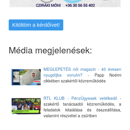
Kitöltöm a kérdőívet!
Média megjelenések:
MEGLEPETÉS női magazin - 40 évesen
nyugdíjba vonulni?
- Papp Noémi
cikkében szakértői közreműködés
RTL KLUB - PénzÜgyesek vetélkedő
-
szakértő tanácsadói közreműködés, a
feladatok kitalálása és összeállítása,
valamint részvétel a zsűriben