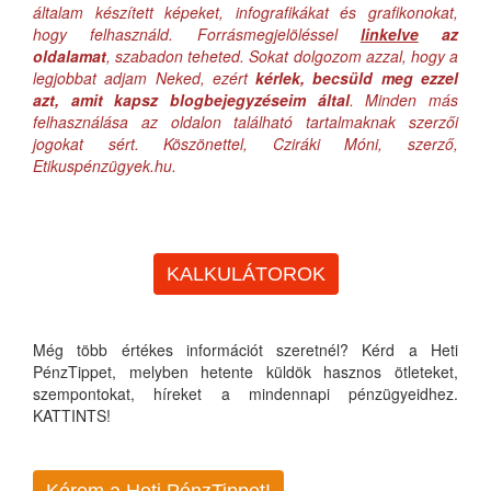
általam készített képeket, infografikákat és grafikonokat,
hogy felhasználd. Forrásmegjelöléssel
linkelve
az
oldalamat
, szabadon teheted. Sokat dolgozom azzal, hogy a
legjobbat adjam Neked, ezért
kérlek, becsüld meg ezzel
azt, amit kapsz blogbejegyzéseim által
. Minden más
felhasználása az oldalon található tartalmaknak szerzői
jogokat sért. Köszönettel, Cziráki Móni, szerző,
Etikuspénzügyek.hu.
KALKULÁTOROK
Még több értékes információt szeretnél? Kérd a Heti
PénzTippet, melyben hetente küldök hasznos ötleteket,
szempontokat, híreket a mindennapi pénzügyeidhez.
KATTINTS!