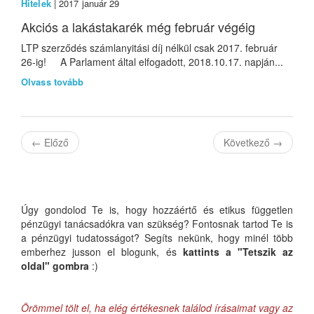
Hitelek
| 2017 január 29
Akciós a lakástakarék még február végéig
LTP szerződés számlanyitási díj nélkül csak 2017. február
26-ig! A Parlament által elfogadott, 2018.10.17. napján...
Olvass tovább
←
Előző
Következő
→
Úgy gondolod Te is, hogy hozzáértő és etikus független
pénzügyi tanácsadókra van szükség? Fontosnak tartod Te is
a pénzügyi tudatosságot? Segíts nekünk, hogy minél több
emberhez jusson el blogunk, és
kattints a "Tetszik az
oldal" gombra
:)
Örömmel tölt el, ha elég értékesnek találod írásaimat vagy az