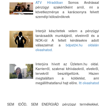
ATV Híradóban
Somos Andrással
pénzügyi szakértőként arról, mi a
következménye a karácsonyra felvett
személyi kölcsönöknek
Interjút készítettek velem a pénzügyi
tanácsadók munkájáról, elveimről és a
NOK-ról A feltett kérdésekre adott
válaszaimat a
bdpst24.hu oldalán
olvashatod.
Interjúra hívott az Üzletem.hu oldal.
Karrierről, szakmai kihívásokról, elvekről,
tervekről beszélgettünk. Hiszen
megtaláltam a küldetést, ami
megállíthatatlanul hajt előre.
Itt olvashatod
SEM IDŐD, SEM ENERGIÁD pénzügyi termékekkel,