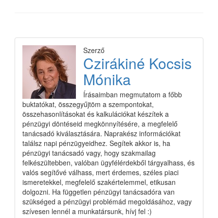
Szerző
Czirákiné Kocsis
Mónika
Írásaimban megmutatom a főbb
buktatókat, összegyűjtöm a szempontokat,
összehasonlításokat és kalkulációkat készítek a
pénzügyi döntéseid megkönnyítésére, a megfelelő
tanácsadó kiválasztására. Naprakész információkat
találsz napi pénzügyeidhez. Segítek akkor is, ha
pénzügyi tanácsadó vagy, hogy szakmailag
felkészültebben, valóban ügyfélérdekből tárgyalhass, és
valós segítővé válhass, mert érdemes, széles piaci
ismeretekkel, megfelelő szakértelemmel, etikusan
dolgozni. Ha független pénzügyi tanácsadóra van
szükséged a pénzügyi problémád megoldásához, vagy
szívesen lennél a munkatársunk, hívj fel :)