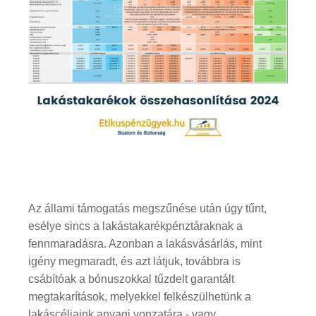
Az állami támogatás megszűnése után úgy tűnt,
esélye sincs a lakástakarékpénztáraknak a
fennmaradásra. Azonban a lakásvásárlás, mint
igény megmaradt, és azt látjuk, továbbra is
csábítóak a bónuszokkal tűzdelt garantált
megtakarítások, melyekkel felkészülhetünk a
lakáscéljaink anyagi vonzatára - vagy