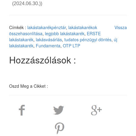
(2024.06.30.))
Címkék :
lakástakarékpénztár
,
lakástakarékok
Vissza
összehasonlítása
,
legjobb lakástakarék
,
ERSTE
lakástakarék
,
lakásvásárlás
,
tudatos pénzügyi döntés
,
új
lakástakarék
,
Fundamenta
,
OTP LTP
Hozzászólások :
Oszd Meg a Cikket :