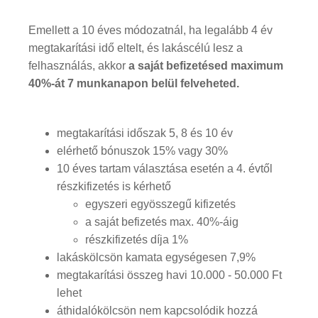
Emellett a 10 éves módozatnál, ha legalább 4 év
megtakarítási idő eltelt, és lakáscélú lesz a
felhasználás, akkor
a saját befizetésed maximum
40%-át 7 munkanapon belül felveheted.
megtakarítási időszak 5, 8 és 10 év
elérhető bónuszok 15% vagy 30%
10 éves tartam választása esetén a 4. évtől
részkifizetés is kérhető
egyszeri egyösszegű kifizetés
a saját befizetés max. 40%-áig
részkifizetés díja 1%
lakáskölcsön kamata egységesen 7,9%
megtakarítási összeg havi 10.000 - 50.000 Ft
lehet
áthidalókölcsön nem kapcsolódik hozzá