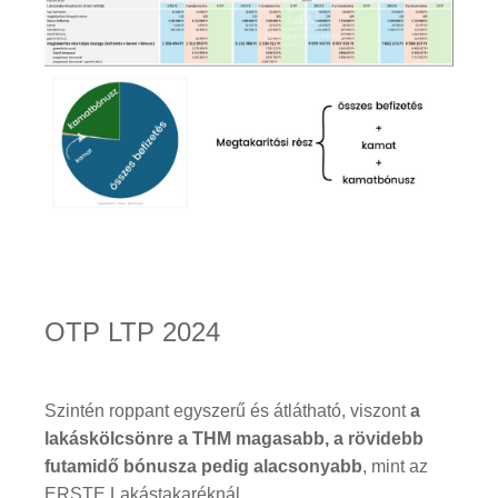
OTP LTP 2024
Szintén roppant egyszerű és átlátható, viszont
a
lakáskölcsönre a THM magasabb, a rövidebb
futamidő bónusza pedig alacsonyabb
, mint az
ERSTE Lakástakaréknál...