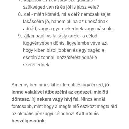
szükséged van rá és jól is jársz vele?
cél - miért kötnéd, mi a cél? nemcsak saját
lakáscélra jó, hanem pl. ha az unokádnak
adnád, vagy a gyermekednek vagy másnak...
állampapír vs lakástakarék - a célod
függvényében dönts, figyelembe véve azt,
hogy kiben bízol jobban és egy tragédia
esetén azonnali hozzáférést adnál-e
szerettednek
Amennyiben nincs kihez fordulj és úgy érzed,
jó
lenne valakivel átbeszélni az egészet, mielőtt
döntesz, írj nekem vagy hívj fel.
Nincs annál
fontosabb, mint hogy a megfelelő eszközt megtaláld
az aktuális pénzügyi célodhoz!
Kattints és
beszélgessünk: