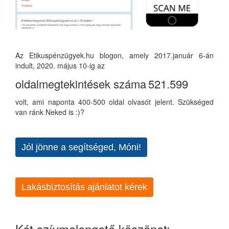
Az Etikuspénzügyek.hu blogon, amely 2017.január 6-án
indult, 2020. május 10-ig az
oldalmegtekintések száma
521.599
volt, ami naponta 400-500 oldal olvasót jelent. Szükséged
van ránk Neked is :)?
Jól jönne a segítséged, Móni!
Lakásbiztosítás ajánlatot kérek
Két szívmelengető köszönet: