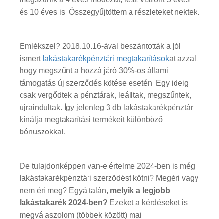
és 10 éves is. Összegyűjtöttem a részleteket nektek.
Emlékszel? 2018.10.16-ával beszántották a jól
ismert
lakástakarékpénztári megtakarítások
at azzal,
hogy megszűnt a hozzá járó 30%-os állami
támogatás új szerződés kötése esetén. Egy ideig
csak vergődtek a pénztárak, leálltak, megszűntek,
újraindultak. Így jelenleg 3 db lakástakarékpénztár
kínálja megtakarítási termékeit különböző
bónuszokkal.
De tulajdonképpen van-e értelme 2024-ben is még
lakástakarékpénztári szerződést kötni? Megéri vagy
nem éri meg? Egyáltalán,
melyik a legjobb
lakástakarék 2024-ben?
Ezeket a kérdéseket is
megválaszolom (többek között) mai