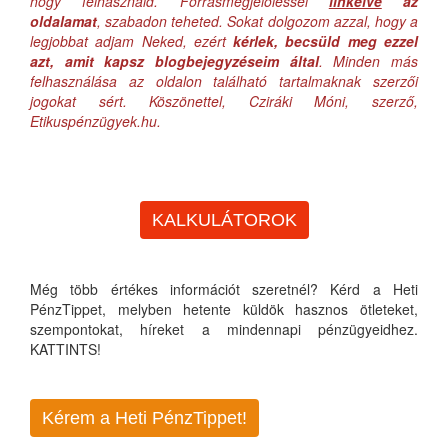
hogy felhasználd. Forrásmegjelöléssel
linkelve
az
oldalamat
, szabadon teheted. Sokat dolgozom azzal, hogy a
legjobbat adjam Neked, ezért
kérlek, becsüld meg ezzel
azt, amit kapsz blogbejegyzéseim által
. Minden más
felhasználása az oldalon található tartalmaknak szerzői
jogokat sért. Köszönettel, Cziráki Móni, szerző,
Etikuspénzügyek.hu.
KALKULÁTOROK
Még több értékes információt szeretnél? Kérd a Heti
PénzTippet, melyben hetente küldök hasznos ötleteket,
szempontokat, híreket a mindennapi pénzügyeidhez.
KATTINTS!
Kérem a Heti PénzTippet!