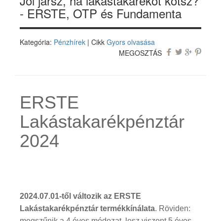
Jól jársz, ha lakástakarékot kötsz?
- ERSTE, OTP és Fundamenta
Kategória:
Pénzhírek
| Cikk
Gyors olvasása
MEGOSZTÁS
ERSTE
Lakástakarékpénztár
2024
2024.07.01-től változik az ERSTE
Lakástakarékpénztár termékkínálata
. Röviden:
megszűnik a 4 éves módozat, lesz viszont 5 éves