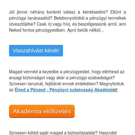
Jól jönne néhány konkrét válasz a kérdéseidre? Eltűnt a
pénzügyi tanácsadód? Belebonyolódtál a pénzügyi termékek
útvesztőjébe? Csak írj vagy hívj, és beszélgessünk arról, ami
Neked fontos pénzügyeidben. Apró betűk nélkül...
Visszahívást kérek!
Magad vennéd a kezedbe a pénzügyeidet, hogy elérhesd az
anyagi biztonságot vagy akár a pénzügyi szabadságot?
Szívesen tanulnál, fejlődnél ennek érdekében? Megnyitottuk
az
Érted a Pénzed - Pénzügyi tudatosság Akadémiá
t!
Akadémia előfizetés
Szívesen kötöd saját magad a biztosításaidat? Használd