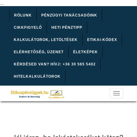
...
RÓLUNK
PÉNZÜGYI TANÁCSADÓINK
CIKKFIGYELŐ
HETI PÉNZTIPP
KALKULÁTOROK, LETÖLTÉSEK
ETIKAI-KÓDEX
ELÉRHETŐSÉG, ÜZENET
ÉLETKÉPEK
KÉRDÉSED VAN? HÍVJ: +36 30 565 5402
HITELKALKULÁTOROK
Toggle
navigation