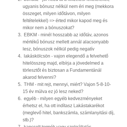
ugyanis bónusz nélkül nem éri meg (mekkora
összeget, milyen időtávon, milyen
feltételekkel) => érted mikor kapod meg és
mikor nem a bónuszokat?
EBKM - minél hosszabb az időtáv, azonos
mértékű bónusz mellett annál alacsonyabb
lesz, bónuszok nélkül pedig negatív
lakáskölcsön - vajon elegendő a felvehető
hitelösszeg majd, elbírja a jövedelmed a
törlesztőt és biztosan a Fundamentánál
akarod felvenni?
THM - mit rejt, mennyi, miért? Vajon 5-8-10-
15 év múlva ez jó lesz neked?
egyéb - milyen egyéb kedvezményeket
érhetsz el, ha ott indítasz Lakástakarékot
(meglevő hitel, bankszámla, számlanyitási díj,
stb.)?
kapcsolt termék vagy szolgáltatás -