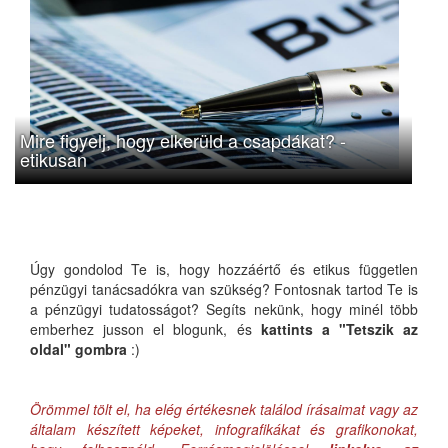
Mire figyelj, hogy elkerüld a csapdákat? -
etikusan
Úgy gondolod Te is, hogy hozzáértő és etikus független
pénzügyi tanácsadókra van szükség? Fontosnak tartod Te is
a pénzügyi tudatosságot? Segíts nekünk, hogy minél több
emberhez jusson el blogunk, és
kattints a "Tetszik az
oldal" gombra
:)
Örömmel tölt el, ha elég értékesnek találod írásaimat vagy az
általam készített képeket, infografikákat és grafikonokat,