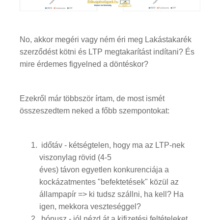
No, akkor megéri vagy ném éri meg Lakástakarék
szerződést kötni és LTP megtakarítást indítani? És
mire érdemes figyelned a döntéskor?
Ezekről már többször írtam, de most ismét
összeszedtem neked a főbb szempontokat:
időtáv - kétségtelen, hogy ma az LTP-nek
viszonylag rövid (4-5
éves) távon egyetlen konkurenciája a
kockázatmentes "befektetések" közül az
állampapír => ki tudsz szállni, ha kell? Ha
igen, mekkora veszteséggel?
bónusz - jól nézd át a kifizetési feltételeket,