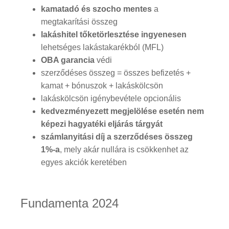
kamatadó és szocho mentes
a
megtakarítási összeg
lakáshitel tőketörlesztése ingyenesen
lehetséges lakástakarékból (MFL)
OBA garancia
védi
szerződéses összeg = összes befizetés +
kamat + bónuszok + lakáskölcsön
lakáskölcsön igénybevétele opcionális
kedvezményezett megjelölése esetén nem
képezi hagyatéki eljárás tárgyát
számlanyitási díj a szerződéses összeg
1%-a
, mely akár nullára is csökkenhet az
egyes akciók keretében
Fundamenta 2024