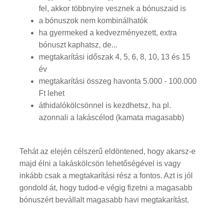
fel, akkor többnyire vesznek a bónuszaid is
a bónuszok nem kombinálhatók
ha gyermeked a kedvezményezett, extra
bónuszt kaphatsz, de...
megtakarítási időszak 4, 5, 6, 8, 10, 13 és 15
év
megtakarítási összeg havonta 5.000 - 100.000
Ft lehet
áthidalókölcsönnel is kezdhetsz, ha pl.
azonnali a lakáscélod (kamata magasabb)
Tehát az elején célszerű eldöntened, hogy akarsz-e
majd élni a lakáskölcsön lehetőségével is vagy
inkább csak a megtakarítási rész a fontos. Azt is jól
gondold át, hogy tudod-e végig fizetni a magasabb
bónuszért bevállalt magasabb havi megtakarítást.