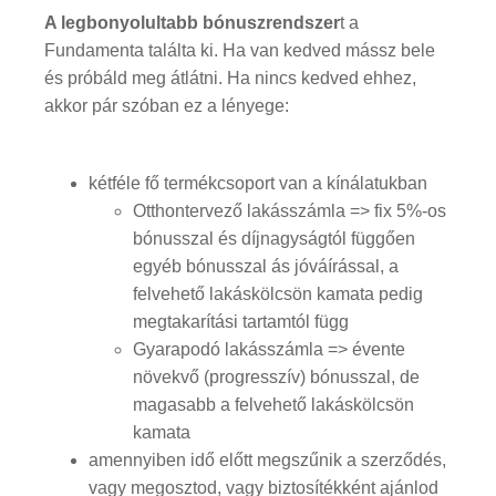
A legbonyolultabb bónuszrendszer
t a
Fundamenta találta ki. Ha van kedved mássz bele
és próbáld meg átlátni. Ha nincs kedved ehhez,
akkor pár szóban ez a lényege:
kétféle fő termékcsoport van a kínálatukban
Otthontervező lakásszámla => fix 5%-os
bónusszal és díjnagyságtól függően
egyéb bónusszal ás jóváírással, a
felvehető lakáskölcsön kamata pedig
megtakarítási tartamtól függ
Gyarapodó lakásszámla => évente
növekvő (progresszív) bónusszal, de
magasabb a felvehető lakáskölcsön
kamata
amennyiben idő előtt megszűnik a szerződés,
vagy megosztod, vagy biztosítékként ajánlod