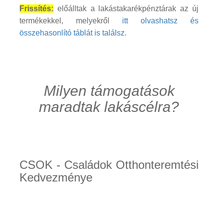
Frissítés:
előálltak a lakástakarékpénztárak az új
termékekkel, melyekről
itt olvashatsz és
összehasonlító táblát is találsz
.
Milyen támogatások
maradtak lakáscélra?
CSOK - Családok Otthonteremtési
Kedvezménye