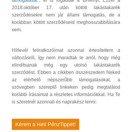
támogatását
", el is fogadták a törvényt. Ezzel a
2018.október 17. után kötött lakástakarék
szerződésekre nem jár állami támogatás, de a
korábban kötött szerződéseid meghosszabbítására
sem.
Hírlevél feliratkozóimat azonnal értesítettem a
változásról, így nem maradtak le arról, hogy még
elindítsanak még egy utolsó lakástakarék
szerződést. Ebben a cikkben összeszedem Neked
az elérhető népszerűbb támogatásokat, a
szövegben szereplő linkeken pedig megtalálod
korábbi írásaimat a részletes információkkal. Ha Te
is szeretnél azonnali és naprakész lenni:
Kérem a Heti PénzTippet!