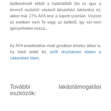
építkezésnél ebből a határidőből (és ez igaz a
tervező asztalról vásárolt társasházi lakásokra is),
akkor már 27% ÁFA lesz a kapott számlán. Viszont
ez esetben nem Te vagy az építtető, így ezt nem
igényelheted vissza...
Az ÁFA emelkedése miatt gondban lehetsz akkor is,
ha hitelt vettél fel,
erről részletesen ebben a
cikkemben írtam
.
További lakástámogatási
eszközök: