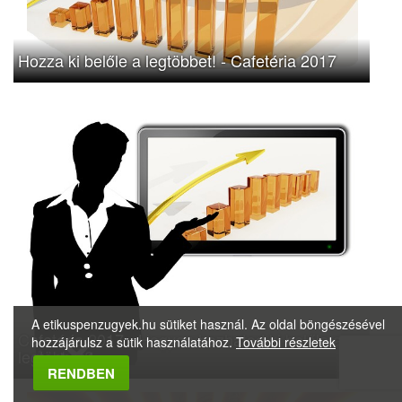
Hozza ki belőle a legtöbbet! - Cafetéria 2017
A etikuspenzugyek.hu sütiket használ. Az oldal böngészésével
Cafetéria 2017 - Hogyan hozhatod ki belőle a
hozzájárulsz a sütik használatához.
További részletek
legtöbbet?
Megbízható Oldal
RENDBEN
Igazolta:
Trustindex