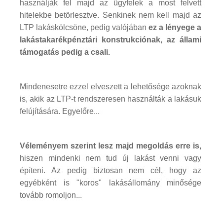
használják fel majd az ügyfelek a most felvett
hitelekbe betörlesztve. Senkinek nem kell majd az
LTP lakáskölcsöne, pedig valójában
ez a lényege a
lakástakarékpénztári konstrukciónak, az állami
támogatás pedig a csali.
Mindenesetre ezzel elveszett a lehetősége azoknak
is, akik az LTP-t rendszeresen használták a lakásuk
felújítására. Egyelőre...
Véleményem szerint lesz majd megoldás erre is,
hiszen mindenki nem tud új lakást venni vagy
építeni. Az pedig biztosan nem cél, hogy az
egyébként is "koros" lakásállomány minősége
tovább romoljon...