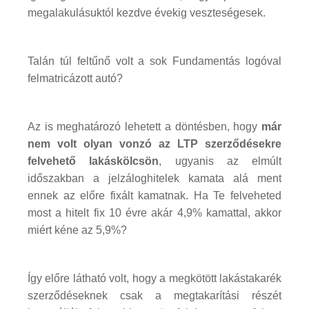
megalakulásuktól kezdve évekig veszteségesek.
Talán túl feltűnő volt a sok Fundamentás logóval
felmatricázott autó?
Az is meghatározó lehetett a döntésben, hogy
már
nem volt olyan vonzó az LTP szerződésekre
felvehető lakáskölcsön
, ugyanis az elmúlt
időszakban a jelzáloghitelek kamata alá ment
ennek az előre fixált kamatnak. Ha Te felveheted
most a hitelt fix 10 évre akár 4,9% kamattal, akkor
miért kéne az 5,9%?
Így előre látható volt, hogy a megkötött lakástakarék
szerződéseknek csak a megtakarítási részét