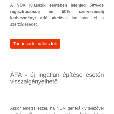
A
NOK Klasszik esetében jelenleg 50%-os
regisztrációsdíj és 50% szervezésidíj
kedvezményt adó akció
val indíthatod el a
szerződésedet.
Tanácsadót választok
ÁFA - új ingatlan építése esetén
visszaigényelhető
Akkor élhetsz ezzel, ha NEM generálkivitelezővel