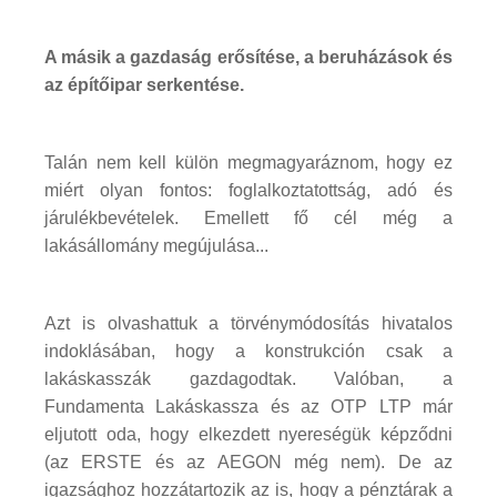
A másik a gazdaság erősítése, a beruházások és
az építőipar serkentése.
Talán nem kell külön megmagyaráznom, hogy ez
miért olyan fontos: foglalkoztatottság, adó és
járulékbevételek. Emellett fő cél még a
lakásállomány megújulása...
Azt is olvashattuk a törvénymódosítás hivatalos
indoklásában, hogy a konstrukción csak a
lakáskasszák gazdagodtak. Valóban, a
Fundamenta Lakáskassza és az OTP LTP már
eljutott oda, hogy elkezdett nyereségük képződni
(az ERSTE és az AEGON még nem). De az
igazsághoz hozzátartozik az is, hogy a pénztárak a