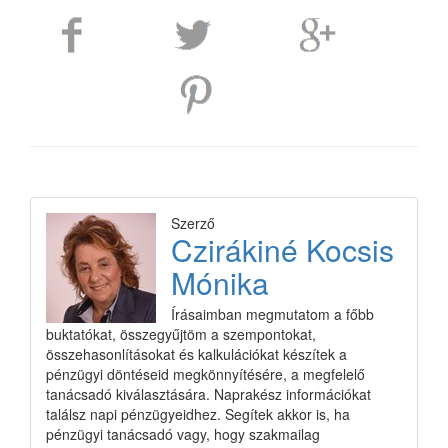
Szerző
Czirákiné Kocsis
Mónika
Írásaimban megmutatom a főbb
buktatókat, összegyűjtöm a szempontokat,
összehasonlításokat és kalkulációkat készítek a
pénzügyi döntéseid megkönnyítésére, a megfelelő
tanácsadó kiválasztására. Naprakész információkat
találsz napi pénzügyeidhez. Segítek akkor is, ha
pénzügyi tanácsadó vagy, hogy szakmailag