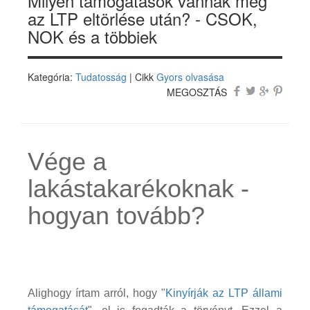
Milyen támogatások vannak még
az LTP eltörlése után? - CSOK,
NOK és a többiek
Kategória:
Tudatosság
| Cikk
Gyors olvasása
MEGOSZTÁS
Vége a
lakástakarékoknak -
hogyan tovább?
Alighogy írtam arról, hogy "
Kinyírják az LTP állami