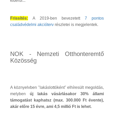
kiderül...
Frissítés:
A 2019-ben bevezetett
7 pontos
családvédelmi akcióterv
részletei is megjelentek.
NOK - Nemzeti Otthonteremtő
Közösség
A köznyelvben "lakáslottóként" elhíresült megoldás,
melyben
új lakás vásárlásakor 30% állami
támogatást kaphatsz (max. 300.000 Ft évente),
akár előre 15 évre, ami 4,5 millió Ft is lehet.