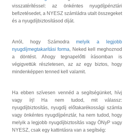
visszatérítéssel: az önkéntes nyugdíjpénztári
befizetésedet, a NYESZ számládra utalt összegeket
és a nyugdíjbiztosításod díját.
Arról, hogy Számodra
melyik a legjobb
nyugdíjmegtakarítási forma
, Neked kell meghoznod
a döntést. Ahogy tegnapelőtti írásomban is
végigvettük részletesen, az az egy biztos, hogy
mindenképpen tenned kell valamit.
Ha ebben szívesen vennéd a segítségünket, hívj
vagy írj! Ha nem tudod, mit válassz:
nyugdíjbiztosítás, nyugdíj előtakarékossági számla
vagy önkéntes nyugdíjpénztár, ha nem tudod, hogy
melyik a legjobb nyugdíjbiztosítás vagy ÖNyP vagy
NYESZ, csak egy kattintásra van a segítség: