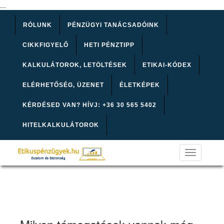
...
RÓLUNK
PÉNZÜGYI TANÁCSADÓINK
CIKKFIGYELŐ
HETI PÉNZTIPP
KALKULÁTOROK, LETÖLTÉSEK
ETIKAI-KÓDEX
ELÉRHETŐSÉG, ÜZENET
ÉLETKÉPEK
KÉRDÉSED VAN? HÍVJ: +36 30 565 5402
HITELKALKULÁTOROK
Toggle
navigation