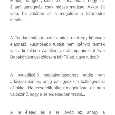
Mindig hangsúlyozom az írásaimban, hogy az
állami támogatás csak mézes madzag. Akkor élj
vele, ha valóban az a megoldás a Számodra
ideális.
A Fundamentások azért arattak, mert egy könnyen
eladható, különösebb tudást nem igényló termék
volt a kezükben. Az állam az állampapírokkal és a
Babakötvénnyel kölcsönt kér Tőled, ugye tudod?
A nyugdíjcélú megtakarításodhoz addig van
adóvisszatérítés, amíg ez egyezik a költségvetési
célokkal. Ha lecserélik állami megoldásra, azt nem
valószínű, hogy a Te érdekedben teszik...
A Te életed és a Te jövőd az, ahogy a