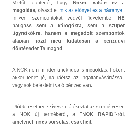
Mielőtt döntenél, hogy
Neked való-e ez a
megoldás
, olvasd el
mik az előnyei és a hátrányai
,
milyen szempontokat vegyél figyelembe.
NE
hallgass sem a károgókra, sem a szuper
ügynökökre, hanem a megadott szempontok
alapján hozd meg tudatosan a pénzügyi
döntésedet Te magad.
A NOK nem mindenkinek ideális megoldás. Főként
akkor lehet jó, ha ráérsz az ingatlanvásárlással,
vagy sok befektetni való pénzed van.
Utóbbi esetben szívesen tájékoztatlak személyesen
a NOK új termékéről, a
"NOK RAPID"-ról,
amelynél nincs sorsolás, csak licit
.