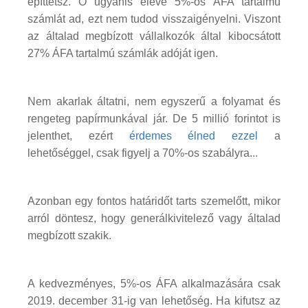
építtetsz. Ő ugyanis eleve 5%-os ÁFA tartalmú
számlát ad, ezt nem tudod visszaigényelni. Viszont
az általad megbízott vállalkozók által kibocsátott
27% ÁFA tartalmú számlák adóját igen.
Nem akarlak áltatni, nem egyszerű a folyamat és
rengeteg papírmunkával jár. De 5 millió forintot is
jelenthet, ezért
érdemes élned ezzel
a
lehetőséggel, csak figyelj a 70%-os szabályra...
Azonban egy fontos határidőt tarts szemelőtt, mikor
arról döntesz, hogy generálkivitelező vagy általad
megbízott szakik.
A kedvezményes, 5%-os ÁFA alkalmazására csak
2019. december 31-ig van lehetőség. Ha kifutsz az