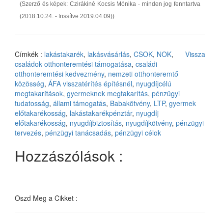
(Szerző és képek: Czirákiné Kocsis Mónika - minden jog fenntartva
(2018.10.24. - frissítve 2019.04.09))
Címkék :
lakástakarék
,
lakásvásárlás
,
CSOK
,
NOK
,
Vissza
családok otthonteremtési támogatása
,
családi
otthonteremtési kedvezmény
,
nemzeti otthonteremtő
közösség
,
ÁFA visszatérítés építésnél
,
nyugdíjcélú
megtakarítások
,
gyermeknek megtakarítás
,
pénzügyi
tudatosság
,
állami támogatás
,
Babakötvény
,
LTP
,
gyermek
előtakarékosság
,
lakástakarékpénztár
,
nyugdíj
előtakarékosság
,
nyugdíjbiztosítás
,
nyugdíjkötvény
,
pénzügyi
tervezés
,
pénzügyi tanácsadás
,
pénzügyi célok
Hozzászólások :
Oszd Meg a Cikket :