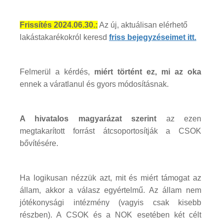
Frissítés 2024.06.30.:
Az új, aktuálisan elérhető
lakástakarékokról keresd
friss bejegyzéseimet itt.
Felmerül a kérdés,
miért történt ez, mi az oka
ennek a váratlanul és gyors módosításnak.
A hivatalos magyarázat szerint
az ezen
megtakarított forrást átcsoportosítják a CSOK
bővítésére.
Ha logikusan nézzük azt, mit és miért támogat az
állam, akkor a válasz egyértelmű. Az állam nem
jótékonysági intézmény (vagyis csak kisebb
részben). A CSOK és a NOK esetében két célt