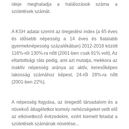
ideje meghaladja a halálozások száma a
születések számát.
A KSH adatai szerint az öregedési index (a 65 éves
és idősebb népesség a 14 éves és fiatalabb
gyermeknépesség százalékában) 2012-2018 között
116%-ról 130%-ra nőtt (2001-ben csak 91% volt). Az
eltartottsági ráta pedig, ami azt mutatja, mekkora az
inaktív népesség aránya az aktív, keresőképes
lakosság számához képest, 24-ről 28%-ra nőtt
(2001-ben 22%).
A népesség fogyása, az öregedő társadalom és a
növekvő átlagéletkor komoly nehézségeket vetít elő
az elkövetkező évtizedekre, ezért kiemelt feladat a
születések számának növelése...