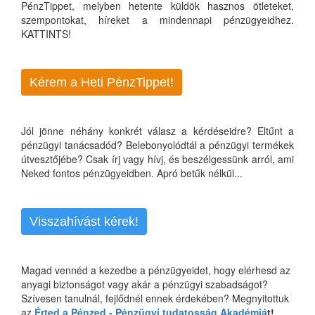
PénzTippet, melyben hetente küldök hasznos ötleteket,
szempontokat, híreket a mindennapi pénzügyeidhez.
KATTINTS!
Kérem a Heti PénzTippet!
Jól jönne néhány konkrét válasz a kérdéseidre? Eltűnt a
pénzügyi tanácsadód? Belebonyolódtál a pénzügyi termékek
útvesztőjébe? Csak írj vagy hívj, és beszélgessünk arról, ami
Neked fontos pénzügyeidben. Apró betűk nélkül...
Visszahívást kérek!
Magad vennéd a kezedbe a pénzügyeidet, hogy elérhesd az
anyagi biztonságot vagy akár a pénzügyi szabadságot?
Szívesen tanulnál, fejlődnél ennek érdekében? Megnyitottuk
az
Érted a Pénzed - Pénzügyi tudatosság Akadémiá
t!