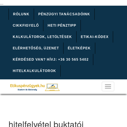
...
RÓLUNK
PÉNZÜGYI TANÁCSADÓINK
CIKKFIGYELŐ
HETI PÉNZTIPP
KALKULÁTOROK, LETÖLTÉSEK
ETIKAI-KÓDEX
ELÉRHETŐSÉG, ÜZENET
ÉLETKÉPEK
KÉRDÉSED VAN? HÍVJ: +36 30 565 5402
HITELKALKULÁTOROK
Toggle
navigation
hitelfelvétel buktatói