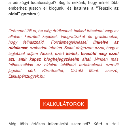
a pénzügyi tudatosságot? Segíts nekünk, hogy minél több
emberhez jusson el blogunk, és
kattints a "Tetszik az
oldal" gombra
:)
Örömmel tölt el, ha elég értékesnek találod írásaimat vagy az
általam készített képeket, infografikákat és grafikonokat,
hogy felhasználd. Forrásmegjelöléssel
linkelve
az
oldalamat
, szabadon teheted. Sokat dolgozom azzal, hogy a
legjobbat adjam Neked, ezért
kérlek, becsüld meg ezzel
azt, amit kapsz blogbejegyzéseim által
. Minden más
felhasználása az oldalon található tartalmaknak szerzői
jogokat sért. Köszönettel, Cziráki Móni, szerző,
Etikuspénzügyek.hu.
KALKULÁTOROK
Még több értékes információt szeretnél? Kérd a Heti