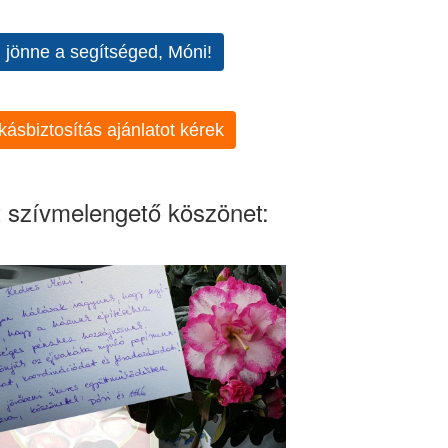
l jönne a segítséged, Móni!
kásbiztosítás ajánlatot kérek
 szívmelengető köszönet: