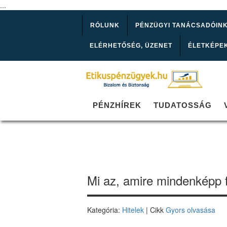
...
RÓLUNK
PÉNZÜGYI TANÁCSADÓIN
ELÉRHETŐSÉG, ÜZENET
ÉLETKÉPE
PÉNZHÍREK
TUDATOSSÁG
Mi az, amire mindenképp fig
Kategória:
Hitelek
| Cikk
Gyors olvasása