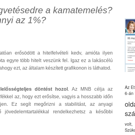
égvetésedre a kamatemelés?
nyi az 1%?
tóan erősödött a hitelfelvételi kedv, amióta ilyen
 egyre több hitelt veszünk fel. Igaz ez a lakáscélú
 ahogy ezt, az általam készített grafikonon is láthatod.
Az E
lelősségteljes döntést hozol
. Az MNB célja az
6-án 
ékkel az, hogy ezt erősítse, vagyis a hosszabb időn
old
ljen. Ez segít megőrizni a stabilitást, az anyagi
sz
ő jövedelemtartalékkal rendelkezhetsz a későbbi
volt
Szüks