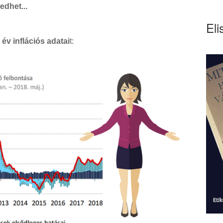
edhet...
Eli
 év inflációs adatai
t: