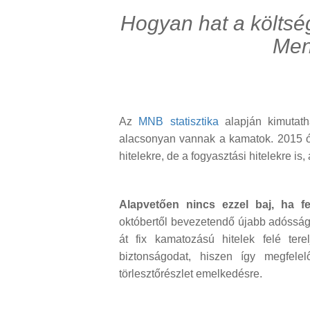
Hogyan hat a költs
Men
Az
MNB statisztika
alapján kimutatha
alacsonyan vannak a kamatok. 2015 óta
hitelekre, de a fogyasztási hitelekre is,
Alapvetően nincs ezzel baj, ha fe
októbertől bevezetendő újabb adósságf
át fix kamatozású hitelek felé tere
biztonságodat, hiszen így megfelel
törlesztőrészlet emelkedésre.