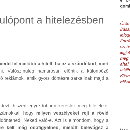
el b
gom
dulópont a hitelezésben
Öröm
írás
infog
Forr
szab
legj
meg 
által
vedd fel mielőbb a hitelt, ha ez a szándékod, mert
talá
ni. Valószínűleg hamarosan elöntik a különböző
Kös
ó reklámok, amik gyors döntésre sarkallnak majd a
Etik
dezt, hiszen egyre többen kerestek meg hitelekkel
számokkal, hogy
milyen veszélyeket rejt a rövid
eldöntened, Neked való-e. Azt is elmondom, hogy a
re kell még odafigyelned, mielőtt belevágsz a