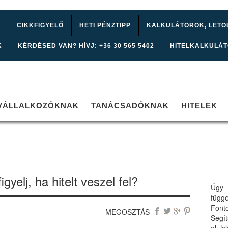
K
CIKKFIGYELŐ
HETI PÉNZTIPP
KALKULÁTOROK, LETÖ
K
KÉRDÉSED VAN? HÍVJ: +36 30 565 5402
HITELKALKULÁ
VÁLLALKOZÓKNAK
TANÁCSADÓKNAK
HITELEK
yelj, ha hitelt veszel fel?
Úgy 
függ
Font
MEGOSZTÁS
Segí