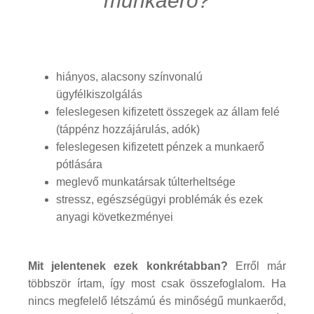
munkaerő?
hiányos, alacsony színvonalú
ügyfélkiszolgálás
feleslegesen kifizetett összegek az állam felé
(táppénz hozzájárulás, adók)
feleslegesen kifizetett pénzek a munkaerő
pótlására
meglevő munkatársak túlterheltsége
stressz, egészségügyi problémák és ezek
anyagi következményei
Mit jelentenek ezek konkrétabban?
Erről már
többször írtam, így most csak összefoglalom. Ha
nincs megfelelő létszámú és minőségű munkaerőd,