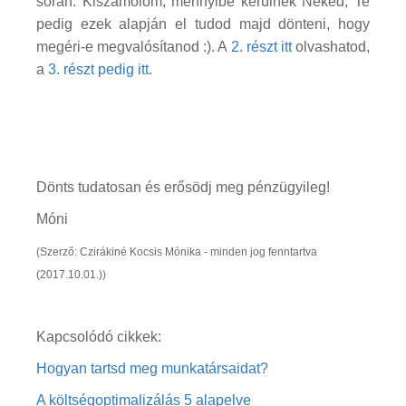
során. Kiszámolom, mennyibe kerülnek Neked, Te
pedig ezek alapján el tudod majd dönteni, hogy
megéri-e megvalósítanod :). A
2. részt itt
olvashatod,
a
3. részt pedig itt
.
Dönts tudatosan és erősödj meg pénzügyileg!
Móni
(Szerző: Czirákiné Kocsis Mónika - minden jog fenntartva
(2017.10.01.))
Kapcsolódó cikkek:
Hogyan tartsd meg munkatársaidat?
A költségoptimalizálás 5 alapelve