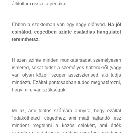
állítottam össze a pédákat.
Ebben a szektorban van egy nagy előnyöd.
Ha jól
csinálod, cégedben szinte családias hangulatot
teremthetsz.
Hiszen szinte minden munkatársadat személyesen
ismered, sokat tudsz a személyes hátterükről (vagy
van olyan közeli szuper asszisztensed, aki tudja
mindezt). Ezáltal pontosabban tudod meghatározni,
hogy mire van szükségük.
Mi az, ami fontos számára annyira, hogy ezáltal
"odakötheted" cégedhez, ami miatt hajlandó lesz
mindent megtenni a közös célokért, ami érték
számára s ezért esze ágában sem lesz máshova