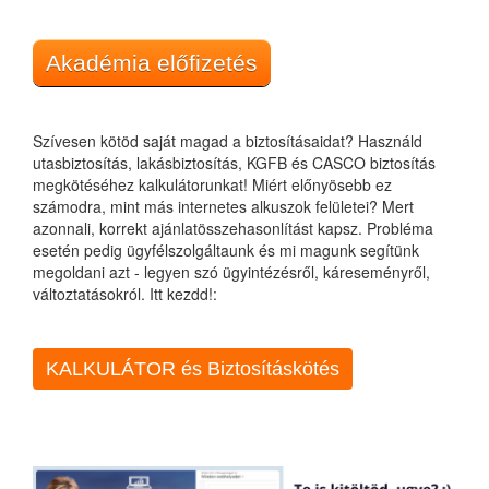
Akadémia előfizetés
Szívesen kötöd saját magad a biztosításaidat? Használd
utasbiztosítás, lakásbiztosítás, KGFB és CASCO biztosítás
megkötéséhez kalkulátorunkat! Miért előnyösebb ez
számodra, mint más internetes alkuszok felületei? Mert
azonnali, korrekt ajánlatösszehasonlítást kapsz. Probléma
esetén pedig ügyfélszolgáltaunk és mi magunk segítünk
megoldani azt - legyen szó ügyintézésről, káreseményről,
változtatásokról. Itt kezdd!:
KALKULÁTOR és Biztosításkötés