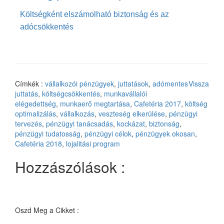
Költségként elszámolható biztonság és az
adócsökkentés
Címkék :
vállalkozói pénzügyek
,
juttatások
,
adómentes
Vissza
juttatás
,
költségcsökkentés
,
munkavállalói
elégedettség
,
munkaerő megtartása
,
Cafetéria 2017
,
költség
optimalizálás
,
vállalkozás
,
veszteség elkerülése
,
pénzügyi
tervezés
,
pénzügyi tanácsadás
,
kockázat
,
biztonság
,
pénzügyi tudatosság
,
pénzügyi célok
,
pénzügyek okosan
,
Cafetéria 2018
,
lojalitási program
Hozzászólások :
Oszd Meg a Cikket :