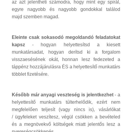
az azt jelentheti számodra, hogy mint egy spirál,
egyre nagyobb és nagyobb gondokkal találod
majd szemben magad.
Eleinte csak sokasodó megoldandó feladatokat
kapsz
- hogyan helyettesítsd a kiesett
munkatársadat, hogyan derítsd ki a forgalom
visszaesésének okát, honnan lesz fedezeted a
táppénz hozzájárulásra ÉS a helyettesítő munkatárs
többlet fizetésére.
Később már anyagi veszteség is jelentkezhet
- a
helyettesítő munkatárs túlterhelődik, ezért nem
megfelelően teljesít (vagy nincs is), vásárlókat
/ ügyfeleket veszítesz, végül csökken a bevételed
és a megnövekvő költségek miatt jelentős lesz a
nyereségcsökkenés.