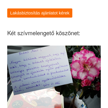
Lakásbiztosítás ajánlatot kérek
Két szívmelengető köszönet: