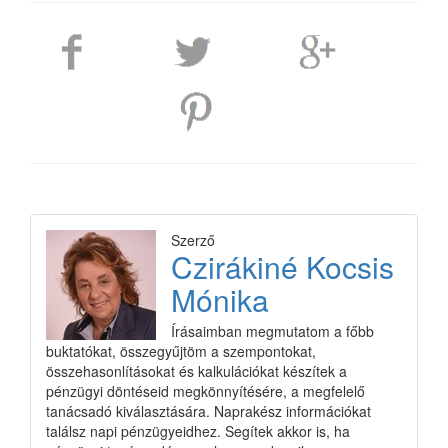
Szerző
Czirákiné Kocsis
Mónika
Írásaimban megmutatom a főbb
buktatókat, összegyűjtöm a szempontokat,
összehasonlításokat és kalkulációkat készítek a
pénzügyi döntéseid megkönnyítésére, a megfelelő
tanácsadó kiválasztására. Naprakész információkat
találsz napi pénzügyeidhez. Segítek akkor is, ha