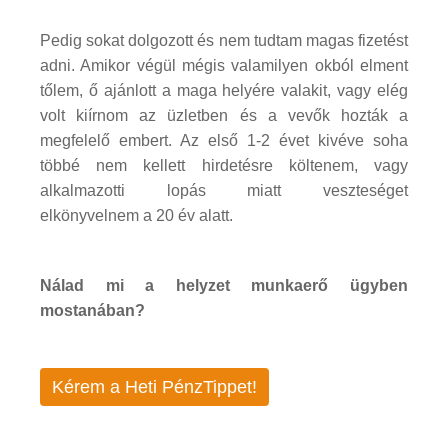
Pedig sokat dolgozott és nem tudtam magas fizetést
adni. Amikor végül mégis valamilyen okból elment
tőlem, ő ajánlott a maga helyére valakit, vagy elég
volt kiírnom az üzletben és a vevők hozták a
megfelelő embert. Az első 1-2 évet kivéve soha
többé nem kellett hirdetésre költenem, vagy
alkalmazotti lopás miatt veszteséget
elkönyvelnem a 20 év alatt.
Nálad mi a helyzet munkaerő ügyben
mostanában?
Kérem a Heti PénzTippet!