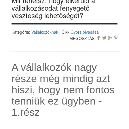
Mit tehetsz, hogy elkerüld a
vállalkozásodat fenyegető
veszteség lehetőségét?
Kategória:
Vállalkozóknak
| Cikk
Gyors olvasása
MEGOSZTÁS
A vállalkozók nagy
része még mindig azt
hiszi, hogy nem fontos
tenniük ez ügyben -
1.rész