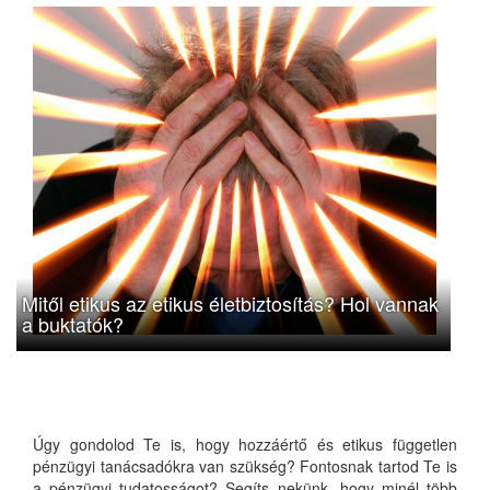
Mitől etikus az etikus életbiztosítás? Hol vannak
a buktatók?
Úgy gondolod Te is, hogy hozzáértő és etikus független
pénzügyi tanácsadókra van szükség? Fontosnak tartod Te is
a pénzügyi tudatosságot? Segíts nekünk, hogy minél több