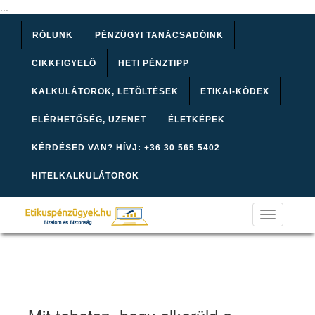
...
RÓLUNK
PÉNZÜGYI TANÁCSADÓINK
CIKKFIGYELŐ
HETI PÉNZTIPP
KALKULÁTOROK, LETÖLTÉSEK
ETIKAI-KÓDEX
ELÉRHETŐSÉG, ÜZENET
ÉLETKÉPEK
KÉRDÉSED VAN? HÍVJ: +36 30 565 5402
HITELKALKULÁTOROK
Toggle
navigation