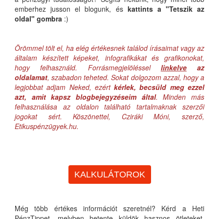
emberhez jusson el blogunk, és
kattints a "Tetszik az
oldal" gombra
:)
Örömmel tölt el, ha elég értékesnek találod írásaimat vagy az
általam készített képeket, infografikákat és grafikonokat,
hogy felhasználd. Forrásmegjelöléssel
linkelve
az
oldalamat
, szabadon teheted. Sokat dolgozom azzal, hogy a
legjobbat adjam Neked, ezért
kérlek, becsüld meg ezzel
azt, amit kapsz blogbejegyzéseim által
. Minden más
felhasználása az oldalon található tartalmaknak szerzői
jogokat sért. Köszönettel, Cziráki Móni, szerző,
Etikuspénzügyek.hu.
KALKULÁTOROK
Még több értékes információt szeretnél? Kérd a Heti
PénzTippet, melyben hetente küldök hasznos ötleteket,