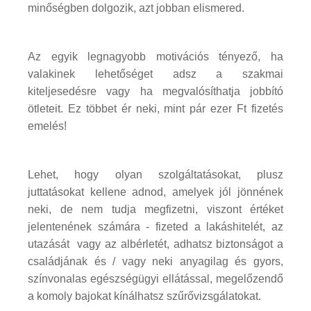
minőségben dolgozik, azt jobban elismered.
Az egyik legnagyobb motivációs tényező, ha
valakinek lehetőséget adsz a szakmai
kiteljesedésre vagy ha megvalósíthatja jobbító
ötleteit. Ez többet ér neki, mint pár ezer Ft fizetés
emelés!
Lehet, hogy olyan szolgáltatásokat, plusz
juttatásokat kellene adnod, amelyek jól jönnének
neki, de nem tudja megfizetni, viszont értéket
jelentenének számára - fizeted a lakáshitelét, az
utazását vagy az albérletét, adhatsz biztonságot a
családjának és / vagy neki anyagilag és gyors,
színvonalas egészségügyi ellátással, megelőzendő
a komoly bajokat kínálhatsz szűrővizsgálatokat.