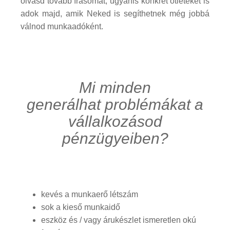
olvasd tovább írásomat, ugyanis konkrét ötleteket is
adok majd, amik Neked is segíthetnek még jobbá
válnod munkaadóként.
Mi minden
generálhat problémákat a
vállalkozásod
pénzügyeiben?
kevés a munkaerő létszám
sok a kieső munkaidő
eszköz és / vagy árukészlet ismeretlen okú