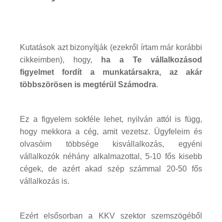
Kutatások azt bizonyítják (ezekről írtam már korábbi
cikkeimben), hogy,
ha a Te vállalkozásod
figyelmet fordít a munkatársakra, az akár
többszörösen is megtérül Számodra
.
Ez a figyelem sokféle lehet, nyilván attól is függ,
hogy mekkora a cég, amit vezetsz. Ügyfeleim és
olvasóim többsége kisvállalkozás, egyéni
vállalkozók néhány alkalmazottal, 5-10 fős kisebb
cégek, de azért akad szép számmal 20-50 fős
vállalkozás is.
Ezért elsősorban a KKV szektor szemszögéből