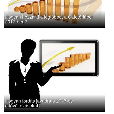
Hogyan hozza ki a legtöbbet a Cafetériából
2017-ben?
Hogyan fordíts javadra a 2017-es
adóváltozásokat?