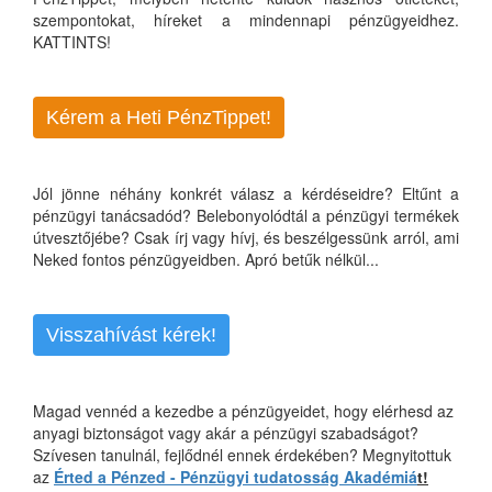
szempontokat, híreket a mindennapi pénzügyeidhez.
KATTINTS!
Kérem a Heti PénzTippet!
Jól jönne néhány konkrét válasz a kérdéseidre? Eltűnt a
pénzügyi tanácsadód? Belebonyolódtál a pénzügyi termékek
útvesztőjébe? Csak írj vagy hívj, és beszélgessünk arról, ami
Neked fontos pénzügyeidben. Apró betűk nélkül...
Visszahívást kérek!
Magad vennéd a kezedbe a pénzügyeidet, hogy elérhesd az
anyagi biztonságot vagy akár a pénzügyi szabadságot?
Szívesen tanulnál, fejlődnél ennek érdekében? Megnyitottuk
az
Érted a Pénzed - Pénzügyi tudatosság Akadémiá
t!