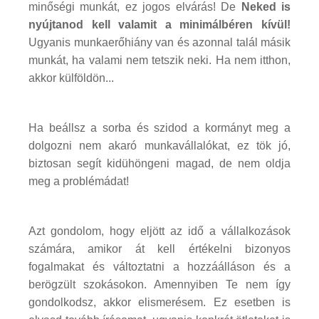
minőségi munkát, ez jogos elvárás! De
Neked is
nyújtanod kell valamit a minimálbéren kívül!
Ugyanis munkaerőhiány van és azonnal talál másik
munkát, ha valami nem tetszik neki. Ha nem itthon,
akkor külföldön...
Ha beállsz a sorba és szidod a kormányt meg a
dolgozni nem akaró munkavállalókat, ez tök jó,
biztosan segít kidühöngeni magad, de nem oldja
meg a problémádat!
Azt gondolom, hogy eljött az idő a vállalkozások
számára, amikor át kell értékelni bizonyos
fogalmakat és változtatni a hozzáálláson és a
berögzült szokásokon. Amennyiben Te nem így
gondolkodsz, akkor elismerésem. Ez esetben is