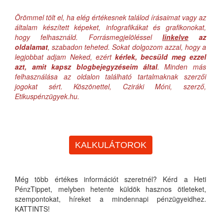
Örömmel tölt el, ha elég értékesnek találod írásaimat vagy az
általam készített képeket, infografikákat és grafikonokat,
hogy felhasználd. Forrásmegjelöléssel
linkelve
az
oldalamat
, szabadon teheted. Sokat dolgozom azzal, hogy a
legjobbat adjam Neked, ezért
kérlek, becsüld meg ezzel
azt, amit kapsz blogbejegyzéseim által
. Minden más
felhasználása az oldalon található tartalmaknak szerzői
jogokat sért. Köszönettel, Cziráki Móni, szerző,
Etikuspénzügyek.hu.
KALKULÁTOROK
Még több értékes információt szeretnél? Kérd a Heti
PénzTippet, melyben hetente küldök hasznos ötleteket,
szempontokat, híreket a mindennapi pénzügyeidhez.
KATTINTS!