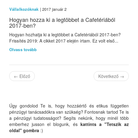
Vállalkozóknak
| 2017 január 2
Hogyan hozza ki a legtöbbet a Cafetériából
2017-ben?
Hogyan hozhatja ki a legtöbbet a Cafetériából 2017-ben?
Frissítés 2019: A cikket 2017 elején írtam. Ez volt első...
Olvass tovább
←
Előző
Következő
→
Úgy gondolod Te is, hogy hozzáértő és etikus független
pénzügyi tanácsadókra van szükség? Fontosnak tartod Te is
a pénzügyi tudatosságot? Segíts nekünk, hogy minél több
emberhez jusson el blogunk, és
kattints a "Tetszik az
oldal" gombra
:)