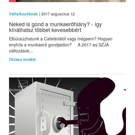
Vállalkozóknak
| 2017 augusztus 12
Neked is gond a munkaerőhiány? - így
kínálhatsz többet kevesebbért
Elbúcsúzhatunk a Cafetériától vagy mégsem? Hogyan
enyhíts a munkaerő gondjaidon? A 2017-es SZJA
változások...
Olvass tovább