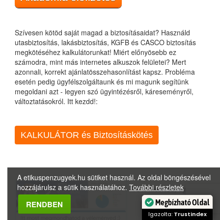
Szívesen kötöd saját magad a biztosításaidat? Használd
utasbiztosítás, lakásbiztosítás, KGFB és CASCO biztosítás
megkötéséhez kalkulátorunkat! Miért előnyösebb ez
számodra, mint más internetes alkuszok felületei? Mert
azonnali, korrekt ajánlatösszehasonlítást kapsz. Probléma
esetén pedig ügyfélszolgáltaunk és mi magunk segítünk
megoldani azt - legyen szó ügyintézésről, káreseményről,
változtatásokról. Itt kezdd!:
KALKULÁTOR és Biztosításkötés
A etikuspenzugyek.hu sütiket használ. Az oldal böngészésével
hozzájárulsz a sütik használatához.
További részletek
Megbízható Oldal
RENDBEN
Igazolta:
Trustindex