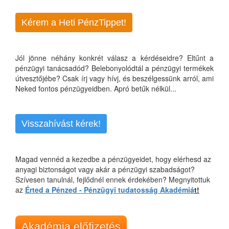
Kérem a Heti PénzTippet!
Jól jönne néhány konkrét válasz a kérdéseidre? Eltűnt a
pénzügyi tanácsadód? Belebonyolódtál a pénzügyi termékek
útvesztőjébe? Csak írj vagy hívj, és beszélgessünk arról, ami
Neked fontos pénzügyeidben. Apró betűk nélkül...
Visszahívást kérek!
Magad vennéd a kezedbe a pénzügyeidet, hogy elérhesd az
anyagi biztonságot vagy akár a pénzügyi szabadságot?
Szívesen tanulnál, fejlődnél ennek érdekében? Megnyitottuk
az
Érted a Pénzed - Pénzügyi tudatosság Akadémiá
t!
Akadémia előfizetés