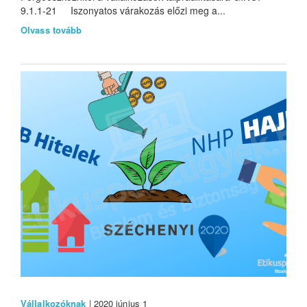
9.1.1-21 Iszonyatos várakozás előzi meg a...
Olvass tovább
Vállalkozóknak
| 2020 június 1