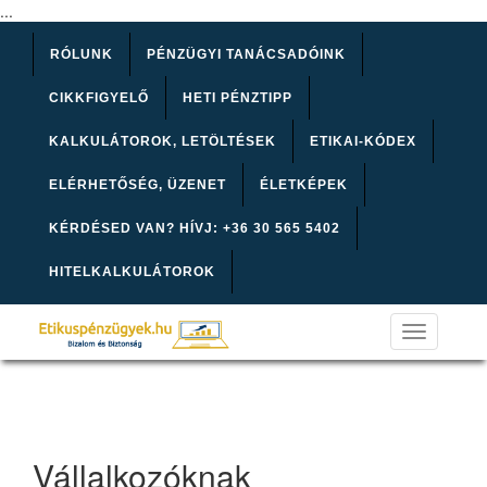
...
RÓLUNK
PÉNZÜGYI TANÁCSADÓINK
CIKKFIGYELŐ
HETI PÉNZTIPP
KALKULÁTOROK, LETÖLTÉSEK
ETIKAI-KÓDEX
ELÉRHETŐSÉG, ÜZENET
ÉLETKÉPEK
KÉRDÉSED VAN? HÍVJ: +36 30 565 5402
HITELKALKULÁTOROK
Toggle
navigation
Vállalkozóknak