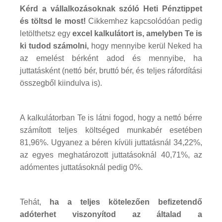
Kérd a vállalkozásoknak szóló Heti Pénztippet
és töltsd le most!
Cikkemhez kapcsolódóan pedig
letölthetsz egy
excel kalkulátort is, amelyben Te is
ki tudod számolni,
hogy mennyibe kerül Neked ha
az emelést bérként adod és mennyibe, ha
juttatásként (nettó bér, bruttó bér, és teljes ráfordítási
összegből kiindulva is).
A kalkulátorban Te is látni fogod, hogy a nettó bérre
számított teljes költséged munkabér esetében
81,96%. Ugyanez a béren kívüli juttatásnál 34,22%,
az egyes meghatározott juttatásoknál 40,71%, az
adómentes juttatásoknál pedig 0%.
Tehát,
ha a teljes kötelezően befizetendő
adóterhet viszonyítod az általad a