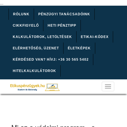
...
RÓLUNK
PÉNZÜGYI TANÁCSADÓINK
CIKKFIGYELŐ
HETI PÉNZTIPP
KALKULÁTOROK, LETÖLTÉSEK
ETIKAI-KÓDEX
ELÉRHETŐSÉG, ÜZENET
ÉLETKÉPEK
KÉRDÉSED VAN? HÍVJ: +36 30 565 5402
HITELKALKULÁTOROK
Toggle
navigation