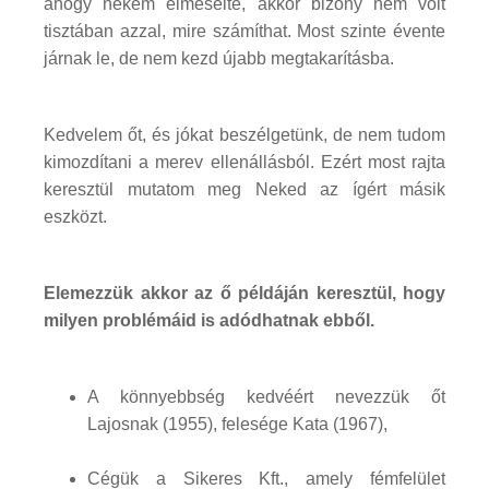
ahogy nekem elmesélte, akkor bizony nem volt
tisztában azzal, mire számíthat. Most szinte évente
járnak le, de nem kezd újabb megtakarításba.
Kedvelem őt, és jókat beszélgetünk, de nem tudom
kimozdítani a merev ellenállásból. Ezért most rajta
keresztül mutatom meg Neked az ígért másik
eszközt.
Elemezzük akkor az ő példáján keresztül, hogy
milyen problémáid is adódhatnak ebből.
A könnyebbség kedvéért nevezzük őt
Lajosnak (1955), felesége Kata (1967),
Cégük a Sikeres Kft., amely fémfelület