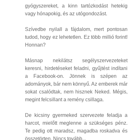
gyógyszereket, a kinn tartózkodást hetekig
vagy hónapokig, és az utógondozást.
Szívedbe nyilall a fájdalom, mert pontosan
tudod, hogy ez lehetetlen. Ez több millió forint!
Honnan?
Másnap nekilátsz segélyszervezeteket
keresni, hirdetéseket feladni, gyűjtést indítani
a Facebook-on. Jönnek is szépen az
adományok, bár nem könnyű. Az emberek már
sokat csalódtak, nem hisznek Neked. Mégis,
megint felcsillant a remény csillaga.
De kicsiny gyermeked szervezete feladja a
harcot, mielőtt meglenne a szükséges pénz.
Te pedig ott maradsz, magadba roskadva és
összetörten. Nincs tovább...