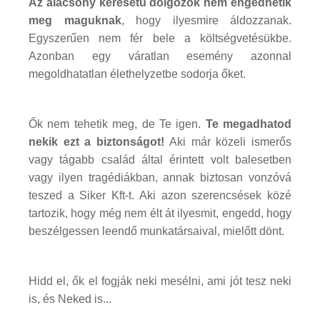
Az alacsony keresetű dolgozók nem engedhetik
meg maguknak
, hogy ilyesmire áldozzanak.
Egyszerűen nem fér bele a költségvetésükbe.
Azonban egy váratlan esemény azonnal
megoldhatatlan élethelyzetbe sodorja őket.
Ők nem tehetik meg, de Te igen.
Te megadhatod
nekik ezt a biztonságot!
Aki már közeli ismerős
vagy tágabb család által érintett volt balesetben
vagy ilyen tragédiákban, annak biztosan vonzóvá
teszed a Siker Kft-t. Aki azon szerencsések közé
tartozik, hogy még nem élt át ilyesmit, engedd, hogy
beszélgessen leendő munkatársaival, mielőtt dönt.
Hidd el, ők el fogják neki mesélni, ami jót tesz neki
is, és Neked is...