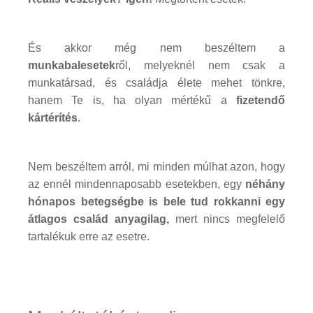
És akkor még nem beszéltem a
munkabalesetek
ről, melyeknél nem csak a
munkatársad, és családja élete mehet tönkre,
hanem Te is, ha olyan mértékű a
fizetendő
kártérítés
.
Nem beszéltem arról, mi minden múlhat azon, hogy
az ennél mindennaposabb esetekben, egy
néhány
hónapos betegségbe is bele tud rokkanni egy
átlagos család anyagilag,
mert nincs megfelelő
tartalékuk erre az esetre.