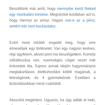
Beszéltünk már arról, hogy
mennyibe kerül Neked
egy munkatárs kiesése
. Megnéztük korábban azt is,
hogy mennyi az annyi. Vagyis
van-e az a pénz,
amiért már nem kockáztatsz
.
Ezért most inkább engedd meg, hogy erre
elmeséljek egy történetet. Van egy nagyon kedves,
régi ügyfelem, akivel pont ma beszélgettem. Komoly
vállalkozása van, nyereséges céget vezet már
évtizedek óta. Sajnos annak idején hagyományos
megtakarításos életbiztosítást kötött magának, a
feleségének, és 4 gyermekének. Ezekben a
biztosításokban mind csalódott.
Abszolút megértem. Ugyanis, ha úgy adták el neki,