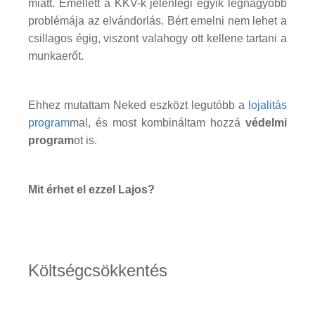
miatt. Emellett a KKV-k jelenlegi egyik legnagyobb
problémája az elvándorlás. Bért emelni nem lehet a
csillagos égig, viszont valahogy ott kellene tartani a
munkaerőt.
Ehhez mutattam Neked eszközt legutóbb a
lojalitás
program
mal, és most kombináltam hozzá
védelmi
program
ot is.
Mit érhet el ezzel Lajos?
Költségcsökkentés