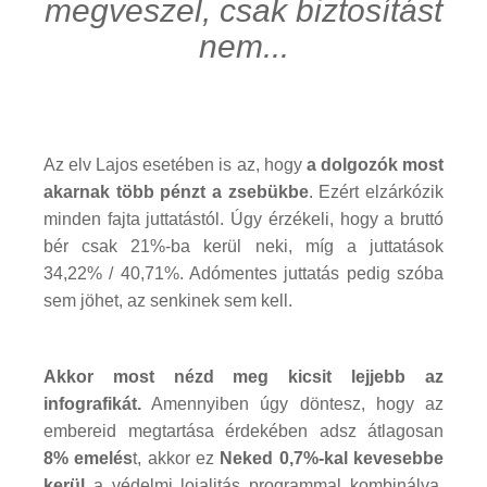
megveszel, csak biztosítást
nem...
Az elv Lajos esetében is az, hogy
a dolgozók most
akarnak több pénzt a zsebükbe
. Ezért elzárkózik
minden fajta juttatástól. Úgy érzékeli, hogy a bruttó
bér csak 21%-ba kerül neki, míg a juttatások
34,22% / 40,71%. Adómentes juttatás pedig szóba
sem jöhet, az senkinek sem kell.
Akkor most nézd meg kicsit lejjebb az
infografikát.
Amennyiben úgy döntesz, hogy az
embereid megtartása érdekében adsz átlagosan
8% emelés
t, akkor ez
Neked 0,7%-kal kevesebbe
kerül
a védelmi lojalitás programmal kombinálva.