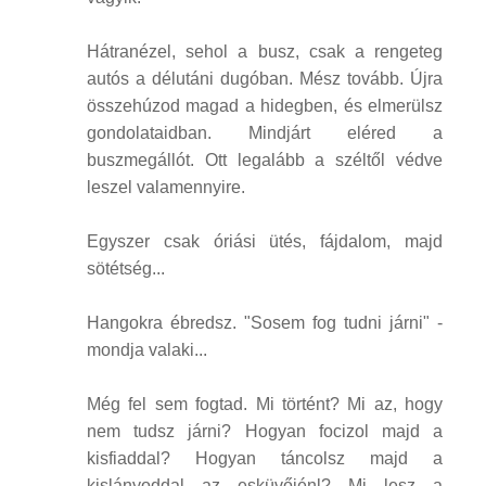
Hátranézel, sehol a busz, csak a rengeteg
autós a délutáni dugóban. Mész tovább. Újra
összehúzod magad a hidegben, és elmerülsz
gondolataidban. Mindjárt eléred a
buszmegállót. Ott legalább a széltől védve
leszel valamennyire.
Egyszer csak óriási ütés, fájdalom, majd
sötétség...
Hangokra ébredsz. "Sosem fog tudni járni" -
mondja valaki...
Még fel sem fogtad. Mi történt? Mi az, hogy
nem tudsz járni? Hogyan focizol majd a
kisfiaddal? Hogyan táncolsz majd a
kislányoddal az esküvőjénl? Mi lesz a