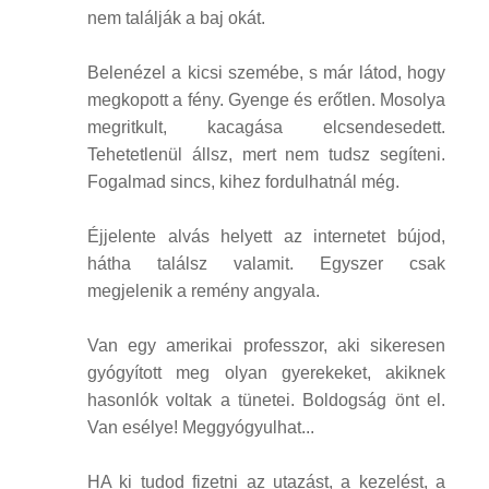
nem találják a baj okát.
Belenézel a kicsi szemébe, s már látod, hogy
megkopott a fény. Gyenge és erőtlen. Mosolya
megritkult, kacagása elcsendesedett.
Tehetetlenül állsz, mert nem tudsz segíteni.
Fogalmad sincs, kihez fordulhatnál még.
Éjjelente alvás helyett az internetet bújod,
hátha találsz valamit. Egyszer csak
megjelenik a remény angyala.
Van egy amerikai professzor, aki sikeresen
gyógyított meg olyan gyerekeket, akiknek
hasonlók voltak a tünetei. Boldogság önt el.
Van esélye! Meggyógyulhat...
HA ki tudod fizetni az utazást, a kezelést, a