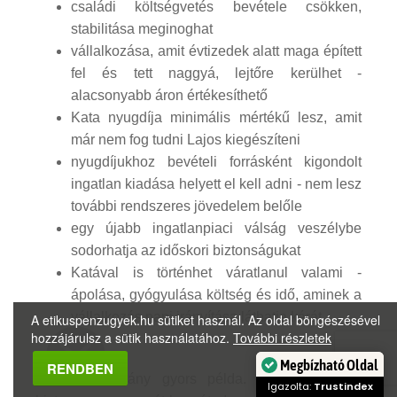
családi költségvetés bevétele csökken,
stabilitása meginoghat
vállalkozása, amit évtizedek alatt maga épített
fel és tett naggyá, lejtőre kerülhet -
alacsonyabb áron értékesíthető
Kata nyugdíja minimális mértékű lesz, amit
már nem fog tudni Lajos kiegészíteni
nyugdíjukhoz bevételi forrásként kigondolt
ingatlan kiadása helyett el kell adni - nem lesz
további rendszeres jövedelem belőle
egy újabb ingatlanpiaci válság veszélybe
sodorhatja az időskori biztonságukat
Katával is történhet váratlanul valami -
ápolása, gyógyulása költség és idő, aminek a
vállalkozás napi irányítása láthatja kárát
A etikuspenzugyek.hu sütiket használ. Az oldal böngészésével
hozzájárulsz a sütik használatához.
További részletek
RENDBEN
Megbízható Oldal
Ez csak néhány gyors példa. Ha átgondolod,
Igazolta:
Trustindex