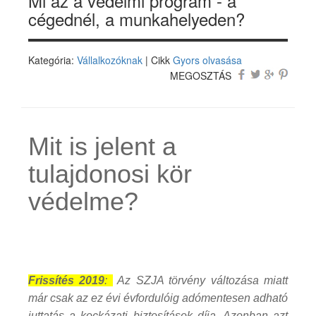
Mi az a védelmi program - a
cégednél, a munkahelyeden?
Kategória:
Vállalkozóknak
| Cikk
Gyors olvasása
MEGOSZTÁS
Mit is jelent a
tulajdonosi kör
védelme?
Frissítés 2019
:
Az SZJA törvény változása miatt
már csak az ez évi évfordulóig adómentesen adható
juttatás a kockázati biztosítások díja. Azonban azt