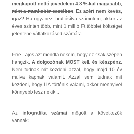
megkapott nettó jövedelem 4,8 %-kal magasabb,
mint a munkabér esetében
.
Ez azért nem kevés,
igaz?
Ha ugyanezt bruttósítva számolom, akkor az
éves szinten több, mint 1 millió Ft többlet költséget
jelentene vállalkozásod számára.
Erre Lajos azt mondta nekem, hogy ez csak szépen
hangzik.
A dolgozónak MOST kell, és készpénz
.
Nem tudnak mit kezdeni azzal, hogy majd 10 év
múlva kapnak valamit. Azzal sem tudnak mit
kezdeni, hogy HA történik valami, akkor mennyivel
könnyebb lesz nekik...
Az
infografika számai
mögött a következők
vannak: