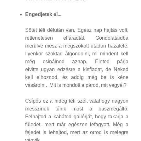
Engedjetek el...
Sötét téli délután van. Egész nap hajtás volt,
rettenetesen elfáradtál. Gondolataidba
merülve mész a megszokott utadon hazafelé.
Ilyenkor szoktad átgondolni, mi mindent kell
még csinálnod aznap. Életed párja
elvitte ugyan edzésre a kisfiadat, de Neked
kell elhoznod, és addig még be is kéne
vásárolni. Mit is mondott a párod, mit vegyél?
Csípős ez a hideg téli szél, valahogy nagyon
messzinek tűnik most a buszmegálló.
Felhajtod a kabátod gallérját, hogy takarja a
füledet, mert már egészen lefagyott. Még a
fejedet is lehajtod, mert az orrod is melegre
vágyik.