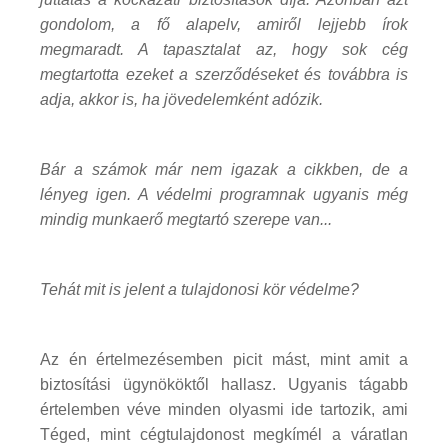
gondolom, a fő alapelv, amiről lejjebb írok
megmaradt. A tapasztalat az, hogy sok cég
megtartotta ezeket a szerződéseket és továbbra is
adja, akkor is, ha jövedelemként adózik.
Bár a számok már nem igazak a cikkben, de a
lényeg igen. A védelmi programnak ugyanis még
mindig munkaerő megtartó szerepe van...
Tehát mit is jelent a tulajdonosi kör védelme?
Az én értelmezésemben picit mást, mint amit a
biztosítási ügynököktől hallasz. Ugyanis tágabb
értelemben véve minden olyasmi ide tartozik, ami
Téged, mint cégtulajdonost megkímél a váratlan