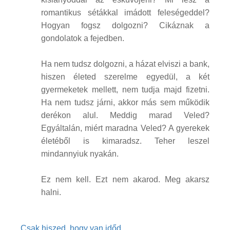
romantikus sétákkal imádott feleségeddel?
Hogyan fogsz dolgozni? Cikáznak a
gondolatok a fejedben.
Ha nem tudsz dolgozni, a házat elviszi a bank,
hiszen életed szerelme egyedül, a két
gyermeketek mellett, nem tudja majd fizetni.
Ha nem tudsz járni, akkor más sem működik
derékon alul. Meddig marad Veled?
Egyáltalán, miért maradna Veled? A gyerekek
életéből is kimaradsz. Teher leszel
mindannyiuk nyakán.
Ez nem kell. Ezt nem akarod. Meg akarsz
halni.
Csak hiszed, hogy van időd...