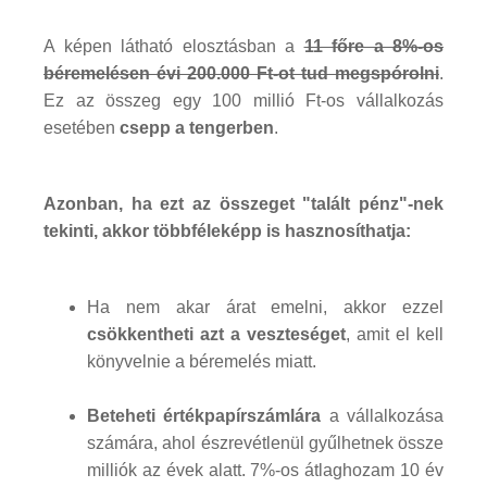
A képen látható elosztásban a
11 főre a 8%-os
béremelésen évi 200.000 Ft-ot tud megspórolni
.
Ez az összeg egy 100 millió Ft-os vállalkozás
esetében
csepp a tengerben
.
Azonban, ha ezt az összeget "talált pénz"-nek
tekinti, akkor többféleképp is hasznosíthatja:
Ha nem akar árat emelni, akkor ezzel
csökkentheti azt a veszteséget
, amit el kell
könyvelnie a béremelés miatt.
Beteheti értékpapírszámlára
a vállalkozása
számára, ahol észrevétlenül gyűlhetnek össze
milliók az évek alatt. 7%-os átlaghozam 10 év