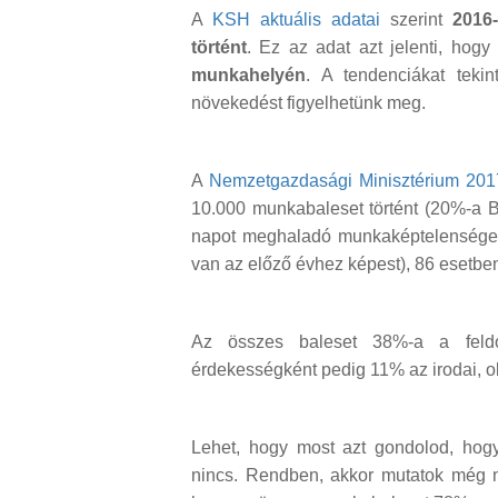
A
KSH aktuális adatai
szerint
2016
történt
. Ez az adat azt jelenti, hogy
munkahelyén
. A tendenciákat teki
növekedést figyelhetünk meg.
A
Nemzetgazdasági Minisztérium 2017. 
10.000 munkabaleset történt (20%-a B
napot meghaladó munkaképtelenséget 
van az előző évhez képest), 86 esetben
Az összes baleset 38%-a a feldolg
érdekességként pedig 11% az irodai, ok
Lehet, hogy most azt gondolod, hog
nincs. Rendben, akkor mutatok még 