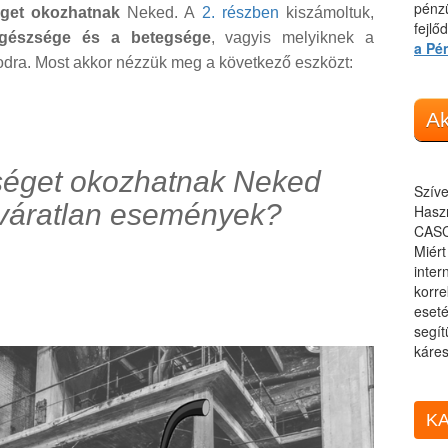
pénzü
get okozhatnak
Neked. A
2. részben
kiszámoltuk,
fejlő
gészsége és a betegsége
, vagyis melyiknek a
a Pé
odra. Most akkor nézzük meg a következő eszközt:
Ak
séget okozhatnak Neked
Szíve
váratlan események?
Haszn
CASC
Miér
inter
korre
eseté
segít
káres
KA