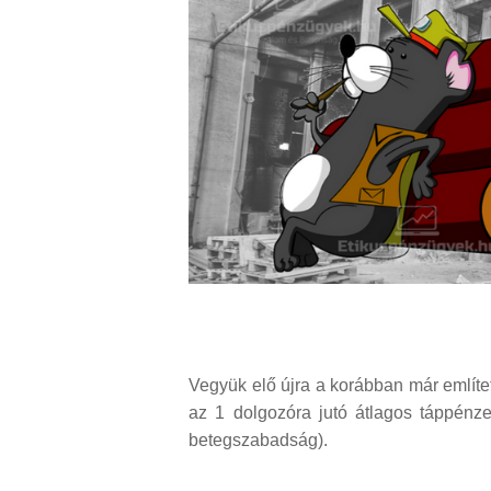
Vegyük elő újra a korábban már említet
az 1 dolgozóra jutó átlagos táppén
betegszabadság).