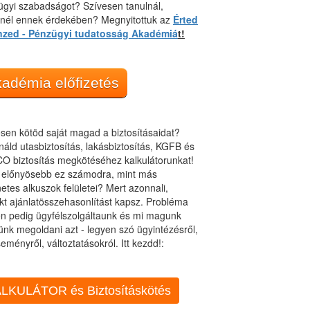
gyi szabadságot? Szívesen tanulnál,
dnél ennek érdekében? Megnyitottuk az
Érted
nzed - Pénzügyi tudatosság Akadémiá
t!
adémia előfizetés
sen kötöd saját magad a biztosításaidat?
áld utasbiztosítás, lakásbiztosítás, KGFB és
O biztosítás megkötéséhez kalkulátorunkat!
t előnyösebb ez számodra, mint más
netes alkuszok felületei? Mert azonnali,
kt ajánlatösszehasonlítást kapsz. Probléma
n pedig ügyfélszolgáltaunk és mi magunk
ünk megoldani azt - legyen szó ügyintézésről,
eményről, változtatásokról. Itt kezdd!:
LKULÁTOR és Biztosításkötés