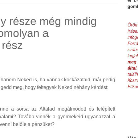
el b
gom
gy része még mindig
Öröm
komolyan a
írás
infog
 rész
Forr
szab
legj
meg 
által
talá
 hanem Neked is, ha vannak kockázataid, már pedig
Kös
Etik
engedd meg, hogy feltegyek Neked néhány kérdést:
nne a sorsa az Általad megálmodott és felépített
 valami? Tovább vinnék a gyermekeid ugyanazzal a
k venni belőle a pénzüket?