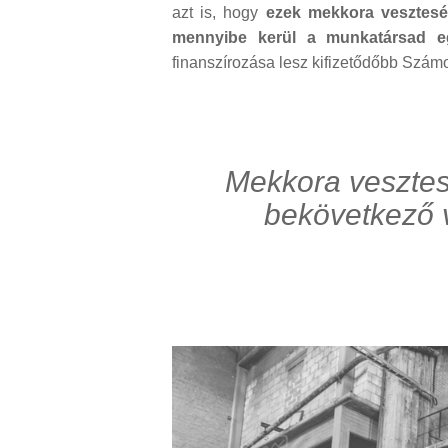
azt is, hogy
ezek mekkora vesztesé
mennyibe kerül a munkatársad e
finanszírozása lesz kifizetődőbb Szám
Mekkora veszte
bekövetkező 