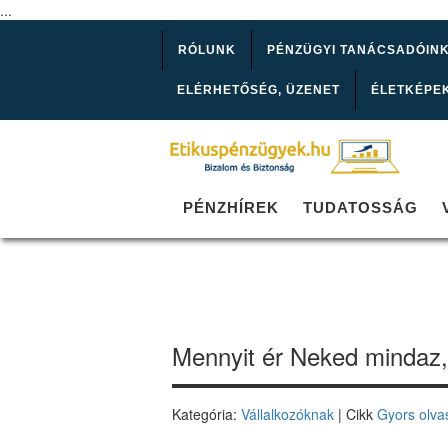
...
RÓLUNK
PÉNZÜGYI TANÁCSADÓIN
ELÉRHETŐSÉG, ÜZENET
ÉLETKÉPE
PÉNZHÍREK
TUDATOSSÁG
Mennyit ér Neked mindaz, 
Kategória:
Vállalkozóknak
| Cikk
Gyors olva