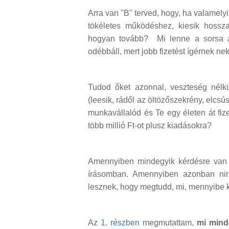
Arra van "B" terved, hogy, ha valamel
tökéletes működéshez, kiesik hossz
hogyan tovább? Mi lenne a sorsa a
odébbáll, mert jobb fizetést ígérnek ne
Tudod őket azonnal, veszteség nélkü
(leesik, rádől az öltözőszekrény, elc
munkavállalód és Te egy életen át fize
több millió Ft-ot plusz kiadásokra?
Amennyiben mindegyik kérdésre van m
írásomban. Amennyiben azonban nin
lesznek, hogy megtudd, mi, mennyibe k
Az
1. részben
megmutattam,
mi mind