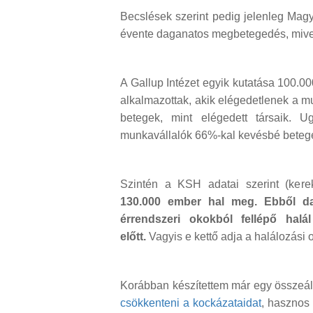
Becslések szerint pedig jelenleg Mag
évente daganatos megbetegedés, mivel
A Gallup Intézet egyik kutatása 100.0
alkalmazottak, akik elégedetlenek a 
betegek, mint elégedett társaik. 
munkavállalók 66%-kal kevésbé betege
Szintén a KSH adatai szerint (ker
130.000 ember hal meg. Ebből d
érrendszeri okokból fellépő halá
előtt.
Vagyis e kettő adja a halálozás
Korábban készítettem már egy összeáll
csökkenteni a kockázataidat
, hasznos 