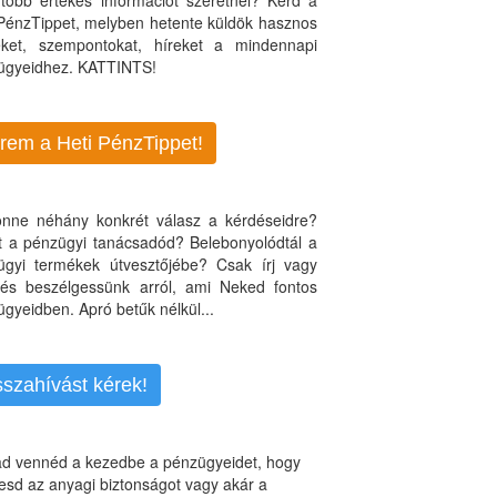
több értékes információt szeretnél? Kérd a
 PénzTippet, melyben hetente küldök hasznos
teket, szempontokat, híreket a mindennapi
ügyeidhez. KATTINTS!
rem a Heti PénzTippet!
jönne néhány konkrét válasz a kérdéseidre?
nt a pénzügyi tanácsadód? Belebonyolódtál a
ügyi termékek útvesztőjébe? Csak írj vagy
, és beszélgessünk arról, ami Neked fontos
gyeidben. Apró betűk nélkül...
sszahívást kérek!
d vennéd a kezedbe a pénzügyeidet, hogy
esd az anyagi biztonságot vagy akár a