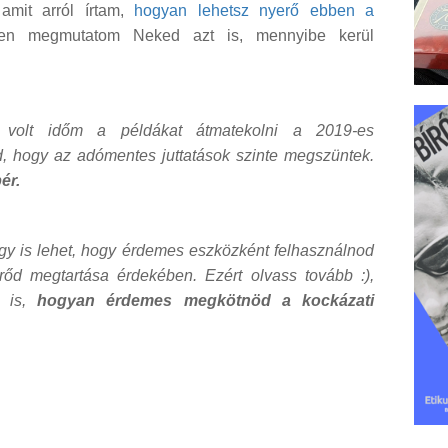
amit arról írtam,
hogyan lehetsz nyerő ebben a
en megmutatom Neked azt is, mennyibe kerül
olt időm a példákat átmatekolni a 2019-es
d, hogy az adómentes juttatások szinte megszüntek.
ér.
gy is lehet, hogy érdemes eszközként felhasználnod
őd megtartása érdekében. Ezért olvass tovább :),
z is,
hogyan érdemes megkötnöd a kockázati