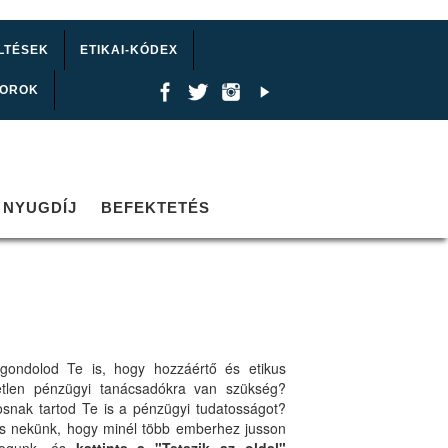
LTÉSEK
ETIKAI-KÓDEX
TOROK
NYUGDÍJ
BEFEKTETÉS
gondolod Te is, hogy hozzáértő és etikus
etlen pénzügyi tanácsadókra van szükség?
osnak tartod Te is a pénzügyi tudatosságot?
ts nekünk, hogy minél több emberhez jusson