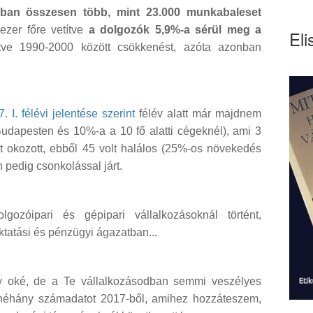
-ban összesen több, mint 23.000 munkabaleset
 ezer főre vetítve
a dolgozók 5,9%-a sérül meg a
Eli
ntve 1990-2000 között csökkenést, azóta azonban
I. félévi jelentése szerint
félév alatt már majdnem
udapesten és 10%-a a 10 fő alatti cégeknél), ami 3
okozott, ebből 45 volt halálos (25%-os növekedés
 pedig csonkolással járt.
ozóipari és gépipari vállalkozásoknál történt,
tatási és pénzügyi ágazatban...
y oké, de a Te vállalkozásodban semmi veszélyes
néhány számadatot 2017-ből, amihez hozzáteszem,