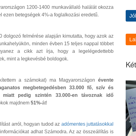
yarországon 1200-1400 munkavállaló halálát okozza
 ezen betegségek 4%-a foglalkozási eredetű.
Jó
00 dolgozó felmérése alapján kimutatta, hogy azok az
La
munkahelyükön, minden évben 15 teljes nappal többet
Ugyanez a cikk azt írja, hogy a legelégedettebb
k, mint a legkevésbé boldogok.
Két
ekítettem a számokat) ma Magyarországon
évente
aganatos megbetegedésben 33.000 fő, szív és
l miatt pedig szintén 33.000-en távoznak idő
i okok majdnem
51%-
át!
ítást arról, hogyan tudod az
adómentes juttatásokkal
információkat adhat Számodra. Az az összeállítás is