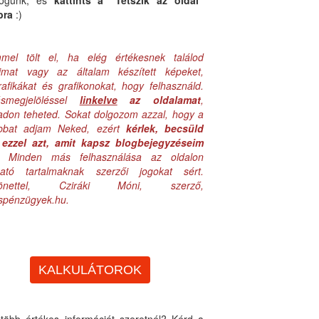
logunk, és
kattints a "Tetszik az oldal"
bra
:)
mel tölt el, ha elég értékesnek találod
aimat vagy az általam készített képeket,
rafikákat és grafikonokat, hogy felhasználd.
ásmegjelöléssel
linkelve
az oldalamat
,
adon teheted. Sokat dolgozom azzal, hogy a
obbat adjam Neked, ezért
kérlek, becsüld
ezzel azt, amit kapsz blogbejegyzéseim
. Minden más felhasználása az oldalon
lható tartalmaknak szerzői jogokat sért.
zönettel, Cziráki Móni, szerző,
uspénzügyek.hu.
KALKULÁTOROK