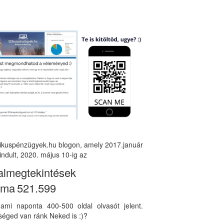
tikuspénzügyek.hu blogon, amely 2017.január
indult, 2020. május 10-ig az
almegtekintések
áma
521.599
, ami naponta 400-500 oldal olvasót jelent.
éged van ránk Neked is :)?