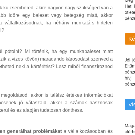
Még 
Heti
yik kulcsembered, akire nagyon nagy szükséged van a
ötle
abb időre egy baleset vagy betegség miatt, akkor
pénz
 vállalkozásodnak, ha néhány munkatárs hirtelen
ki?
Ké
l pótolni? Mi történik, ha egy munkabaleset miatt
súszik a vizes kövön) maradandó károsodást szenved a
Jól 
Eltű
theted neki a kártérítést? Lesz miből finanszíroznod
pénz
hívj
pénzü
egoldásod, akkor is találsz értékes információkat
csenek jó válaszaid, akkor a számok hasznosak
Vi
erül és ez alapján tudatosan dönthess.
Maga
elérh
en generálhat problémákat
a vállalkozásodban és