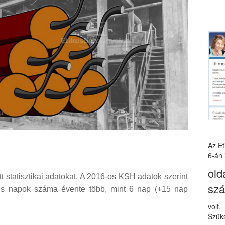
Az E
6-án 
old
t statisztikai adatokat. A 2016-os KSH adatok szerint
sz
zes napok száma évente több, mint 6 nap (+15 nap
volt
Szüks