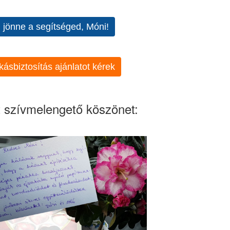
l jönne a segítséged, Móni!
kásbiztosítás ajánlatot kérek
 szívmelengető köszönet: