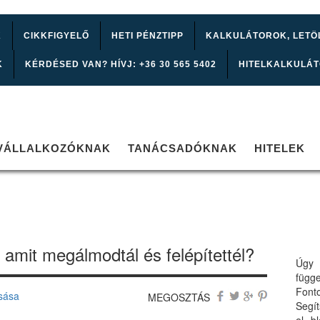
K
CIKKFIGYELŐ
HETI PÉNZTIPP
KALKULÁTOROK, LETÖ
K
KÉRDÉSED VAN? HÍVJ: +36 30 565 5402
HITELKALKULÁ
VÁLLALKOZÓKNAK
TANÁCSADÓKNAK
HITELEK
amit megálmodtál és felépítettél?
Úgy 
függ
Font
sása
MEGOSZTÁS
Segí