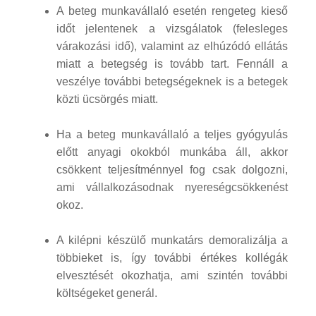
A beteg munkavállaló esetén rengeteg kieső
időt jelentenek a vizsgálatok (felesleges
várakozási idő), valamint az elhúzódó ellátás
miatt a betegség is tovább tart. Fennáll a
veszélye további betegségeknek is a betegek
közti ücsörgés miatt.
Ha a beteg munkavállaló a teljes gyógyulás
előtt anyagi okokból munkába áll, akkor
csökkent teljesítménnyel fog csak dolgozni,
ami vállalkozásodnak nyereségcsökkenést
okoz.
A kilépni készülő munkatárs demoralizálja a
többieket is, így további értékes kollégák
elvesztését okozhatja, ami szintén további
költségeket generál.