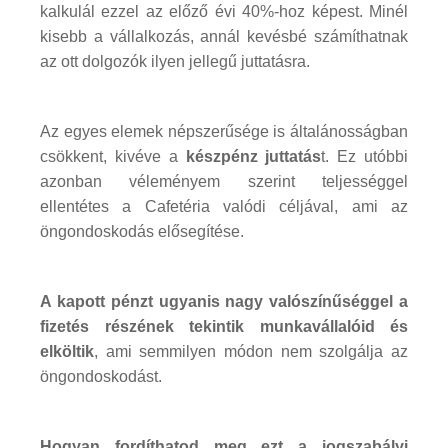
kalkulál ezzel az előző évi 40%-hoz képest. Minél
kisebb a vállalkozás, annál kevésbé számíthatnak
az ott dolgozók ilyen jellegű juttatásra.
Az egyes elemek népszerűsége is általánosságban
csökkent, kivéve a
készpénz juttatás
t. Ez utóbbi
azonban véleményem szerint teljességgel
ellentétes a Cafetéria valódi céljával, ami az
öngondoskodás elősegítése.
A kapott pénzt ugyanis nagy valószínűséggel a
fizetés részének tekintik munkavállalóid és
elköltik
, ami semmilyen módon nem szolgálja az
öngondoskodást.
Hogyan fordíthatod meg ezt a jogszabályi