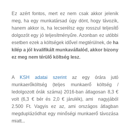
Ez azért fontos, mert ez nem csak akkor jelenik
meg, ha egy munkatársad úgy dönt, hogy távozik,
hanem akkor is, ha lecserélsz egy rosszul teljesítő
dolgozót egy jó teljesítményűre. Azonban ez utóbbi
esetben ezek a költségek idővel megtérülnek, de
ha
kilép a jól kvalifikált munkavállalód, akkor bizony
ez meg nem térülő költség lesz.
A
KSH adatai szerint
az egy órára jutó
munkaerőköltség (teljes munkaerő költség /
ledolgozott órák száma) 2016-ban átlagosan 8,3 €
volt (6,3 € bér és 2,0 € járulék), ami nagyjából
2.500 Ft. Vagyis ez az, ami országos átlagban
megduplázódhat egy minőségi munkaerő távozása
miatt...