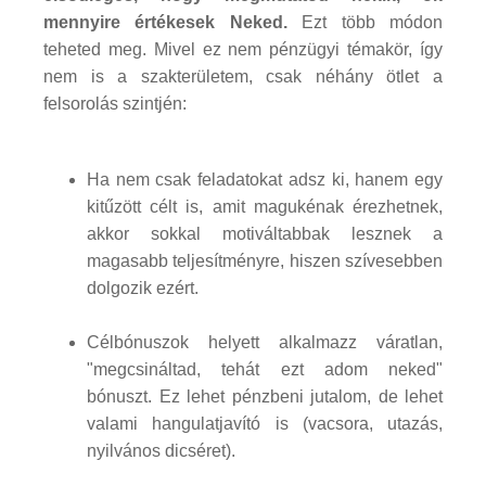
mennyire értékesek Neked.
Ezt több módon
teheted meg. Mivel ez nem pénzügyi témakör, így
nem is a szakterületem, csak néhány ötlet a
felsorolás szintjén:
Ha nem csak feladatokat adsz ki, hanem egy
kitűzött célt is, amit magukénak érezhetnek,
akkor sokkal motiváltabbak lesznek a
magasabb teljesítményre, hiszen szívesebben
dolgozik ezért.
Célbónuszok helyett alkalmazz váratlan,
"megcsináltad, tehát ezt adom neked"
bónuszt. Ez lehet pénzbeni jutalom, de lehet
valami hangulatjavító is (vacsora, utazás,
nyilvános dicséret).