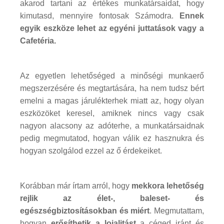
akarod tartani az értékes munkatársaidat, hogy
kimutasd, mennyire fontosak Számodra.
Ennek
egyik eszköze lehet az egyéni juttatások vagy a
Cafetéria.
Az egyetlen lehetőséged a minőségi munkaerő
megszerzésére és megtartására, ha nem tudsz bért
emelni a magas járulékterhek miatt az, hogy olyan
eszközöket keresel, amiknek nincs vagy csak
nagyon alacsony az adóterhe, a munkatársaidnak
pedig megmutatod, hogyan válik ez hasznukra és
hogyan szolgálod ezzel az ő érdekeiket.
Korábban már írtam arról, hogy
mekkora lehetőség
rejlik az élet-, baleset- és
egészségbiztosításokban és miért
. Megmutattam,
hogyan
erősíthetik a lojalitást
a céged iránt és