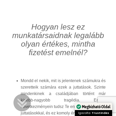
Hogyan lesz ez
munkatársaidnak legalább
olyan értékes, mintha
fizetést emelnél?
Mondd el nekik, mit is jelentenek számukra és
szeretteik számára ezek a juttatások. Szinte
mindenkinek a családjában történt már
kisebb-nagyobb tragédia. Ennek
Megbízható Oldal
következményein tudsz Te enyhíteni ezekkel a
juttatásokkal, és ez komoly érték.
Igazolta:
Trustindex