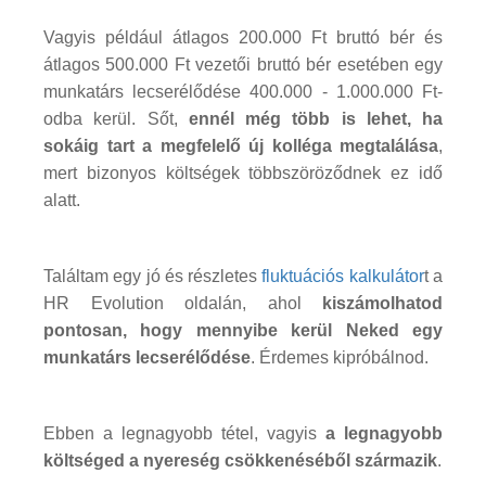
Vagyis például átlagos 200.000 Ft bruttó bér és
átlagos 500.000 Ft vezetői bruttó bér esetében egy
munkatárs lecserélődése 400.000 - 1.000.000 Ft-
odba kerül. Sőt,
ennél még több is lehet, ha
sokáig tart a megfelelő új kolléga megtalálása
,
mert bizonyos költségek többszöröződnek ez idő
alatt.
Találtam egy jó és részletes
fluktuációs kalkulátor
t a
HR Evolution oldalán, ahol
kiszámolhatod
pontosan, hogy mennyibe kerül Neked egy
munkatárs lecserélődése
. Érdemes kipróbálnod.
Ebben a legnagyobb tétel, vagyis
a legnagyobb
költséged a nyereség csökkenéséből származik
.