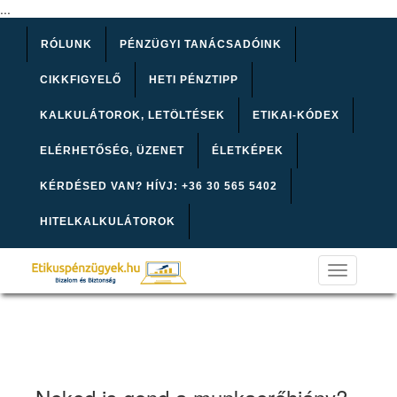
...
RÓLUNK
PÉNZÜGYI TANÁCSADÓINK
CIKKFIGYELŐ
HETI PÉNZTIPP
KALKULÁTOROK, LETÖLTÉSEK
ETIKAI-KÓDEX
ELÉRHETŐSÉG, ÜZENET
ÉLETKÉPEK
KÉRDÉSED VAN? HÍVJ: +36 30 565 5402
HITELKALKULÁTOROK
Toggle
navigation