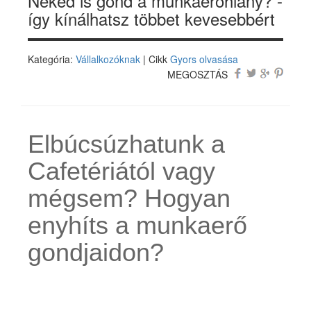
Neked is gond a munkaerőhiány? -
így kínálhatsz többet kevesebbért
Kategória:
Vállalkozóknak
| Cikk
Gyors olvasása
MEGOSZTÁS
Elbúcsúzhatunk a
Cafetériától vagy
mégsem? Hogyan
enyhíts a munkaerő
gondjaidon?