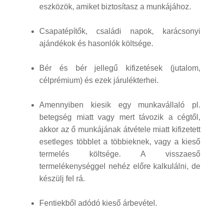
eszközök, amiket biztosítasz a munkájához.
Csapatépítők, családi napok, karácsonyi
ajándékok és hasonlók költsége.
Bér és bér jellegű kifizetések (jutalom,
célprémium) és ezek járulékterhei.
Amennyiben kiesik egy munkavállaló pl.
betegség miatt vagy mert távozik a cégtől,
akkor az ő munkájának átvétele miatt kifizetett
esetleges többlet a többieknek, vagy a kieső
termelés költsége. A visszaeső
termelékenységgel nehéz előre kalkulálni, de
készülj fel rá.
Fentiekből adódó kieső árbevétel.