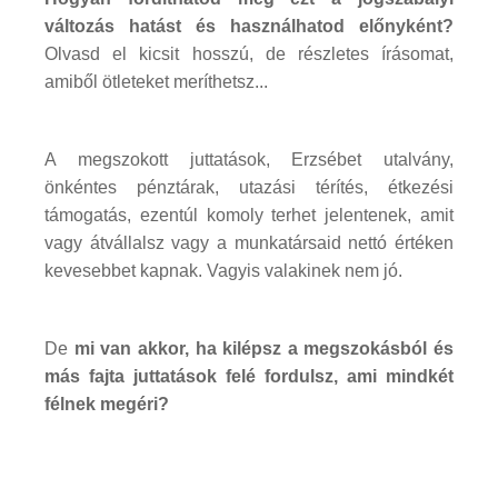
változás hatást és használhatod előnyként?
Olvasd el kicsit hosszú, de részletes írásomat,
amiből ötleteket meríthetsz...
A megszokott juttatások, Erzsébet utalvány,
önkéntes pénztárak, utazási térítés, étkezési
támogatás, ezentúl komoly terhet jelentenek, amit
vagy átvállalsz vagy a munkatársaid nettó értéken
kevesebbet kapnak. Vagyis valakinek nem jó.
De
mi van akkor, ha kilépsz a megszokásból és
más fajta juttatások felé fordulsz, ami mindkét
félnek megéri?