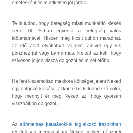
emelésként és mindketten jól jártok...
Te is tudod, hogy betegség miatti munkaidő kiesés
sem 100 %-ban egyenlő a betegség valós
időtartamával. Hiszen még kicsit otthon maradhat,
az idő alatt elvállalhat valamit, amivel egy kis
pénzhez jut vagy bármi más. Neked az kell, hogy
szívesen jöjjön vissza dolgozni és minél előbb.
Ha fent kiszámoltad mekkora költséget jelent Neked
egy dolgozó kiesése, akkor azt is ki tudod számolni,
hogy mennyit ér meg Neked az, hogy gyorsan
visszaálljon dolgozni...
Az
adómentes juttatásokkal foglalkozó írásomban
részletesen megmutattam Neked, milyen pénzbeli