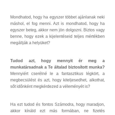
Mondhatod, hogy ha egyszer többet ajánlanak neki
máshol, el fog menni. Azt is mondhatod, hogy ha
egyszer beteg, akkor nem jön dolgozni. Biztos vagy
benne, hogy ezek a kijelentéseid teljes mértékben
megállják a helyüket?
Tudod azt, hogy mennyit ér meg a
munkatársadnak a Te általad biztosított munka?
Mennyiért cserélné le a fantasztikus légkört, a
megbecsülést és azt, hogy kiteljesedhet, alkothat,
sőt időnként megkérdezed a véleményét is?
Ha ezt tudod és fontos Számodra, hogy maradjon,
akkor kínáld ezt más formában, ne fizetés