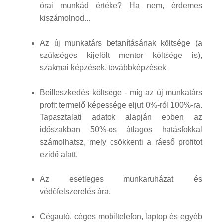
órai munkád értéke? Ha nem, érdemes
kiszámolnod...
Az új munkatárs betanításának költsége (a
szükséges kijelölt mentor költsége is),
szakmai képzések, továbbképzések.
Beilleszkedés költsége - míg az új munkatárs
profit termelő képessége eljut 0%-ról 100%-ra.
Tapasztalati adatok alapján ebben az
időszakban 50%-os átlagos hatásfokkal
számolhatsz, mely csökkenti a ráeső profitot
ezidő alatt.
Az esetleges munkaruházat és
védőfelszerelés ára.
Cégautó, céges mobiltelefon, laptop és egyéb