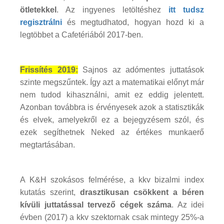
ötletekkel
. Az ingyenes letöltéshez
itt tudsz
regisztrálni
és megtudhatod, hogyan hozd ki a
legtöbbet a Cafetériából 2017-ben.
Frissítés 2019:
Sajnos az adómentes juttatások
szinte megszűntek. Így azt a matematikai előnyt már
nem tudod kihasználni, amit ez eddig jelentett.
Azonban továbbra is érvényesek azok a statisztikák
és elvek, amelyekről ez a bejegyzésem szól, és
ezek segíthetnek Neked az értékes munkaerő
megtartásában.
A K&H szokásos felmérése, a kkv bizalmi index
kutatás szerint,
drasztikusan csökkent a béren
kívüli juttatással tervező cégek száma
. Az idei
évben (2017) a kkv szektornak csak mintegy 25%-a