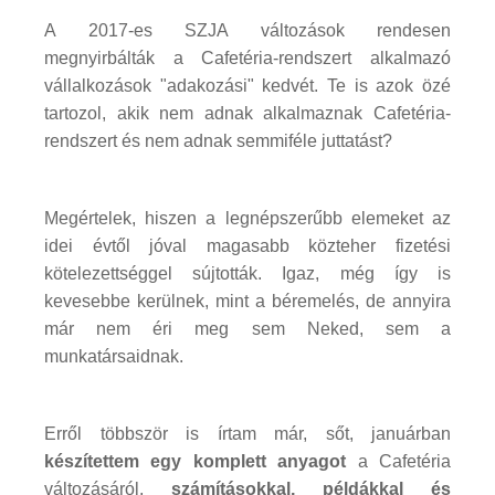
A 2017-es SZJA változások rendesen
megnyirbálták a Cafetéria-rendszert alkalmazó
vállalkozások "adakozási" kedvét. Te is azok özé
tartozol, akik nem adnak alkalmaznak Cafetéria-
rendszert és nem adnak semmiféle juttatást?
Megértelek, hiszen a legnépszerűbb elemeket az
idei évtől jóval magasabb közteher fizetési
kötelezettséggel sújtották. Igaz, még így is
kevesebbe kerülnek, mint a béremelés, de annyira
már nem éri meg sem Neked, sem a
munkatársaidnak.
Erről többször is írtam már, sőt, januárban
készítettem egy komplett anyagot
a Cafetéria
változásáról,
számításokkal, példákkal és