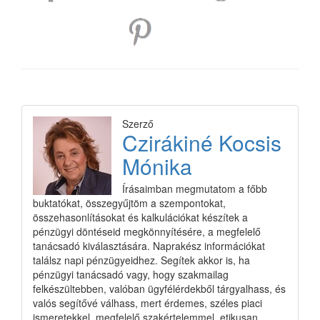
Szerző
Czirákiné Kocsis
Mónika
Írásaimban megmutatom a főbb
buktatókat, összegyűjtöm a szempontokat,
összehasonlításokat és kalkulációkat készítek a
pénzügyi döntéseid megkönnyítésére, a megfelelő
tanácsadó kiválasztására. Naprakész információkat
találsz napi pénzügyeidhez. Segítek akkor is, ha
pénzügyi tanácsadó vagy, hogy szakmailag
felkészültebben, valóban ügyfélérdekből tárgyalhass, és
valós segítővé válhass, mert érdemes, széles piaci
ismeretekkel, megfelelő szakértelemmel, etikusan