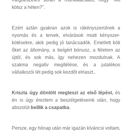
kötsz a héten?".
Ezért aztán gyakran azok is rákényszerülnek a
nyomás és a tervek, elvárások miatt kényszer-
kötésekre, akik pedig jó tanácsadók. Emellett köti
őket az állomány, a beígért bónusz, a félelem az
újtól, és sok más, így nehezen mozdulnak. A
szakma negatív megítélése, és a jutalékos
vállalkozói lét pedig sok kezdőt elriaszt..
Kriszta úgy döntött megteszi az első lépést,
és
én is úgy éreztem a beszélgetéseink után, hogy
abszolút
beillik a csapatba
.
Persze, egy hónap után már igazán kíváncsi voltam,