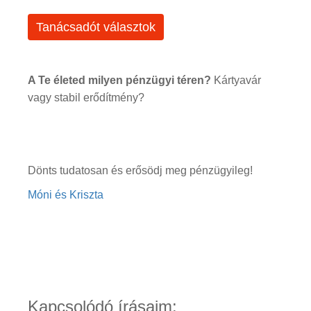
Tanácsadót választok
A Te életed milyen pénzügyi téren?
Kártyavár
vagy stabil erődítmény?
Dönts tudatosan és erősödj meg pénzügyileg!
Móni és Kriszta
Kapcsolódó írásaim: