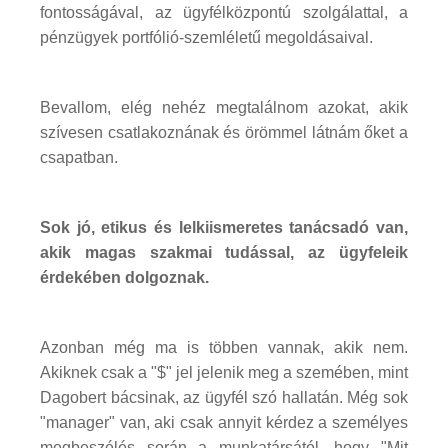
fontosságával, az ügyfélközpontú szolgálattal, a
pénzügyek portfólió-szemléletű megoldásaival.
Bevallom, elég nehéz megtalálnom azokat, akik
szívesen csatlakoznának és örömmel látnám őket a
csapatban.
Sok jó, etikus és lelkiismeretes tanácsadó van,
akik magas szakmai tudással, az ügyfeleik
érdekében dolgoznak.
Azonban még ma is többen vannak, akik nem.
Akiknek csak a "$" jel jelenik meg a szemében, mint
Dagobert bácsinak, az ügyfél szó hallatán. Még sok
"manager" van, aki csak annyit kérdez a személyes
megbeszélés során a munkatársától, hogy "Mit