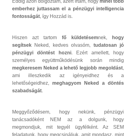
Eddig azon dolgoztam, azért írtam, hogy
minél több
emberhez juttassam el a pénzügyi intelligencia
fontosságát
, így Hozzád is.
Hiszen azt tartom
fő küldetésem
nek,
hogy
segítsek
Neked, kedves olvasóm,
tudatosan jó
pénzügyi döntést hozni
. Ezért amellett, hogy
személyes együttműködésünk során mindig
megkeresem Neked a lehető legjobb megoldást
,
ami illeszkedik az igényeidhez és a
lehetőségeidhez,
meghagyom Neked a döntés
szabadságát
.
Meggyőződésem, hogy nekünk, pénzügyi
tanácsadóként NEM az a dolgunk, hogy
megmondjuk, mit tegyél ügyfélként. Az SEM
feladatunk, hogy megcsináljuk, amit mondasz, mint