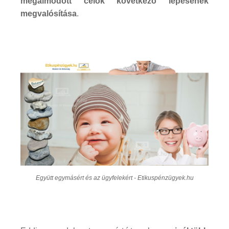
megálmodott célok következő lépésének
megvalósítása
.
Együtt egymásért és az ügyfelekért - Etikuspénzügyek.hu