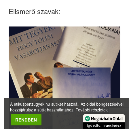
Elismerő szavak:
A etikuspenzugyek.hu sütiket használ. Az oldal böngészésével
hozzájárulsz a sütik használatához.
További részletek
Megbízható Oldal
RENDBEN
Igazolta:
Trustindex