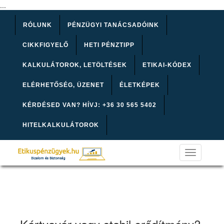
...
RÓLUNK
PÉNZÜGYI TANÁCSADÓINK
CIKKFIGYELŐ
HETI PÉNZTIPP
KALKULÁTOROK, LETÖLTÉSEK
ETIKAI-KÓDEX
ELÉRHETŐSÉG, ÜZENET
ÉLETKÉPEK
KÉRDÉSED VAN? HÍVJ: +36 30 565 5402
HITELKALKULÁTOROK
Toggle
navigation