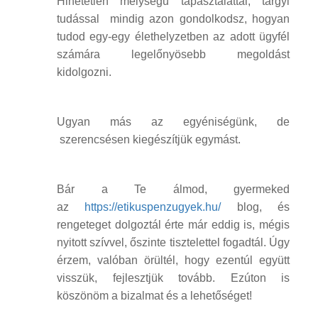
Hihetetlen mélységű tapasztalattal, tárgyi
tudással mindig azon gondolkodsz, hogyan
tudod egy-egy élethelyzetben az adott ügyfél
számára legelőnyösebb megoldást
kidolgozni.
Ugyan más az egyéniségünk, de
szerencsésen kiegészítjük egymást.
Bár a Te álmod, gyermeked
az
https://etikuspenzugyek.hu/
blog, és
rengeteget dolgoztál érte már eddig is, mégis
nyitott szívvel, őszinte tisztelettel fogadtál. Úgy
érzem, valóban örültél, hogy ezentúl együtt
visszük, fejlesztjük tovább. Ezúton is
köszönöm a bizalmat és a lehetőséget!