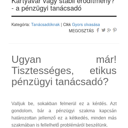
Kártyavár vagy stabil erődítmény?
- a pénzügyi tanácsadó
Kategória:
Tanácsadóknak
| Cikk
Gyors olvasása
MEGOSZTÁS
Ugyan már!
Tisztességes, etikus
pénzügyi tanácsadó?
Valljuk be, sokakban felmerül ez a kérdés. Azt
gondolom, bár a pénzügyi szakma kapcsán
határozottan jellemző ez a kétkedés, minden más
szakmában is fellelhető problémáról beszélünk.