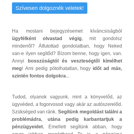
Szívesen dolgoznék veletek!
Ha mostani bejegyzésemet kíváncsiságból
ügyfélként olvastad végig
, mit gondolsz
minderről? Átfutottad gondolatban, hogy Neked
van-e ilyen segítőd? Bízom benne, hogy igen, van.
Annyi
bosszúságtól és veszteségtől kímélhet
meg
! Ami pedig pótolhatatlan, hogy
időt ad más,
szintén fontos dolgokra
...
Tudod, olyanok vagyunk, mint a könyvelőd, az
ügyvéded, a fogorvosod vagy akár az autószerelőd.
Szükséged van ránk.
Segítünk megoldást találni a
problémádra, utána pedig karbantartjuk a
pénzügyeidet.
Emellett segítünk abban, hogy