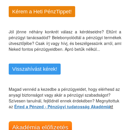
Kérem a Heti PénzTippet!
Jól jönne néhány konkrét válasz a kérdéseidre? Eltűnt a
pénzügyi tanácsadód? Belebonyolódtál a pénzügyi termékek
útvesztőjébe? Csak írj vagy hívj, és beszélgessünk arról, ami
Neked fontos pénzügyeidben. Apró betűk nélkül...
Visszahívást kérek!
Magad vennéd a kezedbe a pénzügyeidet, hogy elérhesd az
anyagi biztonságot vagy akár a pénzügyi szabadságot?
Szívesen tanulnál, fejlődnél ennek érdekében? Megnyitottuk
az
Érted a Pénzed - Pénzügyi tudatosság Akadémiá
t!
Akadémia előfizetés