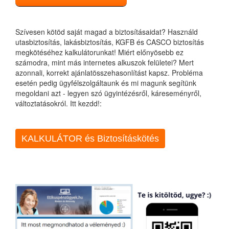
Szívesen kötöd saját magad a biztosításaidat? Használd
utasbiztosítás, lakásbiztosítás, KGFB és CASCO biztosítás
megkötéséhez kalkulátorunkat! Miért előnyösebb ez
számodra, mint más internetes alkuszok felületei? Mert
azonnali, korrekt ajánlatösszehasonlítást kapsz. Probléma
esetén pedig ügyfélszolgáltaunk és mi magunk segítünk
megoldani azt - legyen szó ügyintézésről, káreseményről,
változtatásokról. Itt kezdd!:
KALKULÁTOR és Biztosításkötés