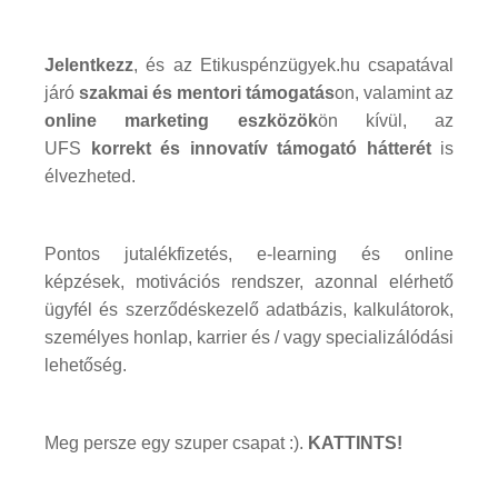
Jelentkezz
, és az Etikuspénzügyek.hu csapatával
járó
szakmai és mentori támogatás
on, valamint az
online marketing eszközök
ön kívül, az
UFS
korrekt és innovatív támogató hátterét
is
élvezheted.
Pontos jutalékfizetés, e-learning és online
képzések, motivációs rendszer, azonnal elérhető
ügyfél és szerződéskezelő adatbázis, kalkulátorok,
személyes honlap, karrier és / vagy specializálódási
lehetőség.
Meg persze egy szuper csapat :).
KATTINTS!