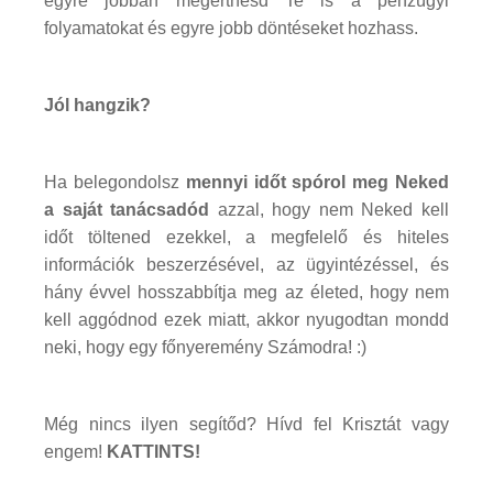
egyre jobban megérthesd Te is a pénzügyi
folyamatokat és egyre jobb döntéseket hozhass.
Jól hangzik?
Ha belegondolsz
mennyi időt spórol meg Neked
a saját tanácsadód
azzal, hogy nem Neked kell
időt töltened ezekkel, a megfelelő és hiteles
információk beszerzésével, az ügyintézéssel, és
hány évvel hosszabbítja meg az életed, hogy nem
kell aggódnod ezek miatt, akkor nyugodtan mondd
neki, hogy egy főnyeremény Számodra! :)
Még nincs ilyen segítőd? Hívd fel Krisztát vagy
engem!
KATTINTS!