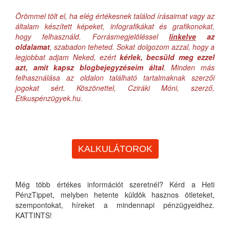
Örömmel tölt el, ha elég értékesnek találod írásaimat vagy az
általam készített képeket, infografikákat és grafikonokat,
hogy felhasználd. Forrásmegjelöléssel
linkelve
az
oldalamat
, szabadon teheted. Sokat dolgozom azzal, hogy a
legjobbat adjam Neked, ezért
kérlek, becsüld meg ezzel
azt, amit kapsz blogbejegyzéseim által
. Minden más
felhasználása az oldalon található tartalmaknak szerzői
jogokat sért. Köszönettel, Cziráki Móni, szerző,
Etikuspénzügyek.hu.
KALKULÁTOROK
Még több értékes információt szeretnél? Kérd a Heti
PénzTippet, melyben hetente küldök hasznos ötleteket,
szempontokat, híreket a mindennapi pénzügyeidhez.
KATTINTS!