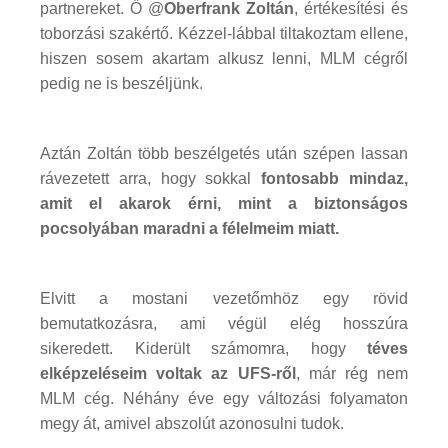
partnereket. Ő @
Oberfrank Zoltán
, értékesítési és
toborzási szakértő. Kézzel-lábbal tiltakoztam ellene,
hiszen sosem akartam alkusz lenni, MLM cégről
pedig ne is beszéljünk.
Aztán Zoltán több beszélgetés után szépen lassan
rávezetett arra, hogy sokkal
fontosabb mindaz,
amit el akarok érni, mint a biztonságos
pocsolyában maradni a félelmeim miatt.
Elvitt a mostani vezetőmhöz egy rövid
bemutatkozásra, ami végül elég hosszúra
sikeredett. Kiderült számomra, hogy
téves
elképzeléseim voltak az UFS-ről
, már rég nem
MLM cég. Néhány éve egy változási folyamaton
megy át, amivel abszolút azonosulni tudok.