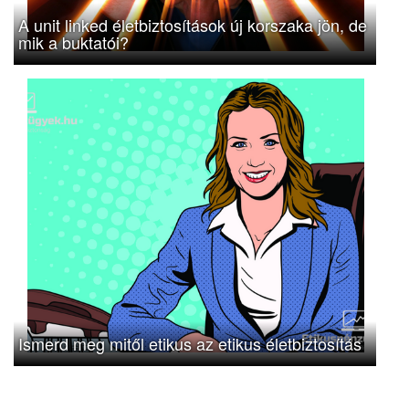
A unit linked életbiztosítások új korszaka jön, de
mik a buktatói?
Ismerd meg mitől etikus az etikus életbiztosítás