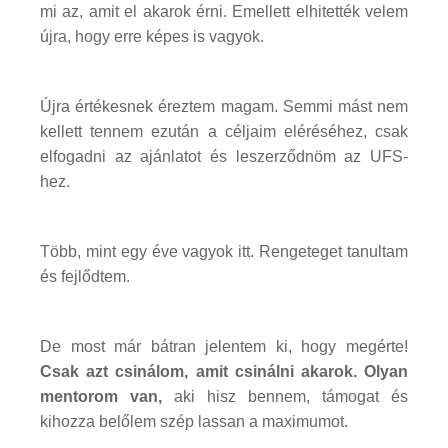
mi az, amit el akarok érni. Emellett elhitették velem
újra, hogy erre képes is vagyok.
Újra értékesnek éreztem magam. Semmi mást nem
kellett tennem ezután a céljaim eléréséhez, csak
elfogadni az ajánlatot és leszerződnöm az UFS-
hez.
Több, mint egy éve vagyok itt. Rengeteget tanultam
és fejlődtem.
De most már bátran jelentem ki, hogy megérte!
Csak azt csinálom, amit csinálni akarok.
Olyan
mentorom van,
aki hisz bennem, támogat és
kihozza belőlem szép lassan a maximumot.