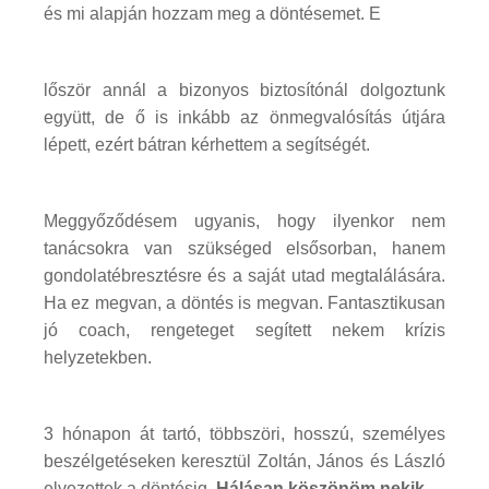
és mi alapján hozzam meg a döntésemet. E
lőször annál a bizonyos biztosítónál dolgoztunk
együtt, de ő is inkább az önmegvalósítás útjára
lépett, ezért bátran kérhettem a segítségét.
Meggyőződésem ugyanis, hogy ilyenkor nem
tanácsokra van szükséged elsősorban, hanem
gondolatébresztésre és a saját utad megtalálására.
Ha ez megvan, a döntés is megvan. Fantasztikusan
jó coach, rengeteget segített nekem krízis
helyzetekben.
3 hónapon át tartó, többszöri, hosszú, személyes
beszélgetéseken keresztül Zoltán, János és László
elvezettek a döntésig.
Hálásan köszönöm nekik.