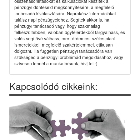
összehasonlításokat és kalkulációkat készítek a
pénzügyi döntéseid megkönnyítésére, a megfelelő
tanácsadó kiválasztására. Naprakész információkat
találsz napi pénzügyeidhez. Segítek akkor is, ha
pénzügyi tanácsadó vagy, hogy szakmailag
felkészültebben, valóban ügyfélérdekből tárgyalhass, és
valós segítővé válhass, mert érdemes, széles piaci
ismeretekkel, megfelelő szakértelemmel, etikusan
dolgozni. Ha független pénzügyi tanácsadóra van
szükséged a pénzügyi problémád megoldásához, vagy
szívesen lennél a munkatársunk, hívj fel :)
Kapcsolódó cikkeink: