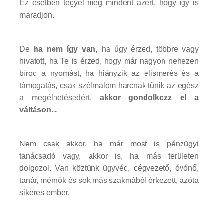
Ez esetben tegyél meg mindent azért, hogy így is
maradjon.
De
ha nem így van,
ha úgy érzed, többre vagy
hivatott, ha Te is érzed, hogy már nagyon nehezen
bírod a nyomást, ha hiányzik az elismerés és a
támogatás, csak szélmalom harcnak tűnik az egész
a megélhetésedért,
akkor gondolkozz el a
váltáson...
Nem csak akkor, ha már most is pénzügyi
tanácsadó vagy, akkor is, ha más területen
dolgozol. Van köztünk ügyvéd, cégvezető, óvónő,
tanár, mérnök és sok más szakmából érkezett, azóta
sikeres ember.