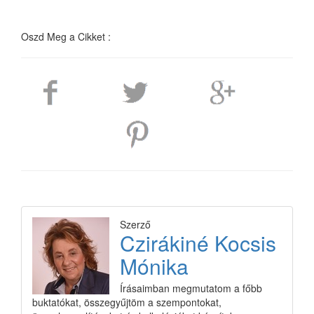
Oszd Meg a Cikket :
Szerző
Czirákiné Kocsis
Mónika
Írásaimban megmutatom a főbb
buktatókat, összegyűjtöm a szempontokat,