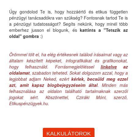
Úgy gondolod Te is, hogy hozzáértő és etikus független
pénzügyi tanácsadókra van szükség? Fontosnak tartod Te is
a pénzügyi tudatosságot? Segíts nekünk, hogy minél több
emberhez jusson el blogunk, és
kattints a "Tetszik az
oldal" gombra
:)
Örömmel tölt el, ha elég értékesnek találod írásaimat vagy az
általam készített képeket, infografikákat és grafikonokat,
hogy felhasználd. Forrásmegjelöléssel
linkelve
az
oldalamat
, szabadon teheted. Sokat dolgozom azzal, hogy a
legjobbat adjam Neked, ezért
kérlek, becsüld meg ezzel
azt, amit kapsz blogbejegyzéseim által
. Minden más
felhasználása az oldalon található tartalmaknak szerzői
jogokat sért. Köszönettel, Cziráki Móni, szerző,
Etikuspénzügyek.hu.
KALKULÁTOROK