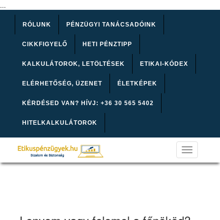
...
RÓLUNK
PÉNZÜGYI TANÁCSADÓINK
CIKKFIGYELŐ
HETI PÉNZTIPP
KALKULÁTOROK, LETÖLTÉSEK
ETIKAI-KÓDEX
ELÉRHETŐSÉG, ÜZENET
ÉLETKÉPEK
KÉRDÉSED VAN? HÍVJ: +36 30 565 5402
HITELKALKULÁTOROK
Toggle
navigation