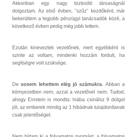
Akkoriban egy nagy biztosító társaságnál
dolgoztam. Az első évben, "szűz" kezdőként, már
bekerültem a legjobb pénzügyi tanácsadók közé, a
következő évben pedig még jobb lettem.
Ezután kineveztek vezetőnek, mert egyébként is
szinte az voltam, mindenki hozzám fordult, ha
segítségre volt szüksége.
De
sosem lehettem elég jó számukra
. Abban a
környezetben nem, azzal a vezetővel nem. Tudod,
ahogy Einstein is mondta: hiába csinálsz 9 dolgot
jól, az emberek mindig az 1 hibádnak tulajdonítanak
csak jelentőséget.
Nem bírtam ki a folyamatos nyomást, a folyamatos