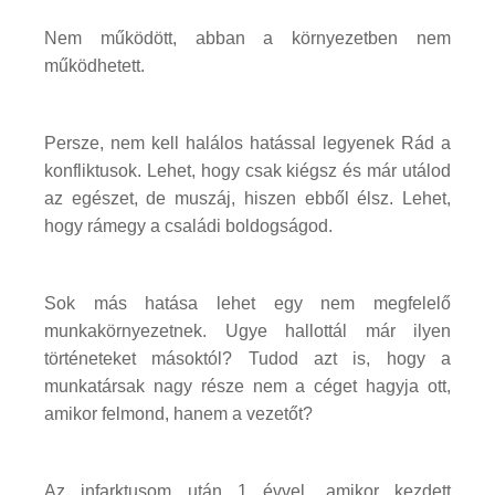
Nem működött, abban a környezetben nem
működhetett.
Persze, nem kell halálos hatással legyenek Rád a
konfliktusok. Lehet, hogy csak kiégsz és már utálod
az egészet, de muszáj, hiszen ebből élsz. Lehet,
hogy rámegy a családi boldogságod.
Sok más hatása lehet egy nem megfelelő
munkakörnyezetnek. Ugye hallottál már ilyen
történeteket másoktól? Tudod azt is, hogy a
munkatársak nagy része nem a céget hagyja ott,
amikor felmond, hanem a vezetőt?
Az infarktusom után 1 évvel, amikor kezdett