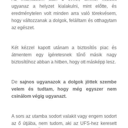
ugyanaz a helyzet kialakulni, mint előtte, és
eredménytelen volt minden arra való törekvésem,
hogy változzanak a dolgok, felálltam és otthagytam
az egészet.
Két kézzel kapott utánam a biztosítós piac és
átmentem egy ígéretesnek tűnő másik nagy
biztosítóhoz abban a hitben, hogy ott másképp lesz.
De
sajnos ugyanazok a dolgok jöttek szembe
velem és tudtam, hogy még egyszer nem
csinálom végig ugyanazt.
A sors az utamba sodort valakit vagy engem sodort
az ő útjába, nem tudom, aki az UFS-hez keresett