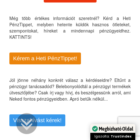
Még több értékes információt szeretnél? Kérd a Heti
PénzTippet, melyben hetente küldök hasznos ötleteket,
szempontokat, híreket a mindennapi pénzügyeidhez.
KATTINTS!
Kérem a Heti PénzTippet!
Jól jönne néhány konkrét válasz a kérdéseidre? Eltűnt a
pénzügyi tanácsadód? Belebonyolódtál a pénzügyi termékek
útvesztőjébe? Csak írj vagy hívj, és beszélgessünk arról, ami
Neked fontos pénzügyeidben. Apró betűk nélkül...
Visszahívást kérek!
Megbízható Oldal
Igazolta:
Trustindex