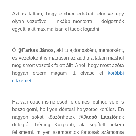
Azt is láttam, hogy emberi értékeit tekintve egy
olyan vezetővel - inkább mentorral - dolgoznék
együtt, akit maximálisan el tudok fogadni.
Ő @
Farkas János
, aki tulajdonosként, mentorként,
és vezetőként is magasan az addig általam máshol
megismert vezetők felett állt. Arról, hogy most azóta
hogyan érzem magam itt, olvasd el
korábbi
cikkemet
.
Ha van coach ismerősöd, érdemes leülnöd vele is
beszélgetni, ha ilyen döntési helyzetbe kerülsz. Én
nagyon sokat köszönhetek @
Jacsó László
nak
(Integrál Tréning Központ), aki segített nekem
felismerni, milyen szempontok fontosak számomra