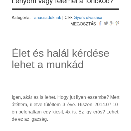
Lenyom vagy felemel a főnököd?
Kategória:
Tanácsadóknak
| Cikk
Gyors olvasása
MEGOSZTÁS
Élet és halál kérdése
lehet a munkád
Igen, akár az is lehet. Hogy jut ilyen eszembe? Mert
átéltem, illetve túléltem
3 éve. Hiszen 2014.07.10-
én belehaltam egy kicsit, 4x is. Ez így erős? Lehet,
de ez az igazság.