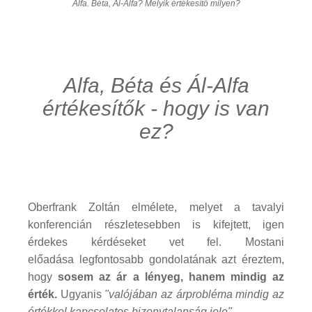
Alfa. Béta, Ál-Alfa? Melyik értékesítő milyen?
Alfa, Béta és Ál-Alfa
értékesítők - hogy is van
ez?
Oberfrank Zoltán elmélete, melyet a tavalyi
konferencián részletesebben is kifejtett, igen
érdekes kérdéseket vet fel. Mostani
előadása legfontosabb gondolatának azt éreztem,
hogy
sosem az ár a lényeg, hanem mindig az
érték.
Ugyanis
"valójában az árprobléma mindig az
értékkel kapcsolatos bizonytalanság jele"
.