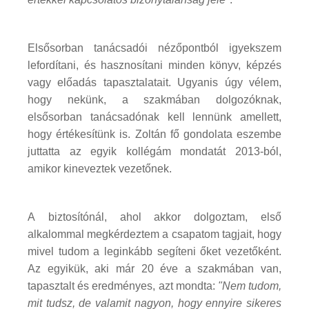
Elsősorban tanácsadói nézőpontból igyekszem
lefordítani, és hasznosítani minden könyv, képzés
vagy előadás tapasztalatait. Ugyanis úgy vélem,
hogy nekünk, a szakmában dolgozóknak,
elsősorban tanácsadónak kell lennünk amellett,
hogy értékesítünk is. Zoltán fő gondolata eszembe
juttatta az egyik kollégám mondatát 2013-ból,
amikor kineveztek vezetőnek.
A biztosítónál, ahol akkor dolgoztam, első
alkalommal megkérdeztem a csapatom tagjait, hogy
mivel tudom a leginkább segíteni őket vezetőként.
Az egyikük, aki már 20 éve a szakmában van,
tapasztalt és eredményes, azt mondta:
"Nem tudom,
mit tudsz, de valamit nagyon, hogy ennyire sikeres