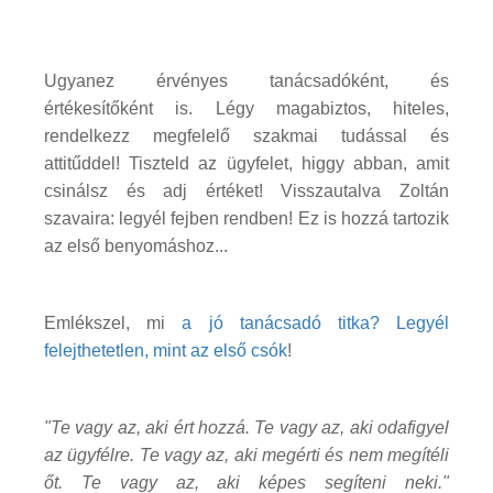
Ugyanez érvényes tanácsadóként, és
értékesítőként is. Légy magabiztos, hiteles,
rendelkezz megfelelő szakmai tudással és
attitűddel! Tiszteld az ügyfelet, higgy abban, amit
csinálsz és adj értéket! Visszautalva Zoltán
szavaira: legyél fejben rendben! Ez is hozzá tartozik
az első benyomáshoz...
Emlékszel, mi
a jó tanácsadó titka? Legyél
felejthetetlen, mint az első csók
!
"Te vagy az, aki ért hozzá. Te vagy az, aki odafigyel
az ügyfélre. Te vagy az, aki megérti és nem megítéli
őt. Te vagy az, aki képes segíteni neki."