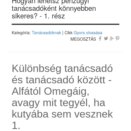
Hogyan lehetsz pénzügyi
tanácsadóként könnyebben
sikeres? - 1. rész
Kategória:
Tanácsadóknak
| Cikk
Gyors olvasása
MEGOSZTÁS
Különbség tanácsadó
és tanácsadó között -
Alfától Omegáig,
avagy mit tegyél, ha
kutyába sem vesznek
1.