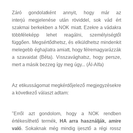
Záró gondolatként annyit, hogy már az
interjú megjelenése után röviddel, sok vád ért
szakmai berkekben a NOK miatt. Ezekre a vádakra
többféleképp lehet reagálni, személyiségtől
függően. Megsértődhetsz, és elküldhetsz mindenkit
melegebb éghajlatra amiatt, hogy félremagyarázzák
a szavaidat (Béta). Visszavághatsz, hogy persze,
mert a másik bezzeg így meg úgy... (Ál-Alfa)
Az etikusságomat megkérdőjelező megjegyzésekre
a következő választ adtam:
"Erről azt gondolom, hogy a NOK rendben
értékesíthető termék,
HA arra használják, amire
való
. Sokaknak még mindig ijesztő a régi rossz