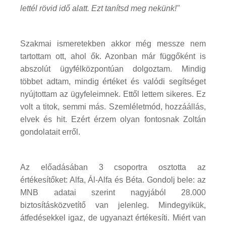
lettél rövid idő alatt. Ezt tanítsd meg nekünk!"
Szakmai ismeretekben akkor még messze nem
tartottam ott, ahol ők. Azonban már függőként is
abszolút ügyfélközpontúan dolgoztam. Mindig
többet adtam, mindig értéket és valódi segítséget
nyújtottam az ügyfeleimnek. Ettől lettem sikeres. Ez
volt a titok, semmi más. Szemléletmód, hozzáállás,
elvek és hit. Ezért érzem olyan fontosnak Zoltán
gondolatait erről.
Az előadásában 3 csoportra osztotta az
értékesítőket: Alfa, Ál-Alfa és Béta. Gondolj bele: az
MNB adatai szerint nagyjából 28.000
biztosításközvetítő van jelenleg. Mindegyikük,
átfedésekkel igaz, de ugyanazt értékesíti. Miért van