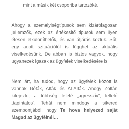
mint a másik két csoportba tartozóké.
Ahogy a személyiségtípusok sem kizárólagosan
jellemzők, ezek az értékesítő típusok sem ilyen
élesen elkülöníthetők, és van átjárás köztük. Sőt,
egy adott szituációtól is függhet az aktuális
viselkedésünk. De abban is biztos vagyok, hogy
ugyanezek igazak az ügyfelek viselkedésére is.
Nem árt, ha tudod, hogy az ügyfelek között is
vannak Béták, Alfák és Ál-Alfák. Ahogy Zoltán
kifejezte, a többség lefelé „agresszív”, felfelé
„tapintatos”. Tehát nem mindegy a sikered
szempontjából, hogy
Te hova helyezed saját
Magad az ügyfélnél…