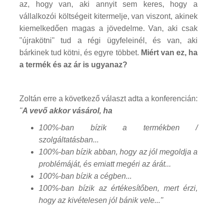
az, hogy van, aki annyit sem keres, hogy a
vállalkozói költségeit kitermelje, van viszont, akinek
kiemelkedően magas a jövedelme. Van, aki csak
"újrakötni" tud a régi ügyfeleinél, és van, aki
bárkinek tud kötni, és egyre többet.
Miért van ez, ha
a termék és az ár is ugyanaz?
Zoltán erre a következő választ adta a konferencián:
"
A vevő akkor vásárol, ha
100%-ban bízik a termékben /
szolgáltatásban...
100%-ban bízik abban, hogy az jól megoldja a
problémáját, és emiatt megéri az árát...
100%-ban bízik a cégben...
100%-ban bízik az értékesítőben, mert érzi,
hogy az kivételesen jól bánik vele..."