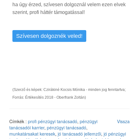
ha úgy érzed, szívesen dolgoznál velem ezen elvek
szerint, profi háttér támogatással!
Szívesen dolgoznék veled!
(Szerző és képek: Czirákiné Kocsis Mónika - minden jog fenntartva;
Forrás: Értékesítés 2018 - Oberfrank Zoltán)
Címkék :
profi pénzügyi tanácsadó
,
pénzügyi
Vissza
tanácsadói karrier
,
pénzügyi tanácsadó
,
munkatársakat keresek
,
jó tanácsadó jellemzői
,
jó pénzügyi