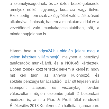
a személyiségednek, és az üzleti beszélgetésnek,
amelyek nélkül ugyanúgy kudarcra vagy ítélve.
Ezek pedig nem csak az ügyféllel való találkozásod
alkalmával fontosak, hanem a munkatársaiddal és a
vezetőiddel való munkakapcsolataidban, sőt, a
mindennapjaidban is.
Három hete a
bdpst24.hu oldalán jelent meg a
velem készített villáminterjú
, melyben a pénzügyi
tanácsadók munkájáról, és a NOK-ról kérdeztek.
Ebben többek közt feltették nekem a kérdést, hogy
mit kell tudni az annyira különböző, és
sokféle pénzügyi tanácsadóról. Bár ott teljesen más
szempont alapján, és viszonylag röviden
válaszoltam, rögtön eszembe jutott 2 besorolási
módszer is, amit a Piac & Profit által rendezett
Értékesítés 2018 Konferencián hallottam januárban.