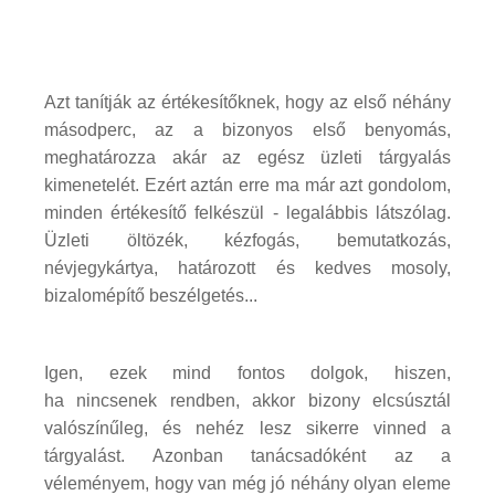
Azt tanítják az értékesítőknek, hogy az első néhány
másodperc, az a bizonyos első benyomás,
meghatározza akár az egész üzleti tárgyalás
kimenetelét. Ezért aztán erre ma már azt gondolom,
minden értékesítő felkészül - legalábbis látszólag.
Üzleti öltözék, kézfogás, bemutatkozás,
névjegykártya, határozott és kedves mosoly,
bizalomépítő beszélgetés...
Igen, ezek mind fontos dolgok, hiszen,
ha nincsenek rendben, akkor bizony elcsúsztál
valószínűleg, és nehéz lesz sikerre vinned a
tárgyalást. Azonban tanácsadóként az a
véleményem, hogy van még jó néhány olyan eleme