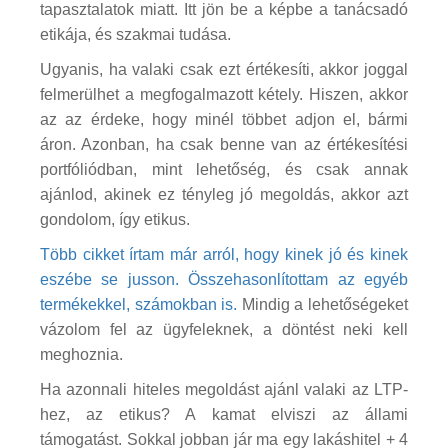
tapasztalatok miatt. Itt jön be a képbe a tanácsadó
etikája, és szakmai tudása.
Ugyanis, ha valaki csak ezt értékesíti, akkor joggal
felmerülhet a megfogalmazott kétely. Hiszen, akkor
az az érdeke, hogy minél többet adjon el, bármi
áron. Azonban, ha csak benne van az értékesítési
portfóliódban, mint lehetőség, és csak annak
ajánlod, akinek ez tényleg jó megoldás, akkor azt
gondolom, így etikus.
Több cikket írtam már arról, hogy kinek jó és kinek
eszébe se jusson. Összehasonlítottam az egyéb
termékekkel, számokban is.
Mindig a lehetőségeket
vázolom fel az ügyfeleknek, a döntést neki kell
meghoznia.
Ha azonnali hiteles megoldást ajánl valaki az LTP-
hez, az etikus? A kamat elviszi az állami
támogatást. Sokkal jobban jár ma egy lakáshitel + 4