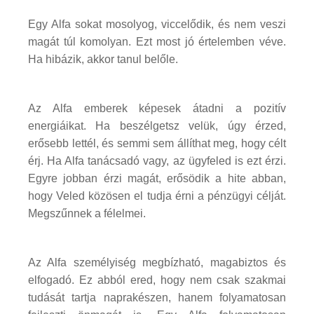
Egy Alfa sokat mosolyog, viccelődik, és nem veszi
magát túl komolyan. Ezt most jó értelemben véve.
Ha hibázik, akkor tanul belőle.
Az Alfa emberek képesek átadni a pozitív
energiáikat. Ha beszélgetsz velük, úgy érzed,
erősebb lettél, és semmi sem állíthat meg, hogy célt
érj. Ha Alfa tanácsadó vagy, az ügyfeled is ezt érzi.
Egyre jobban érzi magát, erősödik a hite abban,
hogy Veled közösen el tudja érni a pénzügyi célját.
Megszűnnek a félelmei.
Az Alfa személyiség megbízható, magabiztos és
elfogadó. Ez abból ered, hogy nem csak szakmai
tudását tartja naprakészen, hanem folyamatosan