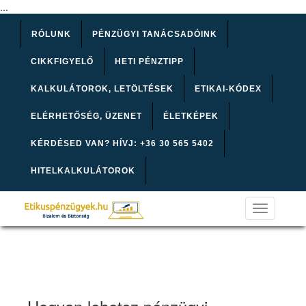
...
RÓLUNK
PÉNZÜGYI TANÁCSADÓINK
CIKKFIGYELŐ
HETI PÉNZTIPP
KALKULÁTOROK, LETÖLTÉSEK
ETIKAI-KÓDEX
ELÉRHETŐSÉG, ÜZENET
ÉLETKÉPEK
KÉRDÉSED VAN? HÍVJ: +36 30 565 5402
HITELKALKULÁTOROK
Toggle
navigation