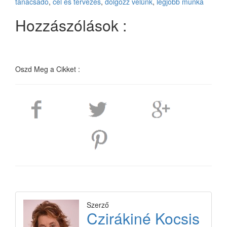
tanácsadó
,
cél és tervezés
,
dolgozz velünk
,
legjobb munka
Hozzászólások :
Oszd Meg a Cikket :
Szerző
Czirákiné Kocsis