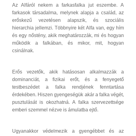
Az Alfáról nekem a farkasfalka jut eszembe. A
farkasok társadalma, melynek alapja a család, az
erőskezű vezetésen alapszik, és szociális
hierarchia jellemzi. Többnyire két Alfa van, egy hím
és egy nőstény, akik meghatározzák, mi és hogyan
működik a falkában, és mikor, mit, hogyan
csinálnak.
Erős vezetők, akik hatásosan alkalmazzák a
dominanciát, a fizikai erőt, és a fenyegető
testbeszédet a falka rendjének fenntartása
érdekében. Hiszen gyengeségük akár a falka végét,
pusztulását is okozhatná. A falka szervezettsége
emberi szemmel nézve is ámulatba ejtő.
Ugyanakkor védelmezik a gyengébbet és az