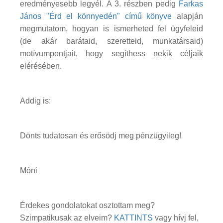
eredményesebb legyél. A 3. részben pedig
Farkas
János "Érd el könnyedén" című könyve
alapján
megmutatom, hogyan is ismerheted fel ügyfeleid
(de akár barátaid, szeretteid, munkatársaid)
motívumpontjait, hogy segíthess nekik céljaik
elérésében.
Addig is:
Dönts tudatosan és erősödj meg pénzügyileg!
Móni
Érdekes gondolatokat osztottam meg?
Szimpatikusak az elveim?
KATTINTS
vagy hívj fel,