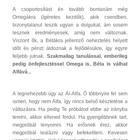
A csoportosítást én tovább bontanám még
Omegákra (ígéretes kezdők), akik csendben,
bizonytalanul teszik ugyan a dolgukat, ám sosem
lesznek eredményesek, amíg nem változnak.
Viszont ők, a Bétákra jellemző neheztelés helyett
időt és pénzt áldoznak a fejlődésükre, így egyre
feljebb jutnak.
Szakmailag tanulással, emberileg
pedig önfejlesztéssel Omega is, Béta is válhat
Alfává...
A legnehezebb ügy az Ál-Alfa. Ő többnyire fel sem
ismeri, hogy nem Alfa, így nincs belső késztetése a
változásra. Ha pedig Te próbálod ebbe az irányba
terelni, akkor ellened fordul. Ha gyengébbnek tart,
megpróbál lenyomni. Ha erősnek érez, akkor
megpróbál lealázni vagy befeketíteni. Kevesen