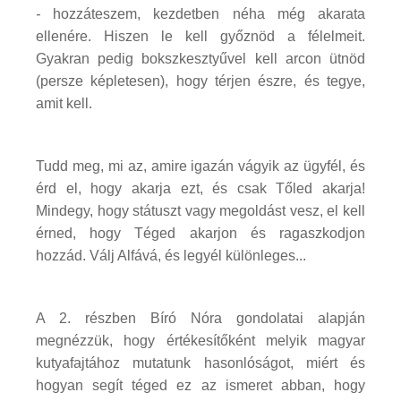
-
hozzáteszem, kezdetben néha még akarata
ellenére. Hiszen le kell győznöd a félelmeit.
Gyakran pedig bokszkesztyűvel kell arcon ütnöd
(persze képletesen), hogy térjen észre, és tegye,
amit kell.
Tudd meg, mi az, amire igazán vágyik az ügyfél, és
érd el, hogy akarja ezt, és csak Tőled akarja!
Mindegy, hogy státuszt vagy megoldást vesz, el kell
érned, hogy Téged akarjon és ragaszkodjon
hozzád. Válj Alfává, és legyél különleges...
A 2. részben Bíró Nóra gondolatai alapján
megnézzük, hogy értékesítőként melyik magyar
kutyafajtához mutatunk hasonlóságot, miért és
hogyan segít téged ez az ismeret abban, hogy