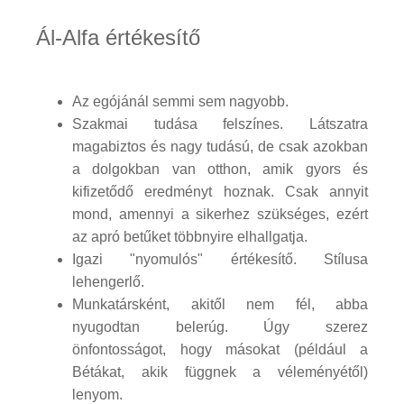
Ál-Alfa értékesítő
Az egójánál semmi sem nagyobb.
Szakmai tudása felszínes. Látszatra
magabiztos és nagy tudású, de csak azokban
a dolgokban van otthon, amik gyors és
kifizetődő eredményt hoznak. Csak annyit
mond, amennyi a sikerhez szükséges, ezért
az apró betűket többnyire elhallgatja.
Igazi "nyomulós" értékesítő. Stílusa
lehengerlő.
Munkatársként, akitől nem fél, abba
nyugodtan belerúg. Úgy szerez
önfontosságot, hogy másokat (például a
Bétákat, akik függnek a véleményétől)
lenyom.