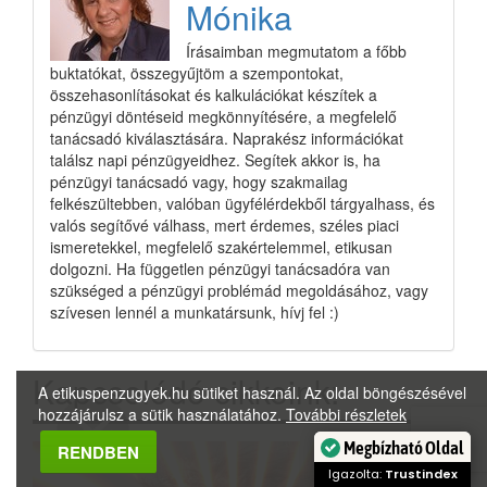
Mónika
Írásaimban megmutatom a főbb
buktatókat, összegyűjtöm a szempontokat,
összehasonlításokat és kalkulációkat készítek a
pénzügyi döntéseid megkönnyítésére, a megfelelő
tanácsadó kiválasztására. Naprakész információkat
találsz napi pénzügyeidhez. Segítek akkor is, ha
pénzügyi tanácsadó vagy, hogy szakmailag
felkészültebben, valóban ügyfélérdekből tárgyalhass, és
valós segítővé válhass, mert érdemes, széles piaci
ismeretekkel, megfelelő szakértelemmel, etikusan
dolgozni. Ha független pénzügyi tanácsadóra van
szükséged a pénzügyi problémád megoldásához, vagy
szívesen lennél a munkatársunk, hívj fel :)
Kapcsolódó cikkeink:
A etikuspenzugyek.hu sütiket használ. Az oldal böngészésével
hozzájárulsz a sütik használatához.
További részletek
Megbízható Oldal
RENDBEN
Igazolta:
Trustindex