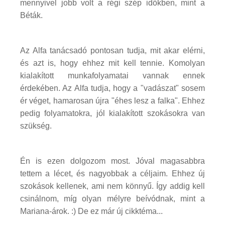
mennyivel jobb volt a régi szép időkben, mint a
Béták.
Az Alfa tanácsadó pontosan tudja, mit akar elérni,
és azt is, hogy ehhez mit kell tennie. Komolyan
kialakított munkafolyamatai vannak ennek
érdekében. Az Alfa tudja, hogy a "vadászat" sosem
ér véget, hamarosan újra "éhes lesz a falka". Ehhez
pedig folyamatokra, jól kialakított szokásokra van
szükség.
Én is ezen dolgozom most. Jóval magasabbra
tettem a lécet, és nagyobbak a céljaim. Ehhez új
szokások kellenek, ami nem könnyű. Így addig kell
csinálnom, míg olyan mélyre beívódnak, mint a
Mariana-árok. :) De ez már új cikktéma...