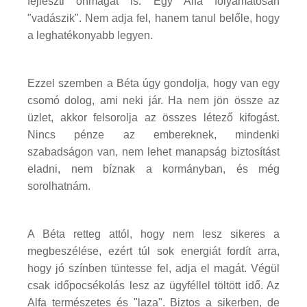
fejleszti önmagát is. Egy Alfa folyamatosan
"vadászik". Nem adja fel, hanem tanul belőle, hogy
a leghatékonyabb legyen.
Ezzel szemben a Béta úgy gondolja, hogy van egy
csomó dolog, ami neki jár. Ha nem jön össze az
üzlet, akkor felsorolja az összes létező kifogást.
Nincs pénze az embereknek, mindenki
szabadságon van, nem lehet manapság biztosítást
eladni, nem bíznak a kormányban, és még
sorolhatnám.
A Béta retteg attól, hogy nem lesz sikeres a
megbeszélése, ezért túl sok energiát fordít arra,
hogy jó színben tüntesse fel, adja el magát. Végül
csak időpocsékolás lesz az ügyféllel töltött idő. Az
Alfa természetes és "laza". Biztos a sikerben, de