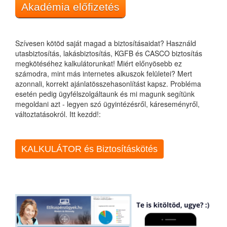
Akadémia előfizetés
Szívesen kötöd saját magad a biztosításaidat? Használd
utasbiztosítás, lakásbiztosítás, KGFB és CASCO biztosítás
megkötéséhez kalkulátorunkat! Miért előnyösebb ez
számodra, mint más internetes alkuszok felületei? Mert
azonnali, korrekt ajánlatösszehasonlítást kapsz. Probléma
esetén pedig ügyfélszolgáltaunk és mi magunk segítünk
megoldani azt - legyen szó ügyintézésről, káreseményről,
változtatásokról. Itt kezdd!:
KALKULÁTOR és Biztosításkötés