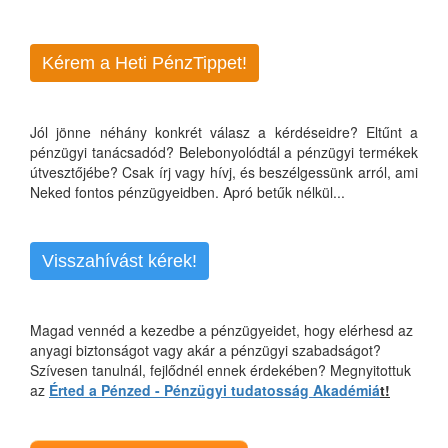
Kérem a Heti PénzTippet!
Jól jönne néhány konkrét válasz a kérdéseidre? Eltűnt a
pénzügyi tanácsadód? Belebonyolódtál a pénzügyi termékek
útvesztőjébe? Csak írj vagy hívj, és beszélgessünk arról, ami
Neked fontos pénzügyeidben. Apró betűk nélkül...
Visszahívást kérek!
Magad vennéd a kezedbe a pénzügyeidet, hogy elérhesd az
anyagi biztonságot vagy akár a pénzügyi szabadságot?
Szívesen tanulnál, fejlődnél ennek érdekében? Megnyitottuk
az
Érted a Pénzed - Pénzügyi tudatosság Akadémiá
t!