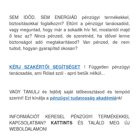
SEM IDŐD, SEM ENERGIÁD pénzügyi termékekkel,
biztosításokkal foglalkozni? Eltűnt a pénzügyi tanácsadód,
vagy meguntad, hogy már a sokadik hív fel, mostantól majd
ő lesz az? Nincs pénzed, de szeretnéd, ha idővel lenne
biztonságot adó megtakarításod? Van pénzed, de nem
tudod, hogyan gyarapítsd okosan?
KÉRJ SZAKÉRTŐI SEGÍTSÉGET
! Független pénzügyi
tanácsadás, ami Rólad szól - apró betűk nélkül...
VAGY TANULJ és fejlődj saját időbeosztásod és tempód
szerint! Ezt kínálja a
pénzügyi tudatosság akadémiá
nk!
INFORMÁCIÓT KERESEL PÉNZÜGYI TERMÉKEKKEL
KAPCSOLATBAN?
KATTINTS
ÉS TALÁLD MEG ÚJ
WEBOLDALAMON!