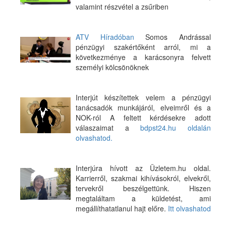
valamint részvétel a zsűriben
ATV Híradóban
Somos Andrással
pénzügyi szakértőként arról, mi a
következménye a karácsonyra felvett
személyi kölcsönöknek
Interjút készítettek velem a pénzügyi
tanácsadók munkájáról, elveimről és a
NOK-ról A feltett kérdésekre adott
válaszaimat a
bdpst24.hu oldalán
olvashatod.
Interjúra hívott az Üzletem.hu oldal.
Karrierről, szakmai kihívásokról, elvekről,
tervekről beszélgettünk. Hiszen
megtaláltam a küldetést, ami
megállíthatatlanul hajt előre.
Itt olvashatod