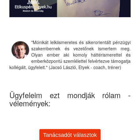
"Mónikát lelkiismeretes és sikerorientált pénzügyi
szakembernek és vezetőnek ismertem meg.
Olyan ember aki komoly háttérismerettel és
emberközpontú szemlélettel felvértezve támogatja
kollégáit, ügyfeleit." (Jacsó László, Etyek - coach, tréner)
Ügyfeleim ezt mondják rólam -
vélemények:
Tanácsadót választok