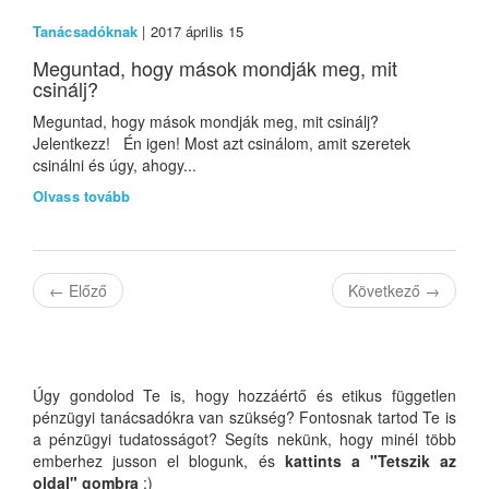
Tanácsadóknak
| 2017 április 15
Meguntad, hogy mások mondják meg, mit
csinálj?
Meguntad, hogy mások mondják meg, mit csinálj?
Jelentkezz! Én igen! Most azt csinálom, amit szeretek
csinálni és úgy, ahogy...
Olvass tovább
←
Előző
Következő
→
Úgy gondolod Te is, hogy hozzáértő és etikus független
pénzügyi tanácsadókra van szükség? Fontosnak tartod Te is
a pénzügyi tudatosságot? Segíts nekünk, hogy minél több
emberhez jusson el blogunk, és
kattints a "Tetszik az
oldal" gombra
:)