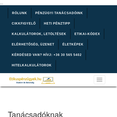
...
RÓLUNK
PÉNZÜGYI TANÁCSADÓINK
CIKKFIGYELŐ
HETI PÉNZTIPP
KALKULÁTOROK, LETÖLTÉSEK
ETIKAI-KÓDEX
ELÉRHETŐSÉG, ÜZENET
ÉLETKÉPEK
KÉRDÉSED VAN? HÍVJ: +36 30 565 5402
HITELKALKULÁTOROK
Toggle
navigation
Tanácsadóknak