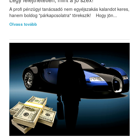
A profi pénzügyi tanácsadó nem egyéjszakás kalandot keres,
hanem boldog "párkapcsolatra" törekszik! Hogy jön...
Olvass tovább