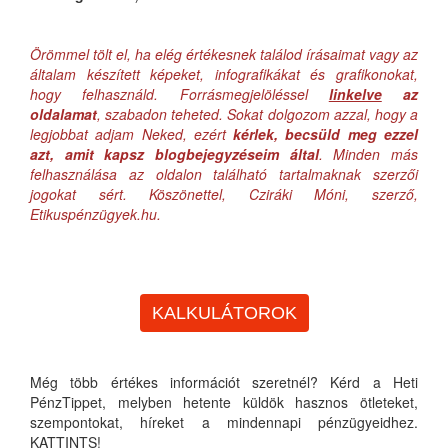
Örömmel tölt el, ha elég értékesnek találod írásaimat vagy az
általam készített képeket, infografikákat és grafikonokat,
hogy felhasználd. Forrásmegjelöléssel
linkelve
az
oldalamat
, szabadon teheted. Sokat dolgozom azzal, hogy a
legjobbat adjam Neked, ezért
kérlek, becsüld meg ezzel
azt, amit kapsz blogbejegyzéseim által
. Minden más
felhasználása az oldalon található tartalmaknak szerzői
jogokat sért. Köszönettel, Cziráki Móni, szerző,
Etikuspénzügyek.hu.
KALKULÁTOROK
Még több értékes információt szeretnél? Kérd a Heti
PénzTippet, melyben hetente küldök hasznos ötleteket,
szempontokat, híreket a mindennapi pénzügyeidhez.
KATTINTS!