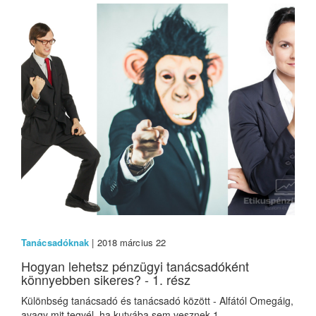
Tanácsadóknak
| 2018 március 22
Hogyan lehetsz pénzügyi tanácsadóként
könnyebben sikeres? - 1. rész
Különbség tanácsadó és tanácsadó között - Alfától Omegáig,
avagy mit tegyél, ha kutyába sem vesznek 1. ...