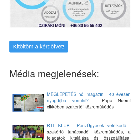
Kitöltöm a kérdőívet!
Média megjelenések:
MEGLEPETÉS női magazin - 40 évesen
nyugdíjba vonulni?
- Papp Noémi
cikkében szakértői közreműködés
RTL KLUB - PénzÜgyesek vetélkedő
-
szakértő tanácsadói közreműködés, a
feladatok kitalálása és összeállítása,