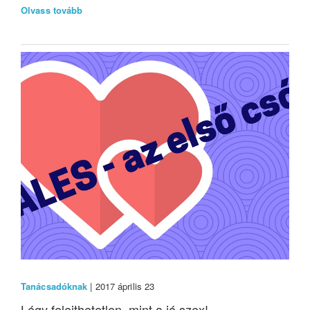
Olvass tovább
Tanácsadóknak
| 2017 április 23
Légy felejthetetlen, mint a jó szex!