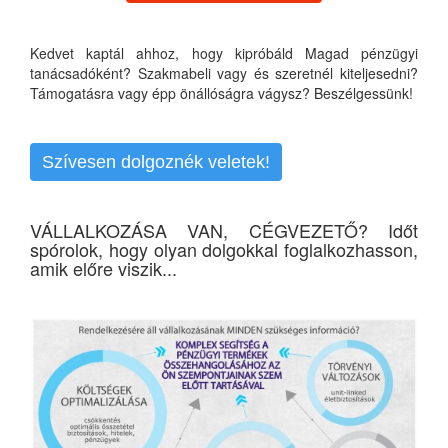
Kedvet kaptál ahhoz, hogy kipróbáld Magad pénzügyi
tanácsadóként? Szakmabeli vagy és szeretnél kiteljesedni?
Támogatásra vagy épp önállóságra vágysz? Beszélgessünk!
Szívesen dolgoznék veletek!
VÁLLALKOZÁSA VAN, CÉGVEZETŐ? Időt
spórolok, hogy olyan dolgokkal foglalkozhasson,
amik előre viszik...