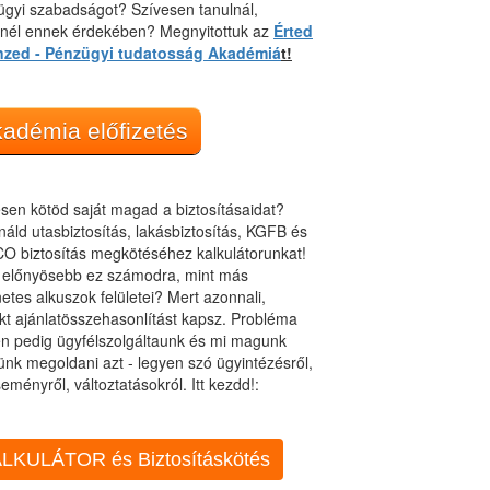
gyi szabadságot? Szívesen tanulnál,
dnél ennek érdekében? Megnyitottuk az
Érted
nzed - Pénzügyi tudatosság Akadémiá
t!
adémia előfizetés
sen kötöd saját magad a biztosításaidat?
áld utasbiztosítás, lakásbiztosítás, KGFB és
O biztosítás megkötéséhez kalkulátorunkat!
t előnyösebb ez számodra, mint más
netes alkuszok felületei? Mert azonnali,
kt ajánlatösszehasonlítást kapsz. Probléma
n pedig ügyfélszolgáltaunk és mi magunk
ünk megoldani azt - legyen szó ügyintézésről,
eményről, változtatásokról. Itt kezdd!:
LKULÁTOR és Biztosításkötés