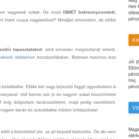
Még 
Heti
ötle
ősen vegyesek voltak. De most
ISMÉT bebizonyosodott,
pénz
ért írtam csupa nagybetűvel? Mindjárt elmondom, de előbb
Ké
zitív tapasztalatod
, amit szívesen megosztanál velünk,
cebook oldalamon
hozzászólásban. Biztosan hasznos lesz
Jól 
Eltű
pénz
hívj
pénzü
kötelékébe. Előtte két nagy biztosító függő ügynökeként is
rányával. Volt benne sok jó és nagyon sokat köszönhetek
 4 évig dolgoztam tanácsadóként, majd pedig vezetőként.
Vi
a magam kárán és autodidakta módon önképzéssel.
Maga
ől a biztosítótól jön, az jól képzett biztosítós. De aki nem
elérh