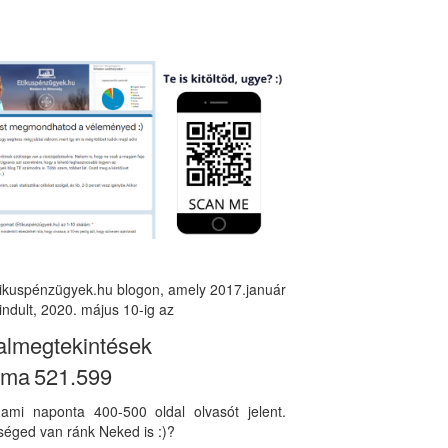
tikuspénzügyek.hu blogon, amely 2017.január
indult, 2020. május 10-ig az
almegtekintések
áma
521.599
, ami naponta 400-500 oldal olvasót jelent.
éged van ránk Neked is :)?