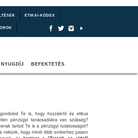
LTÉSEK
ETIKAI-KÓDEX
TOROK
NYUGDÍJ
BEFEKTETÉS
gondolod Te is, hogy hozzáértő és etikus
etlen pénzügyi tanácsadókra van szükség?
osnak tartod Te is a pénzügyi tudatosságot?
ts nekünk, hogy minél több emberhez jusson