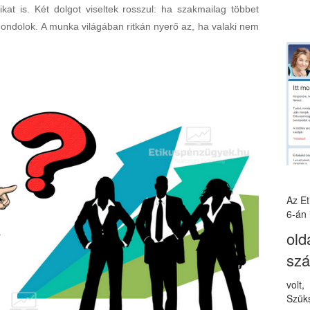
kat is. Két dolgot viseltek rosszul: ha szakmailag többet
ndolok. A munka világában ritkán nyerő az, ha valaki nem
Az E
6-án 
old
sz
volt
Szüks