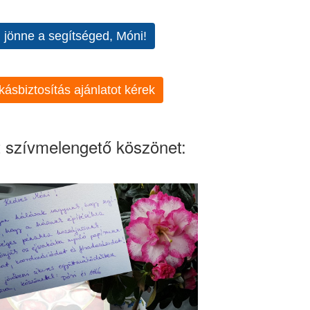
l jönne a segítséged, Móni!
kásbiztosítás ajánlatot kérek
 szívmelengető köszönet: