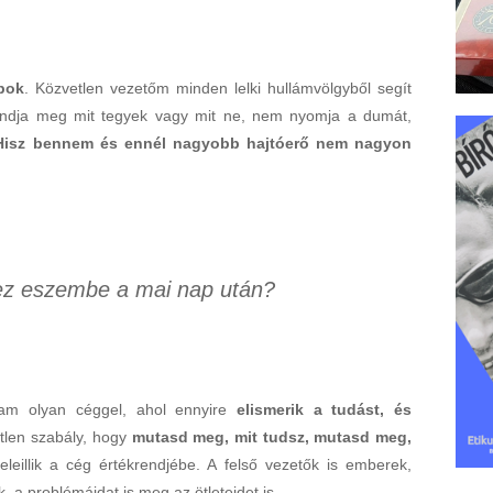
pok
. Közvetlen vezetőm minden lelki hullámvölgyből segít
ndja meg mit tegyek vagy mit ne, nem nyomja a dumát,
Hisz bennem és ennél nagyobb hajtóerő nem nagyon
dez eszembe a mai nap után?
am olyan céggel, ahol ennyire
elismerik a tudást, és
etlen szabály, hogy
mutasd meg, mit tudsz, mutasd meg,
eillik a cég értékrendjébe. A felső vezetők is emberek,
 a problémáidat is meg az ötleteidet is.