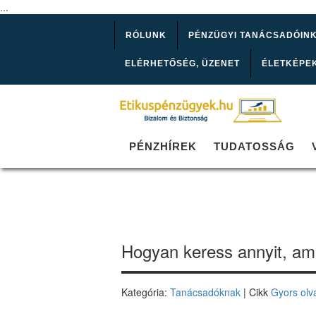
...
RÓLUNK
PÉNZÜGYI TANÁCSADÓIN
ELÉRHETŐSÉG, ÜZENET
ÉLETKÉPE
PÉNZHÍREK
TUDATOSSÁG
Hogyan keress annyit, am
Kategória:
Tanácsadóknak
| Cikk
Gyors olv