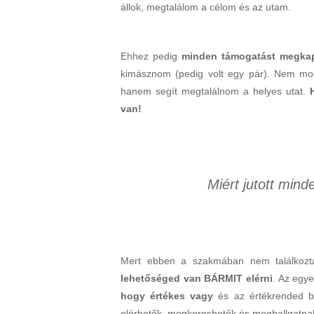
állok, megtalálom a célom és az utam.
Ehhez pedig
minden támogatást megka
kimásznom (pedig volt egy pár). Nem mo
hanem segít megtalálnom a helyes utat.
van!
Miért jutott min
Mert ebben a szakmában nem találkozt
lehetőséged van BÁRMIT elérni
. Az egy
hogy értékes vagy
és az értékrended bel
elérhetők, megkereshetők és meghallgatnak,