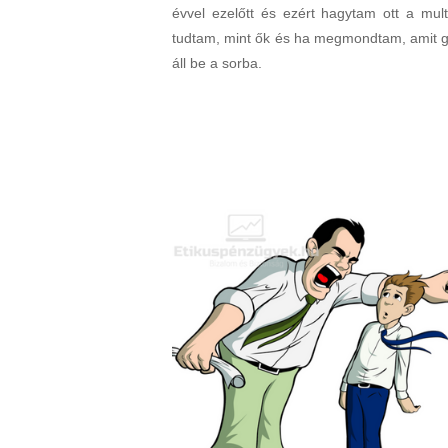
évvel ezelőtt és ezért hagytam ott a multi
tudtam, mint ők és ha megmondtam, amit go
áll be a sorba.