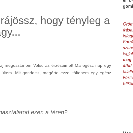
el b
gom
rájössz, hogy tényleg a
Öröm
gy...
írás
infog
Forr
szab
legj
meg 
által
uszáj megosztanom Veled az érzéseimet! Ma egész nap egy
talá
 ültem. Mit gondolsz, megérte ezzel töltenem egy egész
Kös
Etik
pasztalatod ezen a téren?