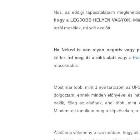
Nos, az eddigi tapasztalataim meglehet
hogy a LEGJOBB HELYEN VAGYOK
! Mi
arról mesélek, mi volt ezelőtt.
Ha Neked is van olyan negatív vagy po
kérlek
írd meg itt a cikk alatt
vagy a
Fa
másoknak is!
Most már több, mint 1 éve tartozom az UFS 
dolgoztam, ennek minden előnyével és hát
nekik, főleg az elsőnek, ahol több, mint
Mindent ott tanultam meg a képzéseken, 
Általános vélemény a szakmában, hogy aki ett