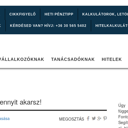
K
CIKKFIGYELŐ
HETI PÉNZTIPP
KALKULÁTOROK, LETÖ
K
KÉRDÉSED VAN? HÍVJ: +36 30 565 5402
HITELKALKULÁ
VÁLLALKOZÓKNAK
TANÁCSADÓKNAK
HITELEK
ennyit akarsz!
Úgy 
függ
Font
asása
MEGOSZTÁS
Segí