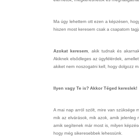
Ma úgy lehettem ott ezen a képzésen, hog
hiszen most keresem csak a csapatom tagja
Azokat keresem
, akik tudnak és akarna
Akiknek elsődleges az ügyfélérdek, amelle
akiket nem noszogatni kell, hogy dolgozz 
Ilyen vagy Te is? Akkor Téged kereslek!
A mai nap arról szólt, mire van szüksége 
mik az elvárások, mik azok, amik jelenle
amik segítenek már most is, milyen képzése
hogy még sikeresebbek lehessünk.