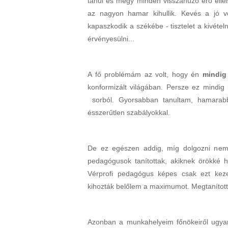
tanul és megy minden visszahúzó erő ellen
az nagyon hamar kihullik. Kevés a jó v
kapaszkodik a székébe - tisztelet a kivéte
érvényesülni...
A fő problémám az volt, hogy én
mindig
konformizált világában. Persze ez mindig i
sorból. Gyorsabban tanultam, hamarab
ésszerűtlen szabályokkal.
De ez egészen addig, míg dolgozni nem k
pedagógusok tanítottak, akiknek örökké h
Vérprofi pedagógus képes csak ezt kezel
kihozták belőlem a maximumot. Megtanított
Azonban a munkahelyeim főnökeiről ugyan