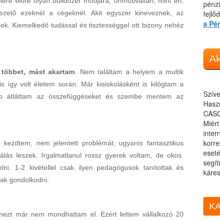
ére előre olyan bulldózer módjára, önmotiváltan, mint én,
pénzü
ezető ezeknél a cégeknél. Akit egyszer kineveznek, az
fejlő
a Pé
lnek. Kiemelkedő tudással és tisztességgel ott bizony nehéz
Ak
 többet, mást akartam
. Nem találtam a helyem a multik
s így volt életem során. Már kisiskolásként is kilógtam a
Szíve
b átláttam az összefüggéseket és szembe mentem az
Haszn
CASC
Miér
inter
korre
ezdtem, nem jelentett problémát, ugyanis fantasztikus
eseté
álás leszek. Irgalmatlanul rossz gyerek voltam, de okos.
segít
ni. 1-2 kivétellel csak ilyen pedagógusok tanítottak és
káres
ak gondolkodni.
KA
ezt már nem mondhattam el. Ezért lettem vállalkozó 20