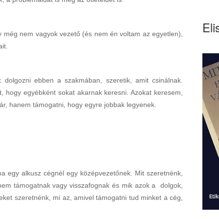
Eli
y még nem vagyok vezető (és nem én voltam az egyetlen),
it.
k dolgozni ebben a szakmában, szeretik, amit csinálnak.
tt, hogy egyébként sokat akarnak keresni. Azokat keresem,
már, hanem támogatni, hogy egyre jobbak legyenek.
ma egy alkusz cégnél egy középvezetőnek. Mit szeretnénk,
g nem támogatnak vagy visszafognak és mik azok a dolgok,
ket szeretnénk, mi az, amivel támogatni tud minket a cég,