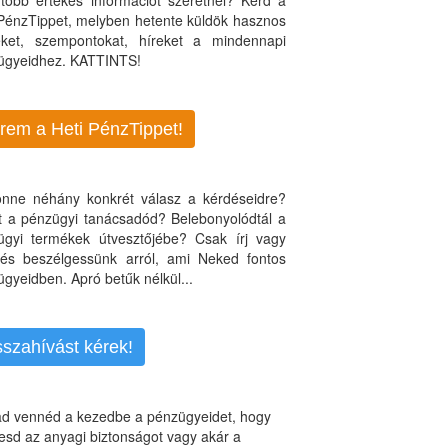
több értékes információt szeretnél? Kérd a
 PénzTippet, melyben hetente küldök hasznos
teket, szempontokat, híreket a mindennapi
ügyeidhez. KATTINTS!
rem a Heti PénzTippet!
jönne néhány konkrét válasz a kérdéseidre?
nt a pénzügyi tanácsadód? Belebonyolódtál a
ügyi termékek útvesztőjébe? Csak írj vagy
, és beszélgessünk arról, ami Neked fontos
gyeidben. Apró betűk nélkül...
sszahívást kérek!
d vennéd a kezedbe a pénzügyeidet, hogy
esd az anyagi biztonságot vagy akár a