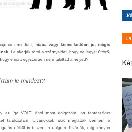
Jó
La
majdnem mindent,
hiába vagy kiemelkedően jó, mégis
denek
. Le akarják törni a szárnyaidat, hogy ne legyél úttörő,
, hogy emiatt egyszerűen nem találtad a helyed?
Két
írtam le mindezt?
y ez így VOLT. Ahol most dolgozom, ott fantasztikus
kkel találkoztam. Olyanokkal, akik meglátták bennem a
ogatás nélkül is teszem a dolgom. Kivárták, míg irányba