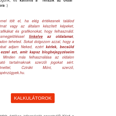
logunk, és
kattints a "Tetszik az oldal"
bra
:)
mel tölt el, ha elég értékesnek találod
aimat vagy az általam készített képeket,
rafikákat és grafikonokat, hogy felhasználd.
ásmegjelöléssel
linkelve
az oldalamat
,
adon teheted. Sokat dolgozom azzal, hogy a
obbat adjam Neked, ezért
kérlek, becsüld
ezzel azt, amit kapsz blogbejegyzéseim
. Minden más felhasználása az oldalon
lható tartalmaknak szerzői jogokat sért.
zönettel, Cziráki Móni, szerző,
uspénzügyek.hu.
KALKULÁTOROK