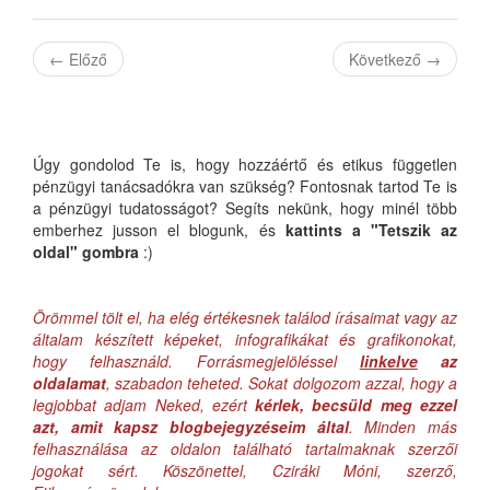
←
Előző
Következő
→
Úgy gondolod Te is, hogy hozzáértő és etikus független
pénzügyi tanácsadókra van szükség? Fontosnak tartod Te is
a pénzügyi tudatosságot? Segíts nekünk, hogy minél több
emberhez jusson el blogunk, és
kattints a "Tetszik az
oldal" gombra
:)
Örömmel tölt el, ha elég értékesnek találod írásaimat vagy az
általam készített képeket, infografikákat és grafikonokat,
hogy felhasználd. Forrásmegjelöléssel
linkelve
az
oldalamat
, szabadon teheted. Sokat dolgozom azzal, hogy a
legjobbat adjam Neked, ezért
kérlek, becsüld meg ezzel
azt, amit kapsz blogbejegyzéseim által
. Minden más
felhasználása az oldalon található tartalmaknak szerzői
jogokat sért. Köszönettel, Cziráki Móni, szerző,