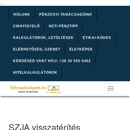
...
RÓLUNK
PÉNZÜGYI TANÁCSADÓINK
CIKKFIGYELŐ
HETI PÉNZTIPP
KALKULÁTOROK, LETÖLTÉSEK
ETIKAI-KÓDEX
ELÉRHETŐSÉG, ÜZENET
ÉLETKÉPEK
KÉRDÉSED VAN? HÍVJ: +36 30 565 5402
HITELKALKULÁTOROK
Toggle
navigation
SZJA visszatérítés