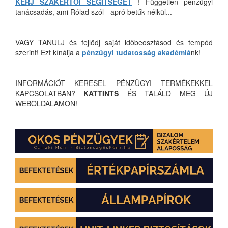
KÉRJ SZAKÉRTŐI SEGÍTSÉGET
! Független pénzügyi
tanácsadás, ami Rólad szól - apró betűk nélkül...
VAGY TANULJ és fejlődj saját időbeosztásod és tempód
szerint! Ezt kínálja a
pénzügyi tudatosság akadémiá
nk!
INFORMÁCIÓT KERESEL PÉNZÜGYI TERMÉKEKKEL
KAPCSOLATBAN?
KATTINTS
ÉS TALÁLD MEG ÚJ
WEBOLDALAMON!