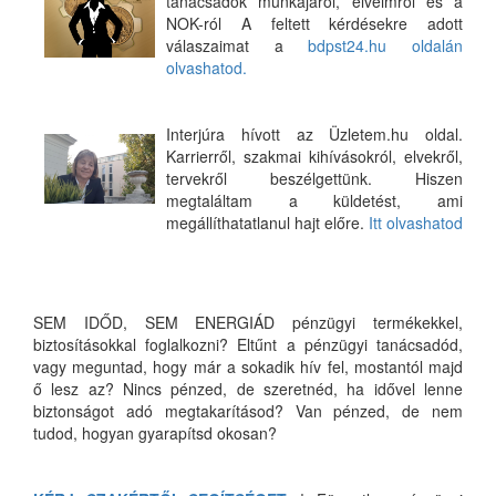
tanácsadók munkájáról, elveimről és a
NOK-ról A feltett kérdésekre adott
válaszaimat a
bdpst24.hu oldalán
olvashatod.
Interjúra hívott az Üzletem.hu oldal.
Karrierről, szakmai kihívásokról, elvekről,
tervekről beszélgettünk. Hiszen
megtaláltam a küldetést, ami
megállíthatatlanul hajt előre.
Itt olvashatod
SEM IDŐD, SEM ENERGIÁD pénzügyi termékekkel,
biztosításokkal foglalkozni? Eltűnt a pénzügyi tanácsadód,
vagy meguntad, hogy már a sokadik hív fel, mostantól majd
ő lesz az? Nincs pénzed, de szeretnéd, ha idővel lenne
biztonságot adó megtakarításod? Van pénzed, de nem
tudod, hogyan gyarapítsd okosan?