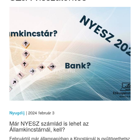
Nyugdíj
| 2024 február 3
Már NYESZ számlád is lehet az
Államkincstárnál, kell?
Februártól már állampapírban a Kincstárnál is gyűjtögethetsz