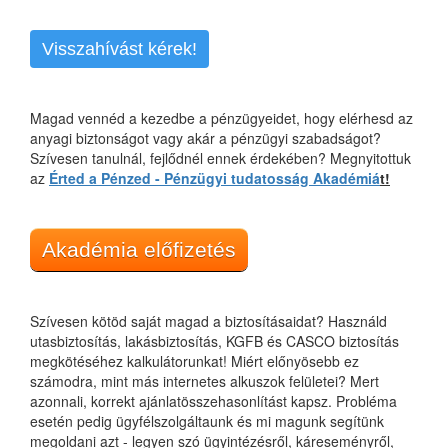
Visszahívást kérek!
Magad vennéd a kezedbe a pénzügyeidet, hogy elérhesd az
anyagi biztonságot vagy akár a pénzügyi szabadságot?
Szívesen tanulnál, fejlődnél ennek érdekében? Megnyitottuk
az
Érted a Pénzed - Pénzügyi tudatosság Akadémiá
t!
Akadémia előfizetés
Szívesen kötöd saját magad a biztosításaidat? Használd
utasbiztosítás, lakásbiztosítás, KGFB és CASCO biztosítás
megkötéséhez kalkulátorunkat! Miért előnyösebb ez
számodra, mint más internetes alkuszok felületei? Mert
azonnali, korrekt ajánlatösszehasonlítást kapsz. Probléma
esetén pedig ügyfélszolgáltaunk és mi magunk segítünk
megoldani azt - legyen szó ügyintézésről, káreseményről,