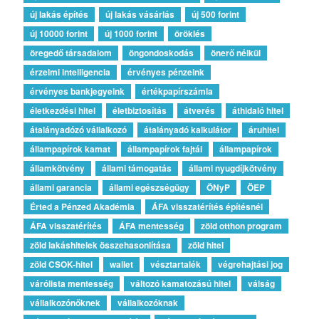
új lakás építés
új lakás vásárlás
új 500 forint
új 10000 forint
új 1000 forint
öröklés
öregedő társadalom
öngondoskodás
önerő nélkül
érzelmi intelligencia
érvényes pénzeink
érvényes bankjegyeink
értékpapírszámla
életkezdési hitel
életbiztosítás
átverés
áthidaló hitel
átalányadózó vállalkozó
átalányadó kalkulátor
áruhitel
állampapírok kamat
állampapírok fajtái
állampapírok
államkötvény
állami támogatás
állami nyugdíjkötvény
állami garancia
állami egészségügy
ÖNyP
ÖEP
Érted a Pénzed Akadémia
ÁFA visszatérítés építésnél
ÁFA visszatérítés
ÁFA mentesség
zöld otthon program
zöld lakáshitelek összehasonlítása
zöld hitel
zöld CSOK-hitel
wallet
vésztartalék
végrehajtási jog
várólista mentesség
változó kamatozású hitel
válság
vállalkozónőknek
vállalkozóknak