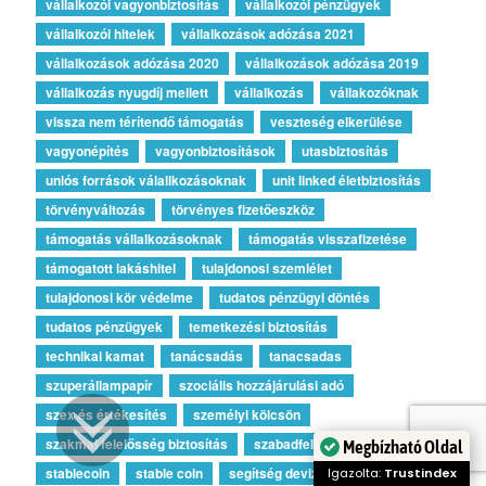
vállalkozói vagyonbiztosítás
vállalkozói pénzügyek
vállalkozói hitelek
vállalkozások adózása 2021
vállalkozások adózása 2020
vállalkozások adózása 2019
vállalkozás nyugdíj mellett
vállalkozás
vállakozóknak
vissza nem térítendő támogatás
veszteség elkerülése
vagyonépítés
vagyonbiztosítások
utasbiztosítás
uniós források válallkozásoknak
unit linked életbiztosítás
törvényváltozás
törvényes fizetőeszköz
támogatás vállalkozásoknak
támogatás visszafizetése
támogatott lakáshitel
tulajdonosi szemlélet
tulajdonosi kör védelme
tudatos pénzügyi döntés
tudatos pénzügyek
temetkezési biztosítás
technikai kamat
tanácsadás
tanacsadas
szuperállampapír
szociális hozzájárulási adó
szex és értékesítés
személyi kölcsön
szakmai felelősség biztosítás
szabadfelhasználású hitel
Megbízható Oldal
stablecoin
stable coin
segítség devizahiteleseknek
Igazolta:
Trustindex