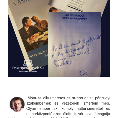
"Mónikát lelkiismeretes és sikerorientált pénzügyi
szakembernek és vezetőnek ismertem meg.
Olyan ember aki komoly háttérismerettel és
emberközpontú szemlélettel felvértezve támogatja