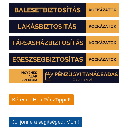
Kérem a Heti PénzTippet!
Jól jönne a segítséged, Móni!