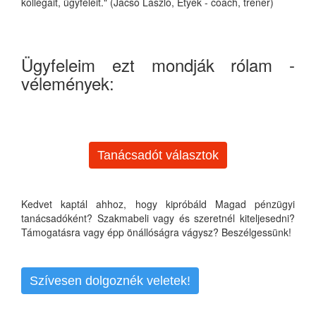
kollégáit, ügyfeleit." (Jacsó László, Etyek - coach, tréner)
Ügyfeleim ezt mondják rólam -
vélemények:
Tanácsadót választok
Kedvet kaptál ahhoz, hogy kipróbáld Magad pénzügyi
tanácsadóként? Szakmabeli vagy és szeretnél kiteljesedni?
Támogatásra vagy épp önállóságra vágysz? Beszélgessünk!
Szívesen dolgoznék veletek!