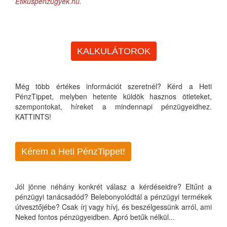
Etikuspénzügyek.hu.
KALKULÁTOROK
Még több értékes információt szeretnél? Kérd a Heti
PénzTippet, melyben hetente küldök hasznos ötleteket,
szempontokat, híreket a mindennapi pénzügyeidhez.
KATTINTS!
Kérem a Heti PénzTippet!
Jól jönne néhány konkrét válasz a kérdéseidre? Eltűnt a
pénzügyi tanácsadód? Belebonyolódtál a pénzügyi termékek
útvesztőjébe? Csak írj vagy hívj, és beszélgessünk arról, ami
Neked fontos pénzügyeidben. Apró betűk nélkül...