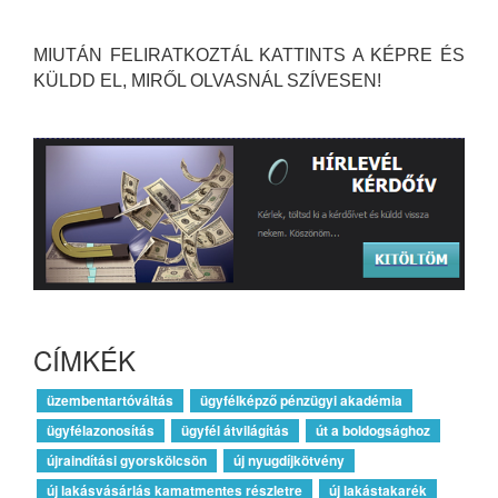
MIUTÁN FELIRATKOZTÁL KATTINTS A KÉPRE ÉS
KÜLDD EL, MIRŐL OLVASNÁL SZÍVESEN!
CÍMKÉK
üzembentartóváltás
ügyfélképző pénzügyi akadémia
ügyfélazonosítás
ügyfél átvilágítás
út a boldogsághoz
újraindítási gyorskölcsön
új nyugdíjkötvény
új lakásvásárlás kamatmentes részletre
új lakástakarék