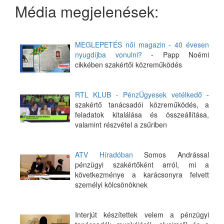
Média megjelenések:
MEGLEPETÉS női magazin - 40 évesen
nyugdíjba vonulni?
- Papp Noémi
cikkében szakértői közreműködés
RTL KLUB - PénzÜgyesek vetélkedő
-
szakértő tanácsadói közreműködés, a
feladatok kitalálása és összeállítása,
valamint részvétel a zsűriben
ATV Híradóban
Somos Andrással
pénzügyi szakértőként arról, mi a
következménye a karácsonyra felvett
személyi kölcsönöknek
Interjút készítettek velem a pénzügyi