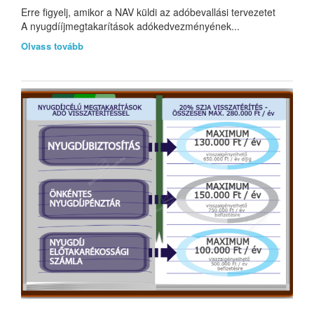
Erre figyelj, amikor a NAV küldi az adóbevallási tervezetet
A nyugdííjmegtakarítások adókedvezményének...
Olvass tovább