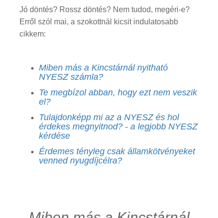
Jó döntés? Rossz döntés? Nem tudod, megéri-e?
Erről szól mai, a szokottnál kicsit indulatosabb
cikkem:
Miben más a Kincstárnál nyitható
NYESZ számla?
Te megbízol abban, hogy ezt nem veszik
el?
Tulajdonképp mi az a NYESZ és hol
érdekes megnyitnod? - a legjobb NYESZ
kérdése
Érdemes tényleg csak államkötvényeket
venned nyugdíjcélra?
Miben más a Kincstárnál