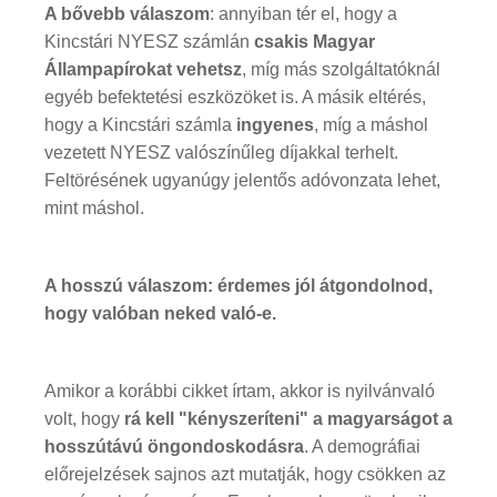
A bővebb válaszom
: annyiban tér el, hogy a
Kincstári NYESZ számlán
csakis Magyar
Állampapírokat vehetsz
, míg más szolgáltatóknál
egyéb befektetési eszközöket is. A másik eltérés,
hogy a Kincstári számla
ingyenes
, míg a máshol
vezetett NYESZ valószínűleg díjakkal terhelt.
Feltörésének ugyanúgy jelentős adóvonzata lehet,
mint máshol.
A hosszú válaszom: érdemes jól átgondolnod,
hogy valóban neked való-e.
Amikor a korábbi cikket írtam, akkor is nyilvánvaló
volt, hogy
rá kell "kényszeríteni" a magyarságot a
hosszútávú öngondoskodásra
. A demográfiai
előrejelzések sajnos azt mutatják, hogy csökken az