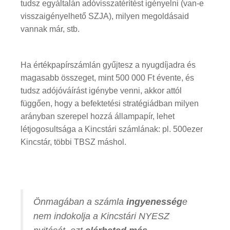
tudsz egyáltalán adóvisszatérítést igényelni (van-e
visszaigényelhető SZJA), milyen megoldásaid
vannak már, stb.
Ha értékpapírszámlán gyűjtesz a nyugdíjadra és
magasabb összeget, mint 500 000 Ft évente, és
tudsz adójóváírást igénybe venni, akkor attól
függően, hogy a befektetési stratégiádban milyen
arányban szerepel hozzá állampapír, lehet
létjogosultsága a Kincstári számlának: pl. 500ezer
Kincstár, többi TBSZ máshol.
Önmagában a számla
ingyenesség
e
nem indokolja a Kincstári NYESZ