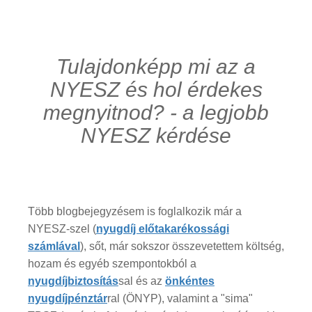
Tulajdonképp mi az a
NYESZ és hol érdekes
megnyitnod? - a legjobb
NYESZ kérdése
Több blogbejegyzésem is foglalkozik már a
NYESZ-szel (
nyugdíj előtakarékossági
számlával
), sőt, már sokszor összevetettem költség,
hozam és egyéb szempontokból a
nyugdíjbiztosítás
sal és az
önkéntes
nyugdíjpénztár
ral (ÖNYP), valamint a "sima"