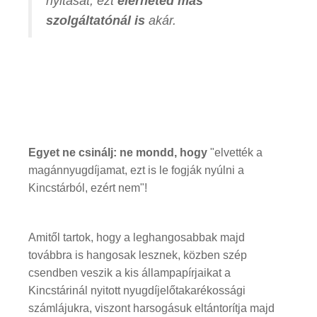
nyitását, ezt
elérheted más
szolgáltatónál is
akár.
Egyet ne csinálj: ne mondd, hogy
"elvették a
magánnyugdíjamat, ezt is le fogják nyúlni a
Kincstárból, ezért nem"!
Amitől tartok, hogy a leghangosabbak majd
továbbra is hangosak lesznek, közben szép
csendben veszik a kis állampapírjaikat a
Kincstárinál nyitott nyugdíjelőtakarékossági
számlájukra, viszont harsogásuk eltántorítja majd