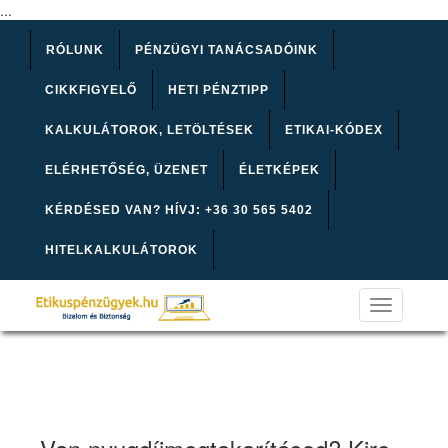
...
RÓLUNK
PÉNZÜGYI TANÁCSADÓINK
CIKKFIGYELŐ
HETI PÉNZTIPP
KALKULÁTOROK, LETÖLTÉSEK
ETIKAI-KÓDEX
ELÉRHETŐSÉG, ÜZENET
ÉLETKÉPEK
KÉRDÉSED VAN? HÍVJ: +36 30 565 5402
HITELKALKULÁTOROK
Toggle
navigation