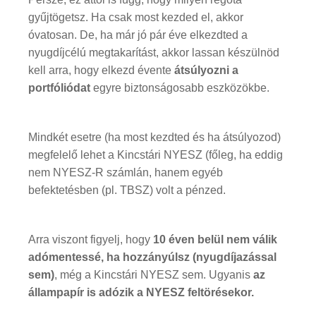
gyűjtögetsz. Ha csak most kezded el, akkor
óvatosan. De, ha már jó pár éve elkezdted a
nyugdíjcélú megtakarítást, akkor lassan készülnöd
kell arra, hogy elkezd évente
átsúlyozni a
portfóliódat
egyre biztonságosabb eszközökbe.
Mindkét esetre (ha most kezdted és ha átsúlyozod)
megfelelő lehet a Kincstári NYESZ (főleg, ha eddig
nem NYESZ-R számlán, hanem egyéb
befektetésben (pl. TBSZ) volt a pénzed.
Arra viszont figyelj, hogy
10 éven belül nem válik
adómentessé, ha hozzányúlsz (nyugdíjazással
sem)
, még a Kincstári NYESZ sem. Ugyanis
az
állampapír is adózik a NYESZ feltörésekor.