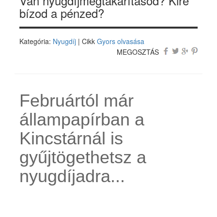
Van nyugdíjmegtakarításod? Kire
bízod a pénzed?
Kategória:
Nyugdíj
| Cikk
Gyors olvasása
MEGOSZTÁS
Februártól már
állampapírban a
Kincstárnál is
gyűjtögethetsz a
nyugdíjadra...