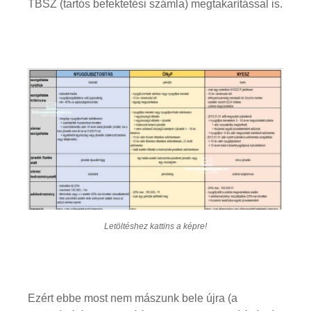
TBSZ (tartós befektetési számla) megtakarítással is.
Letöltéshez kattins a képre!
Ezért ebbe most nem mászunk bele újra (a