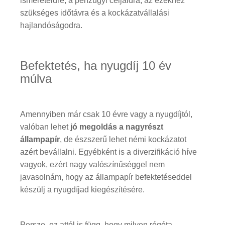
ismereteidre, a pénzügyi céljaidra, az ezekhez
szükséges időtávra és a kockázatvállalási
hajlandóságodra.
Befektetés, ha nyugdíj 10 év
múlva
Amennyiben már csak 10 évre vagy a nyugdíjtól,
valóban lehet
jó megoldás a nagyrészt
állampapír
, de észszerű lehet némi kockázatot
azért bevállalni. Egyébként is a diverzifikáció híve
vagyok, ezért nagy valószínűséggel nem
javasolnám, hogy az állampapír befektetéseddel
készülj a nyugdíjad kiegészítésére.
Persze, ez attól is függ, hogy milyen régóta