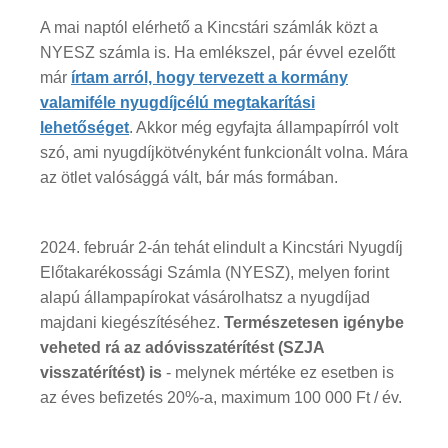
A mai naptól elérhető a Kincstári számlák közt a
NYESZ számla is. Ha emlékszel, pár évvel ezelőtt
már
írtam arról, hogy tervezett a kormány
valamiféle nyugdíjcélú megtakarítási
lehetőséget
. Akkor még egyfajta állampapírról volt
szó, ami nyugdíjkötvényként funkcionált volna. Mára
az ötlet valósággá vált, bár más formában.
2024. február 2-án tehát elindult a Kincstári Nyugdíj
Előtakarékossági Számla (NYESZ), melyen forint
alapú állampapírokat vásárolhatsz a nyugdíjad
majdani kiegészítéséhez.
Természetesen igénybe
veheted rá az adóvisszatérítést (SZJA
visszatérítést) is
- melynek mértéke ez esetben is
az éves befizetés 20%-a, maximum 100 000 Ft / év.