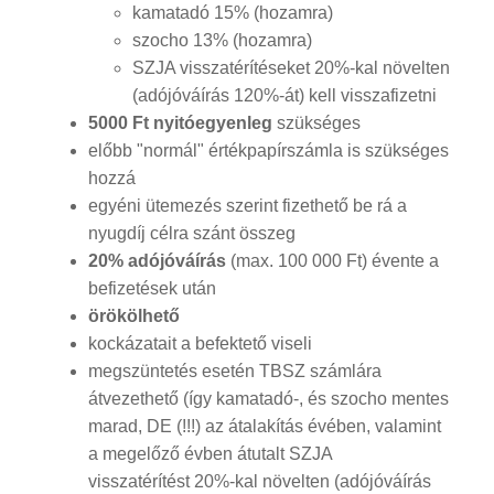
kamatadó 15% (hozamra)
szocho 13% (hozamra)
SZJA visszatérítéseket 20%-kal növelten
(adójóváírás 120%-át) kell visszafizetni
5000 Ft nyitóegyenleg
szükséges
előbb "normál" értékpapírszámla is szükséges
hozzá
egyéni ütemezés szerint fizethető be rá a
nyugdíj célra szánt összeg
20% adójóváírás
(max. 100 000 Ft) évente a
befizetések után
örökölhető
kockázatait a befektető viseli
megszüntetés esetén TBSZ számlára
átvezethető (így kamatadó-, és szocho mentes
marad, DE (!!!) az átalakítás évében, valamint
a megelőző évben átutalt SZJA
visszatérítést 20%-kal növelten (adójóváírás