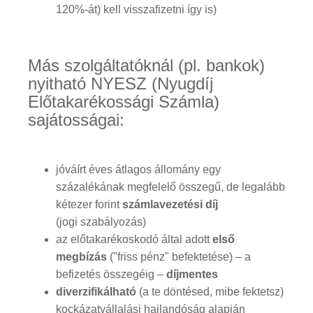
120%-át) kell visszafizetni így is)
Más szolgáltatóknál (pl. bankok)
nyitható NYESZ (Nyugdíj
Előtakarékossági Számla)
sajátosságai:
jóváírt éves átlagos állomány egy
százalékának megfelelő összegű, de legalább
kétezer forint
számlavezetési díj
(jogi szabályozás)
az előtakarékoskodó által adott
első
megbízás
("friss pénz" befektetése) – a
befizetés összegéig –
díjmentes
diverzifikálható
(a te döntésed, mibe fektetsz)
kockázatvállalási hajlandóság alapján