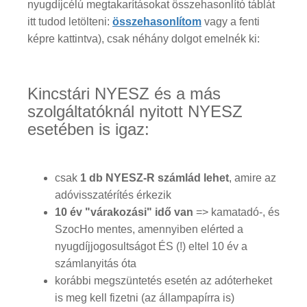
nyugdíjcélú megtakarításokat összehasonlító táblát
itt tudod letölteni:
összehasonlítom
vagy a fenti
képre kattintva), csak néhány dolgot emelnék ki:
Kincstári NYESZ és a más
szolgáltatóknál nyitott NYESZ
esetében is igaz:
csak
1 db NYESZ-R számlád lehet
, amire az
adóvisszatérítés érkezik
10 év "várakozási" idő van
=> kamatadó-, és
SzocHo mentes, amennyiben elérted a
nyugdíjjogosultságot ÉS (!) eltel 10 év a
számlanyitás óta
korábbi megszüntetés esetén az adóterheket
is meg kell fizetni (az állampapírra is)