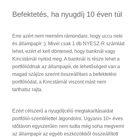
Befektetés, ha nyugdíj 10 éven túl
Erre azért nem merném rámondani, hogy uccu neki
és állampapír :). Mivel csak 1 db NYESZ-R számlád
lehet, ezért el kell döntened, hogy banknál vagy
Kincstárnál nyitod meg. A banknál is része lehet a
portfóliódnak az állampapír, de lehetőséged van a
magad szájíze szerint összeállítani a befektetési
portfóliódat, a Kincstárnál viszont mást nem
tarthatsz rajta.
Ezért célszerű a nyugdíjcélú megtakarításaidat
portfólió-szemlélettel átgondolni. Ugyanis 10+ éves
időtávon egyszerűen nem tudta még soha megverni
az állampapír az egyéb eszközökből összeállított