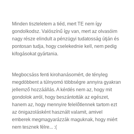
Minden tiszteletem a tiéd, mert TE nem így
gondolkodsz. Valószínű így van, mert az olvasóim
nagy része elindult a pénzügyi tudatosság útján és
pontosan tudja, hogy cselekednie kell, nem pedig
kifogásokat gyártania.
Megbocsáss fenti kirohanásomért, de tényleg
megdöbbent a túlnyomó többségre annyira gyakran
jellemző hozzáállás. A kérdés nem az, hogy mit
gondolok arról, hogy beszántották az egészet,
hanem az, hogy mennyire felelőtlennek tartom ezt
az önigazolásként használt valamit, amivel
emberek megmagyarázzák maguknak, hogy miért
nem tesznek félre... :(