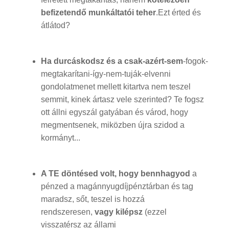
befizetendő munkáltatói teher
.Ezt érted és
átlátod?
Ha durcáskodsz és a csak-azért-sem
-fogok-
megtakarítani-így-nem-tuják-elvenni
gondolatmenet mellett kitartva nem teszel
semmit, kinek ártasz vele szerinted? Te fogsz
ott állni egyszál gatyában és várod, hogy
megmentsenek, miközben újra szidod a
kormányt...
A TE döntésed volt, hogy bennhagyod
a
pénzed a magánnyugdíjpénztárban és tag
maradsz, sőt, teszel is hozzá
rendszeresen,
vagy kilépsz
(ezzel
visszatérsz az állami