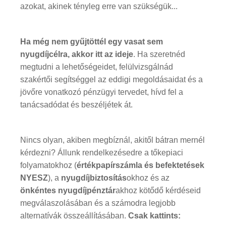
azokat, akinek tényleg erre van szükségük...
Ha még nem gyűjtöttél egy vasat sem
nyugdíjcélra, akkor itt az ideje
. Ha szeretnéd
megtudni a lehetőségeidet, felülvizsgálnád
szakértői segítséggel az eddigi megoldásaidat és a
jövőre vonatkozó pénzügyi tervedet, hívd fel a
tanácsadódat és beszéljétek át.
Nincs olyan, akiben megbíznál, akitől bátran mernél
kérdezni? Állunk rendelkezésedre a tőkepiaci
folyamatokhoz (
értékpapírszámla és befektetések
NYESZ
), a
nyugdíjbiztosítás
okhoz és az
önkéntes nyugdíjpénztár
akhoz kötődő kérdéseid
megválaszolásában és a számodra legjobb
alternatívák összeállításában.
Csak kattints: