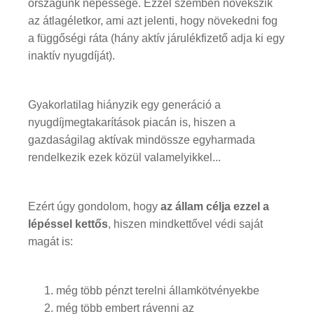
országunk népessége. Ezzel szemben növekszik
az átlagéletkor, ami azt jelenti, hogy növekedni fog
a függőségi ráta (hány aktív járulékfizető adja ki egy
inaktív nyugdíját).
Gyakorlatilag hiányzik egy generáció a
nyugdíjmegtakarítások piacán is, hiszen a
gazdaságilag aktívak mindössze egyharmada
rendelkezik ezek közül valamelyikkel...
Ezért úgy gondolom, hogy
az állam célja ezzel a
lépéssel kettős
, hiszen mindkettővel védi saját
magát is:
még több pénzt terelni államkötvényekbe
még több embert rávenni az