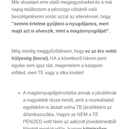
Már olvastam erre utaló megjegyzéseket és a mai
napig találkozom a pénzügyi célokról való
beszélgetéseim során azzal az ellenérvvel, hogy
"semmi értelme gyűjteni a nyugdíjamra, mert
majd azt is elveszik, mint a magánnyugdíjat!".
Még mindig meggyőződésem, hogy
ez az érv nettó
hülyeség (bocsi).
HA a következő három pont
egyike sem igaz rád, megemelem a kalapom
előtted, mert TE vagy a ritka kivétel!
A magánnyugdíjpénztárba annak a járuléknak
a nagyobbik része került, amit a munkáltatód
egyébként is átutalt volna TB járulékként az
államkasszába. Vagyis az NEM a TE
PÉNZED volt! Nem az adózott jövedelmedből
félretett megtakarítás, hanem
kötelezően