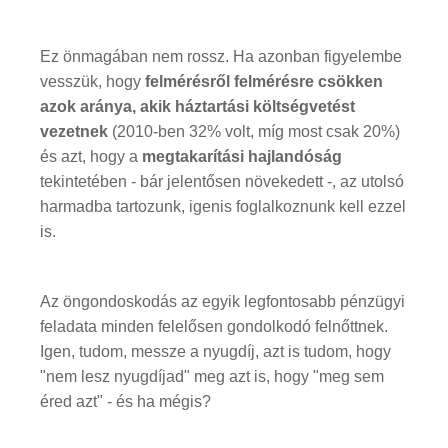
Ez önmagában nem rossz. Ha azonban figyelembe
vesszük, hogy
felmérésről felmérésre csökken
azok aránya, akik háztartási költségvetést
vezetnek
(2010-ben 32% volt, míg most csak 20%)
és azt, hogy a
megtakarítási hajlandóság
tekintetében - bár jelentősen növekedett -, az utolsó
harmadba tartozunk, igenis foglalkoznunk kell ezzel
is.
Az öngondoskodás az egyik legfontosabb pénzügyi
feladata minden felelősen gondolkodó felnőttnek.
Igen, tudom, messze a nyugdíj, azt is tudom, hogy
"nem lesz nyugdíjad" meg azt is, hogy "meg sem
éred azt" - és ha mégis?