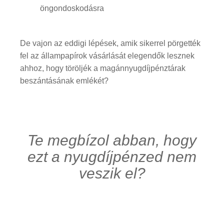
öngondoskodásra
De vajon az eddigi lépések, amik sikerrel pörgették
fel az állampapírok vásárlását elegendők lesznek
ahhoz, hogy töröljék a magánnyugdíjpénztárak
beszántásának emlékét?
Te megbízol abban, hogy
ezt a nyugdíjpénzed nem
veszik el?