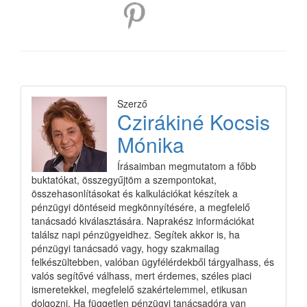
Szerző
Czirákiné Kocsis
Mónika
Írásaimban megmutatom a főbb
buktatókat, összegyűjtöm a szempontokat,
összehasonlításokat és kalkulációkat készítek a
pénzügyi döntéseid megkönnyítésére, a megfelelő
tanácsadó kiválasztására. Naprakész információkat
találsz napi pénzügyeidhez. Segítek akkor is, ha
pénzügyi tanácsadó vagy, hogy szakmailag
felkészültebben, valóban ügyfélérdekből tárgyalhass, és
valós segítővé válhass, mert érdemes, széles piaci
ismeretekkel, megfelelő szakértelemmel, etikusan
dolgozni. Ha független pénzügyi tanácsadóra van