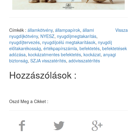
Címkék :
államkötvény
,
állampapírok
,
állami
Vissza
nyugdíjkötvény
,
NYESZ
,
nyugdíjmegtakarítás
,
nyugdíjtervezés
,
nyugdíjcélú megtakarítások
,
nyugdíj
előtakarékosság
,
értékpapírszámla
,
befektetés
,
befektetések
adózása
,
kockázatmentes befektetés
,
kockázat
,
anyagi
biztonság
,
SZJA visszatérítés
,
adóvisszatérítés
Hozzászólások :
Oszd Meg a Cikket :