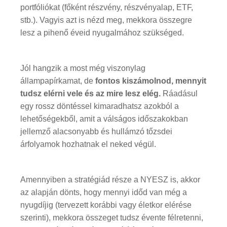
portfóliókat (főként részvény, részvényalap, ETF,
stb.). Vagyis azt is nézd meg, mekkora összegre
lesz a pihenő éveid nyugalmához szükséged.
Jól hangzik a most még viszonylag
állampapírkamat, de
fontos kiszámolnod, mennyit
tudsz elérni vele és az mire lesz elég.
Ráadásul
egy rossz döntéssel kimaradhatsz azokból a
lehetőségekből, amit a válságos időszakokban
jellemző alacsonyabb és hullámzó tőzsdei
árfolyamok hozhatnak el neked végül.
Amennyiben a stratégiád része a NYESZ is, akkor
az alapján dönts, hogy mennyi időd van még a
nyugdíjig (tervezett korábbi vagy életkor elérése
szerinti), mekkora összeget tudsz évente félretenni,