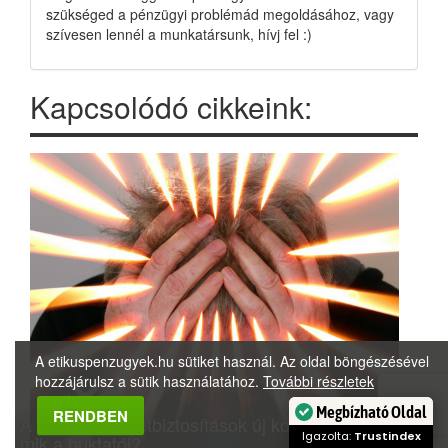
szükséged a pénzügyi problémád megoldásához, vagy
szívesen lennél a munkatársunk, hívj fel :)
Kapcsolódó cikkeink:
A etikuspenzugyek.hu sütiket használ. Az oldal böngészésével
hozzájárulsz a sütik használatához.
További részletek
Megbízható Oldal
RENDBEN
A unit linked életbiztosítások új korszaka jön, de
Igazolta:
Trustindex
mik a buktatói?