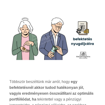
Többször beszéltünk már arról, hogy
egy
befektetésnél akkor tudod hatékonyan jól,
vagyis eredményesen összeállítani az optimális
portfóliódat, ha
tekintettel vagy a pénzügyi