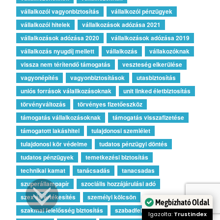
vállalkozói vagyonbiztosítás
vállalkozói pénzügyek
vállalkozói hitelek
vállalkozások adózása 2021
vállalkozások adózása 2020
vállalkozások adózása 2019
vállalkozás nyugdíj mellett
vállalkozás
vállakozóknak
vissza nem térítendő támogatás
veszteség elkerülése
vagyonépítés
vagyonbiztosítások
utasbiztosítás
uniós források válallkozásoknak
unit linked életbiztosítás
törvényváltozás
törvényes fizetőeszköz
támogatás vállalkozásoknak
támogatás visszafizetése
támogatott lakáshitel
tulajdonosi szemlélet
tulajdonosi kör védelme
tudatos pénzügyi döntés
tudatos pénzügyek
temetkezési biztosítás
technikai kamat
tanácsadás
tanacsadas
szuperállampapír
szociális hozzájárulási adó
szex és értékesítés
személyi kölcsön
Megbízható Oldal
szakmai felelősség biztosítás
szabadfelhasználású hitel
Igazolta:
Trustindex