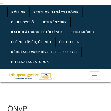
...
RÓLUNK
PÉNZÜGYI TANÁCSADÓINK
CIKKFIGYELŐ
HETI PÉNZTIPP
KALKULÁTOROK, LETÖLTÉSEK
ETIKAI-KÓDEX
ELÉRHETŐSÉG, ÜZENET
ÉLETKÉPEK
KÉRDÉSED VAN? HÍVJ: +36 30 565 5402
HITELKALKULÁTOROK
Toggle
navigation
ÖNyP