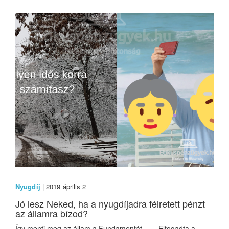
Nyugdíj
| 2019 április 2
Jó lesz Neked, ha a nyugdíjadra félretett pénzt
az államra bízod?
Így menti meg az állam a Fundamentát... Elfogadta a