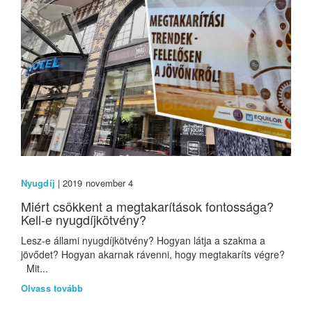
Nyugdíj
| 2019 november 4
Miért csökkent a megtakarítások fontossága?
Kell-e nyugdíjkötvény?
Lesz-e állami nyugdíjkötvény? Hogyan látja a szakma a
jövődet? Hogyan akarnak rávenni, hogy megtakaríts végre?
Mit...
Olvass tovább