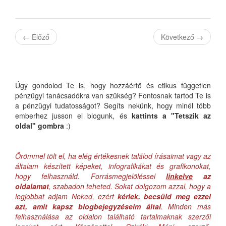
←
Előző
Következő
→
Úgy gondolod Te is, hogy hozzáértő és etikus független
pénzügyi tanácsadókra van szükség? Fontosnak tartod Te is
a pénzügyi tudatosságot? Segíts nekünk, hogy minél több
emberhez jusson el blogunk, és
kattints a "Tetszik az
oldal" gombra
:)
Örömmel tölt el, ha elég értékesnek találod írásaimat vagy az
általam készített képeket, infografikákat és grafikonokat,
hogy felhasználd. Forrásmegjelöléssel
linkelve
az
oldalamat
, szabadon teheted. Sokat dolgozom azzal, hogy a
legjobbat adjam Neked, ezért
kérlek, becsüld meg ezzel
azt, amit kapsz blogbejegyzéseim által
. Minden más
felhasználása az oldalon található tartalmaknak szerzői