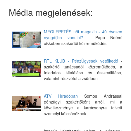
Média megjelenések:
MEGLEPETÉS női magazin - 40 évesen
nyugdíjba vonulni?
- Papp Noémi
cikkében szakértői közreműködés
RTL KLUB - PénzÜgyesek vetélkedő
-
szakértő tanácsadói közreműködés, a
feladatok kitalálása és összeállítása,
valamint részvétel a zsűriben
ATV Híradóban
Somos Andrással
pénzügyi szakértőként arról, mi a
következménye a karácsonyra felvett
személyi kölcsönöknek