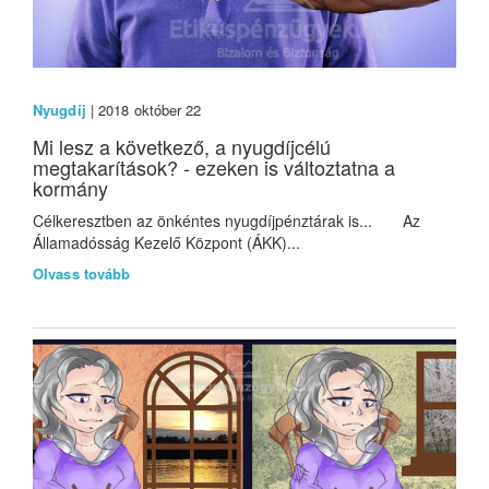
Nyugdíj
| 2018 október 22
Mi lesz a következő, a nyugdíjcélú
megtakarítások? - ezeken is változtatna a
kormány
Célkeresztben az önkéntes nyugdíjpénztárak is... Az
Államadósság Kezelő Központ (ÁKK)...
Olvass tovább