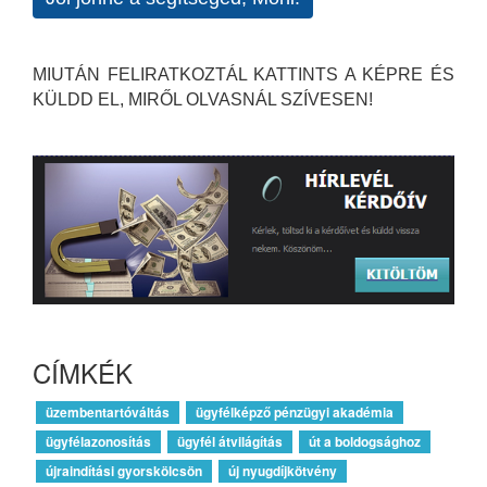
MIUTÁN FELIRATKOZTÁL KATTINTS A KÉPRE ÉS
KÜLDD EL, MIRŐL OLVASNÁL SZÍVESEN!
CÍMKÉK
üzembentartóváltás
ügyfélképző pénzügyi akadémia
ügyfélazonosítás
ügyfél átvilágítás
út a boldogsághoz
újraindítási gyorskölcsön
új nyugdíjkötvény