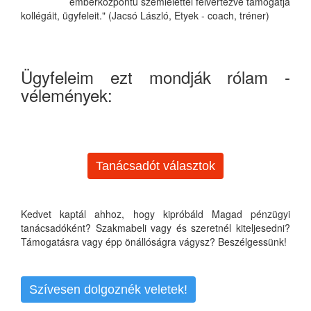
emberközpontú szemlélettel felvértezve támogatja
kollégáit, ügyfeleit." (Jacsó László, Etyek - coach, tréner)
Ügyfeleim ezt mondják rólam -
vélemények:
Tanácsadót választok
Kedvet kaptál ahhoz, hogy kipróbáld Magad pénzügyi
tanácsadóként? Szakmabeli vagy és szeretnél kiteljesedni?
Támogatásra vagy épp önállóságra vágysz? Beszélgessünk!
Szívesen dolgoznék veletek!