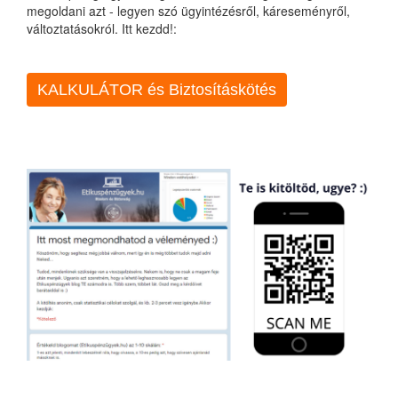
megoldani azt - legyen szó ügyintézésről, káreseményről,
változtatásokról. Itt kezdd!:
KALKULÁTOR és Biztosításkötés