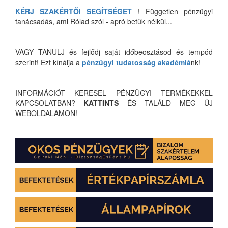
KÉRJ SZAKÉRTŐI SEGÍTSÉGET
! Független pénzügyi
tanácsadás, ami Rólad szól - apró betűk nélkül...
VAGY TANULJ és fejlődj saját időbeosztásod és tempód
szerint! Ezt kínálja a
pénzügyi tudatosság akadémiá
nk!
INFORMÁCIÓT KERESEL PÉNZÜGYI TERMÉKEKKEL
KAPCSOLATBAN?
KATTINTS
ÉS TALÁLD MEG ÚJ
WEBOLDALAMON!