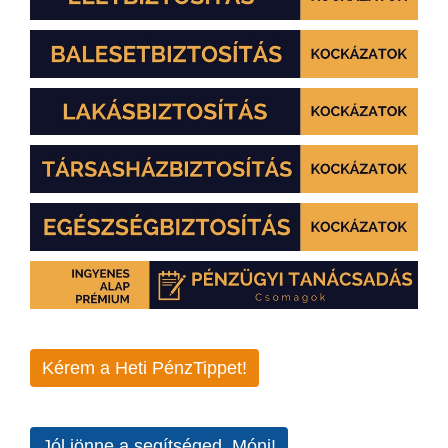
Kérem a Heti PénzTippet!
Jól jönne a segítséged, Móni!