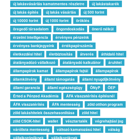
új lakásvásárlás kamatmentes részletre
új lakástakarék
új lakás építés
új lakás vásárlás
új 500 forint
új 10000 forint
új 1000 forint
öröklés
öregedő társadalom
öngondoskodás
önerő nélkül
érzelmi intelligencia
érvényes pénzeink
érvényes bankjegyeink
értékpapírszámla
életkezdési hitel
életbiztosítás
átverés
áthidaló hitel
átalányadózó vállalkozó
átalányadó kalkulátor
áruhitel
állampapírok kamat
állampapírok fajtái
állampapírok
államkötvény
állami támogatás
állami nyugdíjkötvény
állami garancia
állami egészségügy
ÖNyP
ÖEP
Érted a Pénzed Akadémia
ÁFA visszatérítés építésnél
ÁFA visszatérítés
ÁFA mentesség
zöld otthon program
zöld lakáshitelek összehasonlítása
zöld hitel
zöld CSOK-hitel
wallet
vésztartalék
végrehajtási jog
várólista mentesség
változó kamatozású hitel
válság
vállalkozónőknek
vállalkozóknak