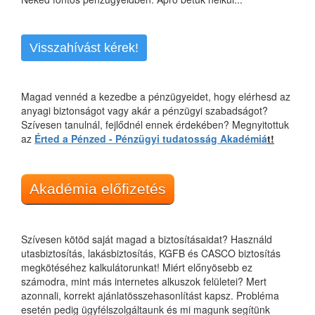
Visszahívást kérek!
Magad vennéd a kezedbe a pénzügyeidet, hogy elérhesd az
anyagi biztonságot vagy akár a pénzügyi szabadságot?
Szívesen tanulnál, fejlődnél ennek érdekében? Megnyitottuk
az
Érted a Pénzed - Pénzügyi tudatosság Akadémiá
t!
Akadémia előfizetés
Szívesen kötöd saját magad a biztosításaidat? Használd
utasbiztosítás, lakásbiztosítás, KGFB és CASCO biztosítás
megkötéséhez kalkulátorunkat! Miért előnyösebb ez
számodra, mint más internetes alkuszok felületei? Mert
azonnali, korrekt ajánlatösszehasonlítást kapsz. Probléma
esetén pedig ügyfélszolgáltaunk és mi magunk segítünk