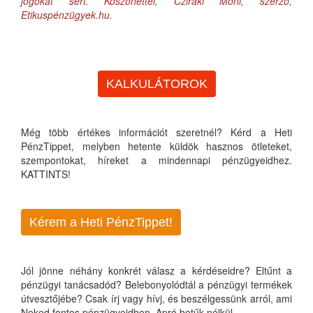
jogokat sért. Köszönettel, Cziráki Móni, szerző,
Etikuspénzügyek.hu.
KALKULÁTOROK
Még több értékes információt szeretnél? Kérd a Heti
PénzTippet, melyben hetente küldök hasznos ötleteket,
szempontokat, híreket a mindennapi pénzügyeidhez.
KATTINTS!
Kérem a Heti PénzTippet!
Jól jönne néhány konkrét válasz a kérdéseidre? Eltűnt a
pénzügyi tanácsadód? Belebonyolódtál a pénzügyi termékek
útvesztőjébe? Csak írj vagy hívj, és beszélgessünk arról, ami
Neked fontos pénzügyeidben. Apró betűk nélkül...