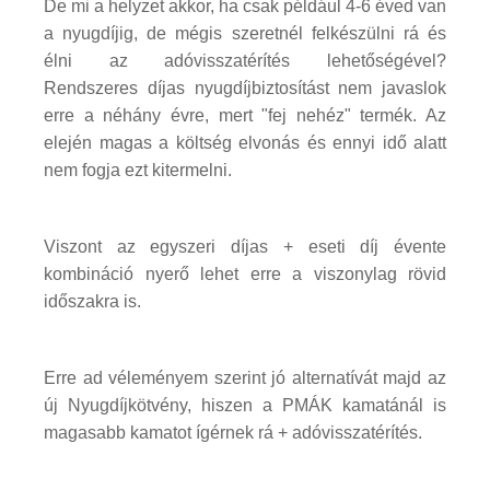
De mi a helyzet akkor, ha csak például 4-6 éved van
a nyugdíjig, de mégis szeretnél felkészülni rá és
élni az adóvisszatérítés lehetőségével?
Rendszeres díjas nyugdíjbiztosítást nem javaslok
erre a néhány évre, mert "fej nehéz" termék. Az
elején magas a költség elvonás és ennyi idő alatt
nem fogja ezt kitermelni.
Viszont az egyszeri díjas + eseti díj évente
kombináció nyerő lehet erre a viszonylag rövid
időszakra is.
Erre ad véleményem szerint jó alternatívát majd az
új Nyugdíjkötvény, hiszen a PMÁK kamatánál is
magasabb kamatot ígérnek rá + adóvisszatérítés.