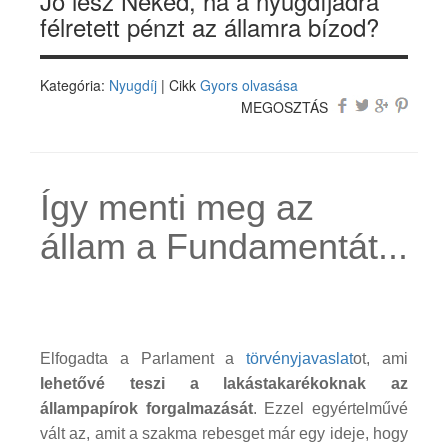
Jó lesz Neked, ha a nyugdíjadra
félretett pénzt az államra bízod?
Kategória:
Nyugdíj
| Cikk
Gyors olvasása
MEGOSZTÁS
Így menti meg az
állam a Fundamentát...
Elfogadta a Parlament a
törvényjavaslat
ot, ami
lehetővé teszi a lakástakarékoknak az
állampapírok forgalmazását
. Ezzel egyértelművé
vált az, amit a szakma rebesget már egy ideje, hogy