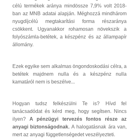
célú termékek aránya mindössze 7,9% volt 2018-
ban az MNB adatai alapján. Méghozzá mindhárom
nyugdíjcélú megtakarítási forma részaránya
csökkent. Ugyanakkor rohamosan növekszik a
folyószámla-betétek, a készpénz és az állampapír
állomány.
Ezek egyike sem alkalmas öngondoskodási célra, a
betétek majdnem nulla és a készpénz nulla
kamatáról nem is beszélve...
Hogyan tudsz felkészülni Te is? Hívd fel
tanácsadódat és kérd meg, hogy segítsen. Nincs
ilyen?
A pénzügyi tervezés fontos része az
anyagi biztonságodnak.
A halogatásnak ára van,
mert az anyagi függetlenségedet veszélyezteti.