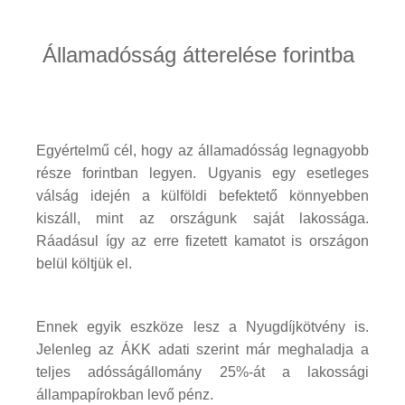
Államadósság átterelése forintba
Egyértelmű cél, hogy az államadósság legnagyobb
része forintban legyen. Ugyanis egy esetleges
válság idején a külföldi befektető könnyebben
kiszáll, mint az országunk saját lakossága.
Ráadásul így az erre fizetett kamatot is országon
belül költjük el.
Ennek egyik eszköze lesz a Nyugdíjkötvény is.
Jelenleg az ÁKK adati szerint már meghaladja a
teljes adósságállomány 25%-át a lakossági
állampapírokban levő pénz.