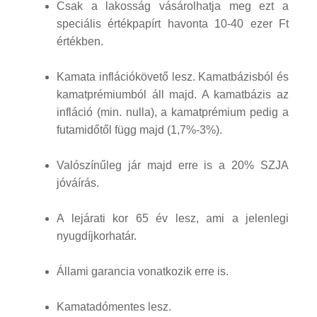
Csak a lakosság vásárolhatja meg ezt a
speciális értékpapírt havonta 10-40 ezer Ft
értékben.
Kamata inflációkövető lesz. Kamatbázisból és
kamatprémiumból áll majd. A kamatbázis az
infláció (min. nulla), a kamatprémium pedig a
futamidőtől függ majd (1,7%-3%).
Valószínűleg jár majd erre is a 20% SZJA
jóváírás.
A lejárati kor 65 év lesz, ami a jelenlegi
nyugdíjkorhatár.
Állami garancia vonatkozik erre is.
Kamatadómentes lesz.