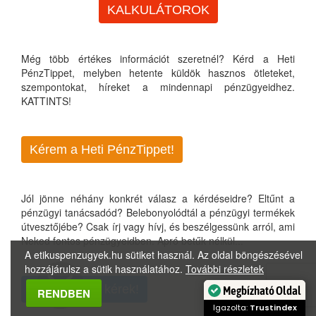
KALKULÁTOROK
Még több értékes információt szeretnél? Kérd a Heti
PénzTippet, melyben hetente küldök hasznos ötleteket,
szempontokat, híreket a mindennapi pénzügyeidhez.
KATTINTS!
Kérem a Heti PénzTippet!
Jól jönne néhány konkrét válasz a kérdéseidre? Eltűnt a
pénzügyi tanácsadód? Belebonyolódtál a pénzügyi termékek
útvesztőjébe? Csak írj vagy hívj, és beszélgessünk arról, ami
Neked fontos pénzügyeidben. Apró betűk nélkül...
A etikuspenzugyek.hu sütiket használ. Az oldal böngészésével
hozzájárulsz a sütik használatához.
További részletek
Visszahívást kérek!
Megbízható Oldal
RENDBEN
Igazolta:
Trustindex