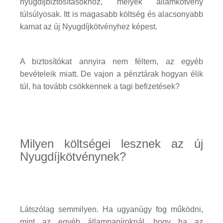
nyugdíjbiztosításokhoz, melyek államkötvény
túlsúlyosak. Itt is magasabb költség és alacsonyabb
kamat az új Nyugdíjkötvényhez képest.
A biztosítókat annyira nem féltem, az egyéb
bevételeik miatt. De vajon a pénztárak hogyan élik
túl, ha tovább csökkennek a tagi befizetések?
Milyen költségei lesznek az új
Nyugdíjkötvénynek?
Látszólag semmilyen. Ha ugyanúgy fog működni,
mint az egyéb állampapíroknál, hogy ha az