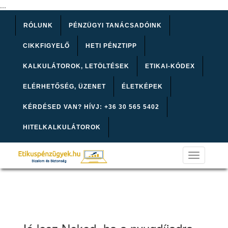
...
RÓLUNK
PÉNZÜGYI TANÁCSADÓINK
CIKKFIGYELŐ
HETI PÉNZTIPP
KALKULÁTOROK, LETÖLTÉSEK
ETIKAI-KÓDEX
ELÉRHETŐSÉG, ÜZENET
ÉLETKÉPEK
KÉRDÉSED VAN? HÍVJ: +36 30 565 5402
HITELKALKULÁTOROK
Toggle
navigation