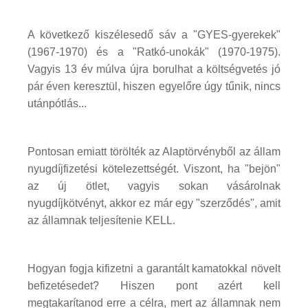
A következő kiszélesedő sáv a "GYES-gyerekek"
(1967-1970) és a "Ratkó-unokák" (1970-1975).
Vagyis 13 év múlva újra borulhat a költségvetés jó
pár éven keresztül, hiszen egyelőre úgy tűnik, nincs
utánpótlás...
Pontosan emiatt törölték az Alaptörvényből az állam
nyugdíjfizetési kötelezettségét. Viszont, ha "bejön"
az új ötlet, vagyis sokan vásárolnak
nyugdíjkötvényt, akkor ez már egy "szerződés", amit
az államnak teljesítenie KELL.
Hogyan fogja kifizetni a garantált kamatokkal növelt
befizetésedet? Hiszen pont azért kell
megtakarítanod erre a célra, mert az államnak nem