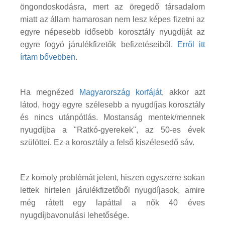
öngondoskodásra, mert az öregedő társadalom
miatt az állam hamarosan nem lesz képes fizetni az
egyre népesebb idősebb korosztály nyugdíját az
egyre fogyó járulékfizetők befizetéseiből.
Erről itt
írtam bővebben
.
Ha megnézed
Magyarország korfáját
, akkor azt
látod, hogy egyre szélesebb a nyugdíjas korosztály
és nincs utánpótlás. Mostanság mentek/mennek
nyugdíjba a "Ratkó-gyerekek", az 50-es évek
szülöttei. Ez a korosztály a felső kiszélesedő sáv.
Ez komoly problémát jelent, hiszen egyszerre sokan
lettek hirtelen járulékfizetőből nyugdíjasok, amire
még rátett egy lapáttal a nők 40 éves
nyugdíjbavonulási lehetősége.