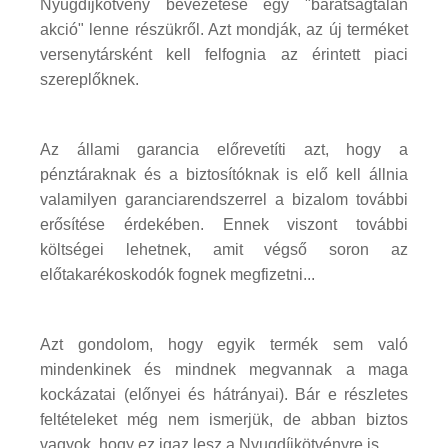
Nyugdíjkötvény bevezetése egy "barátságtalan
akció" lenne részükről. Azt mondják, az új terméket
versenytársként kell felfognia az érintett piaci
szereplőknek.
Az állami garancia előrevetíti azt, hogy a
pénztáraknak és a biztosítóknak is elő kell állnia
valamilyen garanciarendszerrel a bizalom további
erősítése érdekében. Ennek viszont további
költségei lehetnek, amit végső soron az
előtakarékoskodók fognek megfizetni...
Azt gondolom, hogy egyik termék sem való
mindenkinek és mindnek megvannak a maga
kockázatai (előnyei és hátrányai). Bár e részletes
feltételeket még nem ismerjük, de abban biztos
vagyok, hogy ez igaz lesz a Nyugdíjkötvényre is.