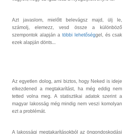
Azt javaslom, mielőtt belevágsz majd, ülj le,
számolj, elemezz, vesd össze a különböző
szempontok alapján a
többi lehetőség
gel, és csak
ezek alapján dönts...
Az egyetlen dolog, ami biztos, hogy Neked is ideje
elkezdened a megtakarítást, ha még eddig nem
tetted volna meg. A statisztikai adatok szerint a
magyar lakosság még mindig nem veszi komolyan
ezt a problémát.
A lakossági megtakarításokból az öngondoskodási