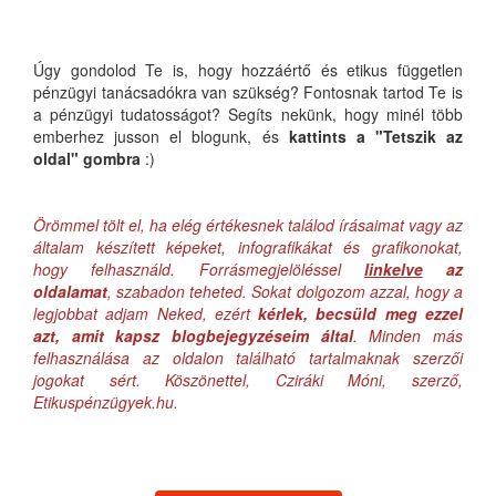
Úgy gondolod Te is, hogy hozzáértő és etikus független
pénzügyi tanácsadókra van szükség? Fontosnak tartod Te is
a pénzügyi tudatosságot? Segíts nekünk, hogy minél több
emberhez jusson el blogunk, és
kattints a "Tetszik az
oldal" gombra
:)
Örömmel tölt el, ha elég értékesnek találod írásaimat vagy az
általam készített képeket, infografikákat és grafikonokat,
hogy felhasználd. Forrásmegjelöléssel
linkelve
az
oldalamat
, szabadon teheted. Sokat dolgozom azzal, hogy a
legjobbat adjam Neked, ezért
kérlek, becsüld meg ezzel
azt, amit kapsz blogbejegyzéseim által
. Minden más
felhasználása az oldalon található tartalmaknak szerzői
jogokat sért. Köszönettel, Cziráki Móni, szerző,
Etikuspénzügyek.hu.