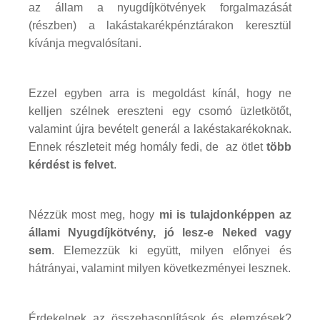
az állam a nyugdíjkötvények forgalmazását
(részben) a lakástakarékpénztárakon keresztül
kívánja megvalósítani.
Ezzel egyben arra is megoldást kínál, hogy ne
kelljen szélnek ereszteni egy csomó üzletkötőt,
valamint újra bevételt generál a lakéstakarékoknak.
Ennek részleteit még homály fedi, de az ötlet
több
kérdést is felvet
.
Nézzük most meg, hogy
mi is tulajdonképpen az
állami Nyugdíjkötvény, jó lesz-e Neked vagy
sem
. Elemezzük ki együtt, milyen előnyei és
hátrányai, valamint milyen következményei lesznek.
Érdekelnek az összehasonlítások és elemzések?