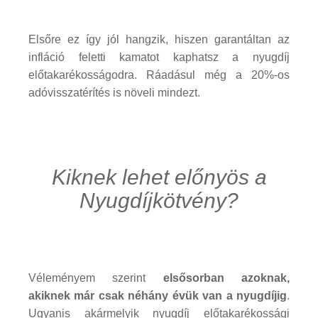
Elsőre ez így jól hangzik, hiszen garantáltan az
infláció feletti kamatot kaphatsz a nyugdíj
előtakarékosságodra. Ráadásul még a 20%-os
adóvisszatérítés is növeli mindezt.
Kiknek lehet előnyös a
Nyugdíjkötvény?
Véleményem szerint
elsősorban azoknak,
akiknek már csak néhány évük van a nyugdíjig
.
Ugyanis akármelyik nyugdíj előtakarékossági