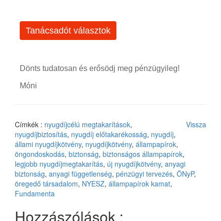
Tanácsadót választok
Dönts tudatosan és erősödj meg pénzügyileg!
Móni
Címkék :
nyugdíjcélú megtakarítások
,
Vissza
nyugdíjbiztosítás
,
nyugdíj előtakarékosság
,
nyugdíj
,
állami nyugdíjkötvény
,
nyugdíjkötvény
,
állampapírok
,
öngondoskodás
,
biztonság
,
biztonságos állampapírok
,
legjobb nyugdíjmegtakarítás
,
új nyugdíjkötvény
,
anyagi
biztonság
,
anyagi függetlenség
,
pénzügyi tervezés
,
ÖNyP
,
öregedő társadalom
,
NYESZ
,
állampapírok kamat
,
Fundamenta
Hozzászólások :