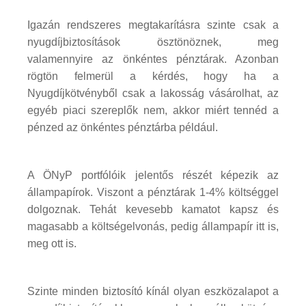
Igazán rendszeres megtakarításra szinte csak a
nyugdíjbiztosítások ösztönöznek, meg
valamennyire az önkéntes pénztárak. Azonban
rögtön felmerül a kérdés, hogy ha a
Nyugdíjkötvényből csak a lakosság vásárolhat, az
egyéb piaci szereplők nem, akkor miért tennéd a
pénzed az önkéntes pénztárba például.
A ÖNyP portfólóik jelentős részét képezik az
állampapírok. Viszont a pénztárak 1-4% költséggel
dolgoznak. Tehát kevesebb kamatot kapsz és
magasabb a költségelvonás, pedig állampapír itt is,
meg ott is.
Szinte minden biztosító kínál olyan eszközalapot a