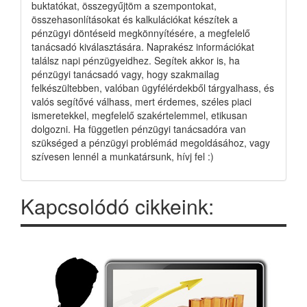
buktatókat, összegyűjtöm a szempontokat,
összehasonlításokat és kalkulációkat készítek a
pénzügyi döntéseid megkönnyítésére, a megfelelő
tanácsadó kiválasztására. Naprakész információkat
találsz napi pénzügyeidhez. Segítek akkor is, ha
pénzügyi tanácsadó vagy, hogy szakmailag
felkészültebben, valóban ügyfélérdekből tárgyalhass, és
valós segítővé válhass, mert érdemes, széles piaci
ismeretekkel, megfelelő szakértelemmel, etikusan
dolgozni. Ha független pénzügyi tanácsadóra van
szükséged a pénzügyi problémád megoldásához, vagy
szívesen lennél a munkatársunk, hívj fel :)
Kapcsolódó cikkeink: