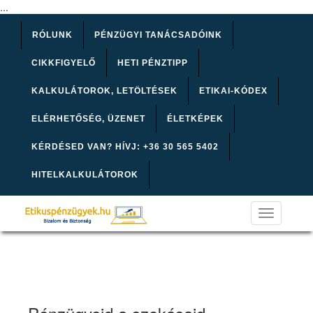
...
RÓLUNK
PÉNZÜGYI TANÁCSADÓINK
CIKKFIGYELŐ
HETI PÉNZTIPP
KALKULÁTOROK, LETÖLTÉSEK
ETIKAI-KÓDEX
ELÉRHETŐSÉG, ÜZENET
ÉLETKÉPEK
KÉRDÉSED VAN? HÍVJ: +36 30 565 5402
HITELKALKULÁTOROK
Toggle
navigation