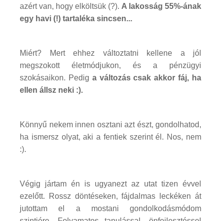
azért van, hogy elköltsük (?).
A lakosság 55%-ának
egy havi (!) tartaléka sincsen...
Miért? Mert ehhez változtatni kellene a jól
megszokott életmódjukon, és a pénzügyi
szokásaikon. Pedig
a változás csak akkor fáj, ha
ellen állsz neki :).
Könnyű nekem innen osztani azt észt, gondolhatod,
ha ismersz olyat, aki a fentiek szerint él. Nos, nem
:).
Végig jártam én is ugyanezt az utat tizen évvel
ezelőtt. Rossz döntéseken, fájdalmas leckéken át
jutottam el a mostani gondolkodásmódom
szintjére. Folyamatos tanulással, önfejlesztéssel