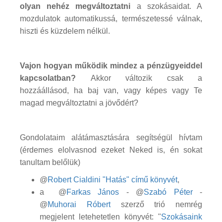
olyan nehéz megváltoztatni
a szokásaidat. A
mozdulatok automatikussá, természetessé válnak,
hiszti és küzdelem nélkül.
Vajon hogyan működik mindez a pénzügyeiddel
kapcsolatban?
Akkor változik csak a
hozzáállásod, ha baj van, vagy képes vagy Te
magad megváltoztatni a jövődért?
Gondolataim alátámasztására segítségül hívtam
(érdemes elolvasnod ezeket Neked is, én sokat
tanultam belőlük)
@
Robert Cialdini "Hatás" című könyvét
,
a @
Farkas János
- @
Szabó Péter
-
@
Muhorai Róbert
szerző trió nemrég
megjelent letehetetlen könyvét: "
Szokásaink