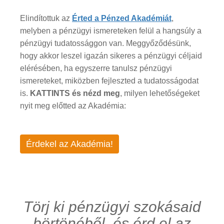
Elindítottuk az
Érted a Pénzed Akadémiát
,
melyben a pénzügyi ismereteken felül a hangsúly a
pénzügyi tudatossággon van. Meggyőződésünk,
hogy akkor leszel igazán sikeres a pénzügyi céljaid
elérésében, ha egyszerre tanulsz pénzügyi
ismereteket, miközben fejleszted a tudatosságodat
is.
KATTINTS és nézd meg
, milyen lehetőségeket
nyit meg előtted az Akadémia:
Érdekel az Akadémia!
Törj ki pénzügyi szokásaid
börtönéből, és érd el az