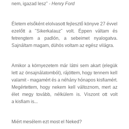
nem, igazad lesz" -
Henry Ford
Életem elsőként elolvasott fejlesztő könyve 27 évvel
ezelőtt a "Sikerkalauz" volt. Éppen váltam és
fetrengtem a padlón, a sebeimet nyalogatva.
Sajnáltam magam, dühös voltam az egész világra.
Amikor a környezetem már látni sem akart (elegük
lett az önsajnálatomból), rájöttem, hogy tennem kell
valamit - magamért és a néhány hónapos kisfiamért.
Megértettem, hogy nekem kell változnom, mert az
élet megy tovább, nélkülem is. Viszont ott volt
a kisfiam is...
Miért mesélem ezt most el Neked?