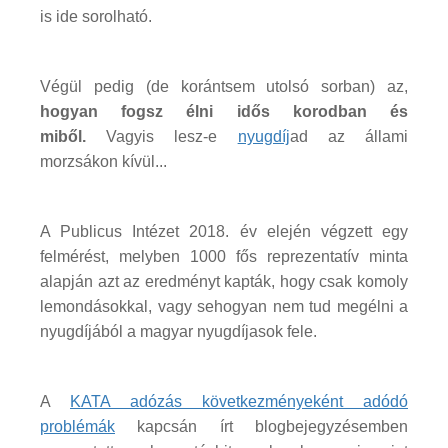
is ide sorolható.
Végül pedig (de korántsem utolsó sorban) az,
hogyan fogsz élni idős korodban és
miből.
Vagyis lesz-e
nyugdíj
ad az állami
morzsákon kívül...
A Publicus Intézet 2018. év elején végzett egy
felmérést, melyben 1000 fős reprezentatív minta
alapján azt az eredményt kapták, hogy csak komoly
lemondásokkal, vagy sehogyan nem tud megélni a
nyugdíjából a magyar nyugdíjasok fele.
A
KATA adózás következményeként adódó
problémák
kapcsán írt blogbejegyzésemben