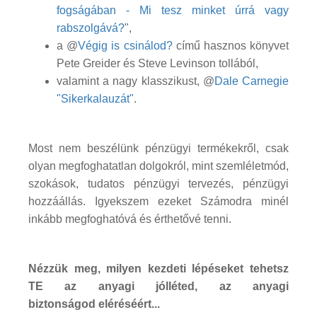
fogságában - Mi tesz minket úrrá vagy
rabszolgává?
",
a @
Végig is csinálod?
című hasznos könyvet
Pete Greider és Steve Levinson tollából,
valamint a nagy klasszikust, @
Dale Carnegie
"Sikerkalauzát"
.
Most nem beszélünk pénzügyi termékekről, csak
olyan megfoghatatlan dolgokról, mint szemléletmód,
szokások, tudatos pénzügyi tervezés, pénzügyi
hozzáállás. Igyekszem ezeket Számodra minél
inkább megfoghatóvá és érthetővé tenni.
Nézzük meg, milyen kezdeti lépéseket tehetsz
TE az anyagi jólléted, az anyagi
biztonságod eléréséért...