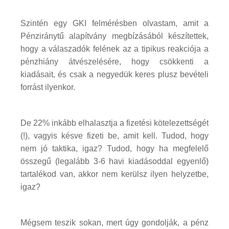
Szintén egy GKI felmérésben olvastam, amit a
Pénziránytű alapítvány megbízásából készítettek,
hogy a válaszadók felének az a tipikus reakciója a
pénzhiány átvészelésére, hogy csökkenti a
kiadásait, és csak a negyedük keres plusz bevételi
forrást ilyenkor.
De 22% inkább elhalasztja a fizetési kötelezettségét
(!), vagyis késve fizeti be, amit kell. Tudod, hogy
nem jó taktika, igaz? Tudod, hogy ha megfelelő
összegű (legalább 3-6 havi kiadásoddal egyenlő)
tartalékod van, akkor nem kerülsz ilyen helyzetbe,
igaz?
Mégsem teszik sokan, mert úgy gondolják, a pénz