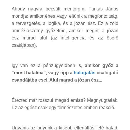
Ahogy nagyra becsült mentorom, Farkas János
mondja: amikor éhes vagy, eltűnik a megfontoltság,
a tervezgetés, a logika, és a józan ész. Ez a zöld
amnéziaszörny győzelme, amikor megint a józan
ész marad alul (az intelligencia és az őserő
csatájában).
Így van ez a pénzügyeidben is,
amikor győz a
"most hatalma", vagy épp a
halogatás
csalogató
csapdájába esel. Alul marad a józan ész...
Érezted már rosszul magad emiatt? Megnyugtatlak.
Ez az egész csak egy természetes emberi reakció.
Ugyanis az agyunk a kisebb ellenállás felé halad.