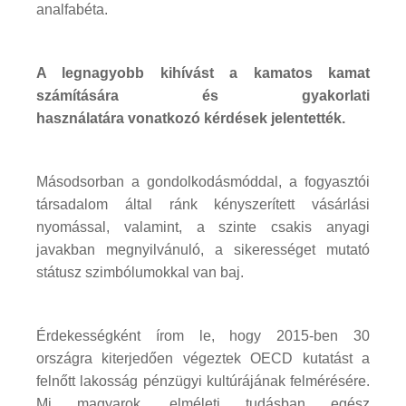
analfabéta.
A legnagyobb kihívást a kamatos kamat
számítására és gyakorlati
használatára vonatkozó kérdések jelentették.
Másodsorban a gondolkodásmóddal, a fogyasztói
társadalom által ránk kényszerített vásárlási
nyomással, valamint, a szinte csakis anyagi
javakban megnyilvánuló, a sikerességet mutató
státusz szimbólumokkal van baj.
Érdekességként írom le, hogy 2015-ben 30
országra kiterjedően végeztek OECD kutatást a
felnőtt lakosság pénzügyi kultúrájának felmérésére.
Mi magyarok, elméleti tudásban egész