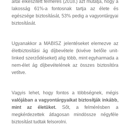
által elkészített felmérés (2018.) azt mutatja, hogy a
lakosság 61%-a fontosnak tartja az élete és
egészsége biztosítását, 53% pedig a vagyontárgyai
biztosítását.
Ugyanakkor a MABISZ jelentéseket elemezve az
életbiztosítási ág díjbevétele (kivéve belőle unit-
linked szerződéseket) alig több, mint egyharmada a
nem-élet ág díjbevételének az összes biztosítóra
vetítve.
Vagyis lehet, hogy fontos a többségnek, mégis
valójában a vagyontárgyaikat biztosítják inkább,
mint az életüket.
Sőt, a felmérésben a
megkérdezettek átlagosan mindössze négyféle
biztosítást tudtak felsorolni.