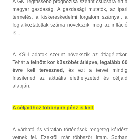
A GKI legfrissebb prognózisa szerint csúcsára ért a
magyar gazdaság. A gazdasági mutatók, az ipari
termelés, a kiskereskedelmi forgalom szárnyal, a
foglalkoztatottak száma növekszik, meg az infláció
is...
A KSH adatok szerint növekszik az átlagéletkor.
Tehát
a felnőtt kor küszöbét átlépve, legalább 60
évre kell tervezned
, és ezt a tervet mindig
frissítened az aktuális élethelyzeted és céljaid
alapján.
A céljaidhoz többnyire pénz is kell.
A várható és váratlan történések rengeteg kérdést
vetnek fel. Ezekről már többször írtam. Sorban