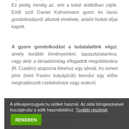
Ez pedig mindig az, ami a tudat alattidban zajlik.
Erről szól Daniel Kahnemann gyors és lassú
gondolkodásról alkotott elmélete, amiért Nobel-díjat
kapott.
A gyors gondolkodást a tudatalattink végzi
,
amely korábbi élményeinkre, tapasztalatainkra,
vagy akár a társadalmilag elfogadott megoldásokra
(R. Cialdini) alapozva létrehoz egy sémát. Az ismert
jelre (mint Pavlov kutyájánál) beindul egy előre
meghatározott cselekvéssor vagy reakció.
Ez jóval kevesebb energiát igényel, mint az, amikor
A etikuspenzugyek.hu sütiket használ. Az oldal böngészésével
hozzájárulsz a sütik használatához.
További részletek
gondolkodnod kell a megoldáson. A tudatos
gondolkodás több energiát emészt fel, mint egy
Megbízható Oldal
RENDBEN
élsportoló nehéz fizikai edzése.
Igazolta:
Trustindex