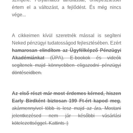
értem el a változást, a fejlődést. És még nincs
vége...
A cikkeimen kívül szeretnék mással is segíteni
Neked pénzügyi tudatosságod fejlesztésében. Ezért
hamarosan elindítom az Ügyfélképző Pénzügyi
Akadémiánkat
(ÜPA). E-bookok és videók
segítenek majd könnyebben eligazodni pénzügyi
döntéseidben.
Az első részt már most érdemes kérned, hiszen
Early Birdként biztosan 199 Ft-ért kapod meg
,
akármennyivel több is lesz majd az ára. Mostani
jelentkezésed nem jár későbbi vásárlási
kötelezettséggel. Kattints :)