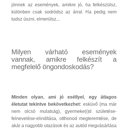
jönnek az események, amikre jó, ha felkészülsz,
különben csak sodródsz az árral. Ha pedig nem
tudsz úszni, elmerülsz...
Milyen várható események
vannak, amikre felkészít a
megfelelő öngondoskodás?
Minden olyan, ami jó eséllyel, egy átlagos
életutat tekintve bekövetkezhet:
esküvő (ma már
nem olcsó mulatság), gyermeke(i)d születése-
felnevelése-elindítása, otthonod megteremtése, de
akár a nagyobb utazások és az autód megvásárlása