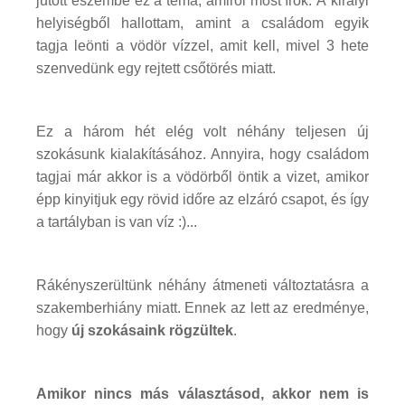
jutott eszembe ez a téma, amiről most írok. A királyi
helyiségből hallottam, amint a családom egyik
tagja leönti a vödör vízzel, amit kell, mivel 3 hete
szenvedünk egy rejtett csőtörés miatt.
Ez a három hét elég volt néhány teljesen új
szokásunk kialakításához. Annyira, hogy családom
tagjai már akkor is a vödörből öntik a vizet, amikor
épp kinyitjuk egy rövid időre az elzáró csapot, és így
a tartályban is van víz :)...
Rákényszerültünk néhány átmeneti változtatásra a
szakemberhiány miatt. Ennek az lett az eredménye,
hogy
új szokásaink rögzültek
.
Amikor nincs más választásod, akkor nem is