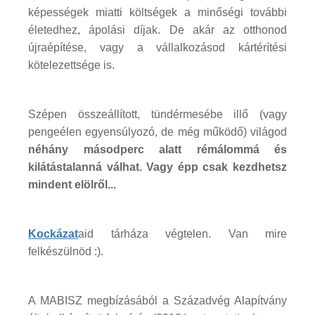
képességek miatti költségek a minőségi további
életedhez, ápolási díjak. De akár az otthonod
újraépítése, vagy a vállalkozásod kártérítési
kötelezettsége is.
Szépen összeállított, tündérmesébe illő (vagy
pengeélen egyensúlyozó, de még működő) világod
néhány másodperc alatt rémálommá és
kilátástalanná válhat. Vagy épp csak kezdhetsz
mindent elölről...
Kockázat
aid tárháza végtelen. Van mire
felkészülnöd :).
A MABISZ megbízásából a Századvég Alapítvány