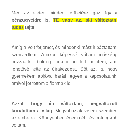
Mert az életed minden területére igaz, így
a
pénzügyeidre is.
TE vagy az, aki változtatni
tudsz
rajta.
Amíg a volt férjemet, és mindenki mást hibáztattam,
szenvedtem. Amikor képessé váltam másképp
hozzáállni, boldog, önálló nő lett belőlem, ami
lehetővé tette az újrakezdést. Sőt azt is, hogy
gyermekem apjával baráti legyen a kapcsolatunk,
amivel jót tettem a fiamnak is...
Azzal, hogy én változtam, megváltozott
körülöttem a világ
. Megváltoztak velem szemben
az emberek. Könnyebben értem célt, és boldogabb
voltam.