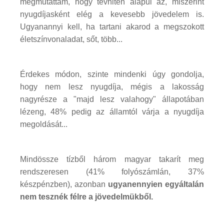
megmutattam, hogy tévhiten alapul az, miszerint
nyugdíjasként elég a kevesebb jövedelem is.
Ugyanannyi kell, ha tartani akarod a megszokott
életszínvonaladat, sőt, több...
Érdekes módon, szinte mindenki úgy gondolja,
hogy nem lesz nyugdíja, mégis a lakosság
nagyrésze a "majd lesz valahogy" állapotában
lézeng, 48% pedig az államtól várja a nyugdíja
megoldását...
Mindössze tízből három magyar takarít meg
rendszeresen (41% folyószámlán, 37%
készpénzben), azonban
ugyanennyien egyáltalán
nem tesznék félre a jövedelmükből.