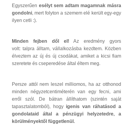
Egyszerűen
esélyt sem adtam magamnak másra
gondolni
, mert folyton a szemem elé került egy-egy
ilyen cetli :).
Minden fejben dől el!
Az eredmény gyors
volt: talpra álltam, vállalkozásba kezdtem. Közben
élveztem az új és új csodákat, amiket a kicsi fiam
szeretete és cseperedése által éltem meg.
Persze attól nem leszel milliomos, ha az otthonod
minden négyzetcentiméterén van egy fecni, ami
erről szól. De bátran állíthatom (szintén saját
tapasztalatomból), hogy
igenis van ráhatásod a
gondolataid által a pénzügyi helyzetedre, a
körülményektől függetlenül.