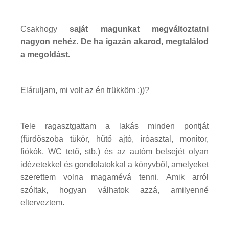
Csakhogy
saját magunkat megváltoztatni
nagyon nehéz. De ha igazán akarod, megtalálod
a megoldást.
Eláruljam, mi volt az én trükköm :))?
Tele ragasztgattam a lakás minden pontját
(fürdőszoba tükör, hűtő ajtó, iróasztal, monitor,
fiókók, WC tető, stb.) és az autóm belsejét olyan
idézetekkel és gondolatokkal a könyvből, amelyeket
szerettem volna magamévá tenni. Amik arról
szóltak, hogyan válhatok azzá, amilyenné
elterveztem.