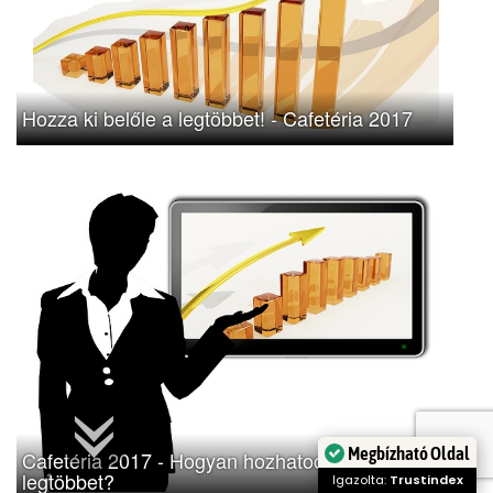
Hozza ki belőle a legtöbbet! - Cafetéria 2017
Megbízható Oldal
Cafetéria 2017 - Hogyan hozhatod ki belőle a
legtöbbet?
Igazolta:
Trustindex