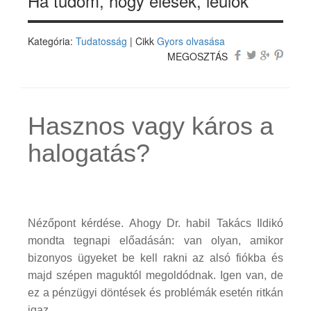
Ha tudom, hogy elesek, leülök
Kategória:
Tudatosság
| Cikk
Gyors olvasása
MEGOSZTÁS
Hasznos vagy káros a
halogatás?
Nézőpont kérdése. Ahogy Dr. habil Takács Ildikó
mondta tegnapi előadásán: van olyan, amikor
bizonyos ügyeket be kell rakni az alsó fiókba és
majd szépen maguktól megoldódnak. Igen van, de
ez a pénzügyi döntések és problémák esetén ritkán
igaz.