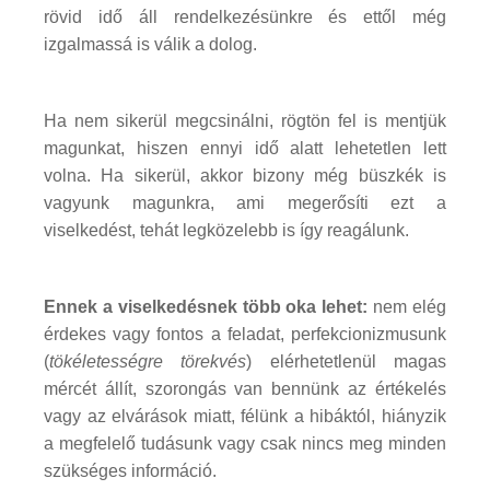
rövid idő áll rendelkezésünkre és ettől még
izgalmassá is válik a dolog.
Ha nem sikerül megcsinálni, rögtön fel is mentjük
magunkat, hiszen ennyi idő alatt lehetetlen lett
volna. Ha sikerül, akkor bizony még büszkék is
vagyunk magunkra, ami megerősíti ezt a
viselkedést, tehát legközelebb is így reagálunk.
Ennek a viselkedésnek több oka lehet:
nem elég
érdekes vagy fontos a feladat, perfekcionizmusunk
(
tökéletességre törekvés
) elérhetetlenül magas
mércét állít, szorongás van bennünk az értékelés
vagy az elvárások miatt, félünk a hibáktól, hiányzik
a megfelelő tudásunk vagy csak nincs meg minden
szükséges információ.