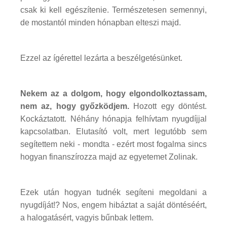
csak ki kell egészítenie. Természetesen semennyi,
de mostantól minden hónapban elteszi majd.
Ezzel az ígérettel lezárta a beszélgetésünket.
Nekem az a dolgom, hogy elgondolkoztassam,
nem az, hogy győzködjem.
Hozott egy döntést.
Kockáztatott. Néhány hónapja felhívtam nyugdíjjal
kapcsolatban. Elutasító volt, mert legutóbb sem
segítettem neki - mondta - ezért most fogalma sincs
hogyan finanszírozza majd az egyetemet Zolinak.
Ezek után hogyan tudnék segíteni megoldani a
nyugdíját!? Nos, engem hibáztat a saját döntéséért,
a halogatásért, vagyis bűnbak lettem.