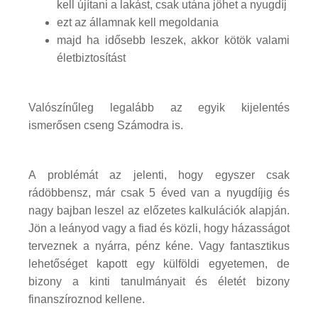
kell újítani a lakást, csak utána jöhet a nyugdíj
ezt az államnak kell megoldania
majd ha idősebb leszek, akkor kötök valami
életbiztosítást
Valószínűleg legalább az egyik kijelentés
ismerősen cseng Számodra is.
A problémát az jelenti, hogy egyszer csak
rádöbbensz, már csak 5 éved van a nyugdíjig és
nagy bajban leszel az előzetes kalkulációk alapján.
Jön a leányod vagy a fiad és közli, hogy házasságot
terveznek a nyárra, pénz kéne. Vagy fantasztikus
lehetőséget kapott egy külföldi egyetemen, de
bizony a kinti tanulmányait és életét bizony
finanszíroznod kellene.