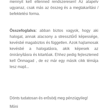
mennyit kell eltenned rendszeresen! Az alapelv
ugyanaz, csak más az összeg és a megtakarítási /
befektetési forma.
Összefoglalva:
abban biztos vagyok, hogy aki
halogat, annak alacsony a stressztűrő képessége,
kevésbé magabiztos és független. Azok hajlamosak
kevésbé a halogatásra, akik képesek az
önirányításra és kitartóak. Ehhez pedig fejlesztened
kell Önmagad , de ez már egy másik cikk témája
lesz majd...
Dönts tudatosan és erősödj meg pénzügyileg!
Móni