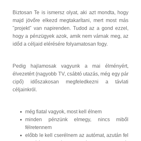
Biztosan Te is ismersz olyat, aki azt mondta, hogy
majd jövőre elkezd megtakarítani, mert most más
"projekt" van napirenden. Tudod az a gond ezzel,
hogy a pénzügyek azok, amik nem várnak meg, az
időd a céljaid elérésére folyamatosan fogy.
Pedig hajlamosak vagyunk a mai élményért,
élvezetért (nagyobb TV, csábtó utazás, még egy pár
cipő) időszakosan megfeledkezni a távlati
céljainkról.
még fiatal vagyok, most kell élnem
minden pénzünk elmegy, nincs miből
félretennem
előbb le kell cserélnem az autómat, azután fel