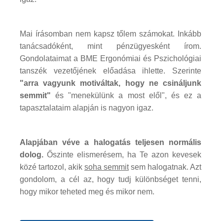
Mai írásomban nem kapsz tőlem számokat. Inkább
tanácsadóként, mint pénzügyesként írom.
Gondolataimat a BME Ergonómiai és Pszichológiai
tanszék vezetőjének előadása ihlette. Szerinte
"arra vagyunk motiváltak, hogy ne csináljunk
semmit"
és "menekülünk a most elől", és ez a
tapasztalataim alapján is nagyon igaz.
Alapjában véve a halogatás teljesen normális
dolog.
Őszinte elismerésem, ha Te azon kevesek
közé tartozol, akik
soha semmit
sem halogatnak. Azt
gondolom, a cél az, hogy tudj különbséget tenni,
hogy mikor teheted meg és mikor nem.