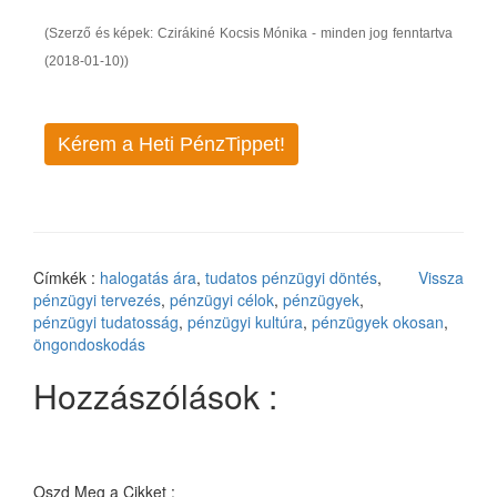
(Szerző és képek: Czirákiné Kocsis Mónika - minden jog fenntartva
(2018-01-10))
Kérem a Heti PénzTippet!
Címkék :
halogatás ára
,
tudatos pénzügyi döntés
,
Vissza
pénzügyi tervezés
,
pénzügyi célok
,
pénzügyek
,
pénzügyi tudatosság
,
pénzügyi kultúra
,
pénzügyek okosan
,
öngondoskodás
Hozzászólások :
Oszd Meg a Cikket :