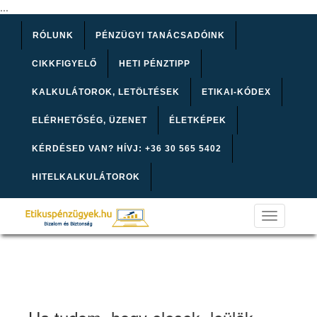
...
RÓLUNK
PÉNZÜGYI TANÁCSADÓINK
CIKKFIGYELŐ
HETI PÉNZTIPP
KALKULÁTOROK, LETÖLTÉSEK
ETIKAI-KÓDEX
ELÉRHETŐSÉG, ÜZENET
ÉLETKÉPEK
KÉRDÉSED VAN? HÍVJ: +36 30 565 5402
HITELKALKULÁTOROK
Toggle
navigation