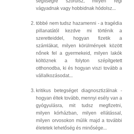
segítségre szorulsz, milyen régi
vágyadnak vagy hobbidnak hódolsz...
többé nem tudsz hazamenni - a tragédia
pillanatától kezdve mi történik a
szeretteiddel, hogyan fizetik a
számlákat, milyen körülmények között
nőnek fel a gyermekeid, milyen lakók
költöznek a folyton szépítgetett
otthonodba, ki és hogyan viszi tovább a
vállalkozásodat...
kritikus betegséget diagnosztizálnak -
hogyan éltek tovább, mennyi esély van a
gyógyulásra, mit tudsz megfizetni,
milyen kórházban, milyen ellátással,
milyen orvosokon múlik majd a további
életetek lehetőség és minősége...