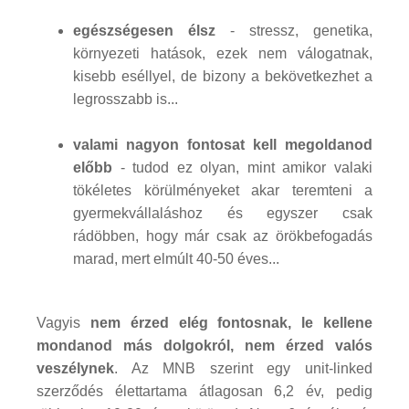
egészségesen élsz
- stressz, genetika,
környezeti hatások, ezek nem válogatnak,
kisebb eséllyel, de bizony a bekövetkezhet a
legrosszabb is...
valami nagyon fontosat kell megoldanod
előbb
- tudod ez olyan, mint amikor valaki
tökéletes körülményeket akar teremteni a
gyermekvállaláshoz és egyszer csak
rádöbben, hogy már csak az örökbefogadás
marad, mert elmúlt 40-50 éves...
Vagyis
nem érzed elég fontosnak, le kellene
mondanod más dolgokról, nem érzed valós
veszélynek
. Az MNB szerint egy unit-linked
szerződés élettartama átlagosan 6,2 év, pedig