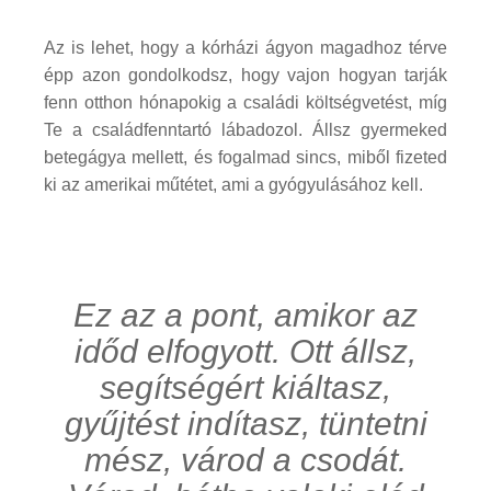
Az is lehet, hogy a kórházi ágyon magadhoz térve
épp azon gondolkodsz, hogy vajon hogyan tarják
fenn otthon hónapokig a családi költségvetést, míg
Te a családfenntartó lábadozol. Állsz gyermeked
betegágya mellett, és fogalmad sincs, miből fizeted
ki az amerikai műtétet, ami a gyógyulásához kell.
Ez az a pont, amikor az
időd elfogyott. Ott állsz,
segítségért kiáltasz,
gyűjtést indítasz, tüntetni
mész, várod a csodát.