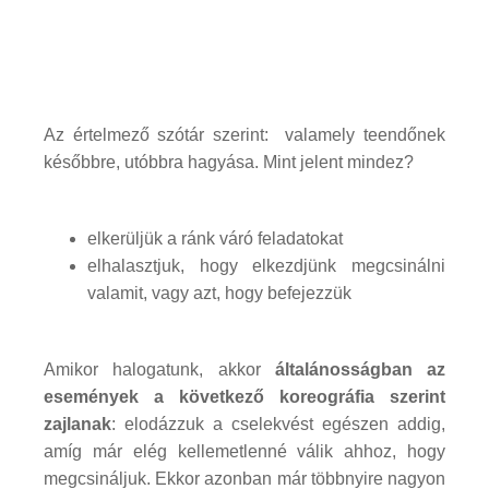
Az értelmező szótár szerint: valamely teendőnek
későbbre, utóbbra hagyása. Mint jelent mindez?
elkerüljük a ránk váró feladatokat
elhalasztjuk, hogy elkezdjünk megcsinálni
valamit, vagy azt, hogy befejezzük
Amikor halogatunk, akkor
általánosságban az
események a következő koreográfia szerint
zajlanak
: elodázzuk a cselekvést egészen addig,
amíg már elég kellemetlenné válik ahhoz, hogy
megcsináljuk. Ekkor azonban már többnyire nagyon