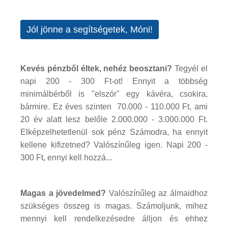
Jól jönne a segítségetek, Móni!
Kevés pénzből éltek, nehéz beosztani?
Tegyél el
napi 200 - 300 Ft-ot! Ennyit a többség
minimálbérből is "elszór" egy kávéra, csokira,
bármire. Ez éves szinten 70.000 - 110.000 Ft, ami
20 év alatt lesz belőle 2.000.000 - 3.000.000 Ft.
Elképzelhetetlenül sok pénz Számodra, ha ennyit
kellene kifizetned? Valószínűleg igen. Napi 200 -
300 Ft, ennyi kell hozzá...
Magas a jövedelmed?
Valószínűleg az álmaidhoz
szükséges összeg is magas. Számoljunk, mihez
mennyi kell rendelkezésedre álljon és ehhez