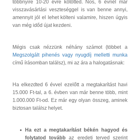
többnyire 10-20 évre kötötted. Nos, 6 évnél már
visszavásárlási veszteséggel is van benne annyi,
amennyit jól el lehet költeni valamire, hiszen úgyis
van még időd újat kezdeni.
Mégis csak nézzünk néhány számot (többet a
Megszolgált pihenés vagy nyugdíj melletti munka
című írásomban találsz), mi az ára a halogatásnak:
Ha elkezdted 6 évvel ezelőtt a megtakarítást havi
15.000 Ft-tal, a 6. évben van már benne több, mint
1.000.000 Ft-od. Ez már egy olyan összeg, aminek
biztosan találsz helyet.
Ha ezt a megtakarítást békén hagyod és
folytatod tovább
az eredeti terved szerint