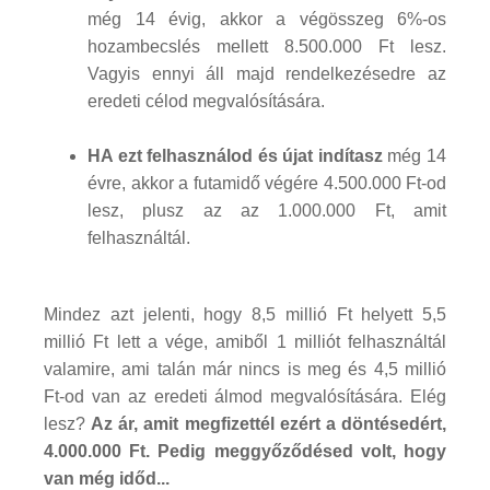
még 14 évig, akkor a végösszeg 6%-os
hozambecslés mellett 8.500.000 Ft lesz.
Vagyis ennyi áll majd rendelkezésedre az
eredeti célod megvalósítására.
HA ezt felhasználod és újat indítasz
még 14
évre, akkor a futamidő végére 4.500.000 Ft-od
lesz, plusz az az 1.000.000 Ft, amit
felhasználtál.
Mindez azt jelenti, hogy 8,5 millió Ft helyett 5,5
millió Ft lett a vége, amiből 1 milliót felhasználtál
valamire, ami talán már nincs is meg és 4,5 millió
Ft-od van az eredeti álmod megvalósítására. Elég
lesz?
Az ár, amit megfizettél ezért a döntésedért,
4.000.000 Ft.
Pedig meggyőződésed volt, hogy
van még időd...