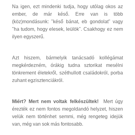
Na igen, ezt mindenki tudja, hogy utólag okos az
ember, de már késő. Erre van is több
(köz)mondásunk: "késő bánat, eb gondolat" vagy
"ha tudom, hogy elesek, leülök". Csakhogy ez nem
ilyen egyszerű.
Azt hiszem, bármelyik tanácsadó kollégámat
megkérdezném, órákig tudna sztorikat mesélni
tönkrement életekről, széthullott családokról, porba
zuhant egzisztenciákról.
Miért? Mert nem voltak felkészültek!
Mert úgy
érezték ez nem fontos megoldandó helyzet, hiszen
velük nem történhet semmi, még rengeteg idejük
van, még van sok más fontosabb.