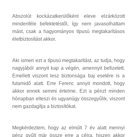
Abszolút kockázatkerülőként eleve elzárkózott
mindenféle befektetéstől, így nem javasolhattam
mást, csak a hagyományos típusú megtakarításos
életbiztosítást akkor.
Aki ismeri ezt a típusú megtakarítást, az tudja, hogy
nagyjából annyit kap a végén, amennyit befizetett.
Emellett viszont lesz biztonsága baj esetére is a
futamidő alatt. Erre Ferenc annyit mondott, hogy
akkor ennek semmi értelme. Ezt a pénzt minden
hónapban elteszi és ugyanúgy összegyűlik, viszont
nem gazdagítja a biztosítókat.
Megkérdeztem, hogy az elmúlt 7 év alatt mennyi
pénz gyűlt már össze erre a célra, hiszen akkor