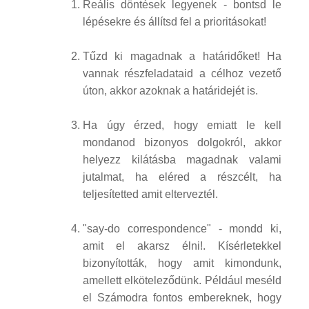
Reális döntések legyenek - bontsd le
lépésekre és állítsd fel a prioritásokat!
Tűzd ki magadnak a határidőket! Ha
vannak részfeladataid a célhoz vezető
úton, akkor azoknak a határidejét is.
Ha úgy érzed, hogy emiatt le kell
mondanod bizonyos dolgokról, akkor
helyezz kilátásba magadnak valami
jutalmat, ha eléred a részcélt, ha
teljesítetted amit elterveztél.
"say-do correspondence" - mondd ki,
amit el akarsz élni!. Kísérletekkel
bizonyították, hogy amit kimondunk,
amellett elköteleződünk. Például meséld
el Számodra fontos embereknek, hogy