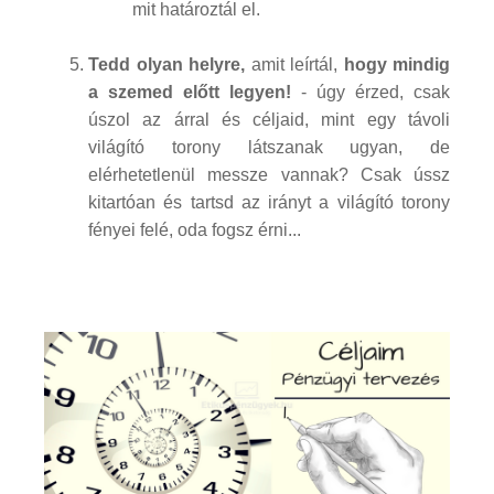
mit határoztál el.
Tedd olyan helyre,
amit leírtál,
hogy mindig
a szemed előtt legyen!
- úgy érzed, csak
úszol az árral és céljaid, mint egy távoli
világító torony látszanak ugyan, de
elérhetetlenül messze vannak? Csak ússz
kitartóan és tartsd az irányt a világító torony
fényei felé, oda fogsz érni...