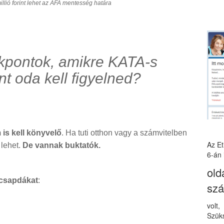
illió forint lehet az ÁFA mentesség határa
kpontok, amikre KATA-s
nt oda kell figyelned?
is kell könyvelő
. Ha tuti otthon vagy a számvitelben
Az E
 lehet.
De vannak buktatók.
6-án 
old
a csapdákat
:
sz
volt
Szüks