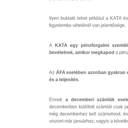
Ilyen buktató lehet például a KATA é
figyelembe vételénél van jelentősége.
A
KATA egy pénzforgalmi szemlé
bevételnek, amikor megkapod
a pénzt
Az
ÁFA esetében azonban gyakran el
és a teljesítés
.
Ennek
a decemberi számlák eseté
decemberben kiállított számlát csak 
még decemberhez kell számolnod, és 
viszont már januárhoz, vagyis a követ