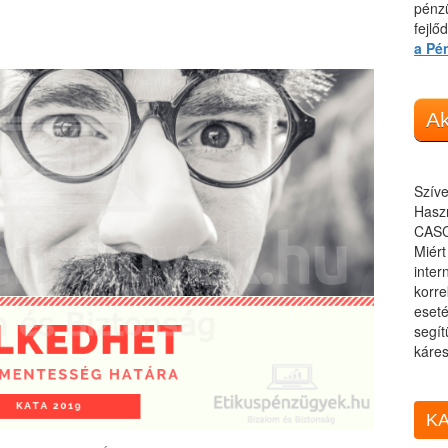
pénzü
fejlő
a Pé
Ak
Szíve
Haszn
CASC
Miér
inter
korre
eseté
segít
káres
KA