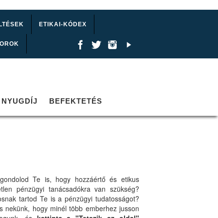
LTÉSEK
ETIKAI-KÓDEX
TOROK
NYUGDÍJ
BEFEKTETÉS
gondolod Te is, hogy hozzáértő és etikus
etlen pénzügyi tanácsadókra van szükség?
osnak tartod Te is a pénzügyi tudatosságot?
ts nekünk, hogy minél több emberhez jusson