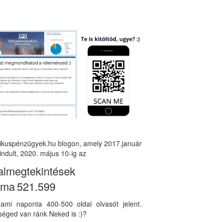
tikuspénzügyek.hu blogon, amely 2017.január
indult, 2020. május 10-ig az
almegtekintések
áma
521.599
, ami naponta 400-500 oldal olvasót jelent.
éged van ránk Neked is :)?