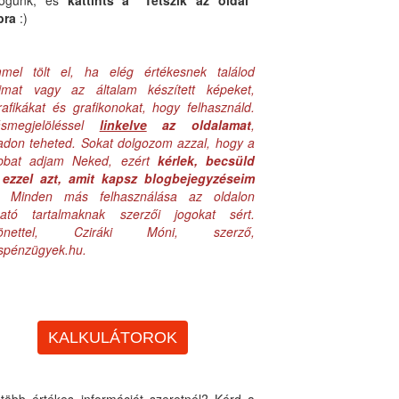
logunk, és
kattints a "Tetszik az oldal"
bra
:)
mel tölt el, ha elég értékesnek találod
aimat vagy az általam készített képeket,
rafikákat és grafikonokat, hogy felhasználd.
ásmegjelöléssel
linkelve
az oldalamat
,
adon teheted. Sokat dolgozom azzal, hogy a
obbat adjam Neked, ezért
kérlek, becsüld
ezzel azt, amit kapsz blogbejegyzéseim
. Minden más felhasználása az oldalon
lható tartalmaknak szerzői jogokat sért.
zönettel, Cziráki Móni, szerző,
uspénzügyek.hu.
KALKULÁTOROK