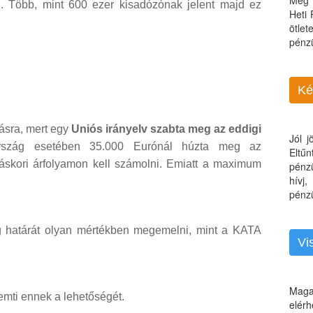
Még 
l. Több, mint 600 ezer kisadózónak jelent majd ez
Heti
ötle
pénz
Ké
lásra, mert egy
Uniós irányelv szabta meg az eddigi
Jól 
szág esetében 35.000 Eurónál húzta meg az
Eltű
áskori árfolyamon kell számolni. Emiatt a maximum
pénz
hívj
pénzü
g határát olyan mértékben megemelni, mint a KATA
Vi
Maga
mti ennek a lehetőségét.
elérh