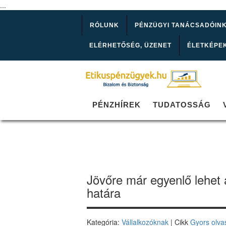
...
RÓLUNK
PÉNZÜGYI TANÁCSADÓIN
ELÉRHETŐSÉG, ÜZENET
ÉLETKÉPE
PÉNZHÍREK
TUDATOSSÁG
Jövőre már egyenlő lehe
határa
Kategória:
Vállalkozóknak
| Cikk
Gyors olva