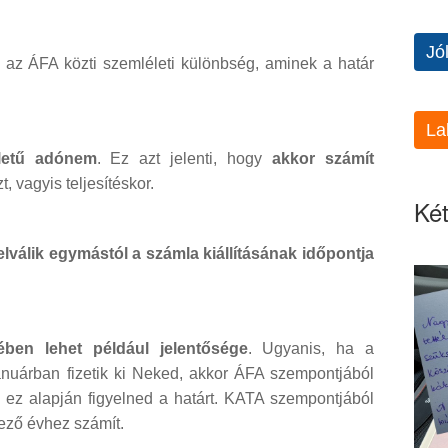
Jó
s az ÁFA közti szemléleti különbség, aminek a határ
La
letű adónem
. Ez azt jelenti, hogy
akkor számít
, vagyis teljesítéskor.
Két
válik egymástól a számla kiállításának időpontja
ben lehet például jelentősége
. Ugyanis, ha a
januárban fizetik ki Neked, akkor ÁFA szempontjából
ez alapján figyelned a határt. KATA szempontjából
kező évhez számít.