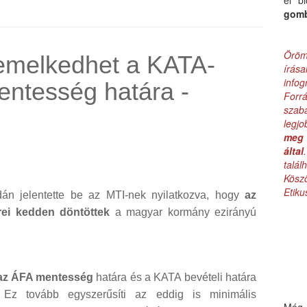
el b
gom
Öröm
a emelkedhet a KATA-
írás
infog
ntesség határa -
Forr
szab
legj
meg 
által
talá
Kös
Etik
dán jelentette be az MTI-nek nyilatkozva, hogy
az
rei kedden döntöttek
a magyar kormány ezirányú
 az ÁFA mentesség
határa és a KATA bevételi határa
 Ez tovább egyszerűsíti az eddig is minimális