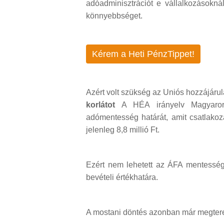
adóadminisztrációt e vállalkozásokná
könnyebbséget.
Kérem a Heti PénzTippet!
Azért volt szükség az Uniós hozzájáru
korlátot
A HÉA irányelv Magyaror
adómentesség határát, amit csatlakoz
jelenleg 8,8 millió Ft.
Ezért nem lehetett az ÁFA mentessé
bevételi értékhatára.
A mostani döntés azonban már megtere