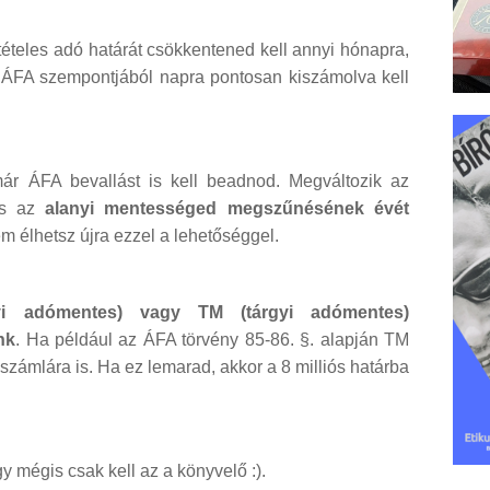
 tételes adó határát csökkentened kell annyi hónapra,
 ÁFA szempontjából napra pontosan kiszámolva kell
már ÁFA bevallást is kell beadnod. Megváltozik az
és az
alanyi mentességed megszűnésének évét
m élhetsz újra ezzel a lehetőséggel.
 adómentes) vagy TM (tárgyi adómentes)
nk
. Ha például az ÁFA törvény 85-86. §. alapján TM
a számlára is. Ha ez lemarad, akkor a 8 milliós határba
y mégis csak kell az a könyvelő :).