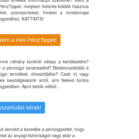
több értékes információt szeretnél? Kérd a
 PénzTippet, melyben hetente küldök hasznos
teket, szempontokat, híreket a mindennapi
ügyeidhez. KATTINTS!
rem a Heti PénzTippet!
jönne néhány konkrét válasz a kérdéseidre?
nt a pénzügyi tanácsadód? Belebonyolódtál a
ügyi termékek útvesztőjébe? Csak írj vagy
, és beszélgessünk arról, ami Neked fontos
gyeidben. Apró betűk nélkül...
sszahívást kérek!
d vennéd a kezedbe a pénzügyeidet, hogy
esd az anyagi biztonságot vagy akár a