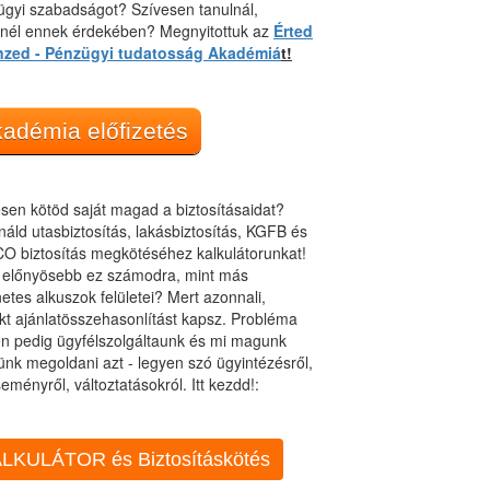
gyi szabadságot? Szívesen tanulnál,
dnél ennek érdekében? Megnyitottuk az
Érted
nzed - Pénzügyi tudatosság Akadémiá
t!
adémia előfizetés
sen kötöd saját magad a biztosításaidat?
áld utasbiztosítás, lakásbiztosítás, KGFB és
O biztosítás megkötéséhez kalkulátorunkat!
t előnyösebb ez számodra, mint más
netes alkuszok felületei? Mert azonnali,
kt ajánlatösszehasonlítást kapsz. Probléma
n pedig ügyfélszolgáltaunk és mi magunk
ünk megoldani azt - legyen szó ügyintézésről,
eményről, változtatásokról. Itt kezdd!:
LKULÁTOR és Biztosításkötés