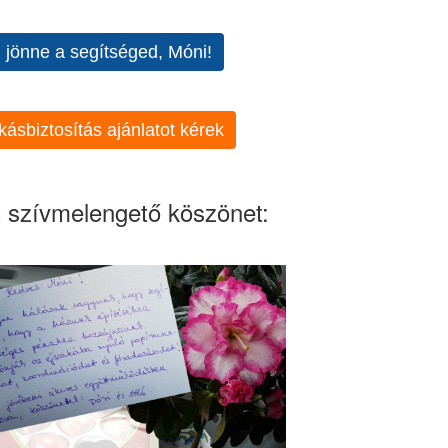
l jönne a segítséged, Móni!
kásbiztosítás ajánlatot kérek
 szívmelengető köszönet: