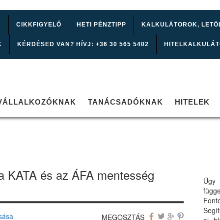
K
CIKKFIGYELŐ
HETI PÉNZTIPP
KALKULÁTOROK, LETÖ
K
KÉRDÉSED VAN? HÍVJ: +36 30 565 5402
HITELKALKULÁ
VÁLLALKOZÓKNAK
TANÁCSADÓKNAK
HITELEK
t a KATA és az ÁFA mentesség
Úgy 
függ
Font
Segí
sása
MEGOSZTÁS