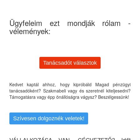
Ügyfeleim ezt mondják rólam -
vélemények:
Tanácsadót választok
Kedvet kaptál ahhoz, hogy kipróbáld Magad pénzügyi
tanácsadóként? Szakmabeli vagy és szeretnél kiteljesedni?
Támogatásra vagy épp önállóságra vágysz? Beszélgessünk!
Szívesen dolgoznék veletek!
VÁLLALKOZÁSA VAN, CÉGVEZETŐ? Időt