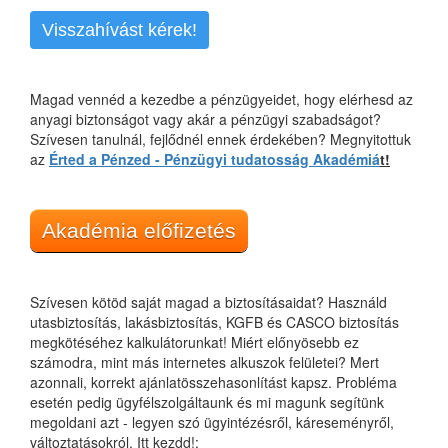
Visszahívást kérek!
Magad vennéd a kezedbe a pénzügyeidet, hogy elérhesd az
anyagi biztonságot vagy akár a pénzügyi szabadságot?
Szívesen tanulnál, fejlődnél ennek érdekében? Megnyitottuk
az
Érted a Pénzed - Pénzügyi tudatosság Akadémiá
t!
Akadémia előfizetés
Szívesen kötöd saját magad a biztosításaidat? Használd
utasbiztosítás, lakásbiztosítás, KGFB és CASCO biztosítás
megkötéséhez kalkulátorunkat! Miért előnyösebb ez
számodra, mint más internetes alkuszok felületei? Mert
azonnali, korrekt ajánlatösszehasonlítást kapsz. Probléma
esetén pedig ügyfélszolgáltaunk és mi magunk segítünk
megoldani azt - legyen szó ügyintézésről, káreseményről,
változtatásokról. Itt kezdd!: