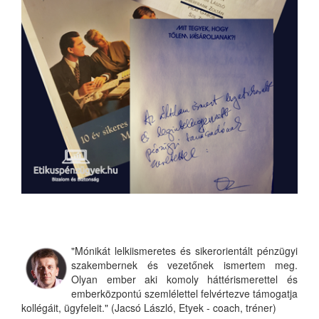
"Mónikát lelkiismeretes és sikerorientált pénzügyi
szakembernek és vezetőnek ismertem meg.
Olyan ember aki komoly háttérismerettel és
emberközpontú szemlélettel felvértezve támogatja
kollégáit, ügyfeleit." (Jacsó László, Etyek - coach, tréner)