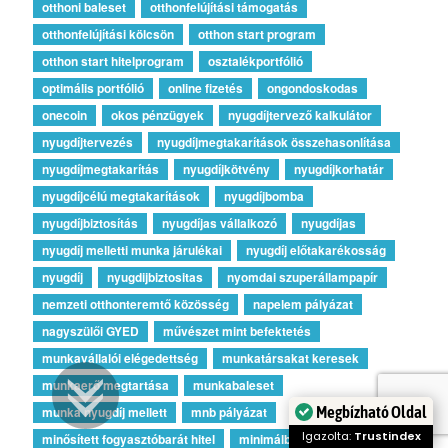
otthoni baleset
otthonfelújítási támogatás
otthonfelújítási kölcsön
otthon start program
otthon start hitelprogram
osztalékportfólió
optimális portfólió
online fizetés
ongondoskodas
onecoin
okos pénzügyek
nyugdíjtervező kalkulátor
nyugdíjtervezés
nyugdíjmegtakarítások összehasonlítása
nyugdíjmegtakarítás
nyugdíjkötvény
nyugdíjkorhatár
nyugdíjcélú megtakarítások
nyugdíjbomba
nyugdíjbiztosítás
nyugdíjas vállalkozó
nyugdíjas
nyugdíj melletti munka járulékai
nyugdíj előtakarékosság
nyugdíj
nyugdijbiztositas
nyomdai szuperállampapír
nemzeti otthonteremtő közösség
napelem pályázat
nagyszülői GYED
művészet mint befektetés
munkavállalói elégedettség
munkatársakat keresek
munkaerő megtartása
munkabaleset
Megbízható Oldal
munka nyugdíj mellett
mnb pályázat
Igazolta:
Trustindex
minősített fogyasztóbarát hitel
minimálbér2019