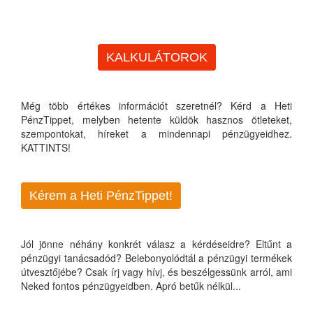
KALKULÁTOROK
Még több értékes információt szeretnél? Kérd a Heti
PénzTippet, melyben hetente küldök hasznos ötleteket,
szempontokat, híreket a mindennapi pénzügyeidhez.
KATTINTS!
Kérem a Heti PénzTippet!
Jól jönne néhány konkrét válasz a kérdéseidre? Eltűnt a
pénzügyi tanácsadód? Belebonyolódtál a pénzügyi termékek
útvesztőjébe? Csak írj vagy hívj, és beszélgessünk arról, ami
Neked fontos pénzügyeidben. Apró betűk nélkül...