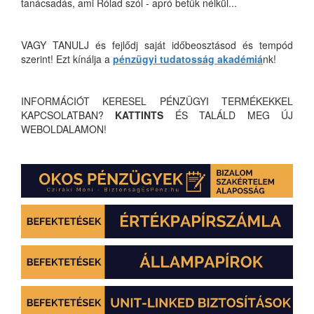
tanácsadás, ami Rólad szól - apró betűk nélkül...
VAGY TANULJ és fejlődj saját időbeosztásod és tempód
szerint! Ezt kínálja a
pénzügyi tudatosság akadémiá
nk!
INFORMÁCIÓT KERESEL PÉNZÜGYI TERMÉKEKKEL
KAPCSOLATBAN?
KATTINTS
ÉS TALÁLD MEG ÚJ
WEBOLDALAMON!