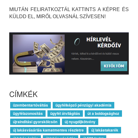
MIUTÁN FELIRATKOZTÁL KATTINTS A KÉPRE ÉS
KÜLDD EL, MIRŐL OLVASNÁL SZÍVESEN!
CÍMKÉK
üzembentartóváltás
ügyfélképző pénzügyi akadémia
ügyfélazonosítás
ügyfél átvilágítás
út a boldogsághoz
újraindítási gyorskölcsön
új nyugdíjkötvény
új lakásvásárlás kamatmentes részletre
új lakástakarék