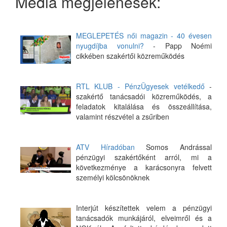
Média megjelenések:
MEGLEPETÉS női magazin - 40 évesen
nyugdíjba vonulni?
- Papp Noémi
cikkében szakértői közreműködés
RTL KLUB - PénzÜgyesek vetélkedő
-
szakértő tanácsadói közreműködés, a
feladatok kitalálása és összeállítása,
valamint részvétel a zsűriben
ATV Híradóban
Somos Andrással
pénzügyi szakértőként arról, mi a
következménye a karácsonyra felvett
személyi kölcsönöknek
Interjút készítettek velem a pénzügyi
tanácsadók munkájáról, elveimről és a