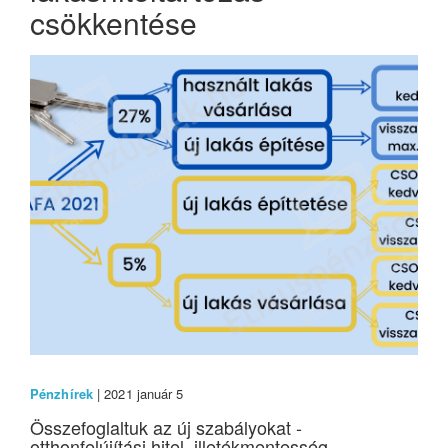
csökkentése
Pénzhírek
| 2021 január 5
Összefoglaltuk az új szabályokat -
otthonfelújítási hitel, illetékmentesség,