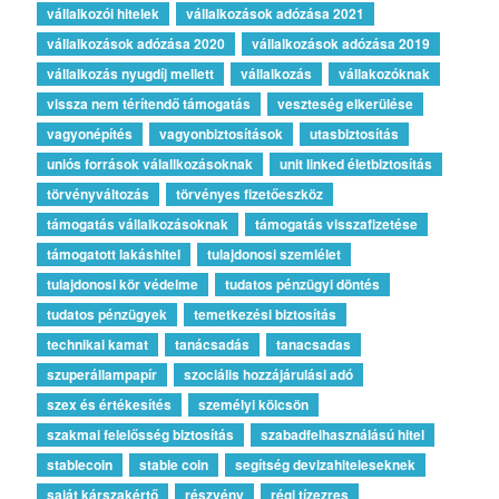
vállalkozói hitelek
vállalkozások adózása 2021
vállalkozások adózása 2020
vállalkozások adózása 2019
vállalkozás nyugdíj mellett
vállalkozás
vállakozóknak
vissza nem térítendő támogatás
veszteség elkerülése
vagyonépítés
vagyonbiztosítások
utasbiztosítás
uniós források válallkozásoknak
unit linked életbiztosítás
törvényváltozás
törvényes fizetőeszköz
támogatás vállalkozásoknak
támogatás visszafizetése
támogatott lakáshitel
tulajdonosi szemlélet
tulajdonosi kör védelme
tudatos pénzügyi döntés
tudatos pénzügyek
temetkezési biztosítás
technikai kamat
tanácsadás
tanacsadas
szuperállampapír
szociális hozzájárulási adó
szex és értékesítés
személyi kölcsön
szakmai felelősség biztosítás
szabadfelhasználású hitel
stablecoin
stable coin
segítség devizahiteleseknek
saját kárszakértő
részvény
régi tízezres