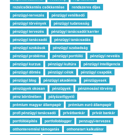
rezsicsökkentés csökkentése
rendszeres díjas
pénzügyi-tervezés
pénzügyi vetélkedő
pénzügyi törvények
pénzügyi tudatosság
pénzügyi tervezés
pénzügyi tanácsadói karrier
pénzügyi tanácsadó
pénzügyi tanácsadás
pénzügyi szokások
pénzügyi szabadság
pénzügyi probléma
pénzügyi portfólió
pénzügyi nevelés
pénzügyi kurzus
pénzügyi kultúra
pénzügyi intelligencia
pénzügyi döntés
pénzügyi célok
pénzügyi csapdák
pénzügyi blog
pénzügyi akadémia
pénzügyesek
pénzügyek okosan
pénzügyek
pénzmosási törvény
pénz börtönében
pályázatfigyelő
prémium magyar állampapír
prémium euró állampapír
profi pénzügyi tanácsadó
privátbankár
privát bankár
portfólióépítés
portfolioblogger
penzugyi-tervezes
otthonteremtési támogatás
otthonstart kalkulátor