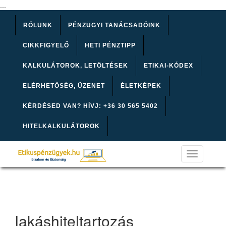
...
RÓLUNK
PÉNZÜGYI TANÁCSADÓINK
CIKKFIGYELŐ
HETI PÉNZTIPP
KALKULÁTOROK, LETÖLTÉSEK
ETIKAI-KÓDEX
ELÉRHETŐSÉG, ÜZENET
ÉLETKÉPEK
KÉRDÉSED VAN? HÍVJ: +36 30 565 5402
HITELKALKULÁTOROK
Toggle
navigation
lakáshiteltartozás