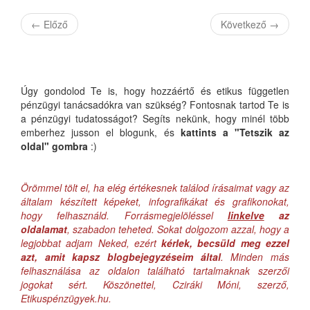
←
Előző
Következő
→
Úgy gondolod Te is, hogy hozzáértő és etikus független
pénzügyi tanácsadókra van szükség? Fontosnak tartod Te is
a pénzügyi tudatosságot? Segíts nekünk, hogy minél több
emberhez jusson el blogunk, és
kattints a "Tetszik az
oldal" gombra
:)
Örömmel tölt el, ha elég értékesnek találod írásaimat vagy az
általam készített képeket, infografikákat és grafikonokat,
hogy felhasználd. Forrásmegjelöléssel
linkelve
az
oldalamat
, szabadon teheted. Sokat dolgozom azzal, hogy a
legjobbat adjam Neked, ezért
kérlek, becsüld meg ezzel
azt, amit kapsz blogbejegyzéseim által
. Minden más
felhasználása az oldalon található tartalmaknak szerzői
jogokat sért. Köszönettel, Cziráki Móni, szerző,
Etikuspénzügyek.hu.