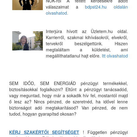
NOK-ról A feltett kérdésekre adott
válaszaimat a
bdpst24.hu oldalán
olvashatod.
Interjúra hívott az Üzletem.hu oldal.
Karrierről, szakmai kihívásokról, elvekről,
tervekről beszélgettünk. Hiszen
megtaláltam a küldetést, ami
megállíthatatlanul hajt előre.
Itt olvashatod
SEM IDŐD, SEM ENERGIÁD pénzügyi termékekkel,
biztosításokkal foglalkozni? Eltűnt a pénzügyi tanácsadód,
vagy meguntad, hogy már a sokadik hív fel, mostantól majd
ő lesz az? Nincs pénzed, de szeretnéd, ha idővel lenne
biztonságot adó megtakarításod? Van pénzed, de nem
tudod, hogyan gyarapítsd okosan?
KÉRJ SZAKÉRTŐI SEGÍTSÉGET
! Független pénzügyi