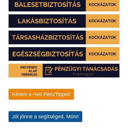
Kérem a Heti PénzTippet!
Jól jönne a segítséged, Móni!