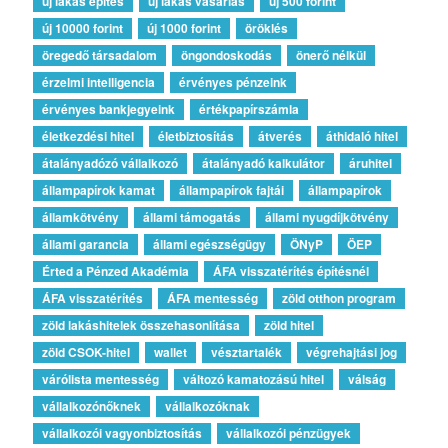
új lakás építés
új lakás vásárlás
új 500 forint
új 10000 forint
új 1000 forint
öröklés
öregedő társadalom
öngondoskodás
önerő nélkül
érzelmi intelligencia
érvényes pénzeink
érvényes bankjegyeink
értékpapírszámla
életkezdési hitel
életbiztosítás
átverés
áthidaló hitel
átalányadózó vállalkozó
átalányadó kalkulátor
áruhitel
állampapírok kamat
állampapírok fajtái
állampapírok
államkötvény
állami támogatás
állami nyugdíjkötvény
állami garancia
állami egészségügy
ÖNyP
ÖEP
Érted a Pénzed Akadémia
ÁFA visszatérítés építésnél
ÁFA visszatérítés
ÁFA mentesség
zöld otthon program
zöld lakáshitelek összehasonlítása
zöld hitel
zöld CSOK-hitel
wallet
vésztartalék
végrehajtási jog
várólista mentesség
változó kamatozású hitel
válság
vállalkozónőknek
vállalkozóknak
vállalkozói vagyonbiztosítás
vállalkozói pénzügyek