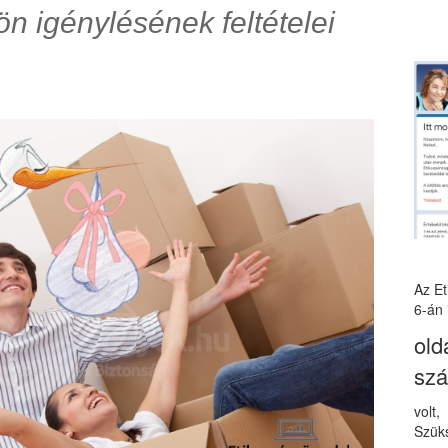
n igénylésének feltételei
Az E
6-án 
old
sz
volt
Szüks