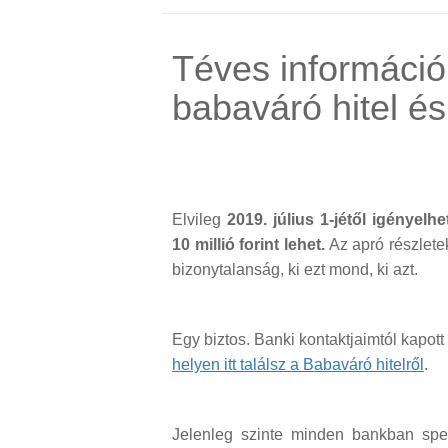
Téves információ
babaváró hitel é
Elvileg
2019. július 1-jétől igénye
10 millió forint lehet.
Az apró részlete
bizonytalanság, ki ezt mond, ki azt.
Egy biztos. Banki kontaktjaimtól kapot
helyen itt találsz a Babaváró hitelről
.
Jelenleg szinte minden bankban speci