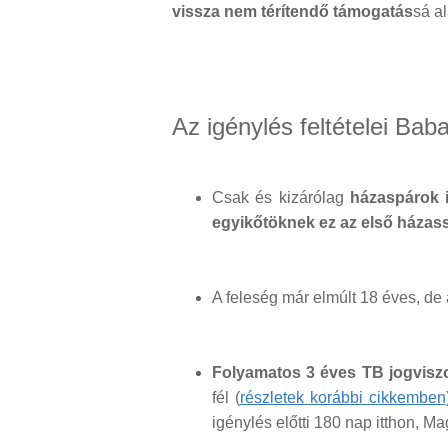
vissza nem térítendő támogatás
sá a
Az igénylés feltételei Baba
Csak és kizárólag
házaspárok i
egyikőtöknek ez az első házas
A feleség már elmúlt 18 éves, de
Folyamatos 3 éves TB jogvis
fél (
részletek korábbi cikkemben
igénylés előtti 180 nap itthon, M