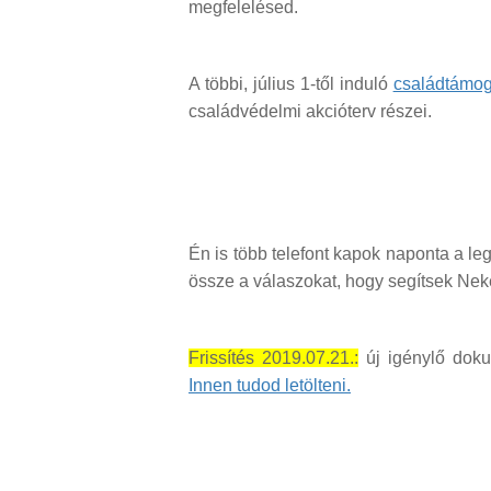
megfelelésed.
A többi, július 1-től induló
családtámoga
családvédelmi akcióterv részei.
Én is több telefont kapok naponta a le
össze a válaszokat, hogy segítsek Nek
Frissítés 2019.07.21.:
új igénylő doku
Innen tudod letölteni.