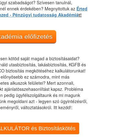
gyi szabadságot? Szívesen tanulnál,
dnél ennek érdekében? Megnyitottuk az
Érted
nzed - Pénzügyi tudatosság Akadémiá
t!
adémia előfizetés
sen kötöd saját magad a biztosításaidat?
áld utasbiztosítás, lakásbiztosítás, KGFB és
O biztosítás megkötéséhez kalkulátorunkat!
t előnyösebb ez számodra, mint más
netes alkuszok felületei? Mert azonnali,
kt ajánlatösszehasonlítást kapsz. Probléma
n pedig ügyfélszolgáltaunk és mi magunk
ünk megoldani azt - legyen szó ügyintézésről,
eményről, változtatásokról. Itt kezdd!:
LKULÁTOR és Biztosításkötés