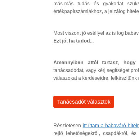
más-más tudás és gyakorlat szüks
értékpapírszámlákhoz, a jelzálog hite
Most viszont jó eséllyel az is fog babav
Ezt jó, ha tudod...
Amennyiben attól tartasz, hogy
tanácsadódat, vagy kérj segítséget pro
válaszokat a kérdéseidre, felkészítünk a
Tanácsadót választok
Részletesen
itt írtam a babaváró hitelr
rejlő lehetőségekről, csapdákról, és