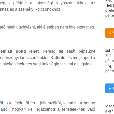
Még 
éges például a lakossági folyószámlákhoz, az
Heti
lekhez és a személyi kölcsönökhöz.
ötle
pénz
áró hitelt ügyintézni, aki életében nem hitelezett még.
Ké
Jól 
 emiatt gond lehet
, keresd fel saját pénzügyi
Eltű
fi pénzügyi tanácsadóinktól.
Kattints
, és megkapod a
pénz
 hitelfelvételre és segítünk végig is vinni az ügyletet:
hívj
pénzü
Vi
ől
, a feltételeiről és a jellemzőiről, valamint a benne
Maga
 arról, hogyan kell igazolnod a feltételeknek való
elérh