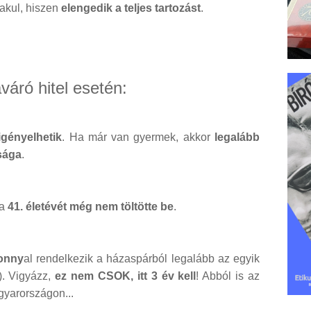
lakul, hiszen
elengedik a teljes tartozást
.
váró hitel esetén:
gényelhetik
. Ha már van gyermek, akkor
legalább
sága
.
 a
41. életévét még nem töltötte be
.
zonny
al rendelkezik a házaspárból legalább az egyik
). Vigyázz,
ez nem CSOK, itt 3 év kell
! Abból is az
agyarországon...