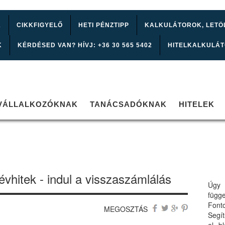
K
CIKKFIGYELŐ
HETI PÉNZTIPP
KALKULÁTOROK, LETÖ
K
KÉRDÉSED VAN? HÍVJ: +36 30 565 5402
HITELKALKULÁ
VÁLLALKOZÓKNAK
TANÁCSADÓKNAK
HITELEK
évhitek - indul a visszaszámlálás
Úgy 
függ
Font
MEGOSZTÁS
Segí