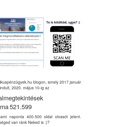
tikuspénzügyek.hu blogon, amely 2017.január
indult, 2020. május 10-ig az
almegtekintések
áma
521.599
, ami naponta 400-500 oldal olvasót jelent.
éged van ránk Neked is :)?