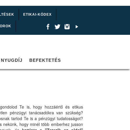
LTÉSEK
ETIKAI-KÓDEX
TOROK
NYUGDÍJ
BEFEKTETÉS
gondolod Te is, hogy hozzáértő és etikus
etlen pénzügyi tanácsadókra van szükség?
osnak tartod Te is a pénzügyi tudatosságot?
ts nekünk, hogy minél több emberhez jusson