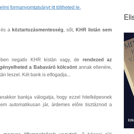
mi formanyomtatványt itt töltheted le.
Eli
és a
köztartozásmentesség
, sőt,
KHR listán sem
iben negatív KHR kistán vagy, de
rendezed az
gényelheted a Babaváró kölcsönt
annak ellenére,
n leszel. Két bank is elfogadja...
anakkor bankja válogatja, hogy ezzel hitelképesnek
em automatikusan jár, árdemes előre tisztáznod a