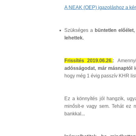
A NEAK (OEP) igazoláshoz a kérel
Szükséges a
büntetlen előélet,
lehettek.
Frissítés 2019.06.26.
:
Amenny
adósságodat, már másnaptól i
hogy még 1 évig passzív KHR listá
Ez a könnyítés jól hangzik, ugy
minősít-e vagy sem. Tehát ez n
bankkal...