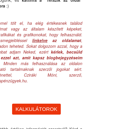
logunk, és
kattints a "Tetszik az oldal"
bra
:)
mel tölt el, ha elég értékesnek találod
aimat vagy az általam készített képeket,
rafikákat és grafikonokat, hogy felhasználd.
ásmegjelöléssel
linkelve
az oldalamat
,
adon teheted. Sokat dolgozom azzal, hogy a
obbat adjam Neked, ezért
kérlek, becsüld
ezzel azt, amit kapsz blogbejegyzéseim
. Minden más felhasználása az oldalon
lható tartalmaknak szerzői jogokat sért.
zönettel, Cziráki Móni, szerző,
uspénzügyek.hu.
KALKULÁTOROK