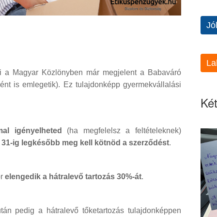
Jó
La
ami a Magyar Közlönyben már megjelent a Babaváró
ént is emlegetik). Ez tulajdonképp gyermekvállalási
Két
mal igényelheted
(ha megfelelsz a feltételeknek)
31-ig legkésőbb meg kell kötnöd a szerződést
.
or
elengedik a hátralevő tartozás 30%-át
.
án pedig a hátralevő tőketartozás tulajdonképpen