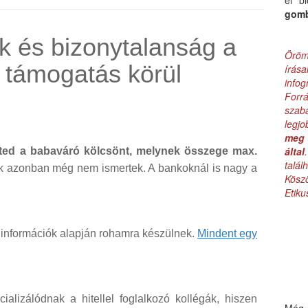
el b
gom
k és bizonytalanság a
Öröm
s támogatás körül
írás
infog
Forr
szab
legj
meg 
által
lheted a babaváró kölcsönt, melynek összege max.
talá
k azonban még nem ismertek. A bankoknál is nagy a
Kös
Etik
t információk alapján rohamra készülnek.
Mindent egy
alizálódnak a hitellel foglalkozó kollégák, hiszen