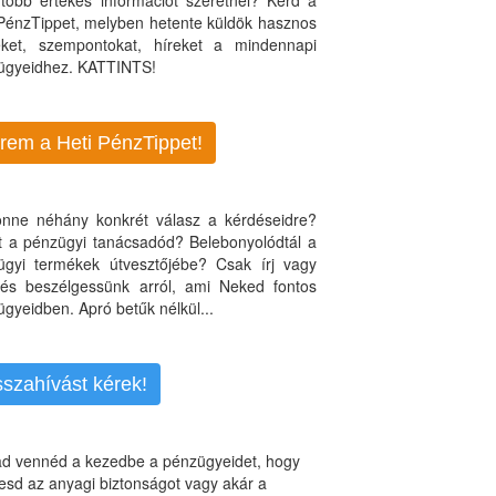
több értékes információt szeretnél? Kérd a
 PénzTippet, melyben hetente küldök hasznos
teket, szempontokat, híreket a mindennapi
ügyeidhez. KATTINTS!
rem a Heti PénzTippet!
jönne néhány konkrét válasz a kérdéseidre?
nt a pénzügyi tanácsadód? Belebonyolódtál a
ügyi termékek útvesztőjébe? Csak írj vagy
, és beszélgessünk arról, ami Neked fontos
gyeidben. Apró betűk nélkül...
sszahívást kérek!
d vennéd a kezedbe a pénzügyeidet, hogy
esd az anyagi biztonságot vagy akár a