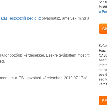
pénzü
fejlő
a Pé
tási eszközről pedig itt
olvashatsz, amelyek mind a
Ak
Szíve
Haszn
CASC
gkülönbözőbb kérdésekkel. Ezekre gyűjtöttem most itt
Miér
ed.
inter
korre
eseté
mentum a TB igazolási kérelemhez 2019.07.17-től.
segít
káres
KA