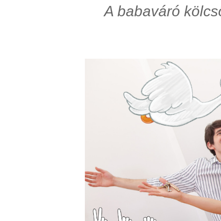
A babaváró kölcsö