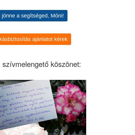
l jönne a segítséged, Móni!
kásbiztosítás ajánlatot kérek
 szívmelengető köszönet: