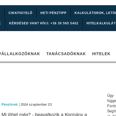
K
CIKKFIGYELŐ
HETI PÉNZTIPP
KALKULÁTOROK, LETÖ
K
KÉRDÉSED VAN? HÍVJ: +36 30 565 5402
HITELKALKULÁ
VÁLLALKOZÓKNAK
TANÁCSADÓKNAK
HITELEK
Úgy 
függ
Pénzhírek
| 2024 szeptember 23
Font
Segí
Mi jöhet még? - beavatkozik a Kormány a