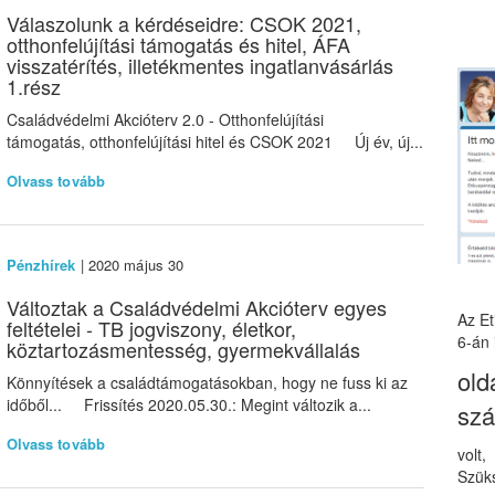
Válaszolunk a kérdéseidre: CSOK 2021,
otthonfelújítási támogatás és hitel, ÁFA
visszatérítés, illetékmentes ingatlanvásárlás
1.rész
Családvédelmi Akcióterv 2.0 - Otthonfelújítási
támogatás, otthonfelújítási hitel és CSOK 2021 Új év, új...
Olvass tovább
Pénzhírek
| 2020 május 30
Változtak a Családvédelmi Akcióterv egyes
Az E
feltételei - TB jogviszony, életkor,
6-án 
köztartozásmentesség, gyermekvállalás
old
Könnyítések a családtámogatásokban, hogy ne fuss ki az
időből... Frissítés 2020.05.30.: Megint változik a...
sz
Olvass tovább
volt
Szüks