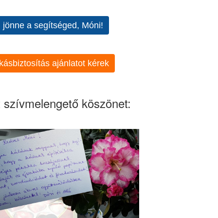
l jönne a segítséged, Móni!
kásbiztosítás ajánlatot kérek
 szívmelengető köszönet: