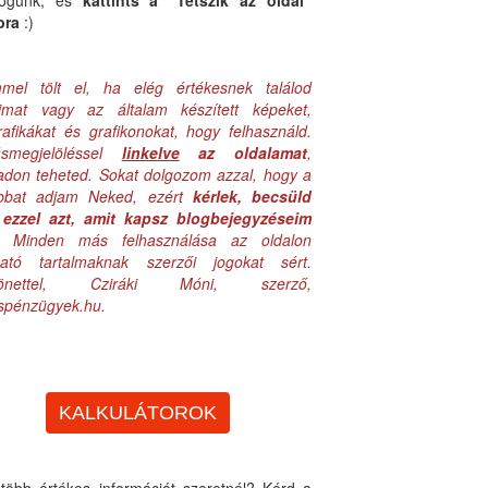
logunk, és
kattints a "Tetszik az oldal"
bra
:)
mel tölt el, ha elég értékesnek találod
aimat vagy az általam készített képeket,
rafikákat és grafikonokat, hogy felhasználd.
ásmegjelöléssel
linkelve
az oldalamat
,
adon teheted. Sokat dolgozom azzal, hogy a
obbat adjam Neked, ezért
kérlek, becsüld
ezzel azt, amit kapsz blogbejegyzéseim
. Minden más felhasználása az oldalon
lható tartalmaknak szerzői jogokat sért.
zönettel, Cziráki Móni, szerző,
uspénzügyek.hu.
KALKULÁTOROK