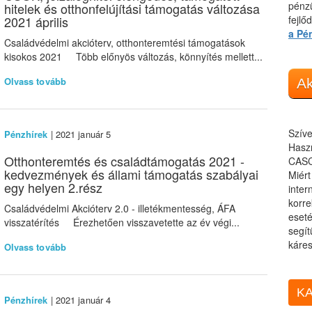
pénzü
hitelek és otthonfelújítási támogatás változása
2021 április
fejlő
a Pé
Családvédelmi akcióterv, otthonteremtési támogatások
kisokos 2021 Több előnyös változás, könnyítés mellett...
Olvass tovább
Ak
Szíve
Pénzhírek
| 2021 január 5
Haszn
Otthonteremtés és családtámogatás 2021 -
CASC
kedvezmények és állami támogatás szabályai
Miér
egy helyen 2.rész
inter
korre
Családvédelmi Akcióterv 2.0 - illetékmentesség, ÁFA
eseté
visszatérítés Érezhetően visszavetette az év végi...
segít
káres
Olvass tovább
KA
Pénzhírek
| 2021 január 4