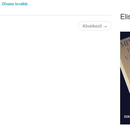
Olvass tovább
Eli
Következő
→