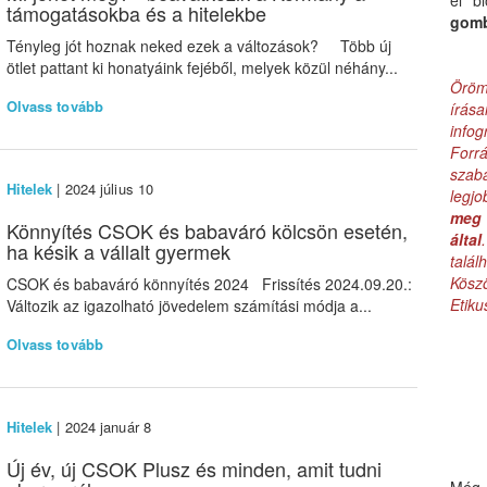
el b
támogatásokba és a hitelekbe
gom
Tényleg jót hoznak neked ezek a változások? Több új
ötlet pattant ki honatyáink fejéből, melyek közül néhány...
Öröm
Olvass tovább
írás
infog
Forr
szab
Hitelek
| 2024 július 10
legj
meg 
Könnyítés CSOK és babaváró kölcsön esetén,
által
ha késik a vállalt gyermek
talá
Kös
CSOK és babaváró könnyítés 2024 Frissítés 2024.09.20.:
Etik
Változik az igazolható jövedelem számítási módja a...
Olvass tovább
Hitelek
| 2024 január 8
Új év, új CSOK Plusz és minden, amit tudni