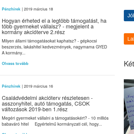
Pénzhírek
| 2019 március 18
Jó
Hogyan érheted el a legtöbb támogatást, ha
több gyermeket vállalsz? - megjelent a
kormány akcióterve 2.rész
La
Milyen állami támogatásokat kaphatsz? - gépkocsi
beszerzés, lakáshitel kedvezmények, nagymama GYED
A kormány...
Két
Olvass tovább
Pénzhírek
| 2019 március 16
Családvédelmi akcióterv részletesen -
asszonyhitel, autó támogatás, CSOK
változások 2019-ben 1.rész
Megéri gyermeket vállalni a támogatásokért? - 10 milliós
babaváró hitel Egyértelmű kormányzati cél, hogy...