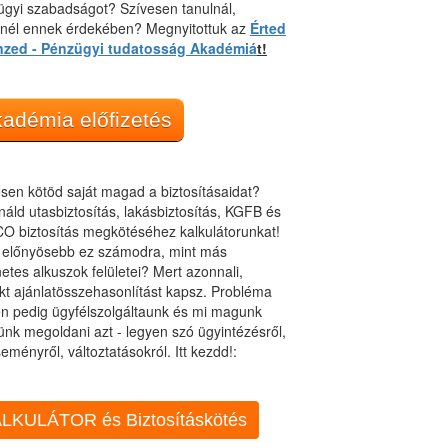
gyi szabadságot? Szívesen tanulnál,
dnél ennek érdekében? Megnyitottuk az
Érted
nzed - Pénzügyi tudatosság Akadémiá
t!
adémia előfizetés
sen kötöd saját magad a biztosításaidat?
áld utasbiztosítás, lakásbiztosítás, KGFB és
O biztosítás megkötéséhez kalkulátorunkat!
t előnyösebb ez számodra, mint más
netes alkuszok felületei? Mert azonnali,
kt ajánlatösszehasonlítást kapsz. Probléma
n pedig ügyfélszolgáltaunk és mi magunk
ünk megoldani azt - legyen szó ügyintézésről,
eményről, változtatásokról. Itt kezdd!:
LKULÁTOR és Biztosításkötés