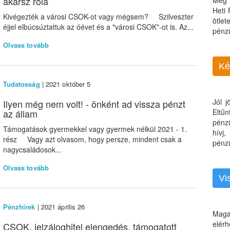
akarsz róla
Még 
Heti
Kivégezték a városi CSOK-ot vagy mégsem? Szilveszter
ötle
éjjel elbúcsúztattuk az óévet és a "városi CSOK"-ot is. Az...
pénz
Olvass tovább
Ké
Tudatosság
| 2021 október 5
Jól 
Ilyen még nem volt! - önként ad vissza pénzt
az állam
Eltű
pénz
Támogatások gyermekkel vagy gyermek nélkül 2021 - 1.
hívj
rész Vagy azt olvasom, hogy persze, mindent csak a
pénzü
nagycsaládosok...
Olvass tovább
Vi
Pénzhírek
| 2021 április 26
Maga
elérh
CSOK, jelzáloghitel elengedés, támogatott