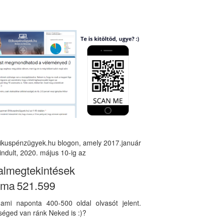
tikuspénzügyek.hu blogon, amely 2017.január
indult, 2020. május 10-ig az
almegtekintések
áma
521.599
, ami naponta 400-500 oldal olvasót jelent.
éged van ránk Neked is :)?