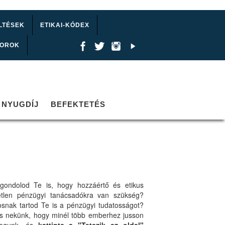
LTÉSEK
ETIKAI-KÓDEX
TOROK
NYUGDÍJ
BEFEKTETÉS
gondolod Te is, hogy hozzáértő és etikus
etlen pénzügyi tanácsadókra van szükség?
osnak tartod Te is a pénzügyi tudatosságot?
ts nekünk, hogy minél több emberhez jusson