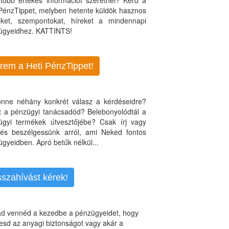
több értékes információt szeretnél? Kérd a
 PénzTippet, melyben hetente küldök hasznos
teket, szempontokat, híreket a mindennapi
ügyeidhez. KATTINTS!
rem a Heti PénzTippet!
jönne néhány konkrét válasz a kérdéseidre?
nt a pénzügyi tanácsadód? Belebonyolódtál a
ügyi termékek útvesztőjébe? Csak írj vagy
, és beszélgessünk arról, ami Neked fontos
gyeidben. Apró betűk nélkül...
sszahívást kérek!
d vennéd a kezedbe a pénzügyeidet, hogy
esd az anyagi biztonságot vagy akár a