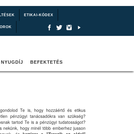
LTÉSEK
ETIKAI-KÓDEX
TOROK
NYUGDÍJ
BEFEKTETÉS
gondolod Te is, hogy hozzáértő és etikus
etlen pénzügyi tanácsadókra van szükség?
osnak tartod Te is a pénzügyi tudatosságot?
ts nekünk, hogy minél több emberhez jusson