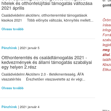
el b
hitelek és otthonfelújítási támogatás változása
gom
2021 április
Családvédelmi akcióterv, otthonteremtési támogatások
Öröm
kisokos 2021 Több előnyös változás, könnyítés mellett...
írás
Olvass tovább
infog
Forr
szab
legj
Pénzhírek
| 2021 január 5
meg 
által
Otthonteremtés és családtámogatás 2021 -
talá
kedvezmények és állami támogatás szabályai
Kös
egy helyen 2.rész
Etik
Családvédelmi Akcióterv 2.0 - illetékmentesség, ÁFA
visszatérítés Érezhetően visszavetette az év végi...
Olvass tovább
Pénzhírek
| 2021 január 4