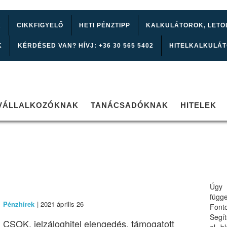
K
CIKKFIGYELŐ
HETI PÉNZTIPP
KALKULÁTOROK, LETÖ
K
KÉRDÉSED VAN? HÍVJ: +36 30 565 5402
HITELKALKULÁ
VÁLLALKOZÓKNAK
TANÁCSADÓKNAK
HITELEK
Úgy 
függ
Pénzhírek
| 2021 április 26
Font
Segí
CSOK, jelzáloghitel elengedés, támogatott