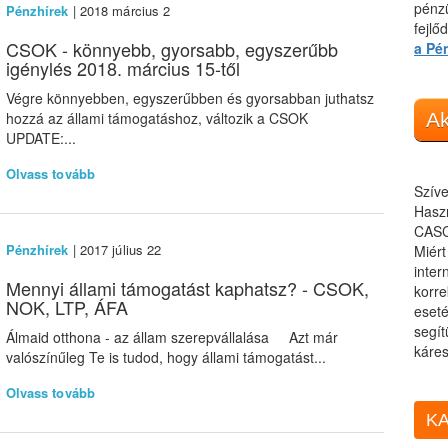
pénzü
Pénzhírek
| 2018 március 2
fejlő
CSOK - könnyebb, gyorsabb, egyszerűbb
a Pé
igénylés 2018. március 15-től
Végre könnyebben, egyszerűbben és gyorsabban juthatsz
hozzá az állami támogatáshoz, változik a CSOK
Ak
UPDATE:...
Olvass tovább
Szíve
Haszn
CASC
Pénzhírek
| 2017 július 22
Miér
inter
Mennyi állami támogatást kaphatsz? - CSOK,
korre
NOK, LTP, ÁFA
eseté
segít
Álmaid otthona - az állam szerepvállalása Azt már
káres
valószínűleg Te is tudod, hogy állami támogatást...
Olvass tovább
KA