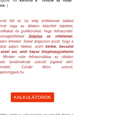
logunk, és
kattints a "Tetszik az oldal"
bra
:)
mel tölt el, ha elég értékesnek találod
aimat vagy az általam készített képeket,
rafikákat és grafikonokat, hogy felhasználd.
ásmegjelöléssel
linkelve
az oldalamat
,
adon teheted. Sokat dolgozom azzal, hogy a
obbat adjam Neked, ezért
kérlek, becsüld
ezzel azt, amit kapsz blogbejegyzéseim
. Minden más felhasználása az oldalon
lható tartalmaknak szerzői jogokat sért.
zönettel, Cziráki Móni, szerző,
uspénzügyek.hu.
KALKULÁTOROK