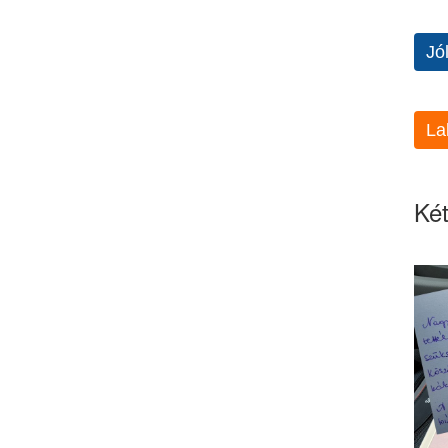
Jó
La
Két