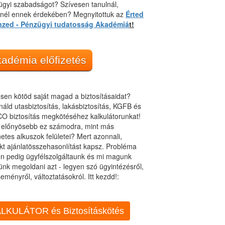
gyi szabadságot? Szívesen tanulnál,
dnél ennek érdekében? Megnyitottuk az
Érted
nzed - Pénzügyi tudatosság Akadémiá
t!
adémia előfizetés
sen kötöd saját magad a biztosításaidat?
áld utasbiztosítás, lakásbiztosítás, KGFB és
O biztosítás megkötéséhez kalkulátorunkat!
t előnyösebb ez számodra, mint más
netes alkuszok felületei? Mert azonnali,
kt ajánlatösszehasonlítást kapsz. Probléma
n pedig ügyfélszolgáltaunk és mi magunk
ünk megoldani azt - legyen szó ügyintézésről,
eményről, változtatásokról. Itt kezdd!:
LKULÁTOR és Biztosításkötés