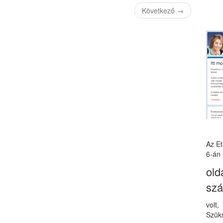
Következő
→
Az E
6-án 
old
sz
volt
Szüks