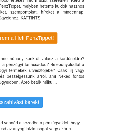
több értékes információt szeretnél? Kérd a
 PénzTippet, melyben hetente küldök hasznos
teket, szempontokat, híreket a mindennapi
ügyeidhez. KATTINTS!
rem a Heti PénzTippet!
jönne néhány konkrét válasz a kérdéseidre?
nt a pénzügyi tanácsadód? Belebonyolódtál a
ügyi termékek útvesztőjébe? Csak írj vagy
, és beszélgessünk arról, ami Neked fontos
gyeidben. Apró betűk nélkül...
sszahívást kérek!
d vennéd a kezedbe a pénzügyeidet, hogy
esd az anyagi biztonságot vagy akár a