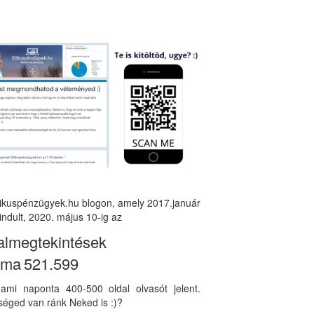
tikuspénzügyek.hu blogon, amely 2017.január
indult, 2020. május 10-ig az
almegtekintések
áma
521.599
, ami naponta 400-500 oldal olvasót jelent.
éged van ránk Neked is :)?