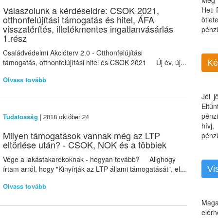
Még 
Válaszolunk a kérdéseidre: CSOK 2021,
Heti
otthonfelújítási támogatás és hitel, ÁFA
ötle
visszatérítés, illetékmentes ingatlanvásárlás
pénz
1.rész
Családvédelmi Akcióterv 2.0 - Otthonfelújítási
támogatás, otthonfelújítási hitel és CSOK 2021 Új év, új...
Ké
Olvass tovább
Jól 
Eltű
pénz
Tudatosság
| 2018 október 24
hívj
Milyen támogatások vannak még az LTP
pénzü
eltörlése után? - CSOK, NOK és a többiek
Vége a lakástakarékoknak - hogyan tovább? Alighogy
írtam arról, hogy "Kinyírják az LTP állami támogatását", el...
Vi
Olvass tovább
Maga
elérh