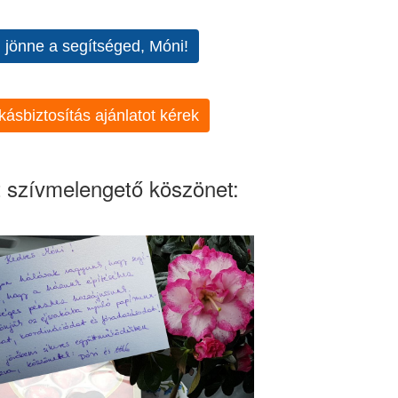
l jönne a segítséged, Móni!
kásbiztosítás ajánlatot kérek
 szívmelengető köszönet: