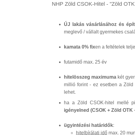
NHP Zöld CSOK-Hitel - "Zöld OTK"
ÚJ lakás vásárlásához és épí
meglevő / vállalt gyermekes csa
kamata 0% fix
en a feltételek tel
futamidő max. 25 év
hitelösszeg maximuma
két gyer
millió forint - ez esetben a Zöld 
lehet.
ha a Zöld CSOK-hitel mellé pia
igényelned (CSOK + Zöld OTK +
ügyintézési határidők
:
hitelbírálati idő
max. 20 munk