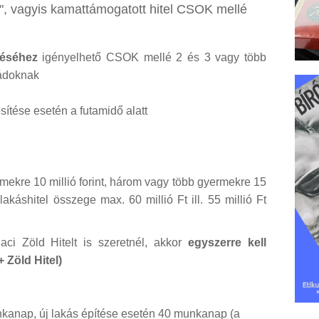
, vagyis kamattámogatott hitel CSOK mellé
téséhez
igényelhető CSOK mellé 2 és 3 vagy több
ládoknak
jesítése esetén a futamidő alatt
mekre 10 millió forint, három vagy több gyermekre 15
lakáshitel összege max. 60 millió Ft ill. 55 millió Ft
ci Zöld Hitelt is szeretnél, akkor
egyszerre kell
 Zöld Hitel)
anap, új lakás építése esetén 40 munkanap (a