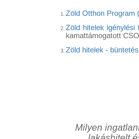
Zöld Otthon Program 
Zöld hitelek igénylési f
kamattámogatott CSO
Zöld hitelek - bünteté
Milyen ingatlan
lakáshitelt 