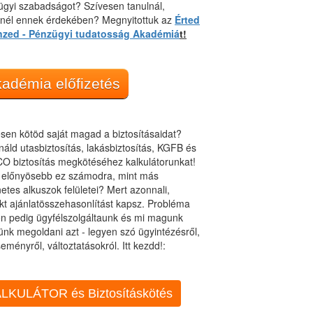
gyi szabadságot? Szívesen tanulnál,
dnél ennek érdekében? Megnyitottuk az
Érted
nzed - Pénzügyi tudatosság Akadémiá
t!
adémia előfizetés
sen kötöd saját magad a biztosításaidat?
áld utasbiztosítás, lakásbiztosítás, KGFB és
O biztosítás megkötéséhez kalkulátorunkat!
t előnyösebb ez számodra, mint más
netes alkuszok felületei? Mert azonnali,
kt ajánlatösszehasonlítást kapsz. Probléma
n pedig ügyfélszolgáltaunk és mi magunk
ünk megoldani azt - legyen szó ügyintézésről,
eményről, változtatásokról. Itt kezdd!:
LKULÁTOR és Biztosításkötés