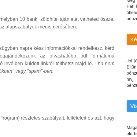
Még 
Heti
ötle
pénz
, melyben 10 bank zöldhitel ajánlatát vetheted össze,
s az alapszabályok megismerésében.
Ké
ügyben napra kész információkkal rendelkezz, kérd
egajándékozunk az olvashatóbb pdf formátumú
Jól 
 levélben küldött linkről tölthetsz majd le. -
ha nem
Eltű
ókban" vagy "spam"-ben.
pénz
hívj
pénzü
Vi
gram) részletes szabályait, feltételeit és azt, hogy
Maga
elérh