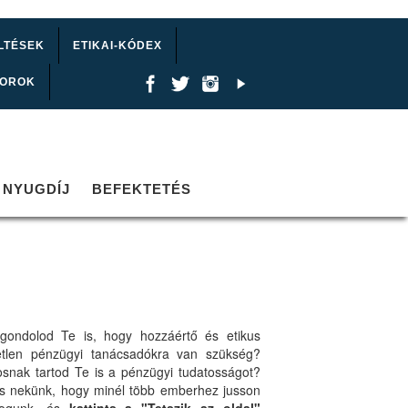
LTÉSEK
ETIKAI-KÓDEX
TOROK
NYUGDÍJ
BEFEKTETÉS
gondolod Te is, hogy hozzáértő és etikus
etlen pénzügyi tanácsadókra van szükség?
osnak tartod Te is a pénzügyi tudatosságot?
ts nekünk, hogy minél több emberhez jusson