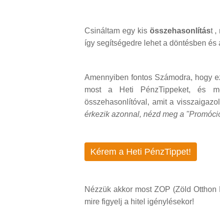
Csináltam egy kis
összehasonlítás
t 
így segítségedre lehet a döntésben é
Amennyiben fontos Számodra, hogy ez
most a Heti PénzTippeket, és m
összehasonlítóval, amit a visszaigazoló
érkezik azonnal, nézd meg a "Promóci
Kérem a Heti PénzTippet!
Nézzük akkor most ZOP (Zöld Otthon Pro
mire figyelj a hitel igénylésekor!