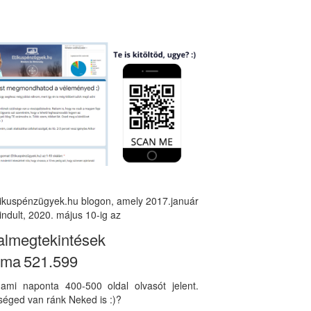
tikuspénzügyek.hu blogon, amely 2017.január
indult, 2020. május 10-ig az
almegtekintések
áma
521.599
, ami naponta 400-500 oldal olvasót jelent.
éged van ránk Neked is :)?