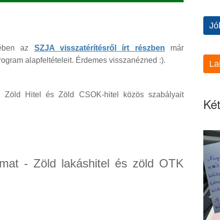
Jó
szében az
SZJA visszatérítésről írt részben
már
ogram alapfeltételeit. Érdemes visszanézned :).
La
Zöld Hitel és Zöld CSOK-hitel közös szabályait
Két
amat - Zöld lakáshitel és zöld OTK