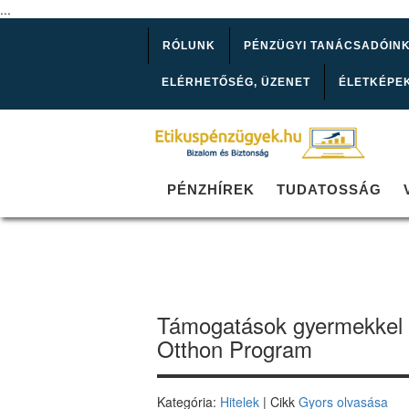
...
RÓLUNK
PÉNZÜGYI TANÁCSADÓIN
ELÉRHETŐSÉG, ÜZENET
ÉLETKÉPE
PÉNZHÍREK
TUDATOSSÁG
Támogatások gyermekkel é
Otthon Program
Kategória:
Hitelek
| Cikk
Gyors olvasása