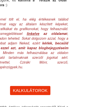
logunk, és
kattints a "Tetszik az oldal"
bra
:)
mel tölt el, ha elég értékesnek találod
aimat vagy az általam készített képeket,
rafikákat és grafikonokat, hogy felhasználd.
ásmegjelöléssel
linkelve
az oldalamat
,
adon teheted. Sokat dolgozom azzal, hogy a
obbat adjam Neked, ezért
kérlek, becsüld
ezzel azt, amit kapsz blogbejegyzéseim
. Minden más felhasználása az oldalon
lható tartalmaknak szerzői jogokat sért.
zönettel, Cziráki Móni, szerző,
uspénzügyek.hu.
KALKULÁTOROK