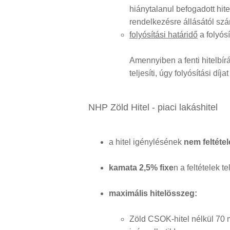
hiánytalanul befogadott hi
rendelkezésre állásától szá
folyósítási határidő
a folyósí
Amennyiben a fenti hitelbírál
teljesíti, úgy folyósítási díj
NHP Zöld Hitel - piaci lakáshitel
a hitel igénylésének
nem feltéte
kamata 2,5% fixe
n a feltételek t
maximális hitelösszeg:
Zöld CSOK-hitel nélkül 70 m