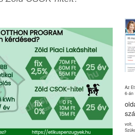
Az E
6-án 
old
sz
volt
Szüks