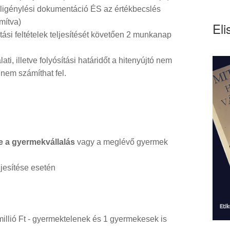
teligénylési dokumentáció ÉS az értékbecslés
mítva)
Eli
tási feltételek teljesítését követően 2 munkanap
ati, illetve folyósítási határidőt a hitenyújtó nem
at nem számíthat fel.
le a gyermekvállalás
vagy a meglévő gyermek
eljesítése esetén
illió Ft - gyermektelenek és 1 gyermekesek is