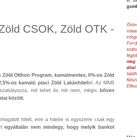
el b
gom
Öröm
, Zöld CSOK, Zöld OTK -
írás
infog
Forr
szab
legj
meg 
által
talá
 a
Zöld Otthon Program, kamatmentes, 0%-os Zöld
Kös
2,5%-os kamatú piaci Zöld Lakáshitel
lel. Az MNB
Etik
eszabályozza, mit lehet és mit nem, mégis
bőven
tai között.
gatott hitelt, erre a hitelre is egyszerre csak egy
rt
egyáltalán nem mindegy, hogy melyik bankot