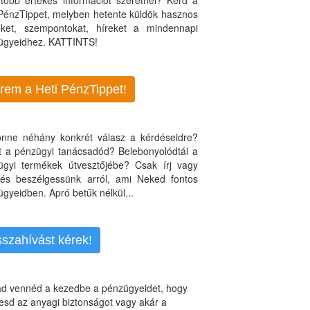
több értékes információt szeretnél? Kérd a
 PénzTippet, melyben hetente küldök hasznos
teket, szempontokat, híreket a mindennapi
ügyeidhez. KATTINTS!
rem a Heti PénzTippet!
jönne néhány konkrét válasz a kérdéseidre?
nt a pénzügyi tanácsadód? Belebonyolódtál a
ügyi termékek útvesztőjébe? Csak írj vagy
, és beszélgessünk arról, ami Neked fontos
gyeidben. Apró betűk nélkül...
sszahívást kérek!
d vennéd a kezedbe a pénzügyeidet, hogy
esd az anyagi biztonságot vagy akár a