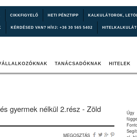
K
CIKKFIGYELŐ
HETI PÉNZTIPP
KALKULÁTOROK, LETÖ
K
KÉRDÉSED VAN? HÍVJ: +36 30 565 5402
HITELKALKULÁ
VÁLLALKOZÓKNAK
TANÁCSADÓKNAK
HITELEK
s gyermek nélkül 2.rész - Zöld
Úgy 
függ
Font
Segí
MEGOSZTÁS