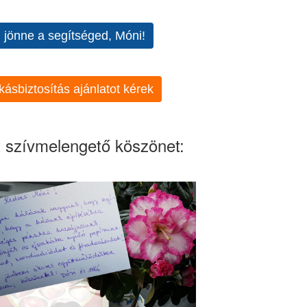
l jönne a segítséged, Móni!
kásbiztosítás ajánlatot kérek
 szívmelengető köszönet: