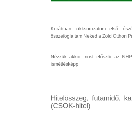
Korábban, cikksorozatom első ré
összefoglaltam Neked a Zöld Otthon Pr
Nézzük akkor most először az NHP 
ismétlésképp:
Hitelösszeg, futamidő, k
(CSOK-hitel)