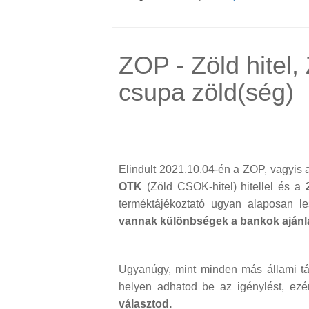
ZOP - Zöld hitel
csupa zöld(ség)
Elindult 2021.10.04-én a ZOP, vagyis
OTK
(Zöld CSOK-hitel) hitellel és a
terméktájékoztató ugyan alaposan l
vannak különbségek a bankok ajánla
Ugyanúgy, mint minden más állami támo
helyen adhatod be az igénylést, ezé
választod.