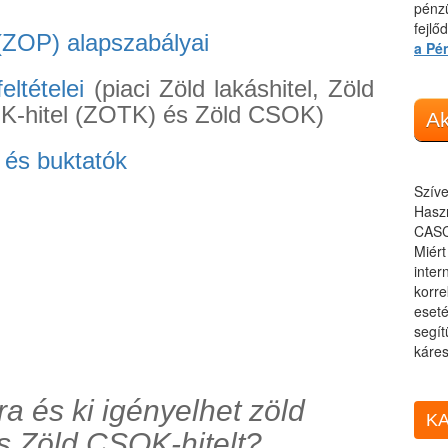
pénzü
fejlő
(ZOP) alapszabályai
a Pé
eltételei
(piaci Zöld lakáshitel, Zöld
K-hitel (ZOTK) és Zöld CSOK)
Ak
s és buktatók
Szíve
Haszn
CASC
Miér
inter
korre
eseté
segít
káres
ra és ki igényelhet zöld
KA
és Zöld CSOK-hitelt?