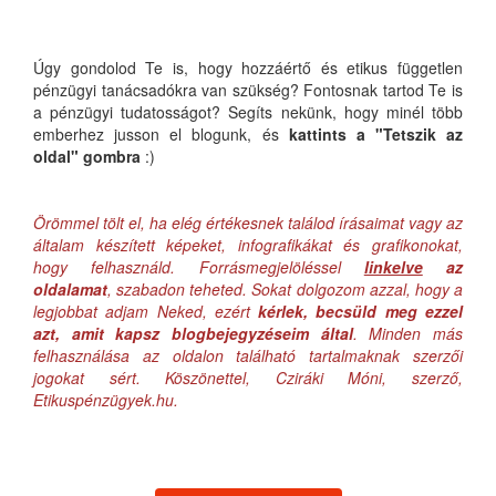
Úgy gondolod Te is, hogy hozzáértő és etikus független
pénzügyi tanácsadókra van szükség? Fontosnak tartod Te is
a pénzügyi tudatosságot? Segíts nekünk, hogy minél több
emberhez jusson el blogunk, és
kattints a "Tetszik az
oldal" gombra
:)
Örömmel tölt el, ha elég értékesnek találod írásaimat vagy az
általam készített képeket, infografikákat és grafikonokat,
hogy felhasználd. Forrásmegjelöléssel
linkelve
az
oldalamat
, szabadon teheted. Sokat dolgozom azzal, hogy a
legjobbat adjam Neked, ezért
kérlek, becsüld meg ezzel
azt, amit kapsz blogbejegyzéseim által
. Minden más
felhasználása az oldalon található tartalmaknak szerzői
jogokat sért. Köszönettel, Cziráki Móni, szerző,
Etikuspénzügyek.hu.