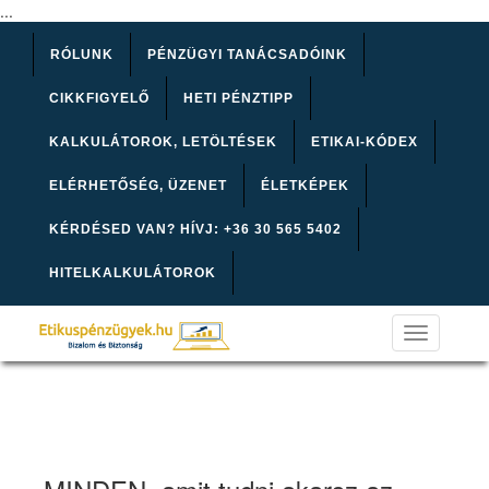
...
RÓLUNK
PÉNZÜGYI TANÁCSADÓINK
CIKKFIGYELŐ
HETI PÉNZTIPP
KALKULÁTOROK, LETÖLTÉSEK
ETIKAI-KÓDEX
ELÉRHETŐSÉG, ÜZENET
ÉLETKÉPEK
KÉRDÉSED VAN? HÍVJ: +36 30 565 5402
HITELKALKULÁTOROK
Toggle
navigation