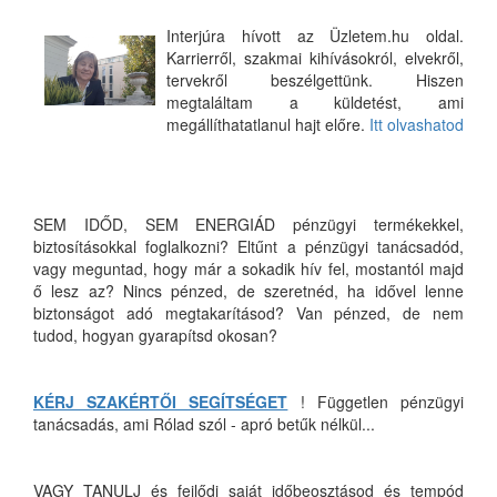
Interjúra hívott az Üzletem.hu oldal.
Karrierről, szakmai kihívásokról, elvekről,
tervekről beszélgettünk. Hiszen
megtaláltam a küldetést, ami
megállíthatatlanul hajt előre.
Itt olvashatod
SEM IDŐD, SEM ENERGIÁD pénzügyi termékekkel,
biztosításokkal foglalkozni? Eltűnt a pénzügyi tanácsadód,
vagy meguntad, hogy már a sokadik hív fel, mostantól majd
ő lesz az? Nincs pénzed, de szeretnéd, ha idővel lenne
biztonságot adó megtakarításod? Van pénzed, de nem
tudod, hogyan gyarapítsd okosan?
KÉRJ SZAKÉRTŐI SEGÍTSÉGET
! Független pénzügyi
tanácsadás, ami Rólad szól - apró betűk nélkül...
VAGY TANULJ és fejlődj saját időbeosztásod és tempód