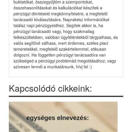
buktatókat, összegyűjtöm a szempontokat,
összehasonlításokat és kalkulációkat készítek a
pénzügyi döntéseid megkönnyítésére, a megfelelő
tanácsadó kiválasztására. Naprakész információkat
találsz napi pénzügyeidhez. Segítek akkor is, ha
pénzügyi tanácsadó vagy, hogy szakmailag
felkészültebben, valóban ügyfélérdekből tárgyalhass, és
valós segítővé válhass, mert érdemes, széles piaci
ismeretekkel, megfelelő szakértelemmel, etikusan
dolgozni. Ha független pénzügyi tanácsadóra van
szükséged a pénzügyi problémád megoldásához, vagy
szívesen lennél a munkatársunk, hívj fel :)
Kapcsolódó cikkeink: