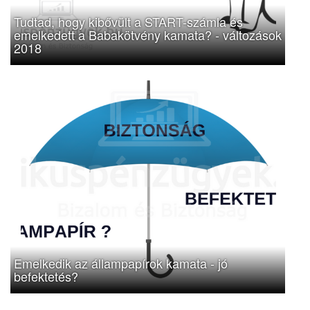
Tudtad, hogy kibővült a START-számla és
emelkedett a Babakötvény kamata? - változások
2018
Emelkedik az állampapírok kamata - jó
befektetés?