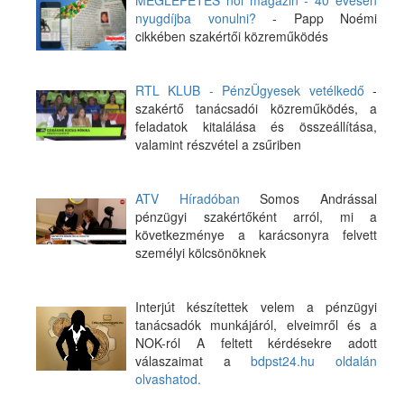
MEGLEPETÉS női magazin - 40 évesen
nyugdíjba vonulni?
- Papp Noémi
cikkében szakértői közreműködés
RTL KLUB - PénzÜgyesek vetélkedő
-
szakértő tanácsadói közreműködés, a
feladatok kitalálása és összeállítása,
valamint részvétel a zsűriben
ATV Híradóban
Somos Andrással
pénzügyi szakértőként arról, mi a
következménye a karácsonyra felvett
személyi kölcsönöknek
Interjút készítettek velem a pénzügyi
tanácsadók munkájáról, elveimről és a
NOK-ról A feltett kérdésekre adott
válaszaimat a
bdpst24.hu oldalán
olvashatod.