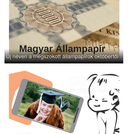
Új néven a megszokott állampapírok októbertől