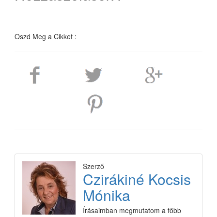
Oszd Meg a Cikket :
Szerző
Czirákiné Kocsis
Mónika
Írásaimban megmutatom a főbb