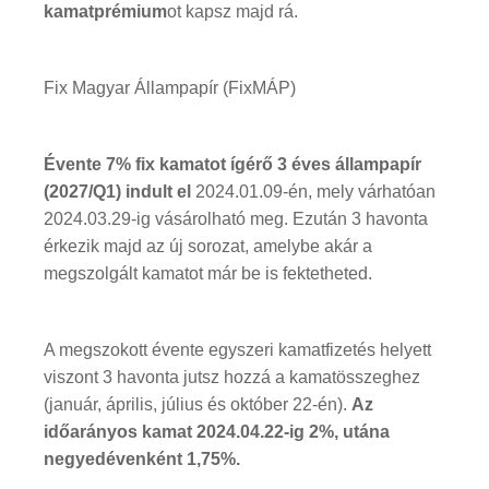
kamatprémium
ot kapsz majd rá.
Fix Magyar Állampapír (FixMÁP)
Évente 7% fix kamatot ígérő 3 éves állampapír
(2027/Q1) indult el
2024.01.09-én, mely várhatóan
2024.03.29-ig vásárolható meg. Ezután 3 havonta
érkezik majd az új sorozat, amelybe akár a
megszolgált kamatot már be is fektetheted.
A megszokott évente egyszeri kamatfizetés helyett
viszont 3 havonta jutsz hozzá a kamatösszeghez
(január, április, július és október 22-én).
Az
időarányos kamat 2024.04.22-ig 2%, utána
negyedévenként 1,75%.