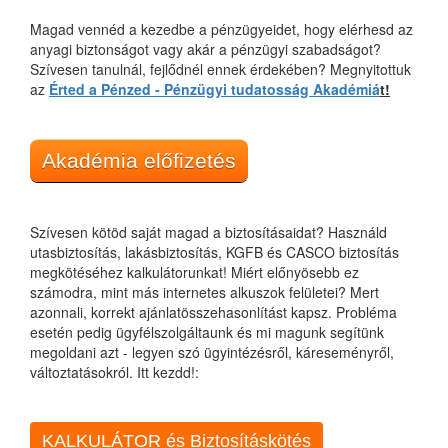
Magad vennéd a kezedbe a pénzügyeidet, hogy elérhesd az
anyagi biztonságot vagy akár a pénzügyi szabadságot?
Szívesen tanulnál, fejlődnél ennek érdekében? Megnyitottuk
az
Érted a Pénzed - Pénzügyi tudatosság Akadémiá
t!
Akadémia előfizetés
Szívesen kötöd saját magad a biztosításaidat? Használd
utasbiztosítás, lakásbiztosítás, KGFB és CASCO biztosítás
megkötéséhez kalkulátorunkat! Miért előnyösebb ez
számodra, mint más internetes alkuszok felületei? Mert
azonnali, korrekt ajánlatösszehasonlítást kapsz. Probléma
esetén pedig ügyfélszolgáltaunk és mi magunk segítünk
megoldani azt - legyen szó ügyintézésről, káreseményről,
változtatásokról. Itt kezdd!:
KALKULÁTOR és Biztosításkötés