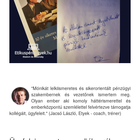
"Mónikát lelkiismeretes és sikerorientált pénzügyi
szakembernek és vezetőnek ismertem meg.
Olyan ember aki komoly háttérismerettel és
emberközpontú szemlélettel felvértezve támogatja
kollégáit, ügyfeleit." (Jacsó László, Etyek - coach, tréner)