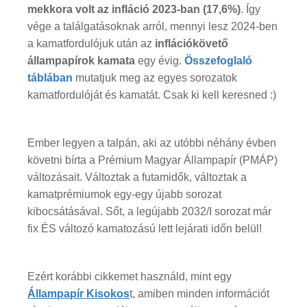
mekkora volt az infláció 2023-ban (17,6%)
. Így
vége a találgatásoknak arról, mennyi lesz 2024-ben
a kamatfordulójuk után az
inflációkövető
állampapírok kamata
egy évig.
Összefoglaló
táblában
mutatjuk meg az egyes sorozatok
kamatfordulóját és kamatát. Csak ki kell keresned :)
Ember legyen a talpán, aki az utóbbi néhány évben
követni bírta a Prémium Magyar Állampapír (PMÁP)
változásait. Változtak a futamidők, változtak a
kamatprémiumok egy-egy újabb sorozat
kibocsátásával. Sőt, a legújabb 2032/I sorozat már
fix ÉS változó kamatozású lett lejárati időn belül!
Ezért korábbi cikkemet használd, mint egy
Állampapír Kisokos
t, amiben minden információt