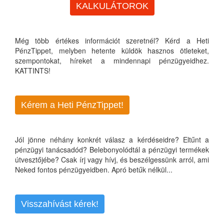
KALKULÁTOROK
Még több értékes információt szeretnél? Kérd a Heti
PénzTippet, melyben hetente küldök hasznos ötleteket,
szempontokat, híreket a mindennapi pénzügyeidhez.
KATTINTS!
Kérem a Heti PénzTippet!
Jól jönne néhány konkrét válasz a kérdéseidre? Eltűnt a
pénzügyi tanácsadód? Belebonyolódtál a pénzügyi termékek
útvesztőjébe? Csak írj vagy hívj, és beszélgessünk arról, ami
Neked fontos pénzügyeidben. Apró betűk nélkül...
Visszahívást kérek!