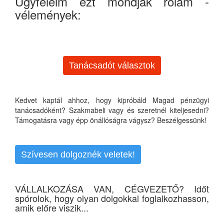
Ügyfeleim ezt mondják rólam -
vélemények:
Tanácsadót választok
Kedvet kaptál ahhoz, hogy kipróbáld Magad pénzügyi
tanácsadóként? Szakmabeli vagy és szeretnél kiteljesedni?
Támogatásra vagy épp önállóságra vágysz? Beszélgessünk!
Szívesen dolgoznék veletek!
VÁLLALKOZÁSA VAN, CÉGVEZETŐ? Időt
spórolok, hogy olyan dolgokkal foglalkozhasson,
amik előre viszik...