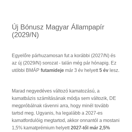
Új Bónusz Magyar Állampapír
(2029/N)
Egyelőre párhuzamosan fut a korábbi (2027/N) és
az új (2029/N) sorozat - talán még pár hónapig. Ez
utóbbi BMÁP
futamideje
már 3 év helyett
5 év
lesz.
Marad negyedéves változó kamatozású, a
kamatbázis számításának módja sem változik, DE
megpróbálnak rávenni arra, hogy minél tovább
tartsd meg. Ugyanis, ha legalább a 2027-es
kamatfordulóig megtartod, akkor onnantól a mostani
1,5% kamatprémium helyett
2027-től már 2,5%