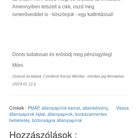
Amennyiben tetszett a cikk, oszd meg
ismerőseiddel is - köszönjük - egy kattintással!
Dönts tudatosan és erősödj meg pénzügyileg!
Móni
(Szerző és képek: Czirákiné Kocsis Mónika - minden jog fenntartva
(2024.01.12.))
Címkék :
PMÁP
,
állampapírok kamat
,
államkötvény
,
Vissza
állampapírok fajtái
,
állampapírok
,
kockázatmentes
befektetés
,
biztonságos állampapírok
Hozzászólások :