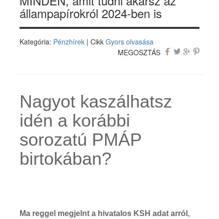
MINDEN, amit tudni akarsz az
állampapírokról 2024-ben is
Kategória:
Pénzhírek
| Cikk
Gyors olvasása
MEGOSZTÁS
Nagyot kaszálhatsz
idén a korábbi
sorozatú PMÁP
birtokában?
Ma reggel megjelnt a hivatalos KSH adat arról,