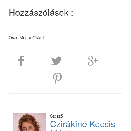
Hozzászólások :
Oszd Meg a Cikket :
Szerző
Czirákiné Kocsis