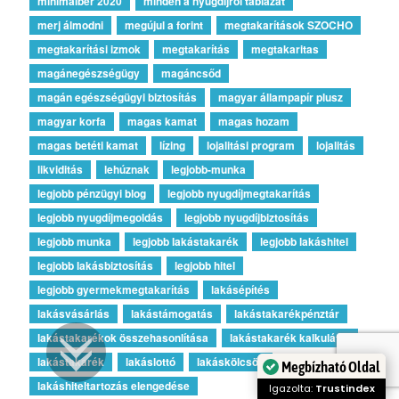
minimálbér 2020
minden a nyugdíjról táblázat
merj álmodni
megújul a forint
megtakarítások SZOCHO
megtakarítási izmok
megtakarítás
megtakaritas
magánegészségügy
magáncsőd
magán egészségügyi biztosítás
magyar állampapír plusz
magyar korfa
magas kamat
magas hozam
magas betéti kamat
lízing
lojalitási program
lojalitás
likviditás
lehúznak
legjobb-munka
legjobb pénzügyi blog
legjobb nyugdíjmegtakarítás
legjobb nyugdíjmegoldás
legjobb nyugdíjbiztosítás
legjobb munka
legjobb lakástakarék
legjobb lakáshitel
legjobb lakásbiztosítás
legjobb hitel
legjobb gyermekmegtakarítás
lakásépítés
lakásvásárlás
lakástámogatás
lakástakarékpénztár
lakástakarékok összehasonlítása
lakástakarék kalkulátor
lakástakarék
lakáslottó
lakáskölcsön
Megbízható Oldal
lakáshiteltartozás elengedése
Igazolta:
Trustindex