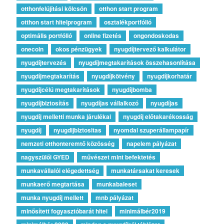
otthonfelújítási kölcsön
otthon start program
otthon start hitelprogram
osztalékportfólió
optimális portfólió
online fizetés
ongondoskodas
onecoin
okos pénzügyek
nyugdíjtervező kalkulátor
nyugdíjtervezés
nyugdíjmegtakarítások összehasonlítása
nyugdíjmegtakarítás
nyugdíjkötvény
nyugdíjkorhatár
nyugdíjcélú megtakarítások
nyugdíjbomba
nyugdíjbiztosítás
nyugdíjas vállalkozó
nyugdíjas
nyugdíj melletti munka járulékai
nyugdíj előtakarékosság
nyugdíj
nyugdijbiztositas
nyomdai szuperállampapír
nemzeti otthonteremtő közösség
napelem pályázat
nagyszülői GYED
művészet mint befektetés
munkavállalói elégedettség
munkatársakat keresek
munkaerő megtartása
munkabaleset
munka nyugdíj mellett
mnb pályázat
minősített fogyasztóbarát hitel
minimálbér2019