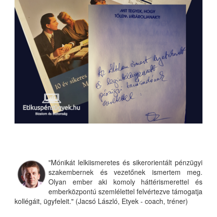
"Mónikát lelkiismeretes és sikerorientált pénzügyi
szakembernek és vezetőnek ismertem meg.
Olyan ember aki komoly háttérismerettel és
emberközpontú szemlélettel felvértezve támogatja
kollégáit, ügyfeleit." (Jacsó László, Etyek - coach, tréner)