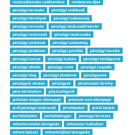
rezsicsökkentés csökkentése
rendszeres díjas
pénzügyi-tervezés
pénzügyi vetélkedő
pénzügyi törvények
pénzügyi tudatosság
pénzügyi tervezés
pénzügyi tanácsadói karrier
pénzügyi tanácsadó
pénzügyi tanácsadás
pénzügyi szokások
pénzügyi szabadság
pénzügyi probléma
pénzügyi portfólió
pénzügyi nevelés
pénzügyi kurzus
pénzügyi kultúra
pénzügyi intelligencia
pénzügyi döntés
pénzügyi célok
pénzügyi csapdák
pénzügyi blog
pénzügyi akadémia
pénzügyesek
pénzügyek okosan
pénzügyek
pénzmosási törvény
pénz börtönében
pályázatfigyelő
prémium magyar állampapír
prémium euró állampapír
profi pénzügyi tanácsadó
privátbankár
privát bankár
portfólióépítés
portfolioblogger
penzugyi-tervezes
otthonteremtési támogatás
otthonstart kalkulátor
otthoni baleset
otthonfelújítási támogatás