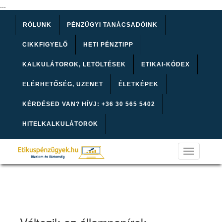
...
RÓLUNK
PÉNZÜGYI TANÁCSADÓINK
CIKKFIGYELŐ
HETI PÉNZTIPP
KALKULÁTOROK, LETÖLTÉSEK
ETIKAI-KÓDEX
ELÉRHETŐSÉG, ÜZENET
ÉLETKÉPEK
KÉRDÉSED VAN? HÍVJ: +36 30 565 5402
HITELKALKULÁTOROK
Toggle
navigation