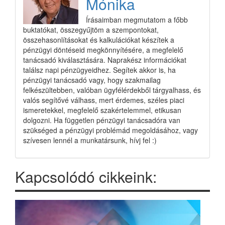
Mónika
Írásaimban megmutatom a főbb
buktatókat, összegyűjtöm a szempontokat,
összehasonlításokat és kalkulációkat készítek a
pénzügyi döntéseid megkönnyítésére, a megfelelő
tanácsadó kiválasztására. Naprakész információkat
találsz napi pénzügyeidhez. Segítek akkor is, ha
pénzügyi tanácsadó vagy, hogy szakmailag
felkészültebben, valóban ügyfélérdekből tárgyalhass, és
valós segítővé válhass, mert érdemes, széles piaci
ismeretekkel, megfelelő szakértelemmel, etikusan
dolgozni. Ha független pénzügyi tanácsadóra van
szükséged a pénzügyi problémád megoldásához, vagy
szívesen lennél a munkatársunk, hívj fel :)
Kapcsolódó cikkeink: