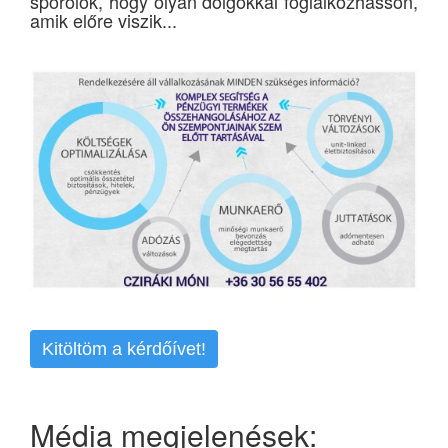
spórolok, hogy olyan dolgokkal foglalkozhasson,
amik előre viszik...
Kitöltöm a kérdőívet!
Média megjelenések: