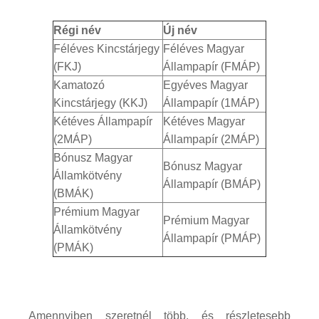
Régi név
Új név
Féléves Kincstárjegy
Féléves Magyar
(FKJ)
Állampapír (FMÁP)
Kamatozó
Egyéves Magyar
Kincstárjegy (KKJ)
Állampapír (1MÁP)
Kétéves Állampapír
Kétéves Magyar
(2MÁP)
Állampapír (2MÁP)
Bónusz Magyar
Bónusz Magyar
Államkötvény
Állampapír (BMÁP)
(BMÁK)
Prémium Magyar
Prémium Magyar
Államkötvény
Állampapír (PMÁP)
(PMÁK)
Amennyiben szeretnél több, és részletesebb