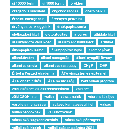
új 10000 forint
új 1000 forint
öröklés
öregedő társadalom
öngondoskodás
önerő nélkül
érzelmi intelligencia
érvényes pénzeink
érvényes bankjegyeink
értékpapírszámla
életkezdési hitel
életbiztosítás
átverés
áthidaló hitel
átalányadózó vállalkozó
átalányadó kalkulátor
áruhitel
állampapírok kamat
állampapírok fajtái
állampapírok
államkötvény
állami támogatás
állami nyugdíjkötvény
állami garancia
állami egészségügy
ÖNyP
ÖEP
Érted a Pénzed Akadémia
ÁFA visszatérítés építésnél
ÁFA visszatérítés
ÁFA mentesség
zöld otthon program
zöld lakáshitelek összehasonlítása
zöld hitel
zöld CSOK-hitel
wallet
vésztartalék
végrehajtási jog
várólista mentesség
változó kamatozású hitel
válság
vállalkozónőknek
vállalkozóknak
vállalkozói vagyonbiztosítás
vállalkozói pénzügyek
vállalkozói hitelek
vállalkozások adózása 2021