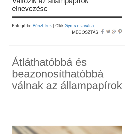
Változik az állampapírok
elnevezése
Kategória:
Pénzhírek
| Cikk
Gyors olvasása
MEGOSZTÁS
Átláthatóbbá és
beazonosíthatóbbá
válnak az állampapírok