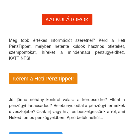
KALKULÁTOROK
Még több értékes információt szeretnél? Kérd a Heti
PénzTippet, melyben hetente küldök hasznos ötleteket,
szempontokat, híreket a mindennapi pénzügyeidhez.
KATTINTS!
Kérem a Heti PénzTippet!
Jól jönne néhány konkrét válasz a kérdéseidre? Eltűnt a
pénzügyi tanácsadód? Belebonyolódtál a pénzügyi termékek
útvesztőjébe? Csak írj vagy hívj, és beszélgessünk arról, ami
Neked fontos pénzügyeidben. Apró betűk nélkül...