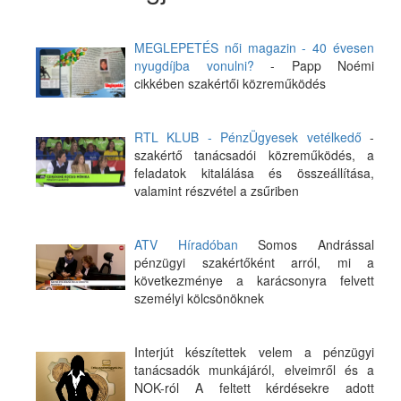
MEGLEPETÉS női magazin - 40 évesen
nyugdíjba vonulni?
- Papp Noémi
cikkében szakértői közreműködés
RTL KLUB - PénzÜgyesek vetélkedő
-
szakértő tanácsadói közreműködés, a
feladatok kitalálása és összeállítása,
valamint részvétel a zsűriben
ATV Híradóban
Somos Andrással
pénzügyi szakértőként arról, mi a
következménye a karácsonyra felvett
személyi kölcsönöknek
Interjút készítettek velem a pénzügyi
tanácsadók munkájáról, elveimről és a
NOK-ról A feltett kérdésekre adott