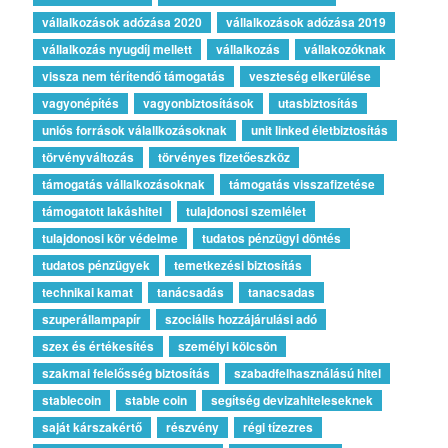
vállalkozások adózása 2020
vállalkozások adózása 2019
vállalkozás nyugdíj mellett
vállalkozás
vállakozóknak
vissza nem térítendő támogatás
veszteség elkerülése
vagyonépítés
vagyonbiztosítások
utasbiztosítás
uniós források válallkozásoknak
unit linked életbiztosítás
törvényváltozás
törvényes fizetőeszköz
támogatás vállalkozásoknak
támogatás visszafizetése
támogatott lakáshitel
tulajdonosi szemlélet
tulajdonosi kör védelme
tudatos pénzügyi döntés
tudatos pénzügyek
temetkezési biztosítás
technikai kamat
tanácsadás
tanacsadas
szuperállampapír
szociális hozzájárulási adó
szex és értékesítés
személyi kölcsön
szakmai felelősség biztosítás
szabadfelhasználású hitel
stablecoin
stable coin
segítség devizahiteleseknek
saját kárszakértő
részvény
régi tízezres