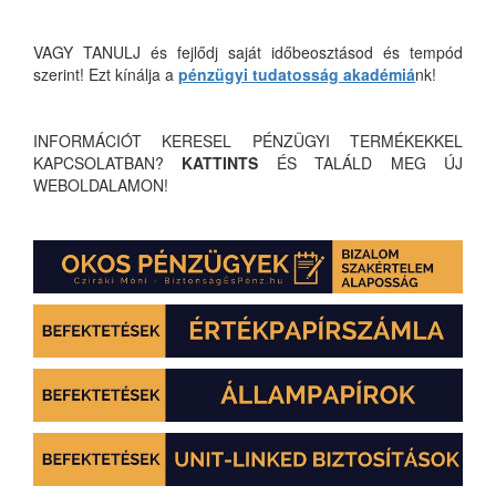
VAGY TANULJ és fejlődj saját időbeosztásod és tempód
szerint! Ezt kínálja a
pénzügyi tudatosság akadémiá
nk!
INFORMÁCIÓT KERESEL PÉNZÜGYI TERMÉKEKKEL
KAPCSOLATBAN?
KATTINTS
ÉS TALÁLD MEG ÚJ
WEBOLDALAMON!