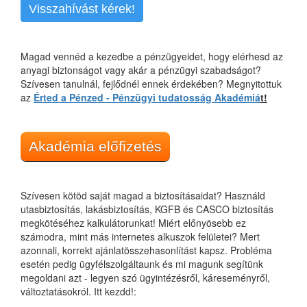
Visszahívást kérek!
Magad vennéd a kezedbe a pénzügyeidet, hogy elérhesd az
anyagi biztonságot vagy akár a pénzügyi szabadságot?
Szívesen tanulnál, fejlődnél ennek érdekében? Megnyitottuk
az
Érted a Pénzed - Pénzügyi tudatosság Akadémiá
t!
Akadémia előfizetés
Szívesen kötöd saját magad a biztosításaidat? Használd
utasbiztosítás, lakásbiztosítás, KGFB és CASCO biztosítás
megkötéséhez kalkulátorunkat! Miért előnyösebb ez
számodra, mint más internetes alkuszok felületei? Mert
azonnali, korrekt ajánlatösszehasonlítást kapsz. Probléma
esetén pedig ügyfélszolgáltaunk és mi magunk segítünk
megoldani azt - legyen szó ügyintézésről, káreseményről,
változtatásokról. Itt kezdd!: