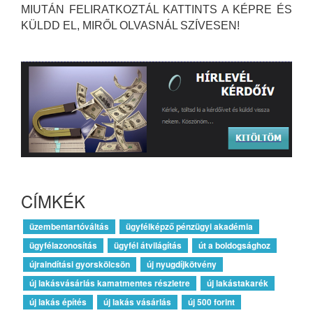
MIUTÁN FELIRATKOZTÁL KATTINTS A KÉPRE ÉS
KÜLDD EL, MIRŐL OLVASNÁL SZÍVESEN!
CÍMKÉK
üzembentartóváltás
ügyfélképző pénzügyi akadémia
ügyfélazonosítás
ügyfél átvilágítás
út a boldogsághoz
újraindítási gyorskölcsön
új nyugdíjkötvény
új lakásvásárlás kamatmentes részletre
új lakástakarék
új lakás építés
új lakás vásárlás
új 500 forint