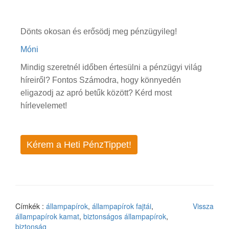
Dönts okosan és erősödj meg pénzügyileg!
Móni
Mindig szeretnél időben értesülni a pénzügyi világ
híreiről? Fontos Számodra, hogy könnyedén
eligazodj az apró betűk között? Kérd most
hírlevelemet!
Kérem a Heti PénzTippet!
Címkék :
állampapírok
,
állampapírok fajtái
,
Vissza
állampapírok kamat
,
biztonságos állampapírok
,
biztonság