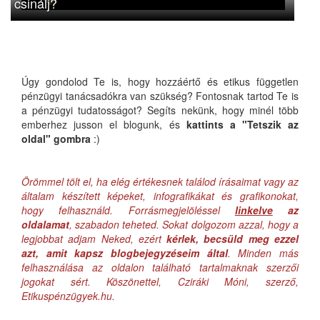
csinálj?
Úgy gondolod Te is, hogy hozzáértő és etikus független
pénzügyi tanácsadókra van szükség? Fontosnak tartod Te is
a pénzügyi tudatosságot? Segíts nekünk, hogy minél több
emberhez jusson el blogunk, és
kattints a "Tetszik az
oldal" gombra
:)
Örömmel tölt el, ha elég értékesnek találod írásaimat vagy az
általam készített képeket, infografikákat és grafikonokat,
hogy felhasználd. Forrásmegjelöléssel
linkelve
az
oldalamat
, szabadon teheted. Sokat dolgozom azzal, hogy a
legjobbat adjam Neked, ezért
kérlek, becsüld meg ezzel
azt, amit kapsz blogbejegyzéseim által
. Minden más
felhasználása az oldalon található tartalmaknak szerzői
jogokat sért. Köszönettel, Cziráki Móni, szerző,
Etikuspénzügyek.hu.