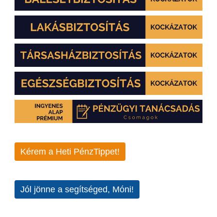
Kérem a Heti PénzTippet!
Jól jönne a segítséged, Móni!