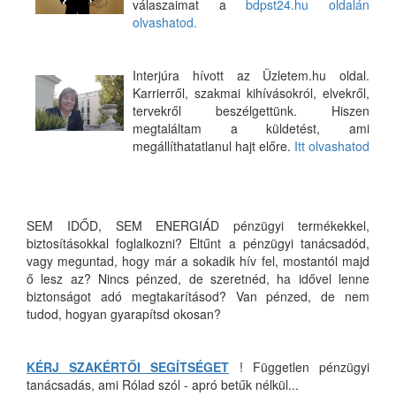
válaszaimat a
bdpst24.hu oldalán
olvashatod.
Interjúra hívott az Üzletem.hu oldal.
Karrierről, szakmai kihívásokról, elvekről,
tervekről beszélgettünk. Hiszen
megtaláltam a küldetést, ami
megállíthatatlanul hajt előre.
Itt olvashatod
SEM IDŐD, SEM ENERGIÁD pénzügyi termékekkel,
biztosításokkal foglalkozni? Eltűnt a pénzügyi tanácsadód,
vagy meguntad, hogy már a sokadik hív fel, mostantól majd
ő lesz az? Nincs pénzed, de szeretnéd, ha idővel lenne
biztonságot adó megtakarításod? Van pénzed, de nem
tudod, hogyan gyarapítsd okosan?
KÉRJ SZAKÉRTŐI SEGÍTSÉGET
! Független pénzügyi
tanácsadás, ami Rólad szól - apró betűk nélkül...