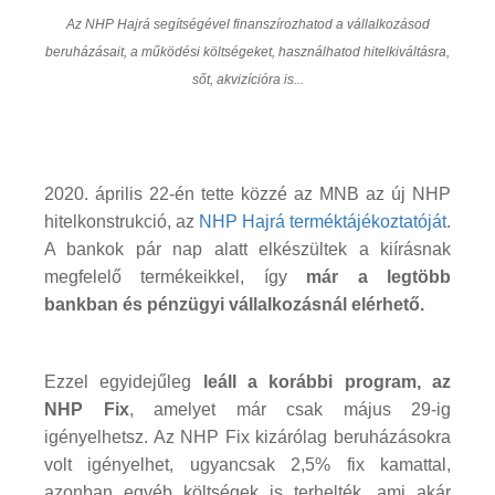
Az NHP Hajrá segítségével finanszírozhatod a vállalkozásod
beruházásait, a működési költségeket, használhatod hitelkiváltásra,
sőt, akvizícióra is...
2020. április 22-én tette közzé az MNB az új NHP
hitelkonstrukció, az
NHP Hajrá terméktájékoztatóját
.
A bankok pár nap alatt elkészültek a kiírásnak
megfelelő termékeikkel, így
már a legtöbb
bankban és pénzügyi vállalkozásnál elérhető.
Ezzel egyidejűleg
leáll a korábbi program, az
NHP Fix
, amelyet már csak május 29-ig
igényelhetsz. Az NHP Fix kizárólag beruházásokra
volt igényelhet, ugyancsak 2,5% fix kamattal,
azonban egyéb költségek is terhelték, ami akár