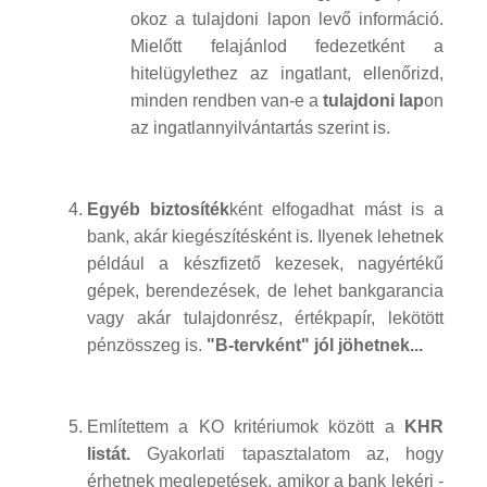
okoz a tulajdoni lapon levő információ.
Mielőtt felajánlod fedezetként a
hitelügylethez az ingatlant, ellenőrizd,
minden rendben van-e a
tulajdoni lap
on
az ingatlannyilvántartás szerint is.
Egyéb biztosíték
ként elfogadhat mást is a
bank, akár kiegészítésként is. Ilyenek lehetnek
például a készfizető kezesek, nagyértékű
gépek, berendezések, de lehet bankgarancia
vagy akár tulajdonrész, értékpapír, lekötött
pénzösszeg is.
"B-tervként" jól jöhetnek...
Említettem a KO kritériumok között a
KHR
listát.
Gyakorlati tapasztalatom az, hogy
érhetnek meglepetések, amikor a bank lekéri -