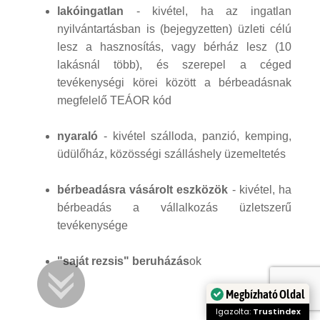
lakóingatlan
- kivétel, ha az ingatlan
nyilvántartásban is (bejegyzetten) üzleti célú
lesz a hasznosítás, vagy bérház lesz (10
lakásnál több), és szerepel a céged
tevékenységi körei között a bérbeadásnak
megfelelő TEÁOR kód
nyaraló
- kivétel szálloda, panzió, kemping,
üdülőház, közösségi szálláshely üzemeltetés
bérbeadásra vásárolt eszközök
- kivétel, ha
bérbeadás a vállalkozás üzletszerű
tevékenysége
"saját rezsis" beruházás
ok
Megbízható Oldal
Igazolta:
Trustindex