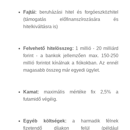
Fajtái:
beruházási hitel és forgóeszközhitel
(támogatás előfinanszírozására és
hitelkiváltásra is)
Felvehető hitelösszeg:
1 millió - 20 milliárd
forint - a bankok jellemzően max. 150-250
millió forintot kínálnak a fiókokban. Az ennél
magasabb összeg már egyedi ügylet.
Kamat:
maximális mértéke fix 2,5% a
futamidő végéig.
Egyéb költségek:
a harmadik félnek
fizetendő díjakon felül (például