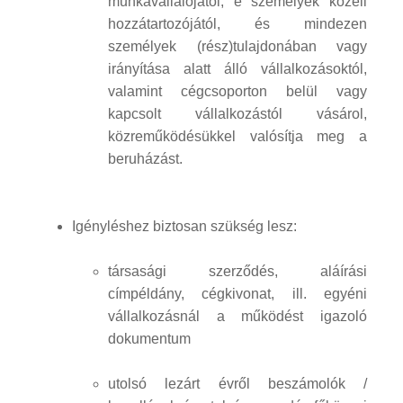
munkavállalójától, e személyek közeli
hozzátartozójától, és mindezen
személyek (rész)tulajdonában vagy
irányítása alatt álló vállalkozásoktól,
valamint cégcsoporton belül vagy
kapcsolt vállalkozástól vásárol,
közreműködésükkel valósítja meg a
beruházást.
Igényléshez biztosan szükség lesz:
társasági szerződés, aláírási
címpéldány, cégkivonat, ill. egyéni
vállalkozásnál a működést igazoló
dokumentum
utolsó lezárt évről beszámolók /