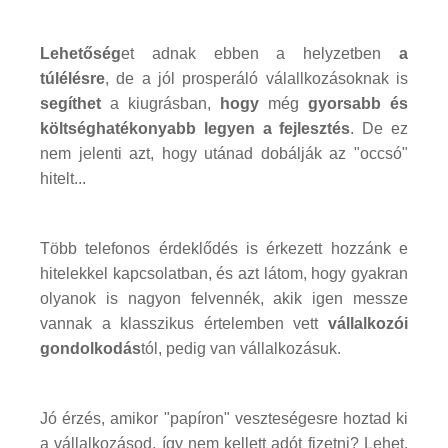
Lehetőség
et adnak ebben a helyzetben
a
túlélésre
, de a jól prosperáló válallkozásoknak is
segíthet
a kiugrásban,
hogy
még
gyorsabb és
költséghatékonyabb legyen a fejlesztés
. De ez
nem jelenti azt, hogy utánad dobálják az "occsó"
hitelt...
Több telefonos érdeklődés is érkezett hozzánk e
hitelekkel kapcsolatban, és azt látom, hogy gyakran
olyanok is nagyon felvennék, akik igen messze
vannak a klasszikus értelemben vett
vállalkozói
gondolkodás
tól, pedig van vállalkozásuk.
Jó érzés, amikor "papíron" veszteségesre hoztad ki
a vállalkozásod, így nem kellett adót fizetni? Lehet,