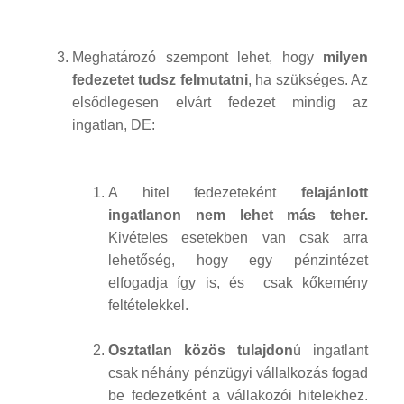
Meghatározó szempont lehet, hogy
milyen
fedezetet tudsz felmutatni
, ha szükséges. Az
elsődlegesen elvárt fedezet mindig az
ingatlan, DE:
A hitel fedezeteként
felajánlott
ingatlanon nem lehet más teher.
Kivételes esetekben van csak arra
lehetőség, hogy egy pénzintézet
elfogadja így is, és csak kőkemény
feltételekkel.
Osztatlan közös tulajdon
ú ingatlant
csak néhány pénzügyi vállalkozás fogad
be fedezetként a vállakozói hitelekhez.