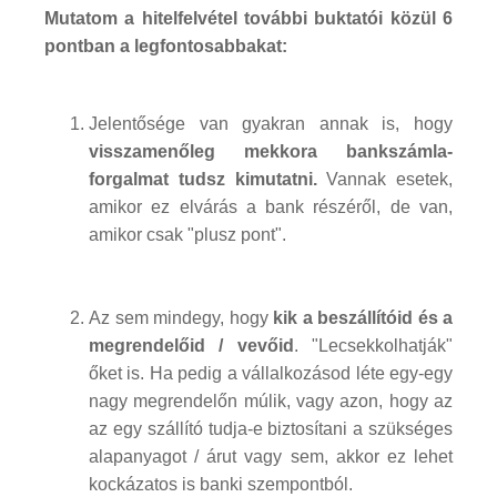
Mutatom a hitelfelvétel további buktatói közül 6
pontban a legfontosabbakat:
Jelentősége van gyakran annak is, hogy
visszamenőleg mekkora bankszámla-
forgalmat tudsz kimutatni.
Vannak esetek,
amikor ez elvárás a bank részéről, de van,
amikor csak "plusz pont".
Az sem mindegy, hogy
kik a beszállítóid és a
megrendelőid / vevőid
. "Lecsekkolhatják"
őket is. Ha pedig a vállalkozásod léte egy-egy
nagy megrendelőn múlik, vagy azon, hogy az
az egy szállító tudja-e biztosítani a szükséges
alapanyagot / árut vagy sem, akkor ez lehet
kockázatos is banki szempontból.