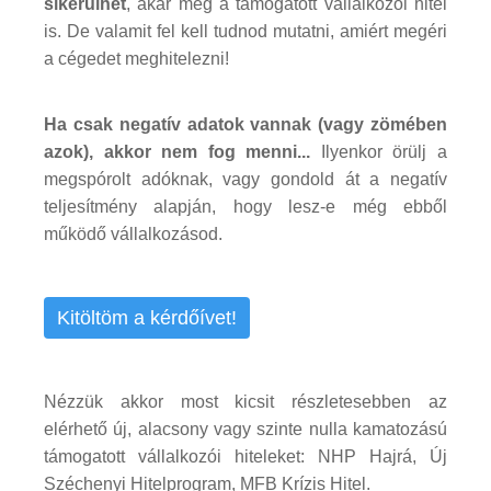
sikerülhet
, akár még a támogatott vállalkozói hitel
is. De valamit fel kell tudnod mutatni, amiért megéri
a cégedet meghitelezni!
Ha csak negatív adatok vannak (vagy zömében
azok), akkor nem fog menni...
Ilyenkor örülj a
megspórolt adóknak, vagy gondold át a negatív
teljesítmény alapján, hogy lesz-e még ebből
működő vállalkozásod.
Kitöltöm a kérdőívet!
Nézzük akkor most kicsit részletesebben az
elérhető új, alacsony vagy szinte nulla kamatozású
támogatott vállalkozói hiteleket: NHP Hajrá, Új
Széchenyi Hitelprogram, MFB Krízis Hitel.