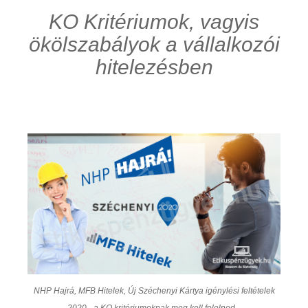
KO Kritériumok, vagyis
ökölszabályok a vállalkozói
hitelezésben
NHP Hajrá, MFB Hitelek, Új Széchenyi Kártya igénylési feltételek
2020 - a KO kritériumoknak meg kell felelned...