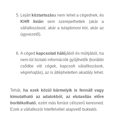
Lejárt
köztartozás
a nem lehet a cégednek, és
KHR listán
sem szerepelhettek (akár a
vállalkozásod, akár a tulajdonosi kör, akár az
ügyvezető).
A céged
kapcsolati háló
jából és múltjából, ha
nem túl biztató információk gyűjthetők (korábbi
csődbe vitt cégek, kapcsolt válallkozások,
végrehajtás), az is átléphetetlen akadály lehet.
Tehát,
ha ezek közül bármelyik is fennáll vagy
kimutatható az adatokból, az elutasítás előre
borítékolható
, ezért más forrást célszerű keresned.
Ezek a vállalkozói hitelfelvétel alapvető buktatói.