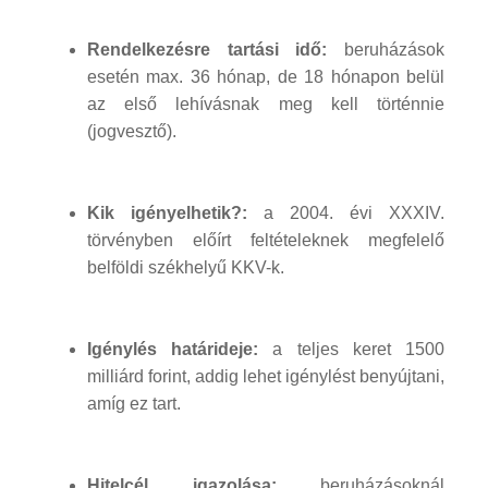
Rendelkezésre tartási idő:
beruházások
esetén max. 36 hónap, de 18 hónapon belül
az első lehívásnak meg kell történnie
(jogvesztő).
Kik igényelhetik?:
a 2004. évi XXXIV.
törvényben előírt feltételeknek megfelelő
belföldi székhelyű KKV-k.
Igénylés határideje:
a teljes keret 1500
milliárd forint, addig lehet igénylést benyújtani,
amíg ez tart.
Hitelcél igazolása:
beruházásoknál