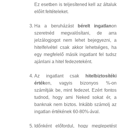
Ez esetben is teljesítened kell az általuk
előírt feltételeket.
Ha a beruházást
bérelt ingatlan
on
szeretnéd megvalósítani, de arra
jelzálogjogot nem lehet bejegyezni, a
hitelfelvétel csak akkor lehetséges, ha
egy megfelelő másik ingatlant fel tudsz
ajánlani a hitel fedezeteként.
Az ingatlant csak
hitelbiztosítéki
érték
en, vagyis bizonyos %-on
számítják be, mint fedezet. Ezért fontos
tudnod, hogy ami Neked sokat ér, a
banknak nem biztos. Inkább számolj az
ingatlan értékének 60-80%-ával.
Időnként előfordul, hogy meglepetést