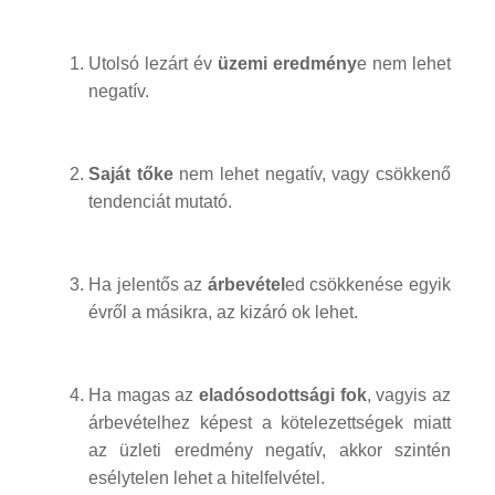
Utolsó lezárt év
üzemi eredmény
e nem lehet
negatív.
Saját tőke
nem lehet negatív, vagy csökkenő
tendenciát mutató.
Ha jelentős az
árbevétel
ed csökkenése egyik
évről a másikra, az kizáró ok lehet.
Ha magas az
eladósodottsági fok
, vagyis az
árbevételhez képest a kötelezettségek miatt
az üzleti eredmény negatív, akkor szintén
esélytelen lehet a hitelfelvétel.