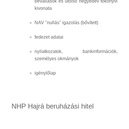
bevallások és utolsó negyedév főkönyvi
kivonata
NAV "nullás" igazolás (bővített)
fedezet adatai
nyilatkozatok, bankinformációk,
személyes okmányok
igénylőlap
NHP Hajrá beruházási hitel