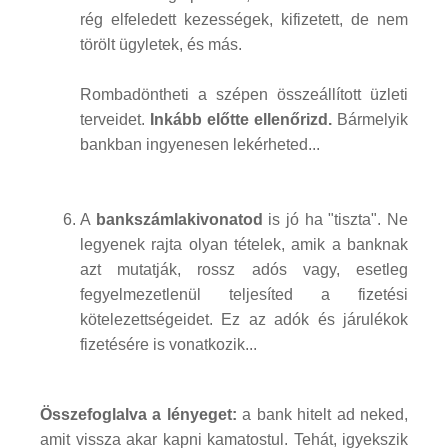
rég elfeledett kezességek, kifizetett, de nem
törölt ügyletek, és más.
Rombadöntheti a szépen összeállított üzleti
terveidet.
Inkább előtte ellenőrizd.
Bármelyik
bankban ingyenesen lekérheted...
A
bankszámlakivonatod
is jó ha "tiszta". Ne
legyenek rajta olyan tételek, amik a banknak
azt mutatják, rossz adós vagy, esetleg
fegyelmezetlenül teljesíted a fizetési
kötelezettségeidet. Ez az adók és járulékok
fizetésére is vonatkozik...
Összefoglalva a lényeget:
a bank hitelt ad neked,
amit vissza akar kapni kamatostul. Tehát, igyekszik