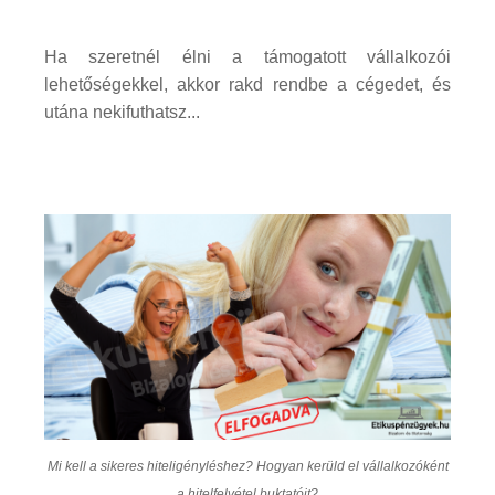
Ha szeretnél élni a támogatott vállalkozói
lehetőségekkel, akkor rakd rendbe a cégedet, és
utána nekifuthatsz...
Mi kell a sikeres hiteligényléshez? Hogyan kerüld el vállalkozóként
a hitelfelvétel buktatóit?