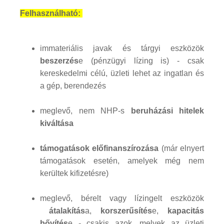
Felhasználható:
immateriális javak és tárgyi eszközök
beszerzés
e (pénzügyi lízing is) - csak
kereskedelmi célú, üzleti lehet az ingatlan és
a gép, berendezés
meglevő, nem NHP-s
beruházási hitelek
kiváltása
támogatások előfinanszírozása
(már elnyert
támogatások esetén, amelyek még nem
kerültek kifizetésre)
meglevő, bérelt vagy lízingelt eszközök
átalakítás
a,
korszerűsítés
e,
kapacitás
bővítés
e - csakis azok, melyek az üzleti