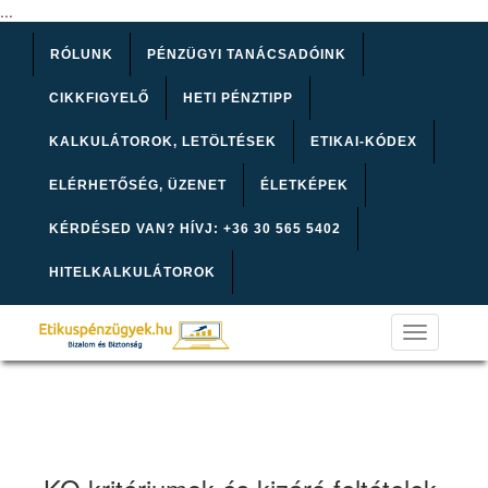
...
RÓLUNK
PÉNZÜGYI TANÁCSADÓINK
CIKKFIGYELŐ
HETI PÉNZTIPP
KALKULÁTOROK, LETÖLTÉSEK
ETIKAI-KÓDEX
ELÉRHETŐSÉG, ÜZENET
ÉLETKÉPEK
KÉRDÉSED VAN? HÍVJ: +36 30 565 5402
HITELKALKULÁTOROK
Toggle
navigation