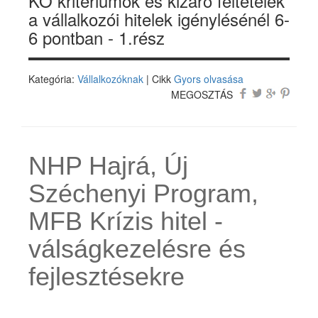
KO kritériumok és kizáró feltételek
a vállalkozói hitelek igénylésénél 6-
6 pontban - 1.rész
Kategória:
Vállalkozóknak
| Cikk
Gyors olvasása
MEGOSZTÁS
NHP Hajrá, Új
Széchenyi Program,
MFB Krízis hitel -
válságkezelésre és
fejlesztésekre