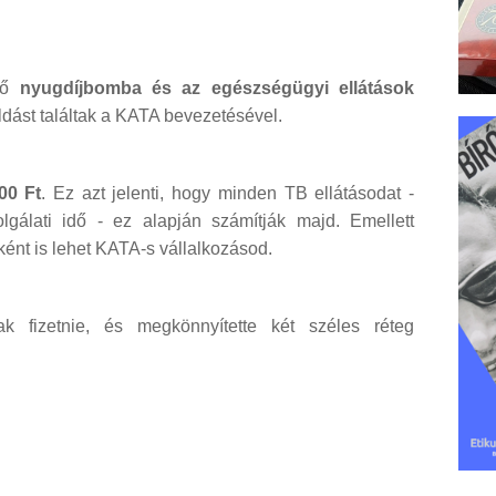
?
egő
nyugdíjbomba és az egészségügyi ellátások
ldást találtak a KATA bevezetésével.
00 Ft
. Ez azt jelenti, hogy minden TB ellátásodat -
gálati idő - ez alapján számítják majd. Emellett
nt is lehet KATA-s vállalkozásod.
k fizetnie, és megkönnyítette két széles réteg