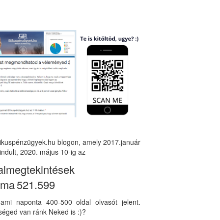
tikuspénzügyek.hu blogon, amely 2017.január
indult, 2020. május 10-ig az
almegtekintések
áma
521.599
, ami naponta 400-500 oldal olvasót jelent.
éged van ránk Neked is :)?