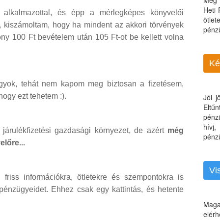
Még 
Heti
alkalmazottal, és épp a mérlegképes könyvelői
ötle
 kiszámoltam, hogy ha mindent az akkori törvények
pénz
zony 100 Ft bevételem után 105 Ft-ot be kellett volna
Ké
agyok, tehát nem kapom meg biztosan a fizetésem,
ogy ezt tehetem :).
Jól 
Eltű
pénz
hívj
 járulékfizetési gazdasági környezet, de azért
még
pénzü
lőre...
Vi
riss információkra, ötletekre és szempontokra is
pénzügyeidet. Ehhez csak egy kattintás, és hetente
Maga
elérh