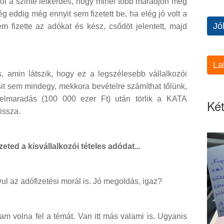
hol a szinte létkérdés, hogy minél több maradjon meg
ség eddig még ennyit sem fizetett be, ha elég jó volt a
Jó
 fizette az adókat és kész, csődöt jelentett, majd
La
s, amin látszik, hogy ez a legszélesebb vállalkozói
it sem mindegy, mekkora bevételre számíthat tőlünk,
 elmaradás (100 000 ezer Ft) után törlik a KATA
Két
issza.
zeted a kisvállalkozói tételes adódat...
ul az adófizetési morál is. Jó megoldás, igaz?
volna fel a témát. Van itt más valami is. Ugyanis