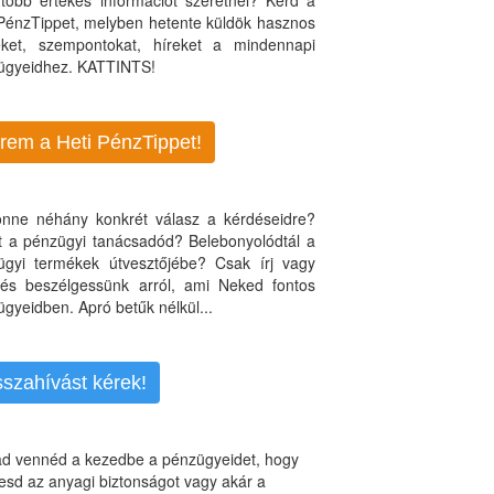
több értékes információt szeretnél? Kérd a
 PénzTippet, melyben hetente küldök hasznos
teket, szempontokat, híreket a mindennapi
ügyeidhez. KATTINTS!
rem a Heti PénzTippet!
jönne néhány konkrét válasz a kérdéseidre?
nt a pénzügyi tanácsadód? Belebonyolódtál a
ügyi termékek útvesztőjébe? Csak írj vagy
, és beszélgessünk arról, ami Neked fontos
gyeidben. Apró betűk nélkül...
sszahívást kérek!
d vennéd a kezedbe a pénzügyeidet, hogy
esd az anyagi biztonságot vagy akár a