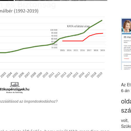
Az E
6-án 
old
 hozzáállásod az öngondoskodáshoz?
sz
volt
Szüks