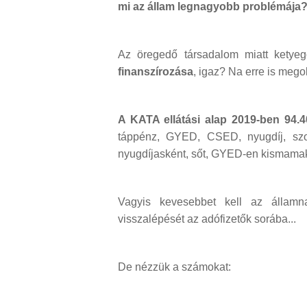
mi az állam legnagyobb problémája
Az öregedő társadalom miatt kety
finanszírozása
, igaz? Na erre is mego
A KATA ellátási alap 2019-ben 94.4
táppénz, GYED, CSED, nyugdíj, szol
nyugdíjasként, sőt, GYED-en kismamaké
Vagyis kevesebbet kell az államna
visszalépését az adófizetők sorába...
De nézzük a számokat: