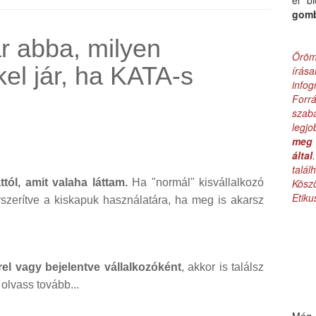
el b
gom
r abba, milyen
Öröm
l jár, ha KATA-s
írás
infog
Forr
szab
legj
meg 
által
talá
ól, amit valaha láttam.
Ha "normál" kisvállalkozó
Kös
Etik
yszerítve a kiskapuk használatára, ha meg is akarsz
el vagy bejelentve vállalkozóként
, akkor is találsz
olvass tovább...