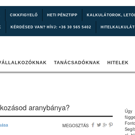
K
CIKKFIGYELŐ
HETI PÉNZTIPP
KALKULÁTOROK, LETÖ
K
KÉRDÉSED VAN? HÍVJ: +36 30 565 5402
HITELKALKULÁ
VÁLLALKOZÓKNAK
TANÁCSADÓKNAK
HITELEK
alkozásod aranybánya?
Úgy 
függ
Font
sása
MEGOSZTÁS
Segí