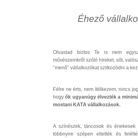
Éhező vállalko
Olvastad biztos Te is nem egysz
művészeinkről szóló híreket, sőt, valós
"menő" vállalkozókat szitkozódni a kez
Félre ne érts, nem ítélkezem, nincs 
hogy
ők ugyanúgy élvezték a minimálb
mostani KATA vállalkozások.
A színészek, táncosok és énekesek a
többnyire szépen eltették és felél