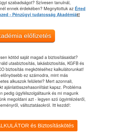
gyi szabadságot? Szívesen tanulnál,
dnél ennek érdekében? Megnyitottuk az
Érted
nzed - Pénzügyi tudatosság Akadémiá
t!
adémia előfizetés
sen kötöd saját magad a biztosításaidat?
áld utasbiztosítás, lakásbiztosítás, KGFB és
O biztosítás megkötéséhez kalkulátorunkat!
t előnyösebb ez számodra, mint más
netes alkuszok felületei? Mert azonnali,
kt ajánlatösszehasonlítást kapsz. Probléma
n pedig ügyfélszolgáltaunk és mi magunk
ünk megoldani azt - legyen szó ügyintézésről,
eményről, változtatásokról. Itt kezdd!:
LKULÁTOR és Biztosításkötés