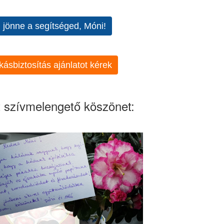
l jönne a segítséged, Móni!
kásbiztosítás ajánlatot kérek
 szívmelengető köszönet: