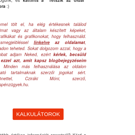
logunk, és
kattints a "Tetszik az oldal"
bra
:)
mel tölt el, ha elég értékesnek találod
aimat vagy az általam készített képeket,
rafikákat és grafikonokat, hogy felhasználd.
ásmegjelöléssel
linkelve
az oldalamat
,
adon teheted. Sokat dolgozom azzal, hogy a
obbat adjam Neked, ezért
kérlek, becsüld
ezzel azt, amit kapsz blogbejegyzéseim
. Minden más felhasználása az oldalon
lható tartalmaknak szerzői jogokat sért.
zönettel, Cziráki Móni, szerző,
uspénzügyek.hu.
KALKULÁTOROK