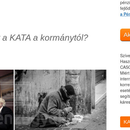
pénzü
fejlő
a Pé
Ak
et a KATA a kormánytól?
Szíve
Haszn
CASC
Miér
inter
korre
eseté
segít
káres
KA