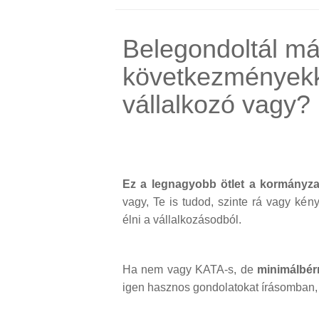
Belegondoltál má
következményekke
vállalkozó vagy?
Ez a legnagyobb ötlet a kormányzatt
vagy, Te is tudod, szinte rá vagy kén
élni a vállalkozásodból.
Ha nem vagy KATA-s, de
minimálbérr
igen hasznos gondolatokat írásomban, 