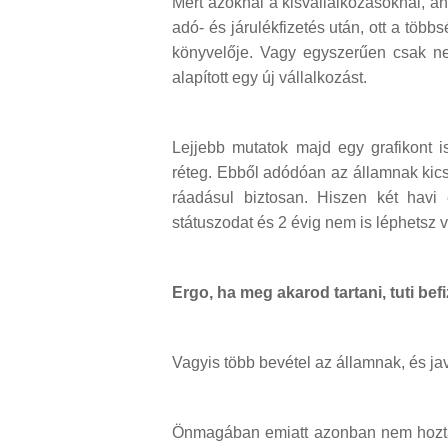
Mert azoknál a kisvállalkozásoknál, a
adó- és járulékfizetés után, ott a több
könyvelője. Vagy egyszerűen csak nem
alapított egy új vállalkozást.
Lejjebb mutatok majd egy grafikont i
réteg. Ebből adódóan az államnak kics
ráadásul biztosan. Hiszen két havi
státuszodat és 2 évig nem is léphetsz v
Ergo, ha meg akarod tartani, tuti befi
Vagyis több bevétel az államnak, és jav
Önmagában emiatt azonban nem hoztam 