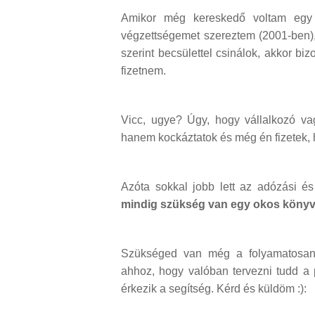
Amikor még kereskedő voltam egy 
végzettségemet szereztem (2001-ben),
szerint becsülettel csinálok, akkor bi
fizetnem.
Vicc, ugye? Úgy, hogy vállalkozó v
hanem kockáztatok és még én fizetek, h
Azóta sokkal jobb lett az adózási és
mindig szükség van egy okos könyve
Szükséged van még a folyamatosan f
ahhoz, hogy valóban tervezni tudd a 
érkezik a segítség. Kérd és küldöm :):