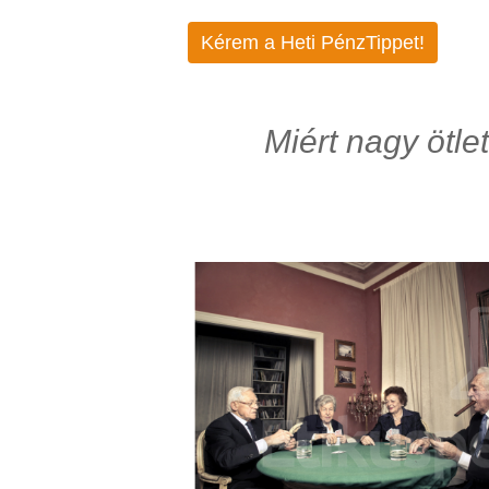
Kérem a Heti PénzTippet!
Miért nagy ötl