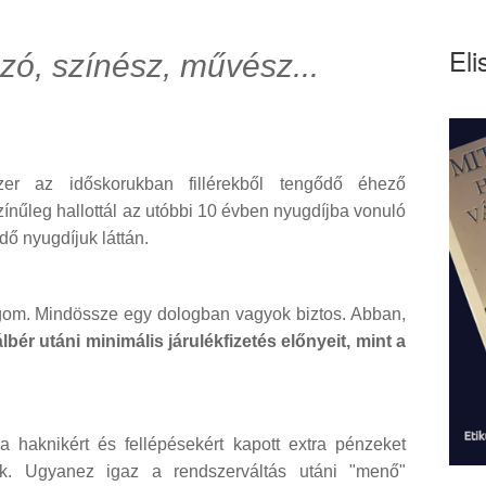
Eli
zó, színész, művész...
er az időskorukban fillérekből tengődő éhező
zínűleg hallottál az utóbbi 10 évben nyugdíjba vonuló
dő nyugdíjuk láttán.
jogom. Mindössze egy dologban vagyok biztos. Abban,
ér utáni minimális járulékfizetés előnyeit, mint a
 haknikért és fellépésekért kapott extra pénzeket
ték. Ugyanez igaz a rendszerváltás utáni "menő"