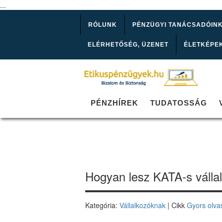
...
RÓLUNK
PÉNZÜGYI TANÁCSADÓIN
ELÉRHETŐSÉG, ÜZENET
ÉLETKÉPE
PÉNZHÍREK
TUDATOSSÁG
Hogyan lesz KATA-s váll
Kategória:
Vállalkozóknak
| Cikk
Gyors olva