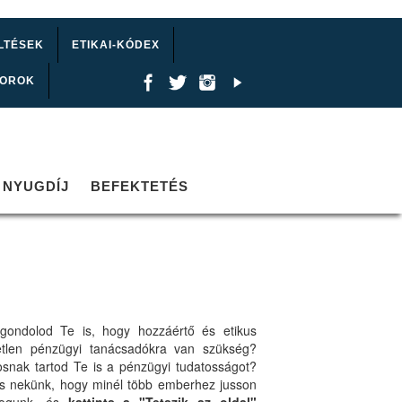
LTÉSEK
ETIKAI-KÓDEX
TOROK
NYUGDÍJ
BEFEKTETÉS
gondolod Te is, hogy hozzáértő és etikus
etlen pénzügyi tanácsadókra van szükség?
osnak tartod Te is a pénzügyi tudatosságot?
ts nekünk, hogy minél több emberhez jusson