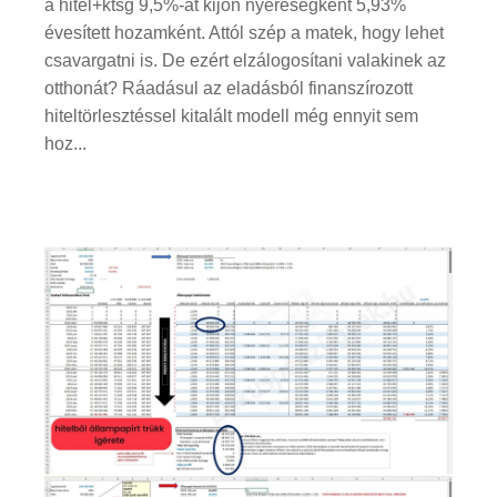
a hitel+ktsg 9,5%-át kijön nyereségként 5,93%
évesített hozamként. Attól szép a matek, hogy lehet
csavargatni is. De ezért elzálogosítani valakinek az
otthonát? Ráadásul az eladásból finanszírozott
hiteltörlesztéssel kitalált modell még ennyit sem
hoz...