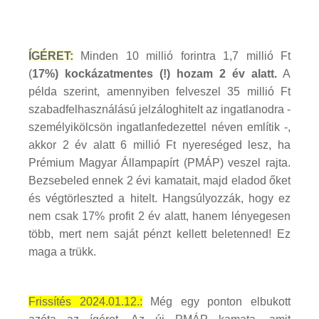
ÍGÉRET:
Minden 10 millió forintra 1,7 millió Ft
(
17%) kockázatmentes (!) hozam 2 év alatt.
A
példa szerint, amennyiben felveszel 35 millió Ft
szabadfelhasználású jelzáloghitelt az ingatlanodra -
személyikölcsön ingatlanfedezettel néven említik -,
akkor 2 év alatt 6 millió Ft nyereséged lesz, ha
Prémium Magyar Állampapírt (PMÁP) veszel rajta.
Bezsebeled ennek 2 évi kamatait, majd eladod őket
és végtörleszted a hitelt. Hangsúlyozzák, hogy ez
nem csak 17% profit 2 év alatt, hanem lényegesen
több, mert nem saját pénzt kellett beletenned! Ez
maga a trükk.
Frissítés 2024.01.12.:
Még egy ponton elbukott