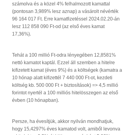
számolva és a közel 4% felhalmozott kamattal
(pontosan 3,989% lesz aznap) a vásárolt névérték
96 164 017 Ft. Erre kamatfizetéssel 2024.02.20-án
lesz 112 858 090 Ft-od (az első éves kamat
17,36%).
Tehát a 100 millió Ft-odra lényegében 12,8581%
nettó kamatot kaptál. Ezzel áll szemben a hitelre
kifizetett kamat (éves 9%) és a költségek (kamatra a
10 hónap alatt kifizettél 7 440 000 Ft-ot, kezdeti
költség kb. 500 000 Ft + biztosítások) => 4,5 millió
forintot nyertél a 100 milliós hitelösszegen az első
évben (10 hónapban).
Persze, ha évesítjük, akkor nyilván mondhatjuk,
hogy 15,4297% éves kamatod volt, amiből levonva