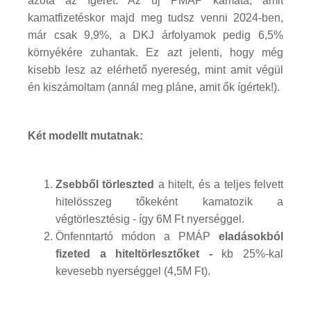
azóta az ígéret. Az új PMÁP kamata, amit
kamatfizetéskor majd meg tudsz venni 2024-ben,
már csak 9,9%, a DKJ árfolyamok pedig 6,5%
környékére zuhantak. Ez azt jelenti, hogy még
kisebb lesz az elérhető nyereség, mint amit végül
én kiszámoltam (annál meg pláne, amit ők ígértek!).
Két modellt mutatnak:
Zsebből törleszted
a hitelt, és a teljes felvett
hitelösszeg tőkeként kamatozik a
végtörlesztésig - így 6M Ft nyerséggel.
Önfenntartó módon a PMÁP
eladásokból
fizeted a hiteltörlesztőket -
kb 25%-kal
kevesebb nyerséggel (4,5M Ft).