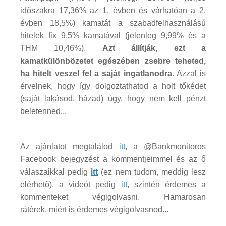
időszakra 17,36% az 1. évben és várhatóan a 2.
évben 18,5%) kamatát a szabadfelhasználású
hitelek fix 9,5% kamatával (jelenleg 9,99% és a
THM 10,46%).
Azt állítják, ezt a
kamatkülönbözetet egészében zsebre teheted,
ha hitelt veszel fel a saját ingatlanodra
. Azzal is
érvelnek, hogy így dolgoztathatod a holt tőkédet
(saját lakásod, házad) úgy, hogy nem kell pénzt
beletenned...
Az ajánlatot megtalálod
itt
, a @Bankmonitoros
Facebook bejegyzést a kommentjeimmel és az ő
válaszaikkal pedig
itt
(ez nem tudom, meddig lesz
elérhető). a videót pedig
itt
, szintén érdemes a
kommenteket végigolvasni. Hamarosan
rátérek, miért is érdemes végigolvasnod...