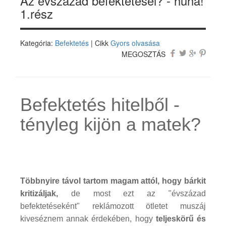
Az évszázad befektetései? - hűha!
1.rész
Kategória:
Befektetés
| Cikk
Gyors olvasása
MEGOSZTÁS
Befektetés hitelből -
tényleg kijön a matek?
Többnyire távol tartom magam attól, hogy bárkit
kritizáljak,
de most ezt az "évszázad
befektetéseként" reklámozott ötletet muszáj
kiveséznem annak érdekében, hogy
teljeskörű és