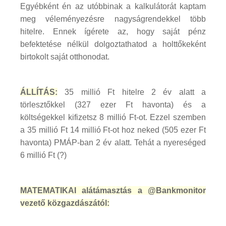
Egyébként én az utóbbinak a kalkulátorát kaptam
meg véleményezésre nagyságrendekkel több
hitelre. Ennek ígérete az, hogy saját pénz
befektetése nélkül dolgoztathatod a holttőkeként
birtokolt saját otthonodat.
ÁLLÍTÁS:
35 millió Ft hitelre 2 év alatt a
törlesztőkkel (327 ezer Ft havonta) és a
költségekkel kifizetsz 8 millió Ft-ot. Ezzel szemben
a 35 millió Ft 14 millió Ft-ot hoz neked (505 ezer Ft
havonta) PMÁP-ban 2 év alatt. Tehát a nyereséged
6 millió Ft (?)
MATEMATIKAI alátámasztás a @Bankmonitor
vezető közgazdászától: