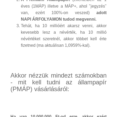
éves (1MÁP) illetve a MÁP+, ahol "jegyzés"
van, ezért 100%-on veszed)
adott
NAPI ÁRFOLYAMON tudod megvenni.
Tehát, ha 10 millióért akarsz venni, akkor
kevesebb lesz a névérték, ha 10 millió
névértéket szeretnél, akkor többet kell érte
fizetned (ma aktuálisan 1,0959%-kal).
Akkor nézzük mindezt számokban
- mit kell tudni az állampapír
(PMÁP) vásárlásáról:
Ha van 10.000.000 Ft-od erre, akkor ezért