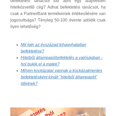
befektetési tanácsot tud adni egy alapvetően
hitelközvetítő cég? Adhat befektetési tanácsot, ha
csak a PartnerBank termékeinek értékesítésére van
jogosultsága? Tényleg 50-100 évente adódik csak
ilyen lehetőség?
Mit ígér az évszázad kihagyhatatlan
befektetése?
Hitelből állampapírbefektetés a valóságban -
hol bukik el a matek?
Milyen kockázatai vannak a kockázatmentes
befektetésként kínált "hitelből állampapírt"
ötletnek?