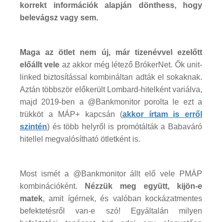
korrekt információk alapján dönthess, hogy
belevágsz vagy sem.
Maga az ötlet nem új, már tizenévvel ezelőtt
előállt vele
az akkor még létező BrókerNet. Ők unit-
linked biztosítással kombináltan adták el sokaknak.
Aztán többször előkerült Lombard-hitelként variálva,
majd 2019-ben a @Bankmonitor porolta le ezt a
trükköt a MÁP+ kapcsán (
akkor írtam is erről
szintén
) és több helyről is promótálták a Babaváró
hitellel megvalósítható ötletként is.
Most ismét a @Bankmonitor állt elő vele PMÁP
kombinációként.
Nézzük meg együtt, kijön-e
matek
, amit ígérnek, és valóban kockázatmentes
befektetésről van-e szó! Egyáltalán milyen