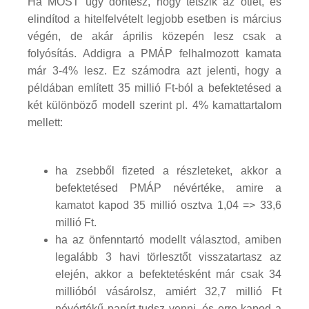
Ha MOST úgy döntesz, hogy tetszik az ötlet, és
elindítod a hitelfelvételt legjobb esetben is március
végén, de akár április közepén lesz csak a
folyósítás. Addigra a PMÁP felhalmozott kamata
már 3-4% lesz. Ez számodra azt jelenti, hogy a
példában említett 35 millió Ft-ból a befektetésed a
két különböző modell szerint pl. 4% kamattartalom
mellett:
ha zsebből fizeted a részleteket, akkor a
befektetésed PMÁP névértéke, amire a
kamatot kapod 35 millió osztva 1,04 => 33,6
millió Ft.
ha az önfenntartó modellt választod, amiben
legalább 3 havi törlesztőt visszatartasz az
elején, akkor a befektetésként már csak 34
millióból vásárolsz, amiért 32,7 millió Ft
névértékű papírt tudsz venni, és erre kapod a