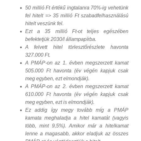
50 millió Ft értékű ingtalanra 70%-ig vehetünk
fel hitelt => 35 millió Ft szabadfelhasználású
hitelt veszünk fel.
Ezt a 35 millió Ft-ot teljes egészében
befektetjük 2030/I állampapírba.
A felvett hitel törlesztőrészlete havonta
327.000 Ft.
A PMÁP-on az 1. évben megszerzett kamat
505.000 Ft havonta (év végén kapjuk csak
meg egyben, ezt elmondják).
A PMÁP-on az 2. évben megszerzett kamat
610.000 Ft havonta (év végén kapjuk csak
meg egyben, ezt is elmondják).
Ez addig így megy tovább míg a PMÁP
kamata meghaladja a hitel kamatát (vagyis
több, mint 9,5%). Amikor már a hitelkamat
lenne a magasabb, akkor eladjuk az összes