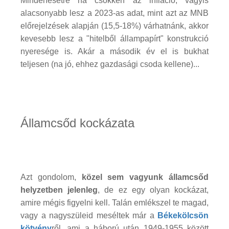
Mindenesetre ha csökken az infláció, vagyis
alacsonyabb lesz a 2023-as adat, mint azt az MNB
előrejelzések alapján (15,5-18%) várhatnánk, akkor
kevesebb lesz a "hitelből állampapírt" konstrukció
nyeresége is. Akár a második év el is bukhat
teljesen (na jó, ehhez gazdasági csoda kellene)...
Államcsőd kockázata
Azt gondolom,
közel sem vagyunk államcsőd
helyzetben jelenleg
, de ez egy olyan kockázat,
amire mégis figyelni kell. Talán emlékszel te magad,
vagy a nagyszüleid meséltek már a
Békekölcsön
kötvény
ről, ami a háború után 1949-1955 között