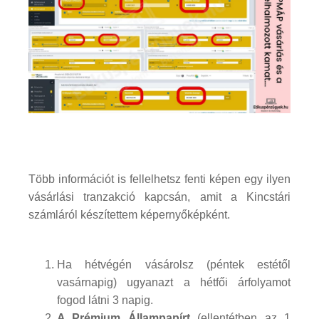
Több információt is fellelhetsz fenti képen egy ilyen
vásárlási tranzakció kapcsán, amit a Kincstári
számláról készítettem képernyőképként.
Ha hétvégén vásárolsz (péntek estétől
vasárnapig) ugyanazt a hétfői árfolyamot
fogod látni 3 napig.
A Prémium Állampapírt
(ellentétben az 1