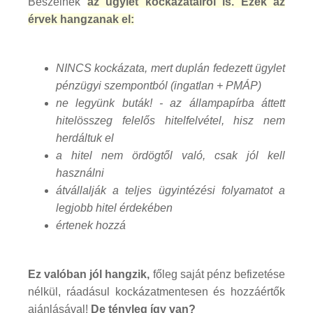
Beszélnek
az ügylet kockázatairól is. Ezek az
érvek hangzanak el:
NINCS kockázata, mert duplán fedezett ügylet
pénzügyi szempontból (ingatlan + PMÁP)
ne legyünk buták! - az állampapírba áttett
hitelösszeg felelős hitelfelvétel, hisz nem
herdáltuk el
a hitel nem ördögtől való, csak jól kell
használni
átvállalják a teljes ügyintézési folyamatot a
legjobb hitel érdekében
értenek hozzá
Ez valóban jól hangzik,
főleg saját pénz befizetése
nélkül, ráadásul kockázatmentesen és hozzáértők
ajánlásával!
De tényleg így van?