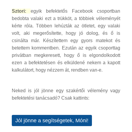
Sztori:
egyik befektetős Facebook csoportban
bedobta valaki ezt a trükköt, a többiek véleményét
kérte róla. Többen lehúzták az ötletet, egy valaki
volt, aki megerősítette, hogy jó dolog, és ő is
csinálta már. Készítettem egy gyors matekot és
betettem kommentben. Ezután az egyik csoporttag
privátban megkeresett, hogy ő is elgondolkodott
ezen a befektetésen és elküldené nekem a kapott
kalkulátort, hogy nézzem át, rendben van-e.
Neked is jól jönne egy szakértői vélemény vagy
befektetési tanácsadó? Csak kattints:
Jól jönne a segítségetek, Móni!