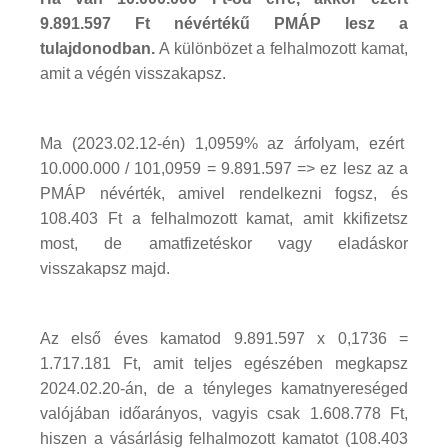
9.891.597 Ft névértékű PMÁP lesz a
tulajdonodban.
A különbözet a felhalmozott kamat,
amit a végén visszakapsz.
Ma (2023.02.12-én) 1,0959% az árfolyam, ezért
10.000.000 / 101,0959 = 9.891.597 => ez lesz az a
PMÁP névérték, amivel rendelkezni fogsz, és
108.403 Ft a felhalmozott kamat, amit kkifizetsz
most, de amatfizetéskor vagy eladáskor
visszakapsz majd.
Az első éves kamatod 9.891.597 x 0,1736 =
1.717.181 Ft, amit teljes egészében megkapsz
2024.02.20-án, de a tényleges kamatnyereséged
valójában időarányos, vagyis csak 1.608.778 Ft,
hiszen a vásárlásig felhalmozott kamatot (108.403