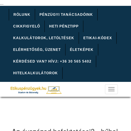
...
RÓLUNK
PÉNZÜGYI TANÁCSADÓINK
CIKKFIGYELŐ
HETI PÉNZTIPP
KALKULÁTOROK, LETÖLTÉSEK
ETIKAI-KÓDEX
ELÉRHETŐSÉG, ÜZENET
ÉLETKÉPEK
KÉRDÉSED VAN? HÍVJ: +36 30 565 5402
HITELKALKULÁTOROK
Toggle
navigation