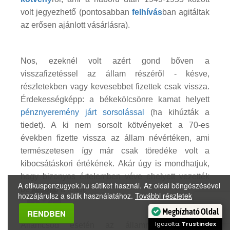
volt jegyezhető (pontosabban
felhívás
ban agitáltak
az erősen ajánlott vásárlásra).
Nos, ezeknél volt azért gond bőven a
visszafizetéssel az állam részéről - késve,
részletekben vagy kevesebbet fizettek csak vissza.
Érdekességképp: a békekölcsönre kamat helyett
pénznyeremény járt sorsolással
(ha kihúzták a
tiedet). A ki nem sorsolt kötvényeket a 70-es
években fizette vissza az állam névértéken, ami
természetesen így már csak töredéke volt a
kibocsátáskori értékének. Akár úgy is mondhatjuk,
hogy bizonyos értelemben véve ehelyett vezették
A etikuspenzugyek.hu sütiket használ. Az oldal böngészésével
be később a lottót.
hozzájárulsz a sütik használatához.
További részletek
Megbízható Oldal
RENDBEN
Igazolta:
Trustindex
Államcsőd esetén az államnak joga van