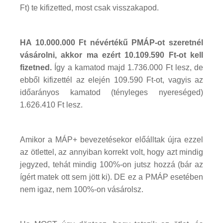
Ft) te kifizetted, most csak visszakapod.
HA 10.000.000 Ft névértékű PMÁP-ot szeretnél
vásárolni, akkor ma ezért 10.109.590 Ft-ot kell
fizetned.
Így a kamatod majd 1.736.000 Ft lesz, de
ebből kifizettél az elején 109.590 Ft-ot, vagyis az
időarányos kamatod (tényleges nyereséged)
1.626.410 Ft lesz.
Amikor a MÁP+ bevezetésekor előálltak újra ezzel
az ötlettel, az annyiban korrekt volt, hogy azt mindig
jegyzed, tehát mindig 100%-on jutsz hozzá (bár az
ígért matek ott sem jött ki). DE ez a PMÁP esetében
nem igaz, nem 100%-on vásárolsz.