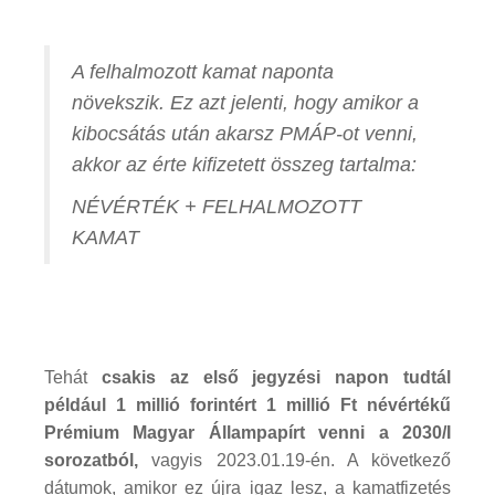
A felhalmozott kamat naponta
növekszik. Ez azt jelenti, hogy amikor a
kibocsátás után akarsz PMÁP-ot venni,
akkor az érte kifizetett összeg tartalma:
NÉVÉRTÉK + FELHALMOZOTT
KAMAT
Tehát
csakis az első jegyzési napon tudtál
például 1 millió forintért 1 millió Ft névértékű
Prémium Magyar Állampapírt venni a 2030/I
sorozatból,
vagyis 2023.01.19-én. A következő
dátumok, amikor ez újra igaz lesz, a kamatfizetés