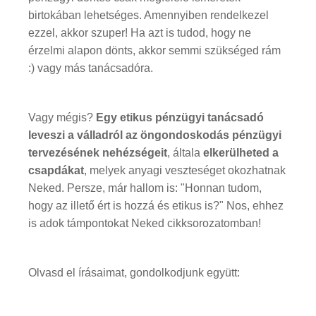
birtokában lehetséges. Amennyiben rendelkezel
ezzel, akkor szuper! Ha azt is tudod, hogy ne
érzelmi alapon dönts, akkor semmi szükséged rám
:) vagy más tanácsadóra.
Vagy mégis?
Egy etikus pénzügyi tanácsadó
leveszi a válladról az öngondoskodás pénzügyi
tervezésének nehézségeit
, általa
elkerülheted a
csapdákat
, melyek anyagi veszteséget okozhatnak
Neked. Persze, már hallom is: "Honnan tudom,
hogy az illető ért is hozzá és etikus is?" Nos, ehhez
is adok támpontokat Neked cikksorozatomban!
Olvasd el írásaimat, gondolkodjunk együtt: