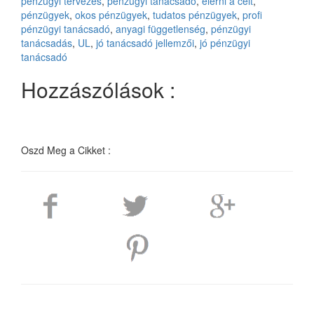
pénzügyi tervezés
,
pénzügyi tanácsadó
,
elérni a célt
,
pénzügyek
,
okos pénzügyek
,
tudatos pénzügyek
,
profi
pénzügyi tanácsadó
,
anyagi függetlenség
,
pénzügyi
tanácsadás
,
UL
,
jó tanácsadó jellemzői
,
jó pénzügyi
tanácsadó
Hozzászólások :
Oszd Meg a Cikket :