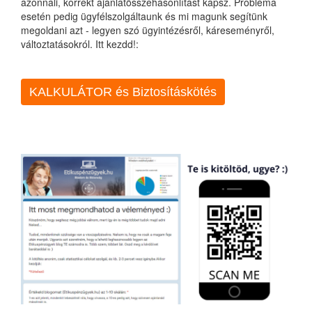
azonnali, korrekt ajánlatösszehasonlítást kapsz. Probléma
esetén pedig ügyfélszolgáltaunk és mi magunk segítünk
megoldani azt - legyen szó ügyintézésről, káreseményről,
változtatásokról. Itt kezdd!:
KALKULÁTOR és Biztosításkötés