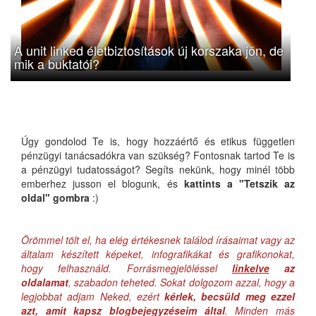
A unit linked életbiztosítások új korszaka jön, de
mik a buktatói?
Úgy gondolod Te is, hogy hozzáértő és etikus független
pénzügyi tanácsadókra van szükség? Fontosnak tartod Te is
a pénzügyi tudatosságot? Segíts nekünk, hogy minél több
emberhez jusson el blogunk, és
kattints a "Tetszik az
oldal" gombra
:)
Örömmel tölt el, ha elég értékesnek találod írásaimat vagy az
általam készített képeket, infografikákat és grafikonokat,
hogy felhasználd. Forrásmegjelöléssel
linkelve
az
oldalamat
, szabadon teheted. Sokat dolgozom azzal, hogy a
legjobbat adjam Neked, ezért
kérlek, becsüld meg ezzel
azt, amit kapsz blogbejegyzéseim által
. Minden más