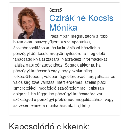
Szerző
Czirákiné Kocsis
Mónika
Írásaimban megmutatom a főbb
buktatókat, összegyűjtöm a szempontokat,
összehasonlításokat és kalkulációkat készítek a
pénzügyi döntéseid megkönnyítésére, a megfelelő
tanácsadó kiválasztására. Naprakész információkat
találsz napi pénzügyeidhez. Segítek akkor is, ha
pénzügyi tanácsadó vagy, hogy szakmailag
felkészültebben, valóban ügyfélérdekből tárgyalhass, és
valós segítővé válhass, mert érdemes, széles piaci
ismeretekkel, megfelelő szakértelemmel, etikusan
dolgozni. Ha független pénzügyi tanácsadóra van
szükséged a pénzügyi problémád megoldásához, vagy
szívesen lennél a munkatársunk, hívj fel :)
Kapcsolódó cikkeink: