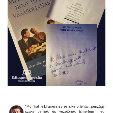
"Mónikát lelkiismeretes és sikerorientált pénzügyi
szakembernek és vezetőnek ismertem meg.