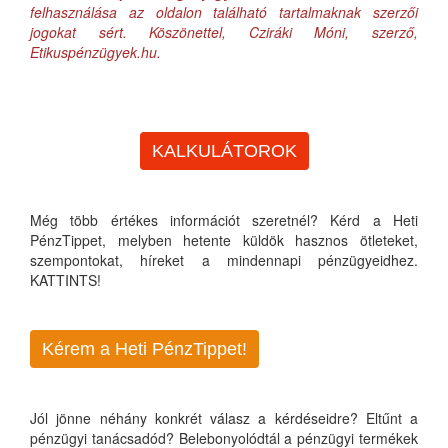
felhasználása az oldalon található tartalmaknak szerzői
jogokat sért. Köszönettel, Cziráki Móni, szerző,
Etikuspénzügyek.hu.
KALKULÁTOROK
Még több értékes információt szeretnél? Kérd a Heti
PénzTippet, melyben hetente küldök hasznos ötleteket,
szempontokat, híreket a mindennapi pénzügyeidhez.
KATTINTS!
Kérem a Heti PénzTippet!
Jól jönne néhány konkrét válasz a kérdéseidre? Eltűnt a
pénzügyi tanácsadód? Belebonyolódtál a pénzügyi termékek