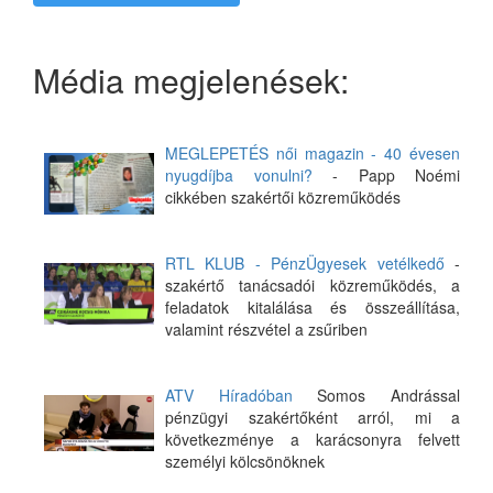
Média megjelenések:
MEGLEPETÉS női magazin - 40 évesen
nyugdíjba vonulni?
- Papp Noémi
cikkében szakértői közreműködés
RTL KLUB - PénzÜgyesek vetélkedő
-
szakértő tanácsadói közreműködés, a
feladatok kitalálása és összeállítása,
valamint részvétel a zsűriben
ATV Híradóban
Somos Andrással
pénzügyi szakértőként arról, mi a
következménye a karácsonyra felvett
személyi kölcsönöknek