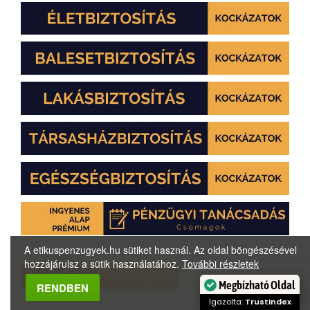
A etikuspenzugyek.hu sütiket használ. Az oldal böngészésével
hozzájárulsz a sütik használatához.
További részletek
Kérem a Heti PénzTippet!
Megbízható Oldal
RENDBEN
Igazolta:
Trustindex