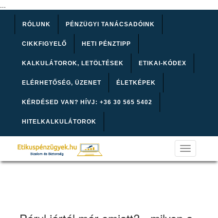
...
RÓLUNK
PÉNZÜGYI TANÁCSADÓINK
CIKKFIGYELŐ
HETI PÉNZTIPP
KALKULÁTOROK, LETÖLTÉSEK
ETIKAI-KÓDEX
ELÉRHETŐSÉG, ÜZENET
ÉLETKÉPEK
KÉRDÉSED VAN? HÍVJ: +36 30 565 5402
HITELKALKULÁTOROK
Toggle
navigation