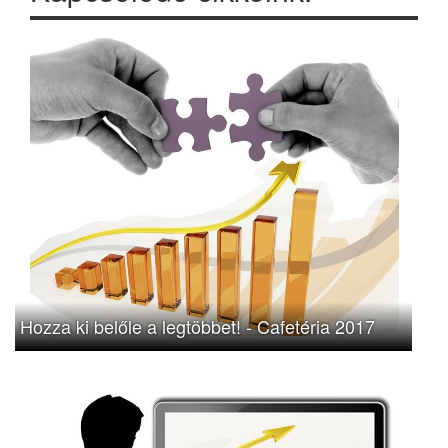
Hozza ki belőle a legtöbbet! - Cafetéria 2017