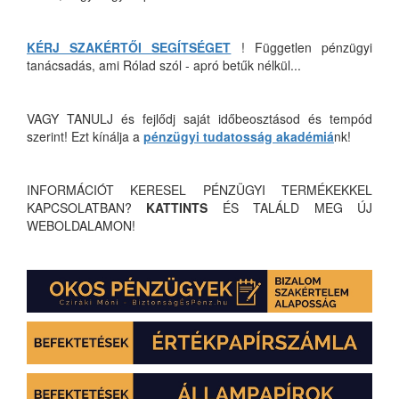
KÉRJ SZAKÉRTŐI SEGÍTSÉGET
! Független pénzügyi
tanácsadás, ami Rólad szól - apró betűk nélkül...
VAGY TANULJ és fejlődj saját időbeosztásod és tempód
szerint! Ezt kínálja a
pénzügyi tudatosság akadémiá
nk!
INFORMÁCIÓT KERESEL PÉNZÜGYI TERMÉKEKKEL
KAPCSOLATBAN?
KATTINTS
ÉS TALÁLD MEG ÚJ
WEBOLDALAMON!