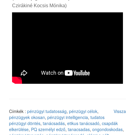
Czirákiné Kocsis Mónika)
Címkék :
pénzügyi tudatosság
,
pénzügyi célok
,
Vissza
pénzügyek okosan
,
pénzügyi intelligencia
,
tudatos
pénzügyi döntés
,
tanácsadás
,
etikus tanácsadó
,
csapdák
elkerülése
,
PQ személyi edző
,
tanacsadas
,
ongondoskodas
,