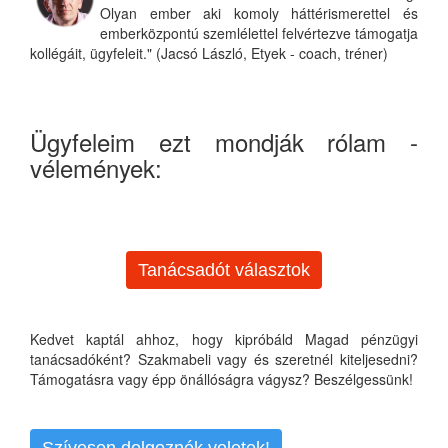
Olyan ember aki komoly háttérismerettel és
emberközpontú szemlélettel felvértezve támogatja
kollégáit, ügyfeleit." (Jacsó László, Etyek - coach, tréner)
Ügyfeleim ezt mondják rólam -
vélemények:
Tanácsadót választok
Kedvet kaptál ahhoz, hogy kipróbáld Magad pénzügyi
tanácsadóként? Szakmabeli vagy és szeretnél kiteljesedni?
Támogatásra vagy épp önállóságra vágysz? Beszélgessünk!
Szívesen dolgoznék veletek!