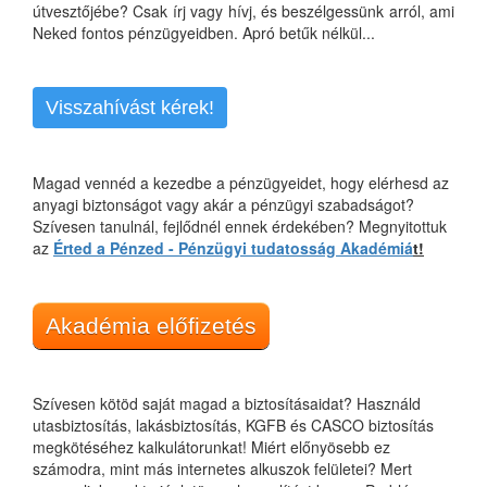
útvesztőjébe? Csak írj vagy hívj, és beszélgessünk arról, ami
Neked fontos pénzügyeidben. Apró betűk nélkül...
Visszahívást kérek!
Magad vennéd a kezedbe a pénzügyeidet, hogy elérhesd az
anyagi biztonságot vagy akár a pénzügyi szabadságot?
Szívesen tanulnál, fejlődnél ennek érdekében? Megnyitottuk
az
Érted a Pénzed - Pénzügyi tudatosság Akadémiá
t!
Akadémia előfizetés
Szívesen kötöd saját magad a biztosításaidat? Használd
utasbiztosítás, lakásbiztosítás, KGFB és CASCO biztosítás
megkötéséhez kalkulátorunkat! Miért előnyösebb ez
számodra, mint más internetes alkuszok felületei? Mert