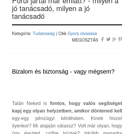
Pórul jártál már emiatt? - milyen a
jó tanácsadó, milyen a jó
tanácsadó
Kategória:
Tudatosság
| Cikk
Gyors olvasása
MEGOSZTÁS
Bizalom és biztonság - vagy mégsem?
Talán Neked is
fontos, hogy valós segítséget
kapj egy olyan helyzetben, amikor döntened kell
egy-egy pénzügyi kérdésben. Kinek hiszel
ilyenkor? Mi alapján válassz? Volt már olyan, hogy
úgy érezted, csőbe húztak? Inkább magadra