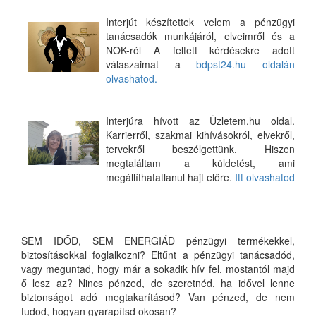
Interjút készítettek velem a pénzügyi
tanácsadók munkájáról, elveimről és a
NOK-ról A feltett kérdésekre adott
válaszaimat a
bdpst24.hu oldalán
olvashatod.
Interjúra hívott az Üzletem.hu oldal.
Karrierről, szakmai kihívásokról, elvekről,
tervekről beszélgettünk. Hiszen
megtaláltam a küldetést, ami
megállíthatatlanul hajt előre.
Itt olvashatod
SEM IDŐD, SEM ENERGIÁD pénzügyi termékekkel,
biztosításokkal foglalkozni? Eltűnt a pénzügyi tanácsadód,
vagy meguntad, hogy már a sokadik hív fel, mostantól majd
ő lesz az? Nincs pénzed, de szeretnéd, ha idővel lenne
biztonságot adó megtakarításod? Van pénzed, de nem
tudod, hogyan gyarapítsd okosan?