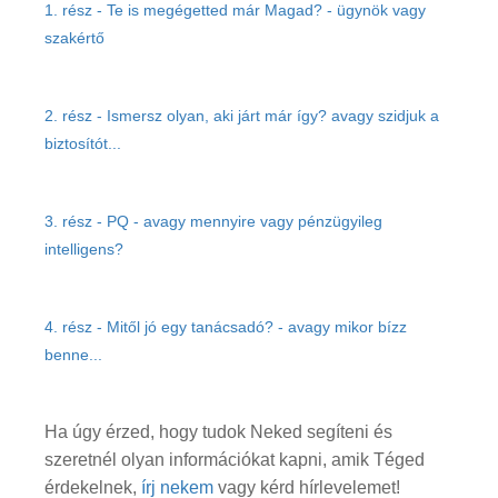
1. rész - Te is megégetted már Magad? - ügynök vagy
szakértő
2. rész - Ismersz olyan, aki járt már így? avagy szidjuk a
biztosítót...
3. rész - PQ - avagy mennyire vagy pénzügyileg
intelligens?
4. rész - Mitől jó egy tanácsadó? - avagy mikor bízz
benne...
Ha úgy érzed, hogy tudok Neked segíteni és
szeretnél olyan információkat kapni, amik Téged
érdekelnek,
írj nekem
vagy
kérd hírlevelemet
!