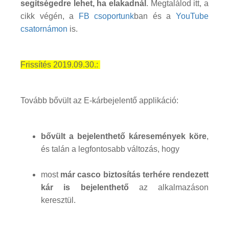
segítségedre lehet, ha elakadnál
. Megtalálod itt, a
cikk végén, a
FB csoportunk
ban és a
YouTube
csatornámon
is.
Frissítés 2019.09.30.:
Tovább bővült az E-kárbejelentő applikáció:
bővült a bejelenthető káresemények köre
,
és talán a legfontosabb változás, hogy
most
már casco biztosítás terhére rendezett
kár is bejelenthető
az alkalmazáson
keresztül.