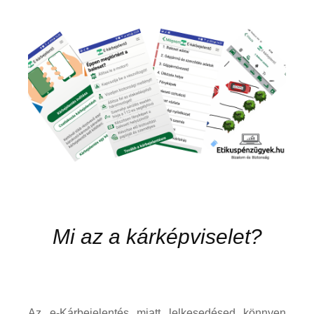
Mi az a kárképviselet?
Az e-Kárbejelentés miatt lelkesedésed könnyen