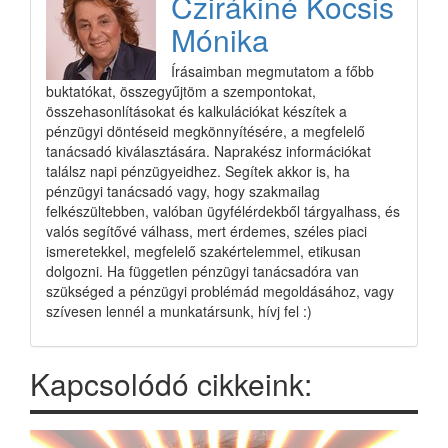
Czirákiné Kocsis
Mónika
Írásaimban megmutatom a főbb
buktatókat, összegyűjtöm a szempontokat,
összehasonlításokat és kalkulációkat készítek a
pénzügyi döntéseid megkönnyítésére, a megfelelő
tanácsadó kiválasztására. Naprakész információkat
találsz napi pénzügyeidhez. Segítek akkor is, ha
pénzügyi tanácsadó vagy, hogy szakmailag
felkészültebben, valóban ügyfélérdekből tárgyalhass, és
valós segítővé válhass, mert érdemes, széles piaci
ismeretekkel, megfelelő szakértelemmel, etikusan
dolgozni. Ha független pénzügyi tanácsadóra van
szükséged a pénzügyi problémád megoldásához, vagy
szívesen lennél a munkatársunk, hívj fel :)
Kapcsolódó cikkeink: