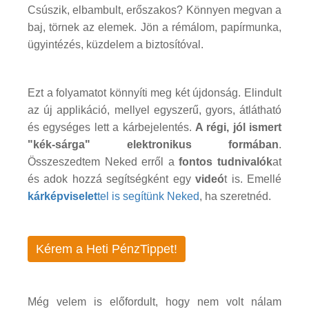
Csúszik, elbambult, erőszakos? Könnyen megvan a
baj, törnek az elemek. Jön a rémálom, papírmunka,
ügyintézés, küzdelem a biztosítóval.
Ezt a folyamatot könnyíti meg két újdonság. Elindult
az új applikáció, mellyel egyszerű, gyors, átlátható
és egységes lett a kárbejelentés.
A régi, jól ismert
"kék-sárga" elektronikus formában
.
Összeszedtem Neked erről a
fontos tudnivalók
at
és adok hozzá segítségként egy
videó
t is. Emellé
kárképviselet
tel is segítünk Neked
, ha szeretnéd.
Kérem a Heti PénzTippet!
Még velem is előfordult, hogy nem volt nálam