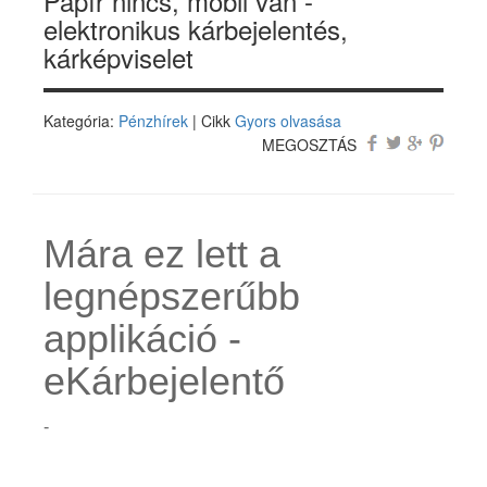
Papír nincs, mobil van -
elektronikus kárbejelentés,
kárképviselet
Kategória:
Pénzhírek
| Cikk
Gyors olvasása
MEGOSZTÁS
Mára ez lett a
legnépszerűbb
applikáció -
eKárbejelentő
-