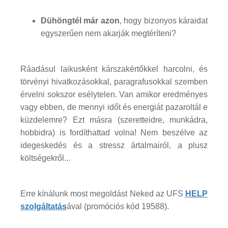
Dühöngtél már azon
, hogy bizonyos káraidat
egyszerűen nem akarják megtéríteni?
Ráadásul laikusként kárszakértőkkel harcolni, és
törvényi hivatkozásokkal, paragrafusokkal szemben
érvelni sokszor esélytelen. Van amikor eredményes
vagy ebben, de mennyi időt és energiát pazaroltál e
küzdelemre? Ezt másra (szeretteidre, munkádra,
hobbidra) is fordíthattad volna! Nem beszélve az
idegeskedés és a stressz ártalmairól, a plusz
költségekről...
Erre kínálunk most megoldást Neked az UFS
HELP
szolgáltatás
ával (promóciós kód 19588).