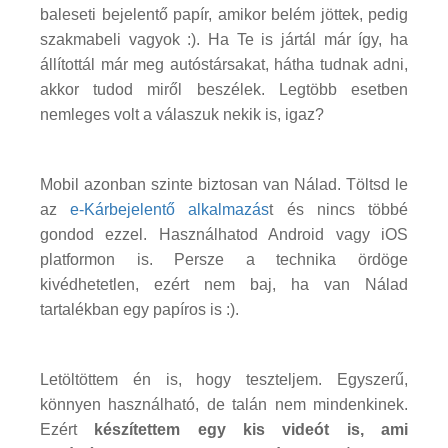
baleseti bejelentő papír, amikor belém jöttek, pedig
szakmabeli vagyok :). Ha Te is jártál már így, ha
állítottál már meg autóstársakat, hátha tudnak adni,
akkor tudod miről beszélek. Legtöbb esetben
nemleges volt a válaszuk nekik is, igaz?
Mobil azonban szinte biztosan van Nálad. Töltsd le
az
e-Kárbejelentő alkalmazás
t és nincs többé
gondod ezzel. Használhatod Android vagy iOS
platformon is. Persze a technika ördöge
kivédhetetlen, ezért nem baj, ha van Nálad
tartalékban egy papíros is :).
Letöltöttem én is, hogy teszteljem. Egyszerű,
könnyen használható, de talán nem mindenkinek.
Ezért
készítettem egy kis videót is, ami