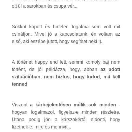
ott ül a sarokban és csupa vér...
Sokkot kapott és hirtelen fogalma sem volt mit
csináljon. Mivel jó a kapcsolatunk, én voltam az
első, aki eszébe jutott, hogy segíthet neki :).
A történet happy end lett, semmi komoly baj nem
történt, de jól példázza, hogy, abban
az adott
szituációban, nem biztos, hogy tudod, mit kell
tenned
.
Viszont
a kárbejelentésen múlik sok minden
-
hogyan fogalmazol, figyelsz-e minden részletre.
Utána pedig jön a kárszakértő, eldönti, hogy
fizetnek-e, mire és mennyit...