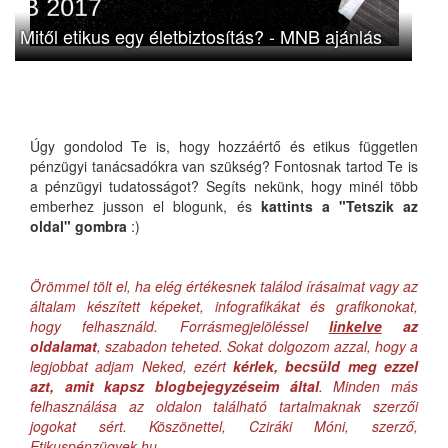
Mitől etikus egy életbiztosítás? - MNB ajánlás
Úgy gondolod Te is, hogy hozzáértő és etikus független
pénzügyi tanácsadókra van szükség? Fontosnak tartod Te is
a pénzügyi tudatosságot? Segíts nekünk, hogy minél több
emberhez jusson el blogunk, és
kattints a "Tetszik az
oldal" gombra
:)
Örömmel tölt el, ha elég értékesnek találod írásaimat vagy az
általam készített képeket, infografikákat és grafikonokat,
hogy felhasználd. Forrásmegjelöléssel
linkelve
az
oldalamat
, szabadon teheted. Sokat dolgozom azzal, hogy a
legjobbat adjam Neked, ezért
kérlek, becsüld meg ezzel
azt, amit kapsz blogbejegyzéseim által
. Minden más
felhasználása az oldalon található tartalmaknak szerzői
jogokat sért. Köszönettel, Cziráki Móni, szerző,
Etikuspénzügyek.hu.