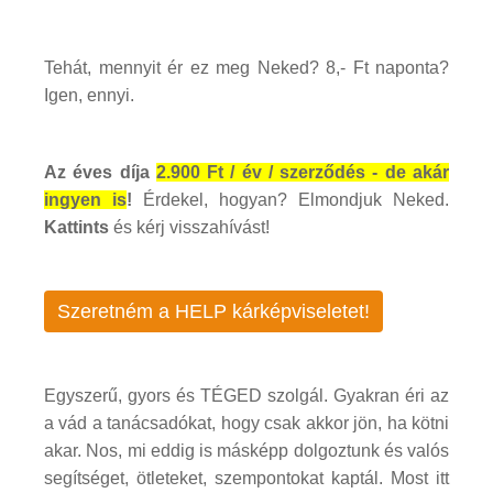
Tehát, mennyit ér ez meg Neked? 8,- Ft naponta?
Igen, ennyi.
Az éves díja
2.900 Ft / év / szerződés - de akár
ingyen is
!
Érdekel, hogyan? Elmondjuk Neked.
Kattints
és kérj visszahívást!
Szeretném a HELP kárképviseletet!
Egyszerű, gyors és TÉGED szolgál. Gyakran éri az
a vád a tanácsadókat, hogy csak akkor jön, ha kötni
akar. Nos, mi eddig is másképp dolgoztunk és valós
segítséget, ötleteket, szempontokat kaptál. Most itt