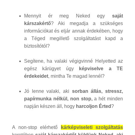
Mennyit ér meg Neked egy
saját
kárszakértő
? Aki megadja a szükséges
információkat és eljár annak érdekében, hogy
a Téged megillető szolgáltatást kapd a
biztosítótól?
Segítene, ha valaki végigvinné Helyetted az
egész kárügyet úgy
képviselve a TE
érdekeidet
, mintha Te magad lennél?
Jó lenne valaki, aki
sorban állás, stressz,
papírmunka nélkül, non stop,
a hét minden
napján készen áll, hogy
harcoljon Érted
?
A non-stop elérhető
kárképviseleti szolgáltatás
keretében
saját kárszakértőt küldünk Neked, aki