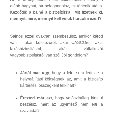
alább hagyhat, ha belegondolsz, mi történik utána.
Kezdődik a balhé a biztosítókkal.
Mit fizetnek ki,
mennyit, mire, mennyit kell velük harcolni ezért?
Sajnos ezzel gyakran szembesülsz, amikor károd
van - akár kötelezőről, akár CASCOról, akár
lakásbiztosításról, akár vállalkozói
vagyonbiztosításról van szó. Jól gondolom?
Jártál már úgy
, hogy a felét sem fedezte a
helyreállítási költségnek az, amit a biztosító
kártérítési összegként felkínált?
Érezted már azt
, hogy valószínűleg kínaiul
beszélsz, mert az ügyintéző nem érti a
szavaidat?