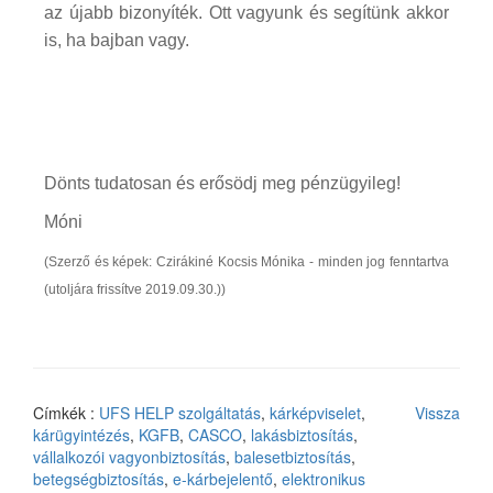
az újabb bizonyíték. Ott vagyunk és segítünk akkor
is, ha bajban vagy.
Dönts tudatosan és erősödj meg pénzügyileg!
Móni
(Szerző és képek: Czirákiné Kocsis Mónika - minden jog fenntartva
(utoljára frissítve 2019.09.30.))
Címkék :
UFS HELP szolgáltatás
,
kárképviselet
,
Vissza
kárügyintézés
,
KGFB
,
CASCO
,
lakásbiztosítás
,
vállalkozói vagyonbiztosítás
,
balesetbiztosítás
,
betegségbiztosítás
,
e-kárbejelentő
,
elektronikus