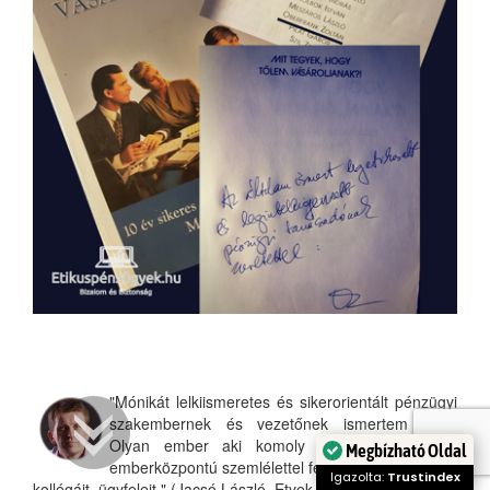
"Mónikát lelkiismeretes és sikerorientált pénzügyi
szakembernek és vezetőnek ismertem meg.
Olyan ember aki komoly háttérismerettel és
Megbízható Oldal
emberközpontú szemlélettel felvértezve támogatja
Igazolta:
Trustindex
kollégáit, ügyfeleit." (Jacsó László, Etyek - coach, tréner)