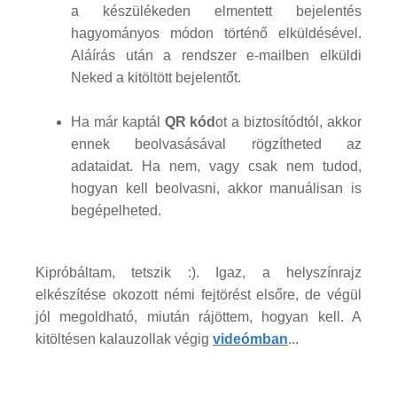
a készülékeden elmentett bejelentés
hagyományos módon történő elküldésével.
Aláírás után a rendszer e-mailben elküldi
Neked a kitöltött bejelentőt.
Ha már kaptál
QR kód
ot a biztosítódtól, akkor
ennek beolvasásával rögzítheted az
adataidat. Ha nem, vagy csak nem tudod,
hogyan kell beolvasni, akkor manuálisan is
begépelheted.
Kipróbáltam, tetszik :). Igaz, a helyszínrajz
elkészítése okozott némi fejtörést elsőre, de végül
jól megoldható, miután rájöttem, hogyan kell. A
kitöltésen kalauzollak végig
videómban
...