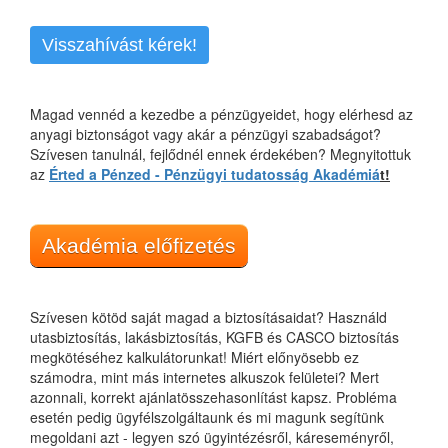
Visszahívást kérek!
Magad vennéd a kezedbe a pénzügyeidet, hogy elérhesd az
anyagi biztonságot vagy akár a pénzügyi szabadságot?
Szívesen tanulnál, fejlődnél ennek érdekében? Megnyitottuk
az
Érted a Pénzed - Pénzügyi tudatosság Akadémiá
t!
Akadémia előfizetés
Szívesen kötöd saját magad a biztosításaidat? Használd
utasbiztosítás, lakásbiztosítás, KGFB és CASCO biztosítás
megkötéséhez kalkulátorunkat! Miért előnyösebb ez
számodra, mint más internetes alkuszok felületei? Mert
azonnali, korrekt ajánlatösszehasonlítást kapsz. Probléma
esetén pedig ügyfélszolgáltaunk és mi magunk segítünk
megoldani azt - legyen szó ügyintézésről, káreseményről,