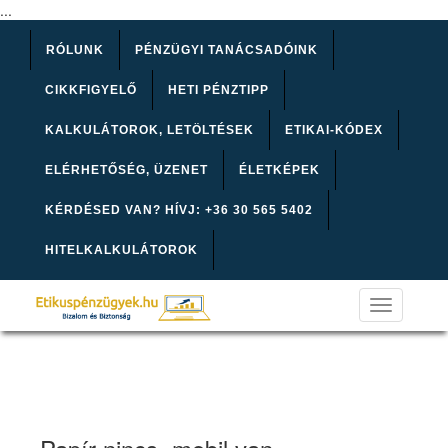
...
RÓLUNK
PÉNZÜGYI TANÁCSADÓINK
CIKKFIGYELŐ
HETI PÉNZTIPP
KALKULÁTOROK, LETÖLTÉSEK
ETIKAI-KÓDEX
ELÉRHETŐSÉG, ÜZENET
ÉLETKÉPEK
KÉRDÉSED VAN? HÍVJ: +36 30 565 5402
HITELKALKULÁTOROK
Toggle
navigation