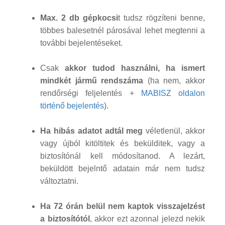
Max. 2 db gépkocsi
t tudsz rögzíteni benne,
többes balesetnél párosával lehet megtenni a
további bejelentéseket.
Csak
akkor tudod használni, ha ismert
mindkét jármű rendszáma
(ha nem, akkor
rendőrségi feljelentés +
MABISZ oldalon
történő bejelentés
).
Ha hibás adatot adtál meg
véletlenül, akkor
vagy újból kitöltitek és bekülditek, vagy a
biztosítónál kell módosítanod. A lezárt,
beküldött bejelntő adatain már nem tudsz
változtatni.
Ha 72 órán belül nem kaptok visszajelzést
a biztosítótól
, akkor ezt azonnal jelezd nekik