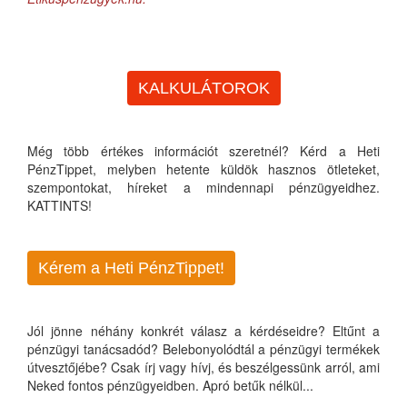
KALKULÁTOROK
Még több értékes információt szeretnél? Kérd a Heti
PénzTippet, melyben hetente küldök hasznos ötleteket,
szempontokat, híreket a mindennapi pénzügyeidhez.
KATTINTS!
Kérem a Heti PénzTippet!
Jól jönne néhány konkrét válasz a kérdéseidre? Eltűnt a
pénzügyi tanácsadód? Belebonyolódtál a pénzügyi termékek
útvesztőjébe? Csak írj vagy hívj, és beszélgessünk arról, ami
Neked fontos pénzügyeidben. Apró betűk nélkül...