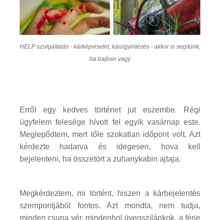
HELP szolgáltatás - kárképviselet, kárügyintézés - akkor is segítünk,
ha bajban vagy
Erről egy kedves történet jut eszembe. Régi
ügyfelem felesége hívott fel egyik vasárnap este.
Meglepődtem, mert tőle szokatlan időpont volt. Azt
kérdezte hadarva és idegesen, hova kell
bejelenteni, ha összetört a zuhanykabin ajtaja.
Megkérdeztem, mi történt, hiszen a kárbejelentés
szempontjából fontos. Azt mondta, nem tudja,
minden csupa vér, mindenhol üvegszilánkok, a férje