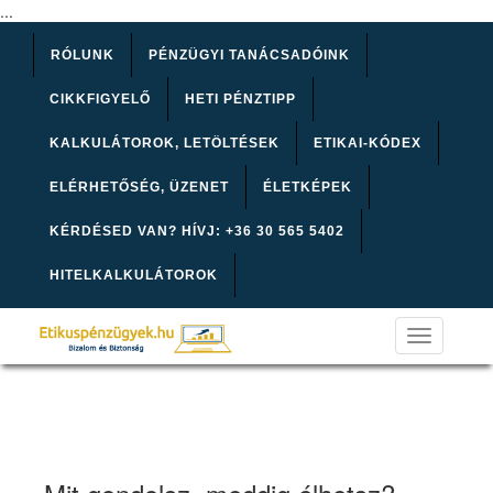
...
RÓLUNK
PÉNZÜGYI TANÁCSADÓINK
CIKKFIGYELŐ
HETI PÉNZTIPP
KALKULÁTOROK, LETÖLTÉSEK
ETIKAI-KÓDEX
ELÉRHETŐSÉG, ÜZENET
ÉLETKÉPEK
KÉRDÉSED VAN? HÍVJ: +36 30 565 5402
HITELKALKULÁTOROK
Toggle
navigation