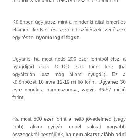
a többit valahonnan célszerű lesz előteremtened.
Különben úgy jársz, mint a mindenki által ismert és
elsimert, kedvelt és szeretett színészek, zenészek
egy része:
nyomorogni fogsz.
Ugyanis, ha most nettó 200 ezer forintból élsz, a
nyugdíjad csak 40-100 ezer forint lesz (ha
egyáltalán lesz még állami nyugdíj). Ez a
különbözet 10 évre 12-19 millió forint. Ugyanez 30
évre ennek a háromszorosa, vagyis 36-57 millió
forint.
Ha most 500 ezer forint a nettó jövedelmed (vagy
több), akkor nyilván ennél sokkal nagyobb
összegekről beszélünk,
ha nem akarsz alább adni