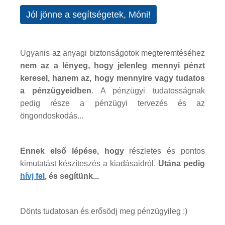
Jól jönne a segítségetek, Móni!
Ugyanis az anyagi biztonságotok megteremtéséhez
nem az a lényeg, hogy jelenleg mennyi pénzt
keresel, hanem az, hogy mennyire vagy tudatos
a pénzügyeidben
. A pénzügyi tudatosságnak
pedig része a pénzügyi tervezés és az
öngondoskodás...
Ennek első lépése, hogy
részletes és pontos
kimutatást készíteszés a kiadásaidról.
Utána pedig
hívj fel
, és segítünk...
Dönts tudatosan és erősödj meg pénzügyileg :)