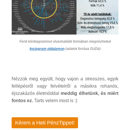
Fenti kördiagrammot olvashatóbb formában megnézheted
Instagram oldalamon
(adatok forrása ISzDb)
Nézzük meg együtt, hogy vajon a stresszes, egyik
fellépésről vagy felvételről a másikra rohanós,
éjszakázós életmóddal
meddig élhetünk, és miért
fontos ez.
Tarts velem most is :)
Kérem a Heti PénzTippet!