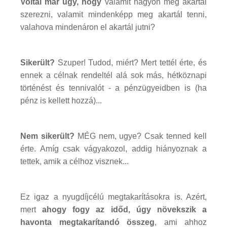
Voltál már úgy, hogy
valamit nagyon meg akartál
szerezni, valamit mindenképp meg akartál tenni,
valahova mindenáron el akartál jutni?
Sikerült?
Szuper! Tudod, miért? Mert tettél érte, és
ennek a célnak rendeltél alá sok más, hétköznapi
történést és tennivalót - a pénzügyeidben is (ha
pénz is kellett hozzá)...
Nem sikerült?
MÉG nem, ugye? Csak tenned kell
érte. Amíg csak vágyakozol, addig hiányoznak a
tettek, amik a célhoz visznek...
Ez igaz a nyugdíjcélú megtakarításokra is. Azért,
mert
ahogy fogy az időd, úgy növekszik a
havonta megtakarítandó összeg
, ami ahhoz