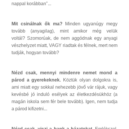
nappal korábban"...
Mit csinálnak ők ma?
Minden ugyanúgy megy
tovább (anyagilag), mint amikor még velük
voltál? Szomorúak, de nem aggódnak egy anyagi
vészhelyzet miatt, VAGY riadtak és félnek, mert nem
tudják, hogyan tovább?
Nézd csak, mennyi mindenre nemet mond a
párod a gyerekeknek.
Köztük olyan dolgokra is,
ami miatt egy sokkal nehezebb jövő vár rájuk, vagy
kevésbé jó induló esélyek az életkezdésükhöz (a
magán iskola sem fér bele tovább). Igen, nem tudja
a párod kifizetni...
Nézd csak, viszi a bank a házatokat.
Emlékszel,