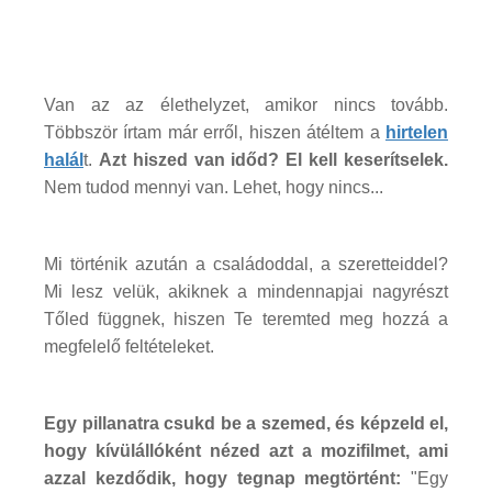
Van az az élethelyzet, amikor nincs tovább.
Többször írtam már erről, hiszen átéltem a
hirtelen
halál
t.
Azt hiszed van időd? El kell keserítselek.
Nem tudod mennyi van. Lehet, hogy nincs...
Mi történik azután a családoddal, a szeretteiddel?
Mi lesz velük, akiknek a mindennapjai nagyrészt
Tőled függnek, hiszen Te teremted meg hozzá a
megfelelő feltételeket.
Egy pillanatra csukd be a szemed, és képzeld el,
hogy kívülállóként nézed azt a mozifilmet, ami
azzal kezdődik, hogy tegnap megtörtént:
"Egy