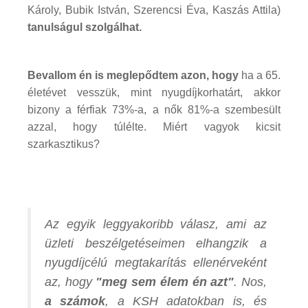
Károly, Bubik István, Szerencsi Éva, Kaszás Attila)
tanulságul szolgálhat.
Bevallom én is meglepődtem azon, hogy
ha a 65.
életévet vesszük, mint nyugdíjkorhatárt, akkor
bizony a férfiak 73%-a, a nők 81%-a szembesült
azzal, hogy túlélte. Miért vagyok kicsit
szarkasztikus?
Az egyik leggyakoribb válasz, ami az
üzleti beszélgetéseimen elhangzik a
nyugdíjcélú megtakarítás ellenérveként
az, hogy
"meg sem élem én azt"
. Nos,
a számok
, a KSH adatokban is, és