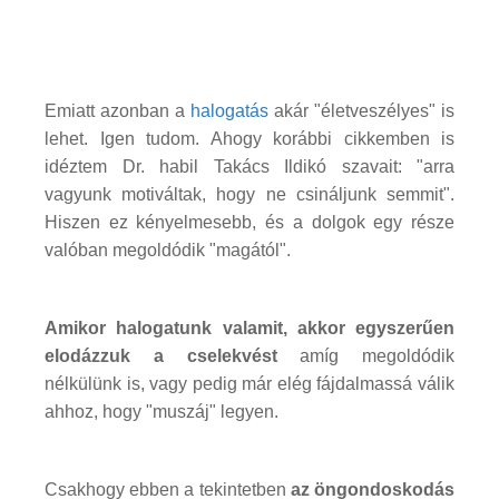
Emiatt azonban a
halogatás
akár "életveszélyes" is
lehet. Igen tudom. Ahogy korábbi cikkemben is
idéztem Dr. habil Takács Ildikó szavait: "arra
vagyunk motiváltak, hogy ne csináljunk semmit".
Hiszen ez kényelmesebb, és a dolgok egy része
valóban megoldódik "magától".
Amikor halogatunk valamit, akkor egyszerűen
elodázzuk a cselekvést
amíg megoldódik
nélkülünk is, vagy pedig már elég fájdalmassá válik
ahhoz, hogy "muszáj" legyen.
Csakhogy ebben a tekintetben
az öngondoskodás