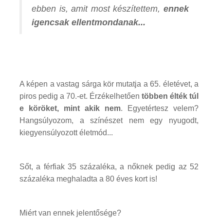
ebben is, amit most készítettem,
ennek
igencsak ellentmondanak...
A képen a vastag sárga kör mutatja a 65. életévet, a
piros pedig a 70.-et. Érzékelhetően
többen élték túl
e köröket, mint akik nem
. Egyetértesz velem?
Hangsúlyozom, a színészet nem egy nyugodt,
kiegyensúlyozott életmód...
Sőt, a férfiak 35 százaléka, a nőknek pedig az 52
százaléka meghaladta a 80 éves kort is!
Miért van ennek jelentősége?