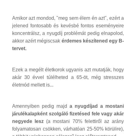
Amikor azt mondod, "meg sem élem én azt", ezért a
jelened fontosabb és kevésbé fontos eseményeire
koncentrálsz, a nyugdíj problémát pedig elnapolod,
akkor azért mégiscsak
érdemes készítened egy B-
tervet.
Ezek a megélt életkorok ugyanis azt mutatják, hogy
akár 30 évvel túlélheted a 65-öt, még stresszes
életmód mellett is...
Amennyiben pedig majd
a nyugdíjad a mostani
járulékalapként szolgáló fizetésed fele vagy akár
negyede lesz
(a mostani 70% felettiről az arány
folyamatosan csökken, várhatóan 25-50% körülire),