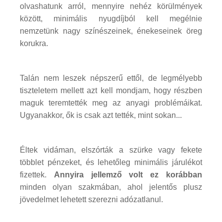
olvashatunk arról, mennyire nehéz körülmények
között, minimális nyugdíjból kell megélnie
nemzetünk nagy színészeinek, énekeseinek öreg
korukra.
Talán nem leszek népszerű ettől, de legmélyebb
tiszteletem mellett azt kell mondjam, hogy részben
maguk teremtették meg az anyagi problémáikat.
Ugyanakkor, ők is csak azt tették, mint sokan...
Éltek vidáman, elszórták a szürke vagy fekete
többlet pénzeket, és lehetőleg minimális járulékot
fizettek.
Annyira jellemző volt ez korábban
minden olyan szakmában, ahol jelentős plusz
jövedelmet lehetett szerezni adózatlanul.