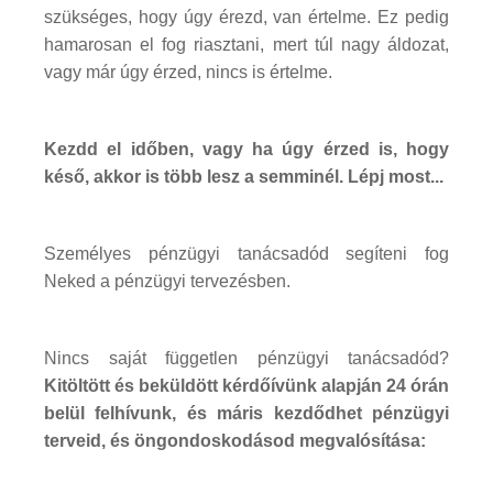
szükséges, hogy úgy érezd, van értelme. Ez pedig
hamarosan el fog riasztani, mert túl nagy áldozat,
vagy már úgy érzed, nincs is értelme.
Kezdd el időben, vagy ha úgy érzed is, hogy
késő, akkor is több lesz a semminél. Lépj most...
Személyes pénzügyi tanácsadód segíteni fog
Neked a pénzügyi tervezésben.
Nincs saját független pénzügyi tanácsadód?
Kitöltött és beküldött kérdőívünk alapján 24 órán
belül felhívunk, és máris kezdődhet pénzügyi
terveid, és öngondoskodásod megvalósítása: