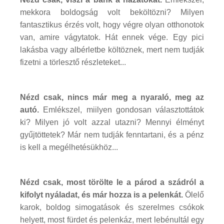
mekkora boldogság volt beköltözni? Milyen
fantasztikus érzés volt, hogy végre olyan otthonotok
van, amire vágytatok. Hát ennek vége. Egy pici
lakásba vagy albérletbe költöznek, mert nem tudják
fizetni a törlesztő részleteket...
Nézd csak, nincs már meg a nyaraló, meg az
autó.
Emlékszel, miilyen gondosan választottátok
ki? Milyen jó volt azzal utazni? Mennyi élményt
gyűjtöttetek? Már nem tudják fenntartani, és a pénz
is kell a megélhetésükhöz...
Nézd csak, most törölte le a párod a szádról a
kifolyt nyáladat, és már hozza is a pelenkát.
Ölelő
karok, boldog simogatások és szerelmes csókok
helyett, most fürdet és pelenkáz, mert lebénultál egy