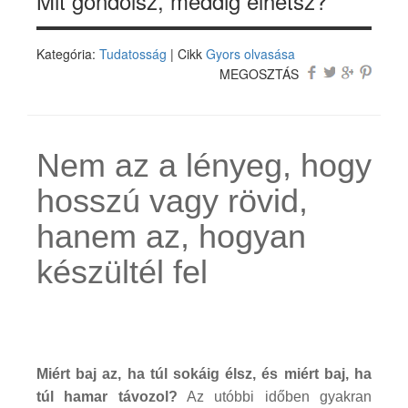
Mit gondolsz, meddig élhetsz?
Kategória:
Tudatosság
| Cikk
Gyors olvasása
MEGOSZTÁS
Nem az a lényeg, hogy
hosszú vagy rövid,
hanem az, hogyan
készültél fel
Miért baj az, ha túl sokáig élsz, és miért baj, ha
túl hamar távozol?
Az utóbbi időben gyakran