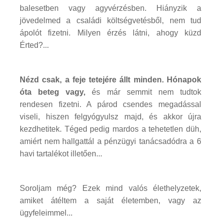
balesetben vagy agyvérzésben. Hiányzik a
jövedelmed a családi költségvetésből, nem tud
ápolót fizetni. Milyen érzés látni, ahogy küzd
Érted?...
Nézd csak, a feje tetejére állt minden. Hónapok
óta beteg vagy,
és már semmit nem tudtok
rendesen fizetni. A párod csendes megadással
viseli, hiszen felgyógyulsz majd, és akkor újra
kezdhetitek. Téged pedig mardos a tehetetlen düh,
amiért nem hallgattál a pénzügyi tanácsadódra a 6
havi tartalékot illetően...
Soroljam még? Ezek mind valós élethelyzetek,
amiket átéltem a saját életemben, vagy az
ügyfeleimmel...