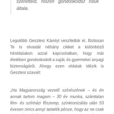
szeretteid, hiszen gondoskodsz róluk
általa.
Legutóbb Gesztesi Károlyt veszítettük el. Biztosan
Te is olvastál néhány cikket a különböző
híroldalakon azzal kapcsolatban, hogy már
életében gondoskodott a saját, és gyermekei anyagi
biztonságáról. Ahogy ezen oldalak idézik is
Gesztesi szavait:
„Ha Magyarország vezető színészének – és én
annak tartom magam – 30 év munka, számtalan
film- és színházi főszerep, szinkronizálás után 53
évesen nincs annyi tartalék pénze, hogy az ne csak