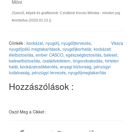
Móni
(Szerző, képek és grafikonok: Czirákiné Kocsis Mónika - minden jog
fenntartva (2020.02.23.))
Címkék :
kockázat
,
nyugdíj
,
nyugdíjtervezés
,
Vissza
nyugdíjcélú megtakarítások
,
nyugdíjkorhatár
,
kockázati
életbiztosítás
,
ember CASCO
,
egészségbiztosítás
,
baleset
,
balesetbiztosítás
,
családvédelem
,
öngondoskodás
,
hirtelen
halál
,
kockázatcsökkentés
,
anyagi biztonság
,
pénzügyi
tudatosság
,
pénzügyi tervezés
,
nyugdíjmegtakarítás
Hozzászólások :
Oszd Meg a Cikket :