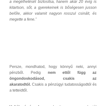
a megélhetését biztosítsa, hanem akár 20 évig is
kitartson, sőt, a gyerekeinek is bőségesen jusson
belőle, akkor valamit nagyon rosszul csinált, és
megette a fene."
Persze, mondhatod, hogy könnyű neki, annyi
pénzből. Pedig
nem ettől függ az
öngondoskodásod, csakis az
akaratodtól.
Csakis a pénzügyi tudatosságodtól és
a tetteidtől.