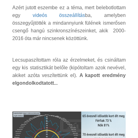
Azért jutott eszembe ez a téma, mert belebotlottam
egy
videós összeállítás
ba, amelyben
összegyűjtötték a mindannyiunk fülének ismerősen
csengő hangú szinkronszínészeinket, akik 2000-
2016 óta már nincsenek közöttünk.
Lecsupaszítottam róla az érzelmeket, és csináltam
egy kis statisztikát belőle (kipótoltam azok nevével,
akiket azóta veszítettünk el).
A kapott eredmény
elgondolkodtatott...