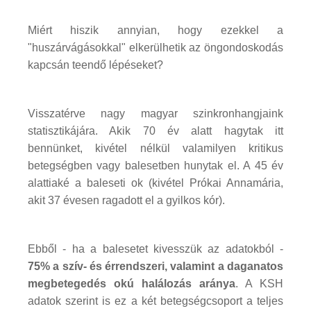
Miért hiszik annyian, hogy ezekkel a
"huszárvágásokkal" elkerülhetik az öngondoskodás
kapcsán teendő lépéseket?
Visszatérve nagy magyar szinkronhangjaink
statisztikájára. Akik 70 év alatt hagytak itt
bennünket, kivétel nélkül valamilyen kritikus
betegségben vagy balesetben hunytak el. A 45 év
alattiaké a baleseti ok (kivétel Prókai Annamária,
akit 37 évesen ragadott el a gyilkos kór).
Ebből - ha a balesetet kivesszük az adatokból -
75% a szív- és érrendszeri, valamint a daganatos
megbetegedés okú halálozás aránya
. A KSH
adatok szerint is ez a két betegségcsoport a teljes