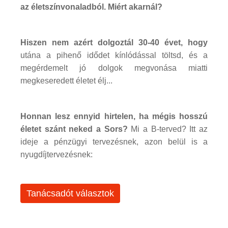
az életszínvonaladból. Miért akarnál?
Hiszen nem azért dolgoztál 30-40 évet, hogy
utána a pihenő idődet kínlódással töltsd, és a
megérdemelt jó dolgok megvonása miatti
megkeseredett életet élj...
Honnan lesz ennyid hirtelen, ha mégis hosszú
életet szánt neked a Sors?
Mi a B-terved? Itt az
ideje a pénzügyi tervezésnek, azon belül is a
nyugdíjtervezésnek:
Tanácsadót választok