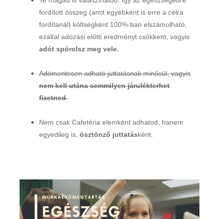
fordított összeg (amit egyébként is erre a célra
fordítanál) költségként 100%-ban elszámolható,
ezáltal adózási előtti eredményt csökkent, vagyis
adót spórolsz meg vele.
Adómentesen adható juttatásnak minősül, vagyis
nem kell utána semmilyen járulékterhet
fizetned
.
Nem csak Cafetéria elemként adhatod, hanem
egyedileg is,
ösztönző juttatás
ként.