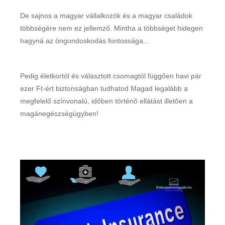
De sajnos a magyar vállalkozók és a magyar családok
többségére nem ez jellemző. Mintha a többséget hidegen
hagyná az öngondoskodás fontossága...
Pedig életkortól és választott csomagtól függően havi pár
ezer Ft-ért biztonságban tudhatod Magad legalább a
megfelelő színvonalú, időben történő ellátást illetően a
magánegészségügyben!