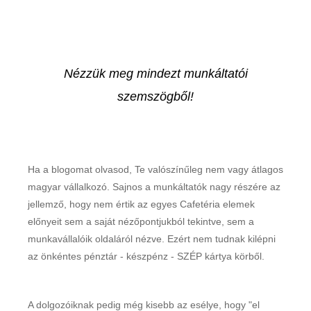
Nézzük meg mindezt munkáltatói
szemszögből!
Ha a blogomat olvasod, Te valószínűleg nem vagy átlagos
magyar vállalkozó. Sajnos a munkáltatók nagy részére az
jellemző, hogy nem értik az egyes Cafetéria elemek
előnyeit sem a saját nézőpontjukból tekintve, sem a
munkavállalóik oldaláról nézve. Ezért nem tudnak kilépni
az önkéntes pénztár - készpénz - SZÉP kártya körből.
A dolgozóiknak pedig még kisebb az esélye, hogy "el