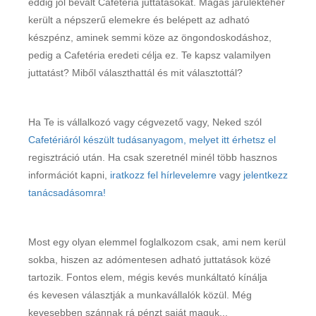
eddig jól bevált Cafetéria juttatásokat. Magas járulékteher
került a népszerű elemekre és belépett az adható
készpénz, aminek semmi köze az öngondoskodáshoz,
pedig a Cafetéria eredeti célja ez. Te kapsz valamilyen
juttatást? Miből választhattál és mit választottál?
Ha Te is vállalkozó vagy cégvezető vagy, Neked szól
Cafetériáról készült tudásanyagom, melyet itt érhetsz el
regisztráció után. Ha csak szeretnél minél több hasznos
információt kapni,
iratkozz fel hírlevelemre
vagy
jelentkezz
tanácsadásomra!
Most egy olyan elemmel foglalkozom csak, ami nem kerül
sokba, hiszen az adómentesen adható juttatások közé
tartozik. Fontos elem, mégis kevés munkáltató kínálja
és kevesen választják a munkavállalók közül. Még
kevesebben szánnak rá pénzt saját maguk...