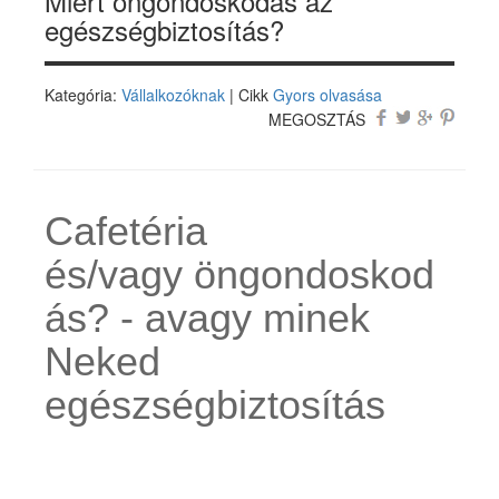
Miért öngondoskodás az
egészségbiztosítás?
Kategória:
Vállalkozóknak
| Cikk
Gyors olvasása
MEGOSZTÁS
Cafetéria
és/vagy öngondoskod
ás? - avagy minek
Neked
egészségbiztosítás