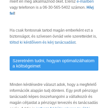
miért éri meg alkalmaznod őket. Elérsz
e-mailben
vagy telefonon is a 06-30-565-5402 számon.
Hívj
fel
!
Ha csak fontosnak tartod magán emberként ezt a
biztonságot, és szívesen óvnád vele szeretteidet is,
töltsd ki kérdőívem és kérj tanácsadást
.
Szeretném tudni, hogyan optimalizálhatom
a költségeimet
Minden kérdésedre választ adok, hogy a megfelelő
információk alapján tudj dönteni. Egy profi pénzügyi
tanácsadó képes összehangolni a vállalkozói és
magán céljaidat a pénzügyi tervezés és tanácsadás