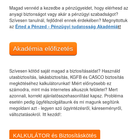
Magad vennéd a kezedbe a pénzügyeidet, hogy elérhesd az
anyagi biztonságot vagy akár a pénzügyi szabadságot?
Szívesen tanulnál, fejlődnél ennek érdekében? Megnyitottuk
az
Érted a Pénzed - Pénzügyi tudatosság Akadémiá
t!
Akadémia előfizetés
Szívesen kötöd saját magad a biztosításaidat? Használd
utasbiztosítás, lakásbiztosítás, KGFB és CASCO biztosítás
megkötéséhez kalkulátorunkat! Miért előnyösebb ez
számodra, mint más internetes alkuszok felületei? Mert
azonnali, korrekt ajánlatösszehasonlítást kapsz. Probléma
esetén pedig ügyfélszolgáltaunk és mi magunk segítünk
megoldani azt - legyen szó ügyintézésről, káreseményről,
változtatásokról. Itt kezdd!:
KALKULÁTOR és Biztosításkötés