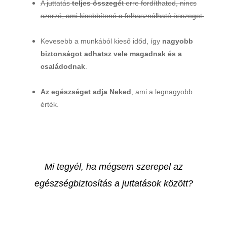
A juttatás
teljes összegé
t erre fordíthatod, nincs
szorzó, ami kisebbítené a felhasználható összeget.
Kevesebb a munkából kieső időd, így
nagyobb
biztonságot adhatsz vele magadnak és a
családodnak
.
Az egészséget adja Neked
, ami a legnagyobb
érték.
Mi tegyél, ha mégsem szerepel az
egészségbiztosítás a juttatások között?