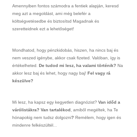
Amennyiben fontos számodra a fentiek alapján, keresd
meg azt a megoldást, ami még belefér a
költségvetésedbe és biztosítsd Magadnak és
szeretteidnek ezt a lehetőséget!
Mondhatod, hogy pénzkidobás, hiszen, ha nincs baj és
nem veszed igénybe, akkor csak fizeted. Valóban, így is
értékelheted.
De tudod mi lesz, ha valami történik?
Na
akkor lesz baj és lehet, hogy nagy baj!
Fel vagy rá
készülve?
Mi lesz, ha kapsz egy kegyetlen diagnózist?
Van időd a
várólistákra? Van tartalékod
, amiből megéltek, ha Te
hónapokig nem tudsz dolgozni
?
Remélem, hogy igen és
mindenre felkészültél...