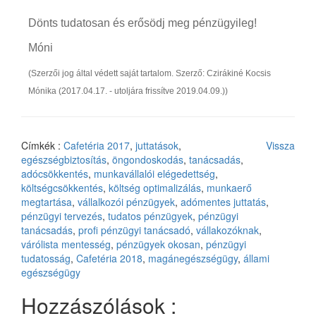
Dönts tudatosan és erősödj meg pénzügyileg!
Móni
(Szerzői jog által védett saját tartalom. Szerző: Czirákiné Kocsis
Mónika (2017.04.17. - utoljára frissítve 2019.04.09.))
Címkék :
Cafetéria 2017
,
juttatások
,
Vissza
egészségbiztosítás
,
öngondoskodás
,
tanácsadás
,
adócsökkentés
,
munkavállalói elégedettség
,
költségcsökkentés
,
költség optimalizálás
,
munkaerő
megtartása
,
vállalkozói pénzügyek
,
adómentes juttatás
,
pénzügyi tervezés
,
tudatos pénzügyek
,
pénzügyi
tanácsadás
,
profi pénzügyi tanácsadó
,
vállakozóknak
,
várólista mentesség
,
pénzügyek okosan
,
pénzügyi
tudatosság
,
Cafetéria 2018
,
magánegészségügy
,
állami
egészségügy
Hozzászólások :