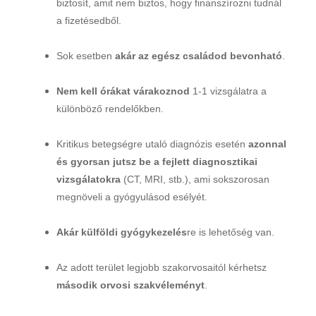
biztosít, amit nem biztos, hogy finanszírozni tudnál
a fizetésedből.
Sok esetben
akár az egész családod bevonható
.
Nem kell órákat várakoznod
1-1 vizsgálatra a
különböző rendelőkben.
Kritikus betegségre utaló diagnózis esetén
azonnal
és gyorsan jutsz be a fejlett diagnosztikai
vizsgálatokra
(CT, MRI, stb.), ami sokszorosan
megnöveli a gyógyulásod esélyét.
Akár külföldi gyógykezelés
re is lehetőség van.
Az adott terület legjobb szakorvosaitól kérhetsz
második orvosi szakvéleményt
.