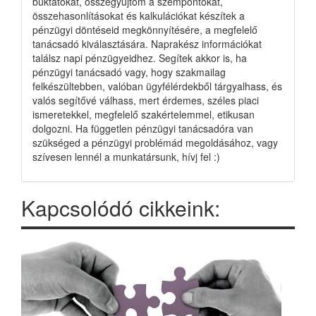
buktatókat, összegyűjtöm a szempontokat,
összehasonlításokat és kalkulációkat készítek a
pénzügyi döntéseid megkönnyítésére, a megfelelő
tanácsadó kiválasztására. Naprakész információkat
találsz napi pénzügyeidhez. Segítek akkor is, ha
pénzügyi tanácsadó vagy, hogy szakmailag
felkészültebben, valóban ügyfélérdekből tárgyalhass, és
valós segítővé válhass, mert érdemes, széles piaci
ismeretekkel, megfelelő szakértelemmel, etikusan
dolgozni. Ha független pénzügyi tanácsadóra van
szükséged a pénzügyi problémád megoldásához, vagy
szívesen lennél a munkatársunk, hívj fel :)
Kapcsolódó cikkeink: