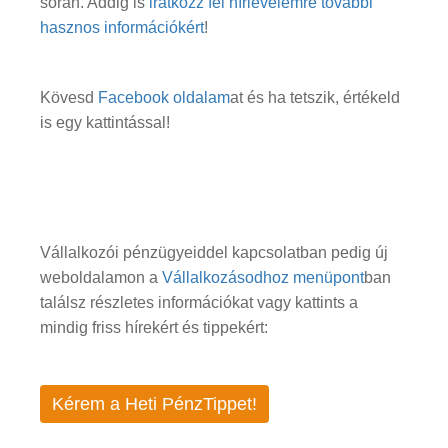
során. Addig is
iratkozz fel hírlevelemre további
hasznos információkért
!
Kövesd
Facebook oldalam
at és ha tetszik, értékeld
is egy kattintással!
Vállalkozói pénzügyeiddel kapcsolatban pedig új
weboldalamon a
Vállalkozásodhoz menüpont
ban
találsz részletes információkat vagy kattints a
mindig friss hírekért és tippekért:
Kérem a Heti PénzTippet!