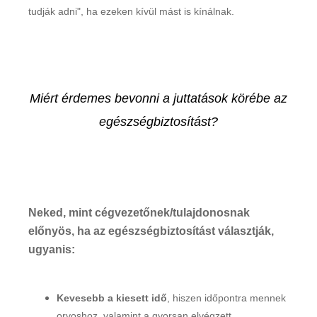
tudják adni", ha ezeken kívül mást is kínálnak.
Miért érdemes bevonni a juttatások körébe az
egészségbiztosítást?
Neked, mint cégvezetőnek/tulajdonosnak
előnyös, ha az egészségbiztosítást választják,
ugyanis:
Kevesebb a kiesett idő
, hiszen időpontra mennek
orvoshoz, valamint a gyorsan elvégzett