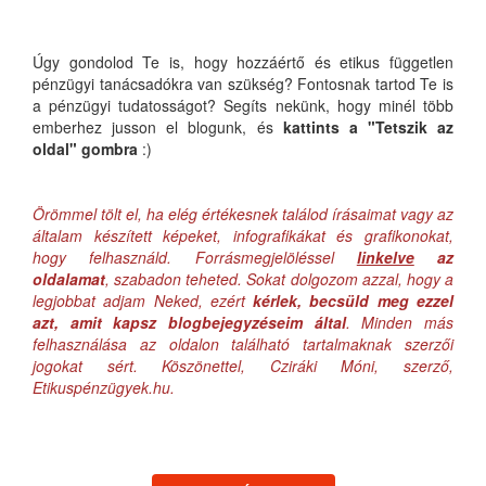
Úgy gondolod Te is, hogy hozzáértő és etikus független
pénzügyi tanácsadókra van szükség? Fontosnak tartod Te is
a pénzügyi tudatosságot? Segíts nekünk, hogy minél több
emberhez jusson el blogunk, és
kattints a "Tetszik az
oldal" gombra
:)
Örömmel tölt el, ha elég értékesnek találod írásaimat vagy az
általam készített képeket, infografikákat és grafikonokat,
hogy felhasználd. Forrásmegjelöléssel
linkelve
az
oldalamat
, szabadon teheted. Sokat dolgozom azzal, hogy a
legjobbat adjam Neked, ezért
kérlek, becsüld meg ezzel
azt, amit kapsz blogbejegyzéseim által
. Minden más
felhasználása az oldalon található tartalmaknak szerzői
jogokat sért. Köszönettel, Cziráki Móni, szerző,
Etikuspénzügyek.hu.