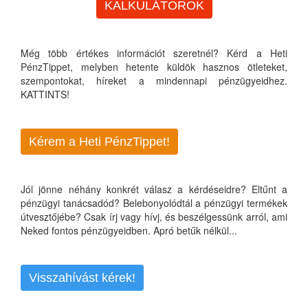
KALKULÁTOROK
Még több értékes információt szeretnél? Kérd a Heti
PénzTippet, melyben hetente küldök hasznos ötleteket,
szempontokat, híreket a mindennapi pénzügyeidhez.
KATTINTS!
Kérem a Heti PénzTippet!
Jól jönne néhány konkrét válasz a kérdéseidre? Eltűnt a
pénzügyi tanácsadód? Belebonyolódtál a pénzügyi termékek
útvesztőjébe? Csak írj vagy hívj, és beszélgessünk arról, ami
Neked fontos pénzügyeidben. Apró betűk nélkül...
Visszahívást kérek!