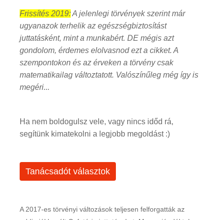
Frissítés 2019:
A jelenlegi törvények szerint már
ugyanazok terhelik az egészségbiztosítást
juttatásként, mint a munkabért. DE mégis azt
gondolom, érdemes elolvasnod ezt a cikket. A
szempontokon és az érveken a törvény csak
matematikailag változtatott. Valószínűleg még így is
megéri...
Ha nem boldogulsz vele, vagy nincs időd rá,
segítünk kimatekolni a legjobb megoldást :)
Tanácsadót választok
A 2017-es törvényi változások teljesen felforgatták az