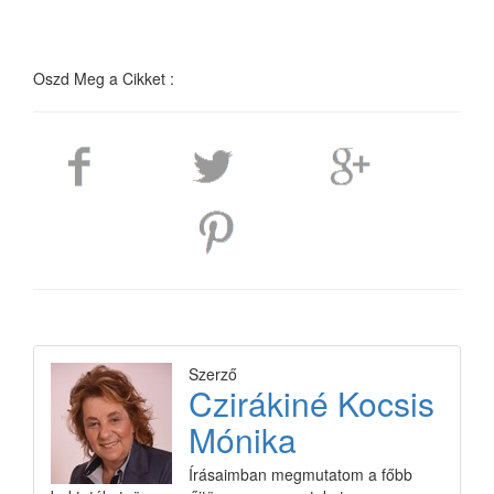
Oszd Meg a Cikket :
Szerző
Czirákiné Kocsis
Mónika
Írásaimban megmutatom a főbb