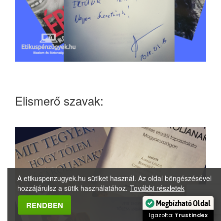
Elismerő szavak:
A etikuspenzugyek.hu sütiket használ. Az oldal böngészésével
hozzájárulsz a sütik használatához.
További részletek
Megbízható Oldal
RENDBEN
Igazolta:
Trustindex