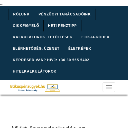
...
RÓLUNK
PÉNZÜGYI TANÁCSADÓINK
CIKKFIGYELŐ
HETI PÉNZTIPP
KALKULÁTOROK, LETÖLTÉSEK
ETIKAI-KÓDEX
ELÉRHETŐSÉG, ÜZENET
ÉLETKÉPEK
KÉRDÉSED VAN? HÍVJ: +36 30 565 5402
HITELKALKULÁTOROK
Toggle
navigation