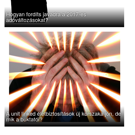
Hogyan fordíts javadra a 2017-es
adóváltozásokat?
A unit linked életbiztosítások új korszaka jön, de
mik a buktatói?