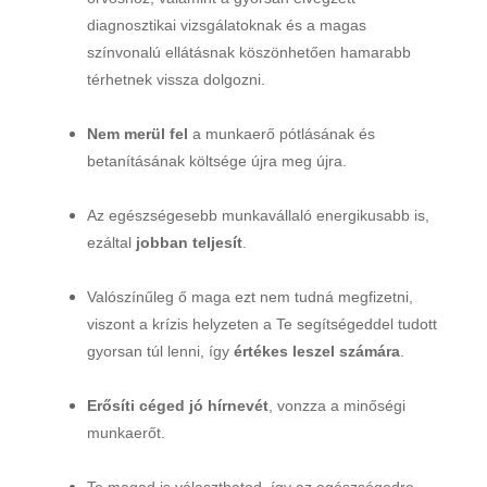
diagnosztikai vizsgálatoknak és a magas
színvonalú ellátásnak köszönhetően hamarabb
térhetnek vissza dolgozni.
Nem merül fel
a munkaerő pótlásának és
betanításának költsége újra meg újra.
Az egészségesebb munkavállaló energikusabb is,
ezáltal
jobban teljesít
.
Valószínűleg ő maga ezt nem tudná megfizetni,
viszont a krízis helyzeten a Te segítségeddel tudott
gyorsan túl lenni, így
értékes leszel számára
.
Erősíti céged jó hírnevét
, vonzza a minőségi
munkaerőt.
Te magad is választhatod, így az egészségedre