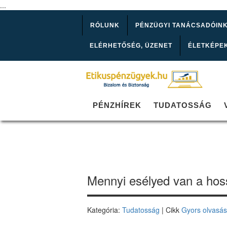
...
RÓLUNK
PÉNZÜGYI TANÁCSADÓIN
ELÉRHETŐSÉG, ÜZENET
ÉLETKÉPE
PÉNZHÍREK
TUDATOSSÁG
Mennyi esélyed van a hos
Kategória:
Tudatosság
| Cikk
Gyors olvasá