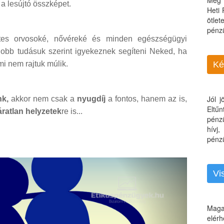
Még 
a lesújtó összképet.
Heti
ötle
pénz
retes orvosoké, nővéreké és minden egészségügyi
gjobb tudásuk szerint igyekeznek segíteni Neked, ha
mi nem rajtuk múlik.
Ké
Jól 
k,
akkor nem csak a
nyugdíj
a fontos, hanem az is,
Eltű
áratlan helyzetek
re is...
pénz
hívj
pénzü
Vi
Maga
elérh