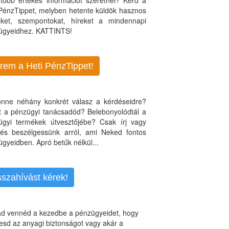
több értékes információt szeretnél? Kérd a
 PénzTippet, melyben hetente küldök hasznos
teket, szempontokat, híreket a mindennapi
ügyeidhez. KATTINTS!
rem a Heti PénzTippet!
jönne néhány konkrét válasz a kérdéseidre?
nt a pénzügyi tanácsadód? Belebonyolódtál a
ügyi termékek útvesztőjébe? Csak írj vagy
, és beszélgessünk arról, ami Neked fontos
gyeidben. Apró betűk nélkül...
sszahívást kérek!
d vennéd a kezedbe a pénzügyeidet, hogy
esd az anyagi biztonságot vagy akár a