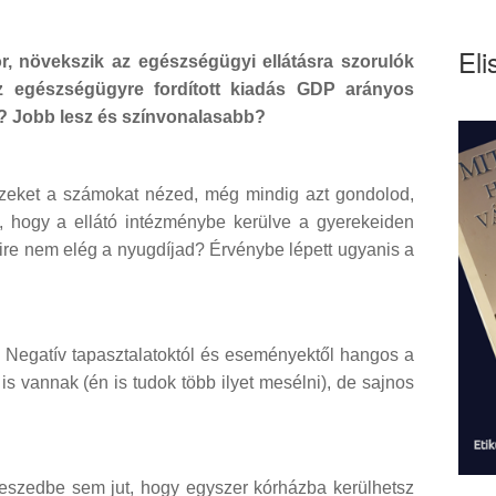
Eli
or, növekszik az egészségügyi ellátásra szorulók
 egészségügyre fordított kiadás GDP arányos
ó? Jobb lesz és színvonalasabb?
ezeket a számokat nézed, még mindig azt gondolod,
, hogy a ellátó intézménybe kerülve a gyerekeiden
mire nem elég a nyugdíjad? Érvénybe lépett ugyanis a
 Negatív tapasztalatoktól és eseményektől hangos a
is vannak (én is tudok több ilyet mesélni), de sajnos
eszedbe sem jut, hogy egyszer kórházba kerülhetsz