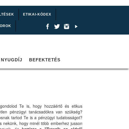
LTÉSEK
ETIKAI-KÓDEX
TOROK
NYUGDÍJ
BEFEKTETÉS
gondolod Te is, hogy hozzáértő és etikus
etlen pénzügyi tanácsadókra van szükség?
osnak tartod Te is a pénzügyi tudatosságot?
ts nekünk, hogy minél több emberhez jusson