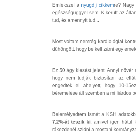
Emlékszel a
nyugdíj cikkem
re? Nagy 
egészségüggyel sem. Kikerült az állam
tud, és amennyit tud...
Most voltam nemrég kardiológiai kont
dühöngött, hogy be kell zárni egy emel
Ez 50 ágy kiesést jelent. Annyi nővé
hogy nem tudják biztosítani az ellát
engedtek el ahelyett, hogy 10-15e
béremelése áll szemben a milliárdos be
Belemélyedtem ismét a KSH adatok
7,2%-át teszik ki
, amivel igen hátul
rákezdenél szidni a mostani kormányza