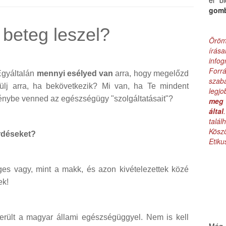
el b
gom
 beteg leszel?
Öröm
írás
infog
Forr
gyáltalán
mennyi esélyed van
arra, hogy megelőzd
szab
ülj arra, ha bekövetkezik? Mi van, ha Te mindent
legj
 igénybe venned az egészségügy "szolgáltatásait"?
meg 
által
talá
Kös
rdéseket?
Etik
es vagy, mint a makk, és azon kivételezettek közé
ek!
erült a magyar állami egészségüggyel. Nem is kell