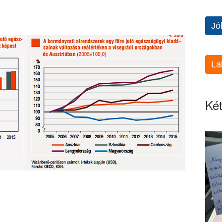
Jó
La
Két