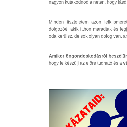
nagyon kutakodnod a neten, hogy lásd 
Minden tiszteletem azon lelkiisme
dolgozóé, akik itthon maradtak és le
oda kerülsz, de sok olyan dolog van, a
Amikor öngondoskodásról beszélün
hogy felkészülj az előre tudható és a
v