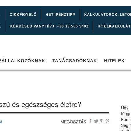
K
CIKKFIGYELŐ
HETI PÉNZTIPP
KALKULÁTOROK, LETÖ
K
KÉRDÉSED VAN? HÍVJ: +36 30 565 5402
HITELKALKULÁ
VÁLLALKOZÓKNAK
TANÁCSADÓKNAK
HITELEK
szú és egészséges életre?
Úgy 
függ
Font
sa
MEGOSZTÁS
Segí