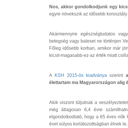
Nos, akkor gondolkodjunk egy kicsi
egyre növekszik az idősebb korosztály
Akármennyire egészségtudatos vagy
betegség vagy baleset ne történjen Vel
Főleg idősebb korban, amikor már jön az
kicsit-magasabb-ez-az érték miatt csilla
A
KSH 2015-ös kiadványa
szerint
élettartam ma Magyarországon alig ér
Akik viszont túljutnak a veszélyeztete
még átlagosan 6,4 évre számíthatn
elgondolkodtató, hogy a 65 éves nők h
évet súlyos korlátozottságban élnek le..