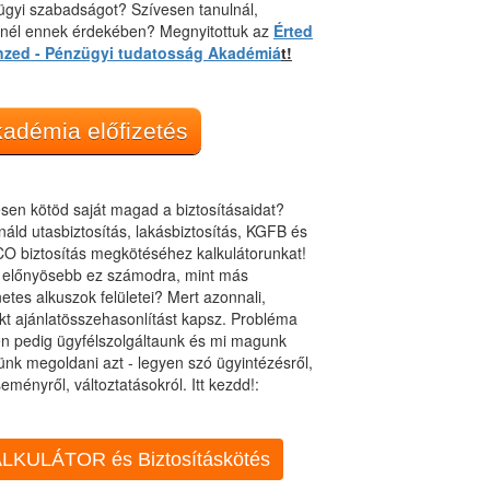
gyi szabadságot? Szívesen tanulnál,
dnél ennek érdekében? Megnyitottuk az
Érted
nzed - Pénzügyi tudatosság Akadémiá
t!
adémia előfizetés
sen kötöd saját magad a biztosításaidat?
áld utasbiztosítás, lakásbiztosítás, KGFB és
O biztosítás megkötéséhez kalkulátorunkat!
t előnyösebb ez számodra, mint más
netes alkuszok felületei? Mert azonnali,
kt ajánlatösszehasonlítást kapsz. Probléma
n pedig ügyfélszolgáltaunk és mi magunk
ünk megoldani azt - legyen szó ügyintézésről,
eményről, változtatásokról. Itt kezdd!:
LKULÁTOR és Biztosításkötés