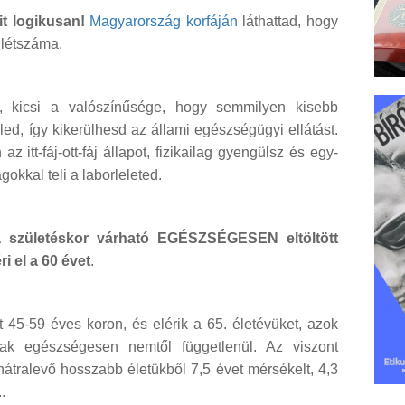
t logikusan!
Magyarország korfáján
láthattad, hogy
 létszáma.
, kicsi a valószínűsége, hogy semmilyen kisebb
ed, így kikerülhesd az állami egészségügyi ellátást.
 itt-fáj-ott-fáj állapot, fizikailag gyengülsz és egy-
gokkal teli a laborleleted.
a születéskor várható EGÉSZSÉGESEN eltöltött
i el a 60 évet
.
tt 45-59 éves koron, és elérik a 65. életévüket, azok
ak egészségesen nemtől függetlenül. Az viszont
átralevő hosszabb életükből 7,5 évet mérsékelt, 4,3
.