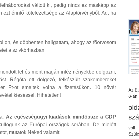
felháborodást váltott ki, pedig nincs ez másképp az
 ezt érintő kötelezettsége az Alaptörvényből. Ad, ha
rollon, és döbbenten hallgattam, ahogy az főorvosom
etet a szívkórházban.
r mondott fel és ment magán intézményekbe dolgozni,
ást. Régóta ott dolgozó, felkészült szakembereket
zer Ft-ot emeltek volna a fizetésükön. 10 nővér
Az E
vétel kieséssel. Hihetetlen!
6-án 
old
sz
ba.
Az egészségügyi kiadások mindössze a GDP
 kullogunk az Európai országok sorában. De mielőtt
volt
tot, mutatok Neked valamit:
Szüks