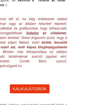
logunk, és
kattints a "Tetszik az oldal"
bra
:)
mel tölt el, ha elég értékesnek találod
aimat vagy az általam készített képeket,
rafikákat és grafikonokat, hogy felhasználd.
ásmegjelöléssel
linkelve
az oldalamat
,
adon teheted. Sokat dolgozom azzal, hogy a
obbat adjam Neked, ezért
kérlek, becsüld
ezzel azt, amit kapsz blogbejegyzéseim
. Minden más felhasználása az oldalon
lható tartalmaknak szerzői jogokat sért.
zönettel, Cziráki Móni, szerző,
uspénzügyek.hu.
KALKULÁTOROK