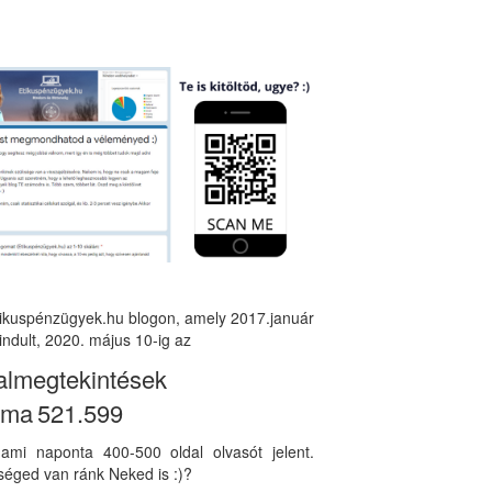
tikuspénzügyek.hu blogon, amely 2017.január
indult, 2020. május 10-ig az
almegtekintések
áma
521.599
, ami naponta 400-500 oldal olvasót jelent.
éged van ránk Neked is :)?