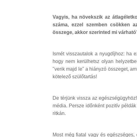
Vagyis, ha növekszik az átlagéletk
száma, ezzel szemben csökken az
összege, akkor szerinted mi várhat
Ismét visszautalok a nyugdíjhoz: ha 
hogy nem kerülhetsz olyan helyzetbe
"verik majd le" a hiányzó összeget, a
kötelező szülőtartás!
De térjünk vissza az egészségügyhöz!
média. Persze időnként pozitív példák 
ritkán.
Most még fiatal vagy és egészséges, 