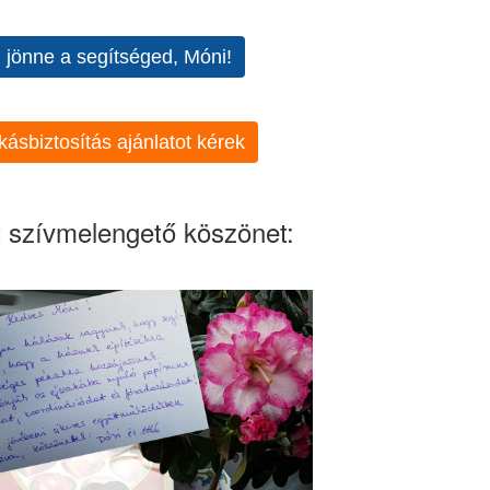
l jönne a segítséged, Móni!
kásbiztosítás ajánlatot kérek
 szívmelengető köszönet: