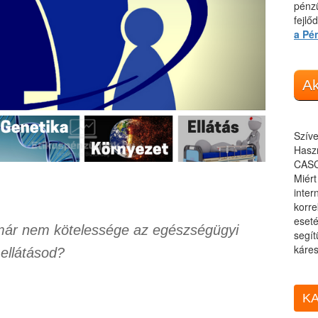
pénzü
fejlő
a Pé
Ak
Szíve
Haszn
CASC
Miér
inter
korre
eseté
már nem kötelessége az egészségügyi
segít
káres
ellátásod?
KA