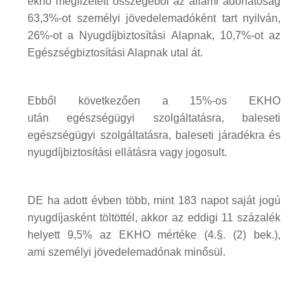
ekho megfizetett összegéből az állami adóhatóság
63,3%-ot személyi jövedelemadóként tart nyilván,
26%-ot a Nyugdíjbiztosítási Alapnak, 10,7%-ot az
Egészségbiztosítási Alapnak utal át.
Ebből következően a 15%-os EKHO
után egészségügyi szolgáltatásra, baleseti
egészségügyi szolgáltatásra, baleseti járadékra és
nyugdíjbiztosítási ellátásra vagy jogosult.
DE ha adott évben több, mint 183 napot saját jogú
nyugdíjasként töltöttél, akkor az eddigi 11 százalék
helyett 9,5% az EKHO mértéke (4.§. (2) bek.),
ami személyi jövedelemadónak minősül.