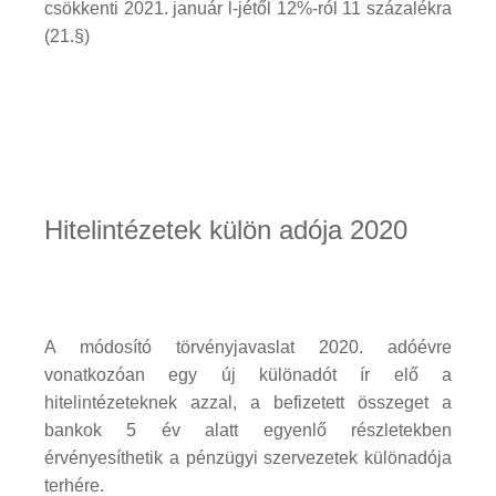
csökkenti 2021. január l-jétől 12%-ról 11 százalékra
(21.§)
Hitelintézetek külön adója 2020
A módosító törvényjavaslat 2020. adóévre
vonatkozóan egy új különadót ír elő a
hitelintézeteknek azzal, a befizetett összeget a
bankok 5 év alatt egyenlő részletekben
érvényesíthetik a pénzügyi szervezetek különadója
terhére.