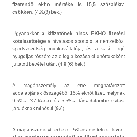
fizetendő ekho mértéke is 15,5 százalékra
csökken
. (4.§.(3) bek.)
Ugyanakkor
a kifizetőnek nincs EKHO fizetési
kötelezettsége
a hivatásos sportoló, a nemzetközi
sportszövetség munkavállalója, és a saját jogú
nyugdíjas részére az e foglalkozása ellenértékeként
juttatott bevétel után. (4.§.(6) bek.)
A magánszemély az erre meghatározott
adóalapjának összegéből 15% ekhót fizet, melynek
9,5%-a SZJA-nak és 5,5%-a társadalombiztosítási
járuléknak minősül (9.§).
A magánszemélyt terhelő 15%-os mértékkel levont