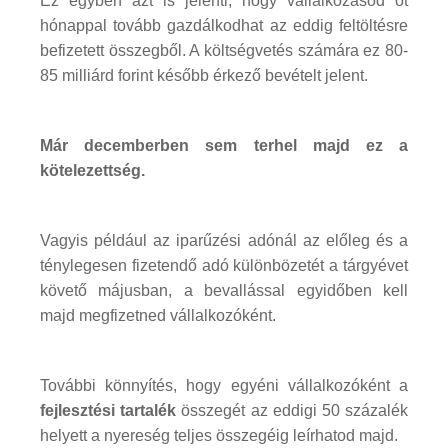
Ez egyben azt is jelenti, hogy vállalkozásod öt
hónappal tovább gazdálkodhat az eddig feltöltésre
befizetett összegből. A költségvetés számára ez 80-
85 milliárd forint később érkező bevételt jelent.
Már decemberben sem terhel majd ez a
kötelezettség.
Vagyis például az iparűzési adónál az előleg és a
ténylegesen fizetendő adó különbözetét a tárgyévet
követő májusban, a bevallással egyidőben kell
majd megfizetned vállalkozóként.
További könnyítés, hogy egyéni vállalkozóként a
fejlesztési tartalék
összegét az eddigi 50 százalék
helyett a nyereség teljes összegéig leírhatod majd.