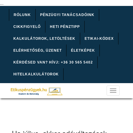
...
RÓLUNK
PÉNZÜGYI TANÁCSADÓINK
CIKKFIGYELŐ
HETI PÉNZTIPP
KALKULÁTOROK, LETÖLTÉSEK
ETIKAI-KÓDEX
ELÉRHETŐSÉG, ÜZENET
ÉLETKÉPEK
KÉRDÉSED VAN? HÍVJ: +36 30 565 5402
HITELKALKULÁTOROK
Toggle
navigation