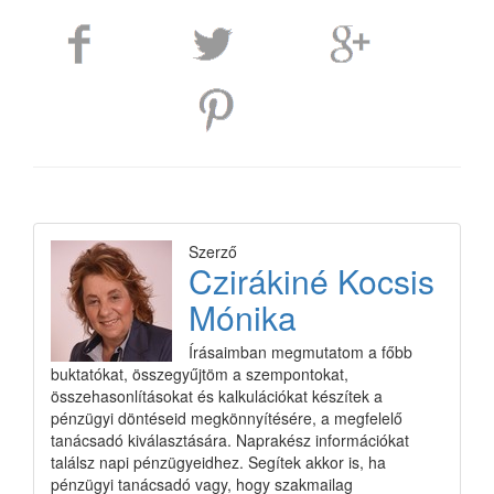
Szerző
Czirákiné Kocsis
Mónika
Írásaimban megmutatom a főbb
buktatókat, összegyűjtöm a szempontokat,
összehasonlításokat és kalkulációkat készítek a
pénzügyi döntéseid megkönnyítésére, a megfelelő
tanácsadó kiválasztására. Naprakész információkat
találsz napi pénzügyeidhez. Segítek akkor is, ha
pénzügyi tanácsadó vagy, hogy szakmailag