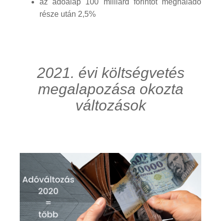
az adóalap 100 milliárd forintot meghaladó
része után 2,5%
2021. évi költségvetés
megalapozása okozta
változások