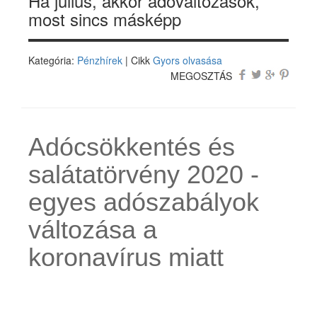
Ha július, akkor adóváltozások,
most sincs másképp
Kategória:
Pénzhírek
| Cikk
Gyors olvasása
MEGOSZTÁS
Adócsökkentés és
salátatörvény 2020 -
egyes adószabályok
változása a
koronavírus miatt