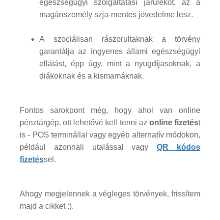
egészségügyi szolgáltatási járulékot, az a
magánszemély szja-mentes jövedelme lesz.
A szociálisan rászorultaknak a törvény
garantálja az ingyenes állami egészségügyi
ellátást, épp úgy, mint a nyugdíjasoknak, a
diákoknak és a kismamáknak.
Fontos sarokpont még, hogy ahol van online
pénztárgép, ott lehetővé kell tenni az
online fizetés
t
is - POS terminállal vagy egyéb alternatív módokon,
például azonnali utalással vagy
QR kódos
fizetés
sel.
Ahogy megjelennek a végleges törvények, frissítem
majd a cikket :).