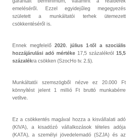
garantált bérminimum, valamint a reálbérek
emeléséről. Ezzel egyidejűleg megegyezés
született a munkáltatói terhek ütemezett
csökkentéséről is.
Ennek megfelelő
2020. július 1-től a szociális
hozzájárulási adó mértéke
17,5 százalékról
15,5
százalék
ra csökken (SzocHo tv. 2.§).
Munkáltatói szemszögből nézve ez 20.000 Ft
könnyítést jelent 1 millió Ft bruttó munkabérre
vetítve.
Ez a csökkentés magával hozza a kisvállalati adó
(KIVA), a kisadózó vállalkozások tételes adója
(KATA), a személyi jövedelemadó (SZJA) és az