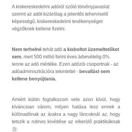
A kiskereskedelmi adóról szóló törvényjavaslat
szerint az adót kizárólag a jelentős teherviselő
képességű, kiskereskedelmi tevékenységet
végzőknek kellene fizetni.
Nem terhelné
tehát adó
a kisboltot üzemeltetőket
sem
, mert 500 millió forint éves árbevételig 0%
lenne az adó mértéke. Ezen adózói csoportnak - az
adóadminisztrációra tekintettel -
bevallást sem
kellene benyújtania.
Amiért külön foglalkozom vele azon kívül, hogy
kíváncsian várom, milyen hatása lesz ennek a
különadónak az árakra a nagy láncoknál az, hogy
tetszik a rutinos kivédése az elkerülő praktikáknak
:)):