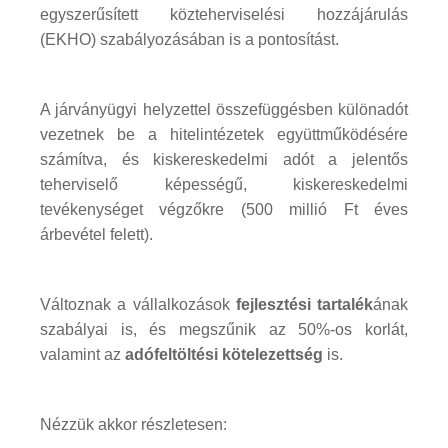
egyszerűsített közteherviselési hozzájárulás
(EKHO) szabályozásában is a pontosítást.
A járványügyi helyzettel összefüggésben különadót
vezetnek be a hitelintézetek együttműködésére
számítva, és kiskereskedelmi adót a jelentős
teherviselő képességű, kiskereskedelmi
tevékenységet végzőkre (500 millió Ft éves
árbevétel felett).
Változnak a vállalkozások
fejlesztési tartalék
ának
szabályai is, és megszűnik az 50%-os korlát,
valamint az
adófeltöltési kötelezettség
is.
Nézzük akkor részletesen: