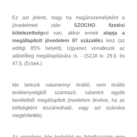
Ez azt jelenti, hogy ha magánszemélyként a
jövedelmed után
SZOCHO fizetési
kötelezettség
ed van, akkor ennek
alapja a
megállapított jövedelem 87 százalék
a lesz (az
eddigi 85% helyett). Ugyanez vonatkozik az
adóelőleg megállapítására is. - (SZJA tv. 29.§. és
47.§. (5) bek.)
Ide tartozik valamennyi önálló, nem önálló
tevékenységből származó, valamint egyéb
bevételből megállapított jövedelem (kivéve, ha az
költségként elszámolható, vagy azt számára
megtérítették).
Az egységes kép kedvéért ne feledkezzünk meg