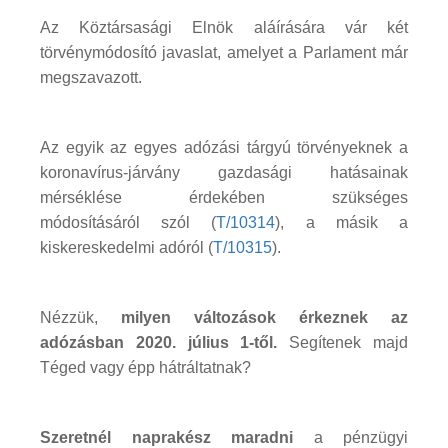
Az Köztársasági Elnök aláírására vár két
törvénymódosító javaslat, amelyet a Parlament már
megszavazott.
Az egyik az egyes adózási tárgyú törvényeknek a
koronavírus-járvány gazdasági hatásainak
mérséklése érdekében szükséges
módosításáról szól (
T/10314
), a másik a
kiskereskedelmi adóról (
T/10315
).
Nézzük,
milyen változások érkeznek az
adózásban 2020. július 1-től.
Segítenek majd
Téged vagy épp hátráltatnak?
Szeretnél naprakész maradni
a pénzügyi