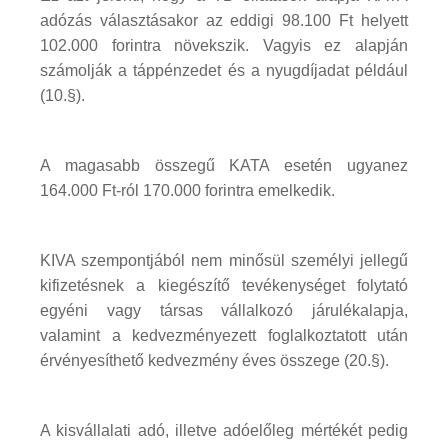
adózás választásakor az eddigi 98.100 Ft helyett
102.000 forintra növekszik. Vagyis ez alapján
számolják a táppénzedet és a nyugdíjadat például
(10.§).
A magasabb összegű KATA esetén ugyanez
164.000 Ft-ról 170.000 forintra emelkedik.
KIVA szempontjából nem minősül személyi jellegű
kifizetésnek a kiegészítő tevékenységet folytató
egyéni vagy társas vállalkozó járulékalapja,
valamint a kedvezményezett foglalkoztatott után
érvényesíthető kedvezmény éves összege (20.§).
A kisvállalati adó, illetve adóelőleg mértékét pedig