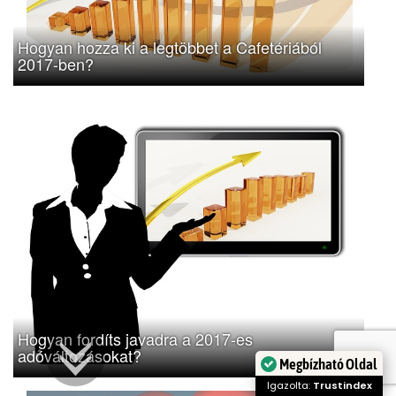
Hogyan hozza ki a legtöbbet a Cafetériából
2017-ben?
Hogyan fordíts javadra a 2017-es
adóváltozásokat?
Megbízható Oldal
Igazolta:
Trustindex