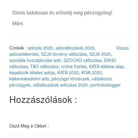
Dönts tudatosan és erősödj meg pénzügyileg!
Móni
Címkék :
adózás 2020
,
adóváltozások 2020
,
Vissza
adócsökkentés
,
SZJA törvény változása
,
SZJA 2020
,
szociális hozzájárulási adó
,
SZOCHO változása
,
EKHO
változása
,
TAO változása
,
online fizetés
,
KATA ellátási alap
,
kisadózók tételes adója
,
KATA 2020
,
KIVA 2020
,
kiskereskedelmi adó
,
pénzügyi törvények
,
vállalkozói
pénzügyek
,
vállalkozások adózása 2020
,
portfolioblogger
Hozzászólások :
Oszd Meg a Cikket :