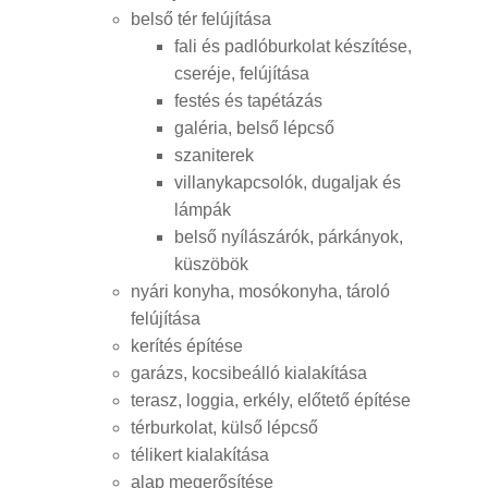
belső tér felújítása
fali és padlóburkolat készítése,
cseréje, felújítása
festés és tapétázás
galéria, belső lépcső
szaniterek
villanykapcsolók, dugaljak és
lámpák
belső nyílászárók, párkányok,
küszöbök
nyári konyha, mosókonyha, tároló
felújítása
kerítés építése
garázs, kocsibeálló kialakítása
terasz, loggia, erkély, előtető építése
térburkolat, külső lépcső
télikert kialakítása
alap megerősítése