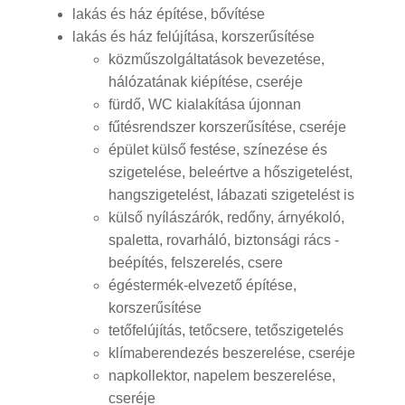
lakás és ház építése, bővítése
lakás és ház felújítása, korszerűsítése
közműszolgáltatások bevezetése,
hálózatának kiépítése, cseréje
fürdő, WC kialakítása újonnan
fűtésrendszer korszerűsítése, cseréje
épület külső festése, színezése és
szigetelése, beleértve a hőszigetelést,
hangszigetelést, lábazati szigetelést is
külső nyílászárók, redőny, árnyékoló,
spaletta, rovarháló, biztonsági rács -
beépítés, felszerelés, csere
égéstermék-elvezető építése,
korszerűsítése
tetőfelújítás, tetőcsere, tetőszigetelés
klímaberendezés beszerelése, cseréje
napkollektor, napelem beszerelése,
cseréje