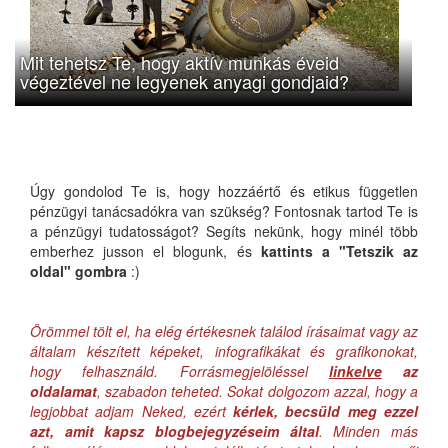
Mit tehetsz Te, hogy aktív munkás éveid
végeztével ne legyenek anyagi gondjaid?
Úgy gondolod Te is, hogy hozzáértő és etikus független
pénzügyi tanácsadókra van szükség? Fontosnak tartod Te is
a pénzügyi tudatosságot? Segíts nekünk, hogy minél több
emberhez jusson el blogunk, és
kattints a "Tetszik az
oldal" gombra
:)
Örömmel tölt el, ha elég értékesnek találod írásaimat vagy az
általam készített képeket, infografikákat és grafikonokat,
hogy felhasználd. Forrásmegjelöléssel
linkelve
az
oldalamat
, szabadon teheted. Sokat dolgozom azzal, hogy a
legjobbat adjam Neked, ezért
kérlek, becsüld meg ezzel
azt, amit kapsz blogbejegyzéseim által
. Minden más