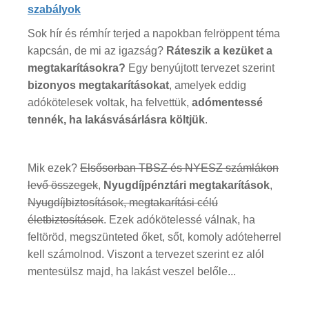
szabályok
Sok hír és rémhír terjed a napokban felröppent téma
kapcsán, de mi az igazság?
Ráteszik a kezüket a
megtakarításokra?
Egy benyújtott tervezet szerint
bizonyos megtakarításokat
, amelyek eddig
adókötelesek voltak, ha felvettük,
adómentessé
tennék, ha lakásvásárlásra költjük
.
Mik ezek?
Elsősorban TBSZ és NYESZ számlákon
levő összegek
,
Nyugdíjpénztári megtakarítások
,
Nyugdíjbiztosítások, megtakarítási célú
életbiztosítások
. Ezek adókötelessé válnak, ha
feltöröd, megszünteted őket, sőt, komoly adóteherrel
kell számolnod. Viszont a tervezet szerint ez alól
mentesülsz majd, ha lakást veszel belőle...