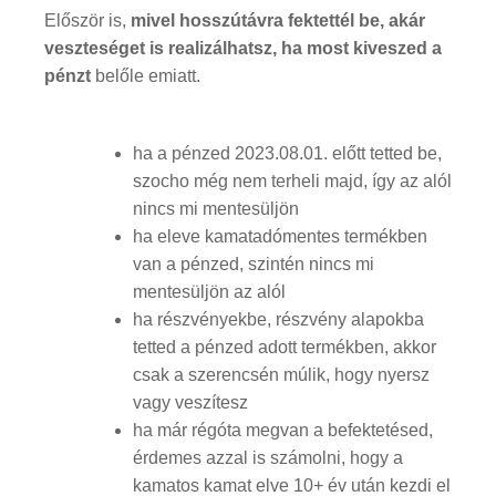
Először is,
mivel hosszútávra fektettél be, akár
veszteséget is realizálhatsz, ha most kiveszed a
pénzt
belőle emiatt.
ha a pénzed 2023.08.01. előtt tetted be,
szocho még nem terheli majd, így az alól
nincs mi mentesüljön
ha eleve kamatadómentes termékben
van a pénzed, szintén nincs mi
mentesüljön az alól
ha részvényekbe, részvény alapokba
tetted a pénzed adott termékben, akkor
csak a szerencsén múlik, hogy nyersz
vagy veszítesz
ha már régóta megvan a befektetésed,
érdemes azzal is számolni, hogy a
kamatos kamat elve 10+ év után kezdi el