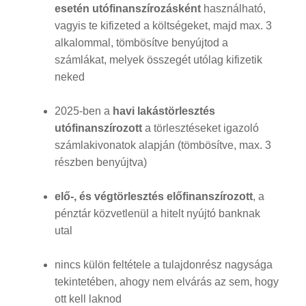
esetén utófinanszírozásként
használható,
vagyis te kifizeted a költségeket, majd max. 3
alkalommal, tömbösítve benyújtod a
számlákat, melyek összegét utólag kifizetik
neked
2025-ben a
havi lakástörlesztés
utófinanszírozott
a törlesztéseket igazoló
számlakivonatok alapján (tömbösítve, max. 3
részben benyújtva)
elő-, és végtörlesztés előfinanszírozott
, a
pénztár közvetlenül a hitelt nyújtó banknak
utal
nincs külön feltétele a tulajdonrész nagysága
tekintetében, ahogy nem elvárás az sem, hogy
ott kell laknod