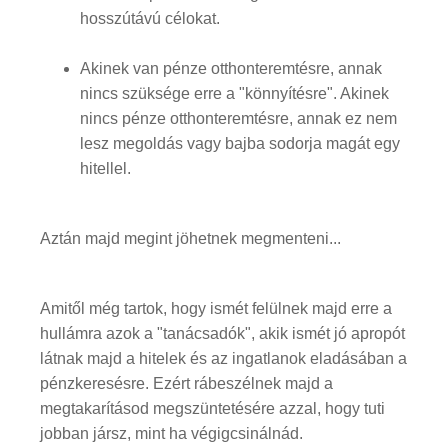
hosszútávú célokat.
Akinek van pénze otthonteremtésre, annak
nincs szüksége erre a "könnyítésre". Akinek
nincs pénze otthonteremtésre, annak ez nem
lesz megoldás vagy bajba sodorja magát egy
hitellel.
Aztán majd megint jöhetnek megmenteni...
Amitől még tartok, hogy ismét felülnek majd erre a
hullámra azok a "tanácsadók", akik ismét jó apropót
látnak majd a hitelek és az ingatlanok eladásában a
pénzkeresésre. Ezért rábeszélnek majd a
megtakarításod megszüntetésére azzal, hogy tuti
jobban jársz, mint ha végigcsinálnád.