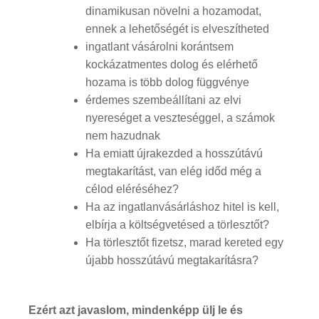
dinamikusan növelni a hozamodat,
ennek a lehetőségét is elveszítheted
ingatlant vásárolni korántsem
kockázatmentes dolog és elérhető
hozama is több dolog függvénye
érdemes szembeállítani az elvi
nyereséget a veszteséggel, a számok
nem hazudnak
Ha emiatt újrakezded a hosszútávú
megtakarítást, van elég időd még a
célod eléréséhez?
Ha az ingatlanvásárláshoz hitel is kell,
elbírja a költségvetésed a törlesztőt?
Ha törlesztőt fizetsz, marad kereted egy
újabb hosszútávú megtakarításra?
Ezért azt javaslom, mindenképp ülj le és