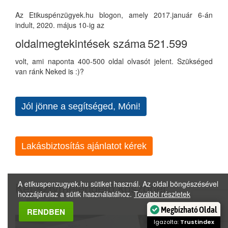
Az Etikuspénzügyek.hu blogon, amely 2017.január 6-án
indult, 2020. május 10-ig az
oldalmegtekintések száma
521.599
volt, ami naponta 400-500 oldal olvasót jelent. Szükséged
van ránk Neked is :)?
Jól jönne a segítséged, Móni!
Lakásbiztosítás ajánlatot kérek
A etikuspenzugyek.hu sütiket használ. Az oldal böngészésével
Két szívmelengető köszönet:
hozzájárulsz a sütik használatához.
További részletek
Megbízható Oldal
RENDBEN
Igazolta:
Trustindex