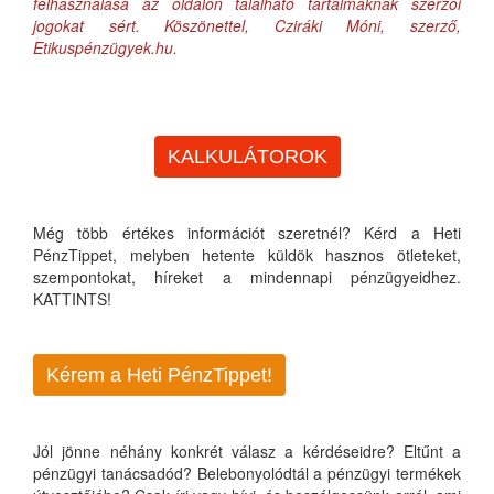
felhasználása az oldalon található tartalmaknak szerzői
jogokat sért. Köszönettel, Cziráki Móni, szerző,
Etikuspénzügyek.hu.
KALKULÁTOROK
Még több értékes információt szeretnél? Kérd a Heti
PénzTippet, melyben hetente küldök hasznos ötleteket,
szempontokat, híreket a mindennapi pénzügyeidhez.
KATTINTS!
Kérem a Heti PénzTippet!
Jól jönne néhány konkrét válasz a kérdéseidre? Eltűnt a
pénzügyi tanácsadód? Belebonyolódtál a pénzügyi termékek