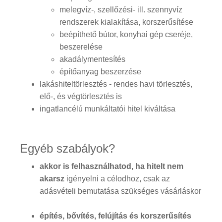
melegvíz-, szellőzési- ill. szennyvíz
rendszerek kialakítása, korszerűsítése
beépíthető bútor, konyhai gép cseréje,
beszerelése
akadálymentesítés
építőanyag beszerzése
lakáshiteltörlesztés - rendes havi törlesztés,
elő-, és végtörlesztés is
ingatlancélú munkáltatói hitel kiváltása
Egyéb szabályok?
akkor is felhasználhatod, ha hitelt nem
akarsz
igényelni a célodhoz, csak az
adásvételi bemutatása szükséges vásárláskor
építés, bővítés, felújítás és korszerűsítés