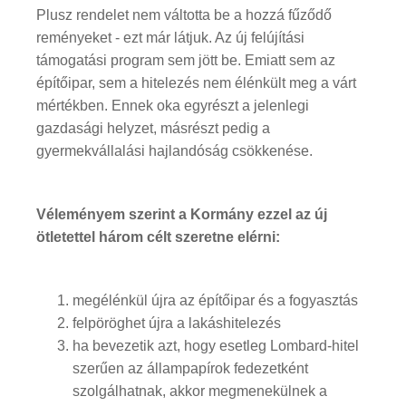
Plusz rendelet nem váltotta be a hozzá fűződő
reményeket - ezt már látjuk. Az új felújítási
támogatási program sem jött be. Emiatt sem az
építőipar, sem a hitelezés nem élénkült meg a várt
mértékben. Ennek oka egyrészt a jelenlegi
gazdasági helyzet, másrészt pedig a
gyermekvállalási hajlandóság csökkenése.
Véleményem szerint a Kormány ezzel az új
ötletettel három célt szeretne elérni:
megélénkül újra az építőipar és a fogyasztás
felpöröghet újra a lakáshitelezés
ha bevezetik azt, hogy esetleg Lombard-hitel
szerűen az állampapírok fedezetként
szolgálhatnak, akkor megmenekülnek a