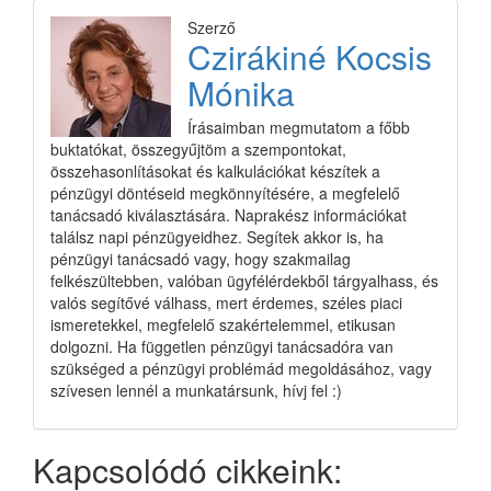
Szerző
Czirákiné Kocsis
Mónika
Írásaimban megmutatom a főbb
buktatókat, összegyűjtöm a szempontokat,
összehasonlításokat és kalkulációkat készítek a
pénzügyi döntéseid megkönnyítésére, a megfelelő
tanácsadó kiválasztására. Naprakész információkat
találsz napi pénzügyeidhez. Segítek akkor is, ha
pénzügyi tanácsadó vagy, hogy szakmailag
felkészültebben, valóban ügyfélérdekből tárgyalhass, és
valós segítővé válhass, mert érdemes, széles piaci
ismeretekkel, megfelelő szakértelemmel, etikusan
dolgozni. Ha független pénzügyi tanácsadóra van
szükséged a pénzügyi problémád megoldásához, vagy
szívesen lennél a munkatársunk, hívj fel :)
Kapcsolódó cikkeink: