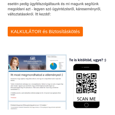
esetén pedig ügyfélszolgáltaunk és mi magunk segítünk
megoldani azt - legyen szó ügyintézésről, káreseményről,
változtatásokról. Itt kezdd!:
KALKULÁTOR és Biztosításkötés