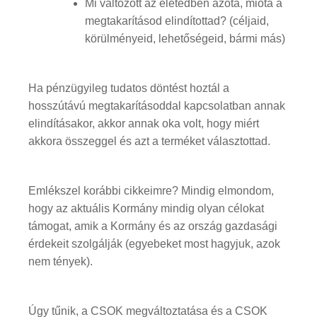
Mi változott az életedben azóta, mióta a
megtakarításod elindítottad? (céljaid,
körülményeid, lehetőségeid, bármi más)
Ha pénzügyileg tudatos döntést hoztál a
hosszútávú megtakarításoddal kapcsolatban annak
elindításakor, akkor annak oka volt, hogy miért
akkora összeggel és azt a terméket választottad.
Emlékszel korábbi cikkeimre? Mindig elmondom,
hogy az aktuális Kormány mindig olyan célokat
támogat, amik a Kormány és az ország gazdasági
érdekeit szolgálják (egyebeket most hagyjuk, azok
nem tények).
Úgy tűnik, a CSOK megváltoztatása és a CSOK