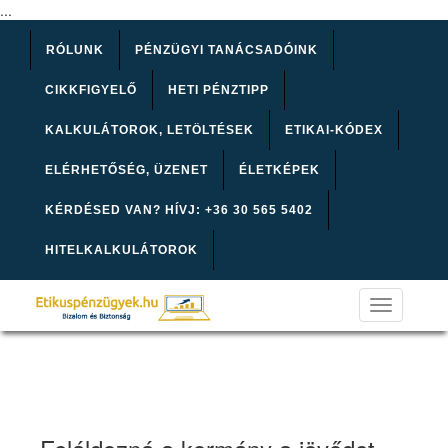
...
RÓLUNK
PÉNZÜGYI TANÁCSADÓINK
CIKKFIGYELŐ
HETI PÉNZTIPP
KALKULÁTOROK, LETÖLTÉSEK
ETIKAI-KÓDEX
ELÉRHETŐSÉG, ÜZENET
ÉLETKÉPEK
KÉRDÉSED VAN? HÍVJ: +36 30 565 5402
HITELKALKULÁTOROK
Toggle
navigation