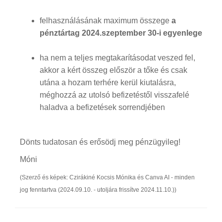
felhasználásának maximum összege
a
pénztártag 2024.szeptember 30-i egyenlege
ha nem a teljes megtakarításodat veszed fel,
akkor a kért összeg először a tőke és csak
utána a hozam terhére kerül kiutalásra,
méghozzá az utolsó befizetéstől visszafelé
haladva a befizetések sorrendjében
Dönts tudatosan és erősödj meg pénzügyileg!
Móni
(Szerző és képek: Czirákiné Kocsis Mónika és Canva AI - minden
jog fenntartva (2024.09.10. - utoljára frissítve 2024.11.10.))