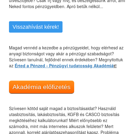
útvesztőjébe? Csak írj vagy hívj, és beszélgessünk arról, ami
Neked fontos pénzügyeidben. Apró betűk nélkül...
Visszahívást kérek!
Magad vennéd a kezedbe a pénzügyeidet, hogy elérhesd az
anyagi biztonságot vagy akár a pénzügyi szabadságot?
Szívesen tanulnál, fejlődnél ennek érdekében? Megnyitottuk
az
Érted a Pénzed - Pénzügyi tudatosság Akadémiá
t!
Akadémia előfizetés
Szívesen kötöd saját magad a biztosításaidat? Használd
utasbiztosítás, lakásbiztosítás, KGFB és CASCO biztosítás
megkötéséhez kalkulátorunkat! Miért előnyösebb ez
számodra, mint más internetes alkuszok felületei? Mert
azonnali, korrekt ajánlatösszehasonlítást kapsz. Probléma