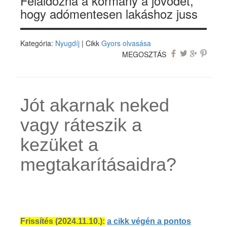
Feláldozná a kormány a jövődet,
hogy adómentesen lakáshoz juss
Kategória:
Nyugdíj
| Cikk
Gyors olvasása
MEGOSZTÁS
Jót akarnak neked
vagy ráteszik a
kezüket a
megtakarításaidra?
Frissítés (2024.11.10.):
a cikk végén a pontos