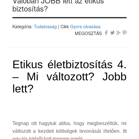
Valóban JOBB lett az etikus
biztosítás?
Kategória:
Tudatosság
| Cikk
Gyors olvasása
MEGOSZTÁS
Etikus életbiztosítás 4.
– Mi változott? Jobb
lett?
Tegnap ott hagytuk abba, hogy megbeszéltük, mi
változott a kezdeti költségek levonását illetően. Itt
egy kis kitérőt kell tennem ismét…