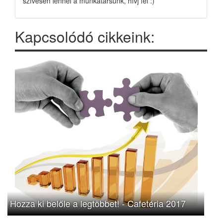
szívesen lennél a munkatársunk, hívj fel :)
Kapcsolódó cikkeink:
Hozza ki belőle a legtöbbet! - Cafetéria 2017