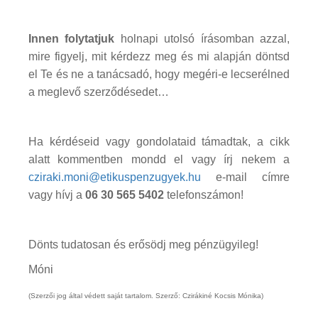
Innen folytatjuk
holnapi utolsó írásomban azzal,
mire figyelj, mit kérdezz meg és mi alapján döntsd
el Te és ne a tanácsadó, hogy megéri-e lecserélned
a meglevő szerződésedet…
Ha kérdéseid vagy gondolataid támadtak, a cikk
alatt kommentben mondd el vagy írj nekem a
cziraki.moni@etikuspenzugyek.hu
e-mail címre
vagy hívj a
06 30 565 5402
telefonszámon!
Dönts tudatosan és erősödj meg pénzügyileg!
Móni
(Szerzői jog által védett saját tartalom. Szerző: Czirákiné Kocsis Mónika)