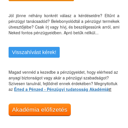
Jól jönne néhány konkrét válasz a kérdéseidre? Eltűnt a
pénzügyi tanácsadód? Belebonyolódtál a pénzügyi termékek
útvesztőjébe? Csak írj vagy hívj, és beszélgessünk arról, ami
Neked fontos pénzügyeidben. Apró betűk nélkül...
Visszahívást kérek!
Magad vennéd a kezedbe a pénzügyeidet, hogy elérhesd az
anyagi biztonságot vagy akár a pénzügyi szabadságot?
Szívesen tanulnál, fejlődnél ennek érdekében? Megnyitottuk
az
Érted a Pénzed - Pénzügyi tudatosság Akadémiá
t!
Akadémia előfizetés