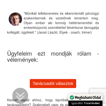
"Mónikát lelkiismeretes és sikerorientált pénzügyi
szakembernek és vezetőnek ismertem meg.
Olyan ember aki komoly háttérismerettel és
emberközpontú szemlélettel felvértezve támogatja
kollégáit, ügyfeleit." (Jacsó László, Etyek - coach, tréner)
Ügyfeleim ezt mondják rólam -
vélemények:
Tanácsadót választok
Megbízható Oldal
Kedvet kaptál ahhoz, hogy kipróbáld Magad pénzügyi
Igazolta:
Trustindex
tanácsadóként? Szakmabeli vagy és szeretnél kiteljesedni?