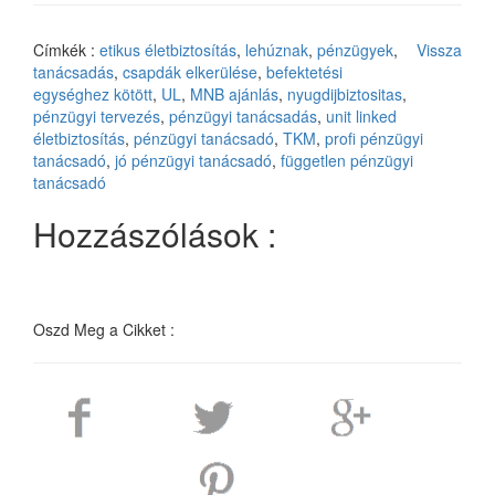
Címkék :
etikus életbiztosítás
,
lehúznak
,
pénzügyek
,
Vissza
tanácsadás
,
csapdák elkerülése
,
befektetési
egységhez kötött
,
UL
,
MNB ajánlás
,
nyugdijbiztositas
,
pénzügyi tervezés
,
pénzügyi tanácsadás
,
unit linked
életbiztosítás
,
pénzügyi tanácsadó
,
TKM
,
profi pénzügyi
tanácsadó
,
jó pénzügyi tanácsadó
,
független pénzügyi
tanácsadó
Hozzászólások :
Oszd Meg a Cikket :