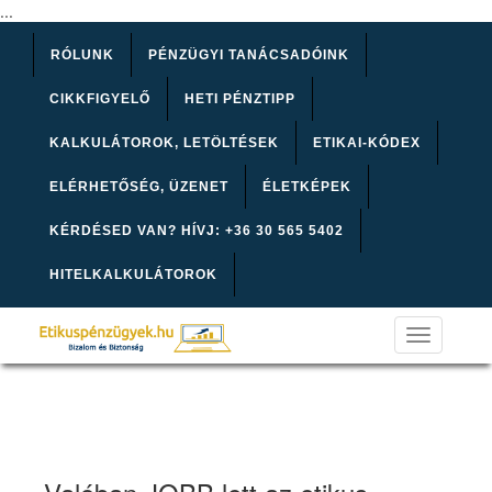
...
RÓLUNK
PÉNZÜGYI TANÁCSADÓINK
CIKKFIGYELŐ
HETI PÉNZTIPP
KALKULÁTOROK, LETÖLTÉSEK
ETIKAI-KÓDEX
ELÉRHETŐSÉG, ÜZENET
ÉLETKÉPEK
KÉRDÉSED VAN? HÍVJ: +36 30 565 5402
HITELKALKULÁTOROK
Toggle
navigation