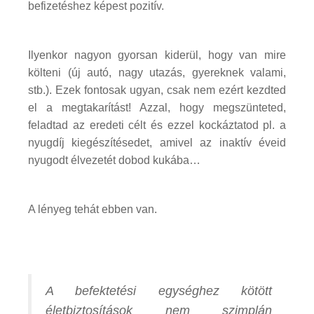
befizetéshez képest pozitív.
Ilyenkor nagyon gyorsan kiderül, hogy van mire
költeni (új autó, nagy utazás, gyereknek valami,
stb.). Ezek fontosak ugyan, csak nem ezért kezdted
el a megtakarítást! Azzal, hogy megszünteted,
feladtad az eredeti célt és ezzel kockáztatod pl. a
nyugdíj kiegészítésedet, amivel az inaktív éveid
nyugodt élvezetét dobod kukába…
A lényeg tehát ebben van.
A befektetési egységhez kötött
életbiztosítások nem szimplán