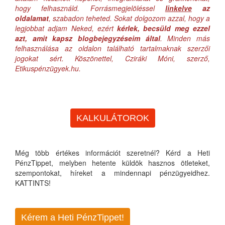
hogy felhasználd. Forrásmegjelöléssel
linkelve
az
oldalamat
, szabadon teheted. Sokat dolgozom azzal, hogy a
legjobbat adjam Neked, ezért
kérlek, becsüld meg ezzel
azt, amit kapsz blogbejegyzéseim által
. Minden más
felhasználása az oldalon található tartalmaknak szerzői
jogokat sért. Köszönettel, Cziráki Móni, szerző,
Etikuspénzügyek.hu.
KALKULÁTOROK
Még több értékes információt szeretnél? Kérd a Heti
PénzTippet, melyben hetente küldök hasznos ötleteket,
szempontokat, híreket a mindennapi pénzügyeidhez.
KATTINTS!
Kérem a Heti PénzTippet!