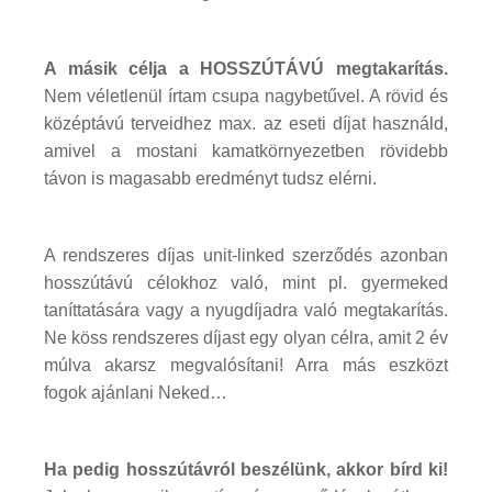
A másik célja a HOSSZÚTÁVÚ megtakarítás.
Nem véletlenül írtam csupa nagybetűvel. A rövid és
középtávú terveidhez max. az eseti díjat használd,
amivel a mostani kamatkörnyezetben rövidebb
távon is magasabb eredményt tudsz elérni.
A rendszeres díjas unit-linked szerződés azonban
hosszútávú célokhoz való, mint pl. gyermeked
taníttatására vagy a nyugdíjadra való megtakarítás.
Ne köss rendszeres díjast egy olyan célra, amit 2 év
múlva akarsz megvalósítani! Arra más eszközt
fogok ajánlani Neked…
Ha pedig hosszútávról beszélünk, akkor bírd ki!