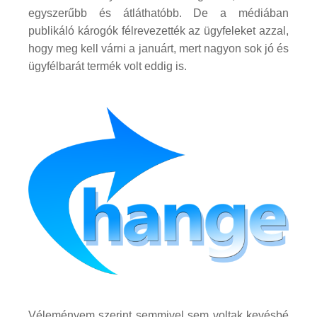
egyszerűbb és átláthatóbb. De a médiában
publikáló károgók félrevezették az ügyfeleket azzal,
hogy meg kell várni a januárt, mert nagyon sok jó és
ügyfélbarát termék volt eddig is.
Véleményem szerint semmivel sem voltak kevésbé