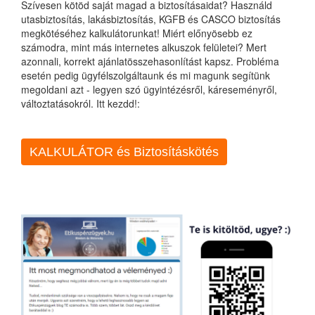
Szívesen kötöd saját magad a biztosításaidat? Használd
utasbiztosítás, lakásbiztosítás, KGFB és CASCO biztosítás
megkötéséhez kalkulátorunkat! Miért előnyösebb ez
számodra, mint más internetes alkuszok felületei? Mert
azonnali, korrekt ajánlatösszehasonlítást kapsz. Probléma
esetén pedig ügyfélszolgáltaunk és mi magunk segítünk
megoldani azt - legyen szó ügyintézésről, káreseményről,
változtatásokról. Itt kezdd!:
KALKULÁTOR és Biztosításkötés