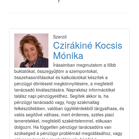
Szerző
Czirákiné Kocsis
Mónika
Írásaimban megmutatom a főbb
buktatókat, összegyűjtöm a szempontokat,
összehasonlításokat és kalkulációkat készítek a
pénzügyi döntéseid megkönnyítésére, a megfelelő
tanácsadó kiválasztására. Naprakész információkat
találsz napi pénzügyeidhez. Segítek akkor is, ha
pénzügyi tanácsadó vagy, hogy szakmailag
felkészültebben, valóban ügyfélérdekből tárgyalhass, és
valós segítővé válhass, mert érdemes, széles piaci
ismeretekkel, megfelelő szakértelemmel, etikusan
dolgozni. Ha független pénzügyi tanácsadóra van
szükséged a pénzügyi problémád megoldásához, vagy