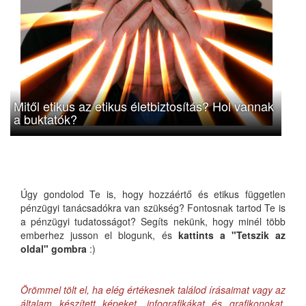
Mitől etikus az etikus életbiztosítás? Hol vannak
a buktatók?
Úgy gondolod Te is, hogy hozzáértő és etikus független
pénzügyi tanácsadókra van szükség? Fontosnak tartod Te is
a pénzügyi tudatosságot? Segíts nekünk, hogy minél több
emberhez jusson el blogunk, és
kattints a "Tetszik az
oldal" gombra
:)
Örömmel tölt el, ha elég értékesnek találod írásaimat vagy az
általam készített képeket, infografikákat és grafikonokat,