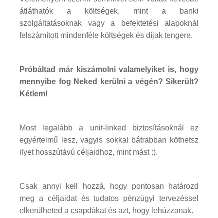
átláthatók a költségek, mint a banki
szolgáltatásoknak vagy a befektetési alapoknál
felszámított mindenféle költségek és díjak tengere.
Próbáltad már kiszámolni valamelyiket is, hogy
mennyibe fog Neked kerülni a végén? Sikerült?
Kétlem!
Most legalább a unit-linked biztosításoknál ez
egyértelmű lesz, vagyis sokkal bátrabban köthetsz
ilyet hosszútávú céljaidhoz, mint mást :).
Csak annyi kell hozzá, hogy pontosan határozd
meg a céljaidat és tudatos pénzügyi tervezéssel
elkerülheted a csapdákat és azt, hogy lehúzzanak.