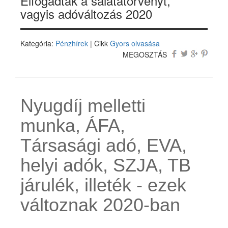
Elfogadták a salátatörvényt,
vagyis adóváltozás 2020
Kategória:
Pénzhírek
| Cikk
Gyors olvasása
MEGOSZTÁS
Nyugdíj melletti
munka, ÁFA,
Társasági adó, EVA,
helyi adók, SZJA, TB
járulék, illeték - ezek
változnak 2020-ban