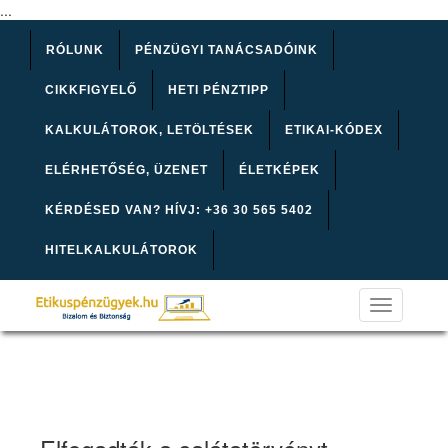
...
RÓLUNK
PÉNZÜGYI TANÁCSADÓINK
CIKKFIGYELŐ
HETI PÉNZTIPP
KALKULÁTOROK, LETÖLTÉSEK
ETIKAI-KÓDEX
ELÉRHETŐSÉG, ÜZENET
ÉLETKÉPEK
KÉRDÉSED VAN? HÍVJ: +36 30 565 5402
HITELKALKULÁTOROK
Toggle
navigation