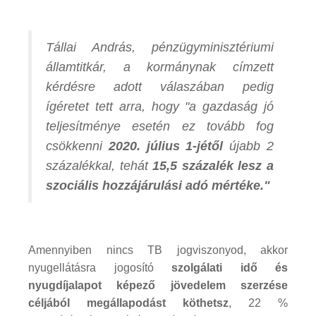
Tállai András, pénzügyminisztériumi
államtitkár, a kormánynak címzett
kérdésre adott válaszában pedig
ígéretet tett arra, hogy "a gazdaság jó
teljesítménye esetén ez tovább fog
csökkenni
2020. július 1-jétől
újabb 2
százalékkal, tehát
15,5 százalék lesz a
szociális hozzájárulási adó mértéke."
Amennyiben nincs TB jogviszonyod, akkor
nyugellátásra jogosító
szolgálati idő és
nyugdíjalapot képező jövedelem szerzése
céljából megállapodást köthetsz
, 22 %