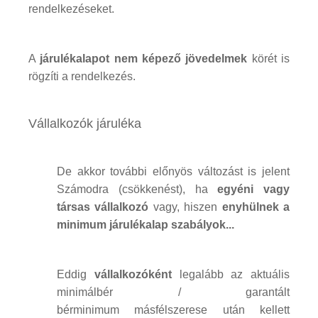
rendelkezéseket.
A
járulékalapot nem képező jövedelmek
körét is
rögzíti a rendelkezés.
Vállalkozók járuléka
De akkor további előnyös változást is jelent
Számodra (csökkenést), ha
egyéni vagy
társas vállalkozó
vagy, hiszen
enyhülnek a
minimum járulékalap szabályok...
Eddig
vállalkozóként
legalább az aktuális
minimálbér / garantált
bérminimum másfélszerese után kellett