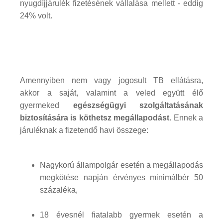
nyugdíjjárulék fizetésének vállalása mellett - eddig
24% volt.
Amennyiben nem vagy jogosult TB ellátásra,
akkor a saját, valamint a veled együtt élő
gyermeked
egészségügyi szolgáltatásának
biztosítására is köthetsz megállapodást
. Ennek a
járuléknak a fizetendő havi összege:
Nagykorú állampolgár esetén a megállapodás
megkötése napján érvényes minimálbér 50
százaléka,
18 évesnél fiatalabb gyermek esetén a