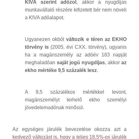
KIVA szerint adózol
, akkor a nyugdíjas
munkavállaló részére kifizetett bér nem növeli
a KIVA adóalapot.
Ugyanezen okból
változik e téren az EKHO
törvény is
(2005. évi CXX. törvény), ugyanis
ha a magánszemély az adóév 183 napját
meghaladóan
saját jogú nyugdíjas
, akkor
az
ekho mértéke 9,5 százalék lesz
.
A 9,5 százalékos mértékkel levont,
magánszemélyt terhelő ekho személyi
jövedelemadónak minősül.
Az egységes járulék bevezetése okozza azt a
kedvező változást is, hogy a teljes 18,5%-os járulék