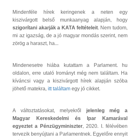
Mindenféle hírek keringenek a neten egy
kiszivárgott belső munkaanyag alapján, hogy
szigorítani akarják a KATA feltételeit
. Nem tudom,
mi az igazság, de a jó magyar mondás szerint, nem
zörög a haraszt, ha...
Mindenesetre hiába kutattam a Parlament. hu
oldalon, erre utaló Irományt még nem találtam. Ha
kíváncsi vagy a kiszivárgott hírek alapján szóba
jöhető matekra,
itt találtam
egy jó cikket.
A változtatásokat, melyekről
jelenleg még a
Magyar Kereskedelmi és Ipar Kamarával
egyeztet a Pénzügyminiszter
, 2020. I. félévében
tervezik benyújtani a Parlamentnek. Egyelőre ennyit