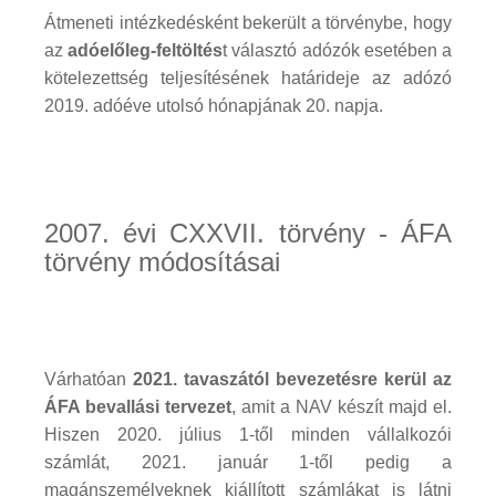
Átmeneti intézkedésként bekerült a törvénybe, hogy
az
adóelőleg-feltöltés
t választó adózók esetében a
kötelezettség teljesítésének határideje az adózó
2019. adóéve utolsó hónapjának 20. napja.
2007. évi CXXVII. törvény - ÁFA
törvény módosításai
Várhatóan
2021. tavaszától bevezetésre kerül az
ÁFA bevallási tervezet
, amit a NAV készít majd el.
Hiszen 2020. július 1-től minden vállalkozói
számlát, 2021. január 1-től pedig a
magánszemélyeknek kiállított számlákat is látni