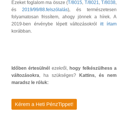
Ezeket foglalom ma össze (
T/8015
,
T/8021
,
T/8038
,
és
2019/99/88.felszólalás
), és természetesen
folyamatosan frissítem, ahogy jönnek a hírek. A
2019-ben érvénybe lépett változásokról
itt írtam
korábban.
Időben értesülnél
ezekről,
hogy felkészülhess a
változásokra
, ha szükséges?
Kattins, és nem
maradsz le róluk:
Kérem a Heti PénzTippet!