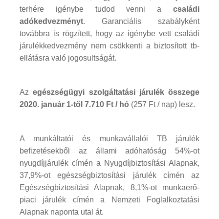
terhére igénybe tudod venni a
családi
adókedvezményt
. Garanciális szabályként
továbbra is rögzített, hogy az igénybe vett családi
járulékkedvezmény nem csökkenti a biztosított tb-
ellátásra való jogosultságát.
Az
egészségügyi szolgáltatási járulék összege
2020. január 1-től 7.710 Ft / hó
(257 Ft / nap) lesz.
A munkáltatói és munkavállalói TB járulék
befizetésekből az állami adóhatóság 54%-ot
nyugdíjjárulék címén a Nyugdíjbiztosítási Alapnak,
37,9%-ot egészségbiztosítási járulék címén az
Egészségbiztosítási Alapnak, 8,1%-ot munkaerő-
piaci járulék címén a Nemzeti Foglalkoztatási
Alapnak naponta utal át.