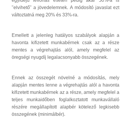
egyidejű levonás esetén pedig akár 50%-a is
"elvihető" a jövedelemnek. A módosító javaslat ezt
változtatná meg 20% és 33%-ra.
Emellett a jelenleg hatályos szabályok alapján a
havonta kifizetett munkabérnek csak az a része
mentes a végrehajtás alól, amely megfelel az
öregségi nyugdíj legalacsonyabb összegének.
Ennek az összegét növelné a módosítás, mely
alapján mentes lenne a végrehajtás alól a havonta
kifizetett munkabérnek az a része, amely megfelel a
teljes munkaidőben foglalkoztatott munkavállaló
részére megállapított alapbér kötelező legkisebb
összegének (minimálbér).