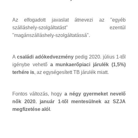
Az elfogadott javaslat átnevezi az "egyéb
szálláshely-szolgáltatást" ezentúl
"magánszálláshely-szolgáltatássá".
A
családi adókedvezmény
pedig 2020. július 1-től
igénybe vehető
a munkaerőpiaci járulék (1,5%)
terhére is
, az egységesített TB járulék miatt.
Fontos változás, hogy
a négy gyermeket nevelő
nők 2020. január 1-től mentesülnek az SZJA
megfizetése alól
.