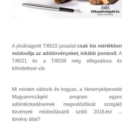
A jóváhagyott T/8015 javaslat
csak kis mértékben
módosítja az adótörvényeket, inkább pontosít
. A
T/8021 és a T/8038 még elfogadásra és
kihirdetésre vár.
Mi minden változik és hogyan, a Versenyképesebb
Magyarországért program egyes
adóintézkedéseinek megvalósítását szolgáló
törvények módosításáról szóló 2019.évi ...
törvény által?