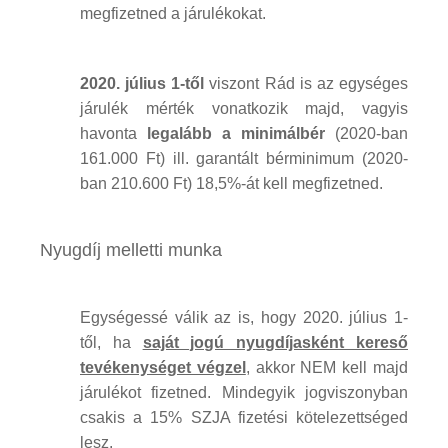
megfizetned a járulékokat.
2020. július 1-től
viszont Rád is az egységes
járulék mérték vonatkozik majd, vagyis
havonta
legalább a minimálbér
(2020-ban
161.000 Ft) ill. garantált bérminimum (2020-
ban 210.600 Ft) 18,5%-át kell megfizetned.
Nyugdíj melletti munka
Egységessé válik az is, hogy 2020. július 1-
től, ha
saját jogú nyugdíjasként kereső
tevékenységet végzel
, akkor NEM kell majd
járulékot fizetned. Mindegyik jogviszonyban
csakis a 15% SZJA fizetési kötelezettséged
lesz.