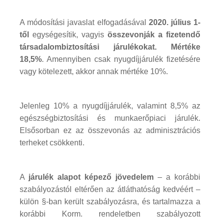
A módosítási javaslat elfogadásával
2020. július 1-
től
egységesítik, vagyis
összevonják a fizetendő
társadalombiztosítási járulékokat. Mértéke
18,5%
. Amennyiben csak nyugdíjjárulék fizetésére
vagy kötelezett, akkor annak mértéke 10%.
Jelenleg 10% a nyugdíjjárulék, valamint 8,5% az
egészségbiztosítási és munkaerőpiaci járulék.
Elsősorban ez az összevonás az adminisztrációs
terheket csökkenti.
A
járulék alapot képező jövedelem
– a korábbi
szabályozástól eltérően az átláthatóság kedvéért –
külön §-ban került szabályozásra, és tartalmazza a
korábbi Korm. rendeletben szabályozott