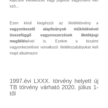
kapcsolt vállalkozás vagy jogelőd vagyonáról van
szó...
Ezen kívül kiegészül az illetéktörvény a
vagyonkezelő alapítványok működésével
összefüggő vagyonszerzések illetékjogi
megítélés
ével is. Ezekre a bizalmi
vagyonkezelésre vonatkozó illetékszabályokat kell
majd alkalmazni
1997.évi LXXX. törvény helyett új
TB törvény várható 2020. július 1-
től