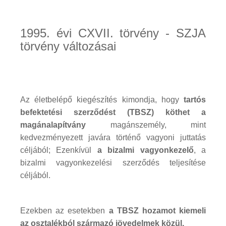
1995. évi CXVII. törvény - SZJA
törvény változásai
Az életbelépő kiegészítés kimondja, hogy
tartós
befektetési szerződést (TBSZ) köthet a
magánalapítvány
magánszemély, mint
kedvezményezett javára történő vagyoni juttatás
céljából; Ezenkívül
a bizalmi vagyonkezelő
, a
bizalmi vagyonkezelési szerződés teljesítése
céljából.
Ezekben az esetekben
a TBSZ hozamot kiemeli
az osztalékból származó jövedelmek közül.