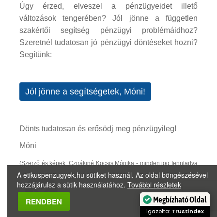
Úgy érzed, elveszel a pénzügyeidet illető
változások tengerében? Jól jönne a független
szakértői segítség pénzügyi problémáidhoz?
Szeretnél tudatosan jó pénzügyi döntéseket hozni?
Segítünk:
Jól jönne a segítségetek, Móni!
Dönts tudatosan és erősödj meg pénzügyileg!
Móni
(Szerző és képek: Czirákiné Kocsis Mónika - minden jog fenntartva
A etikuspenzugyek.hu sütiket használ. Az oldal böngészésével
(2019.12.09.))
hozzájárulsz a sütik használatához.
További részletek
Megbízható Oldal
RENDBEN
Igazolta:
Trustindex