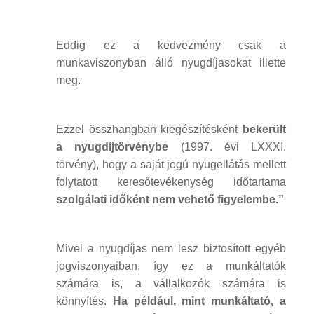
Eddig ez a kedvezmény csak a
munkaviszonyban álló nyugdíjasokat illette
meg.
Ezzel összhangban kiegészítésként
bekerült
a nyugdíjtörvénybe
(1997. évi LXXXI.
törvény), hogy a saját jogú nyugellátás mellett
folytatott keresőtevékenység időtartama
szolgálati időként nem vehető figyelembe.”
Mivel a nyugdíjas nem lesz biztosított egyéb
jogviszonyaiban, így ez a munkáltatók
számára is, a vállalkozók számára is
könnyítés.
Ha például, mint munkáltató, a