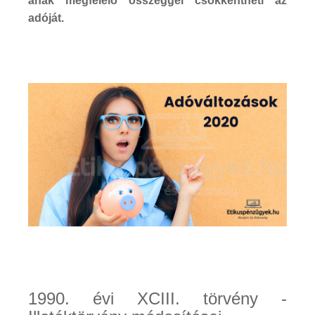
ának megfelelő összeggel csökkentheti az
adóját.
1990. évi XCIII. törvény -