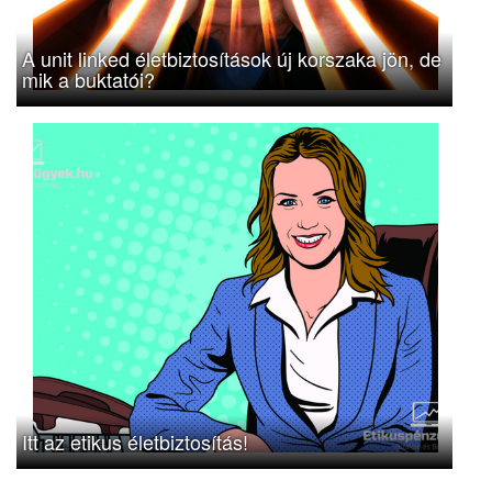
A unit linked életbiztosítások új korszaka jön, de
mik a buktatói?
Itt az etikus életbiztosítás!