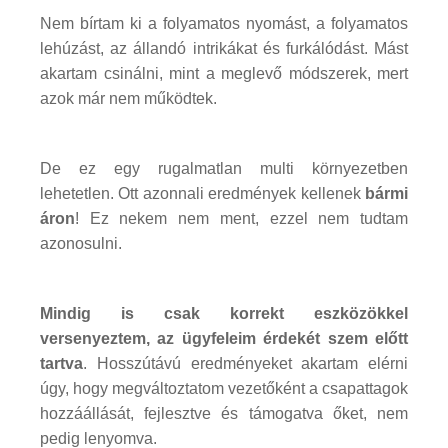
Nem bírtam ki a folyamatos nyomást, a folyamatos
lehúzást, az állandó intrikákat és furkálódást. Mást
akartam csinálni, mint a meglevő módszerek, mert
azok már nem működtek.
De ez egy rugalmatlan multi környezetben
lehetetlen. Ott azonnali eredmények kellenek
bármi
áron
! Ez nekem nem ment, ezzel nem tudtam
azonosulni.
Mindig is csak korrekt eszközökkel
versenyeztem, az ügyfeleim érdekét szem előtt
tartva
. Hosszútávú eredményeket akartam elérni
úgy, hogy megváltoztatom vezetőként a csapattagok
hozzáállását, fejlesztve és támogatva őket, nem
pedig lenyomva.