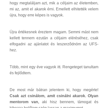
hogy megtaláljam azt, mik a céljaim az életemben,
mi az, amit el akarok érni. Emellett elhitették velem
újra, hogy erre képes is vagyok.
Újra értékesnek éreztem magam. Semmi mást nem
kellett tennem ezután a céljaim eléréséhez, csak
elfogadni az ajánlatot és leszerződnöm az UFS-
hez.
Több, mint egy éve vagyok itt. Rengeteget tanultam
és fejlődtem.
De most már bátran jelentem ki, hogy megérte!
Csak azt csinálom, amit csinálni akarok.
Olyan
mentorom van,
aki hisz bennem, támogat és
kihozza belőlem szép lassan a maximumot.