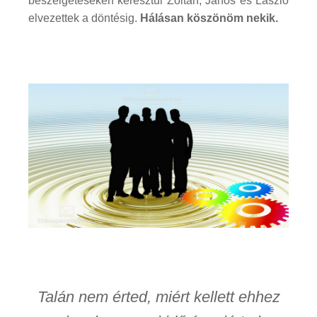
beszélgetéseken keresztül Zoltán, János és László
elvezettek a döntésig.
Hálásan köszönöm nekik.
Talán nem érted, miért kellett ehhez