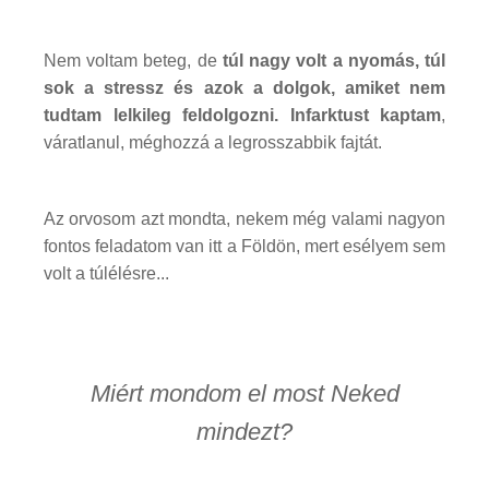
Nem voltam beteg, de
túl nagy volt a nyomás, túl
sok a stressz és azok a dolgok, amiket nem
tudtam lelkileg feldolgozni. Infarktust kaptam
,
váratlanul, méghozzá a legrosszabbik fajtát.
Az orvosom azt mondta, nekem még valami nagyon
fontos feladatom van itt a Földön, mert esélyem sem
volt a túlélésre...
Miért mondom el most Neked
mindezt?