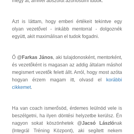
megy át, amivel abszolút azonosulni tudok.
Azt is láttam, hogy emberi értékeit tekintve egy
olyan vezetővel - inkább mentorral - dolgoznék
együtt, akit maximálisan el tudok fogadni.
Ő @
Farkas János
, aki tulajdonosként, mentorként,
és vezetőként is magasan az addig általam máshol
megismert vezetők felett állt. Arról, hogy most azóta
hogyan érzem magam itt, olvasd el
korábbi
cikkemet
.
Ha van coach ismerősöd, érdemes leülnöd vele is
beszélgetni, ha ilyen döntési helyzetbe kerülsz. Én
nagyon sokat köszönhetek @
Jacsó László
nak
(Integrál Tréning Központ), aki segített nekem