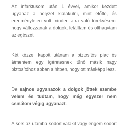
Az infarktusom után 1 évvel, amikor kezdett
ugyanaz a helyzet kialakulni, mint előtte, és
eredménytelen volt minden arra való törekvésem,
hogy változzanak a dolgok, felálltam és otthagytam
az egészet.
Két kézzel kapott utánam a biztosítós piac és
átmentem egy ígéretesnek tűnő másik nagy
biztosítóhoz abban a hitben, hogy ott másképp lesz.
De
sajnos ugyanazok a dolgok jöttek szembe
velem és tudtam, hogy még egyszer nem
csinálom végig ugyanazt.
A sors az utamba sodort valakit vagy engem sodort