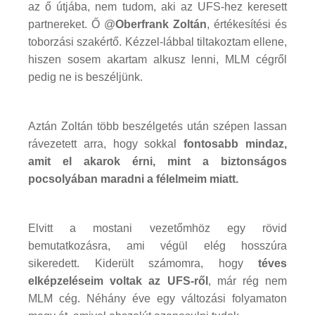
az ő útjába, nem tudom, aki az UFS-hez keresett
partnereket. Ő @
Oberfrank Zoltán
, értékesítési és
toborzási szakértő. Kézzel-lábbal tiltakoztam ellene,
hiszen sosem akartam alkusz lenni, MLM cégről
pedig ne is beszéljünk.
Aztán Zoltán több beszélgetés után szépen lassan
rávezetett arra, hogy sokkal
fontosabb mindaz,
amit el akarok érni, mint a biztonságos
pocsolyában maradni a félelmeim miatt.
Elvitt a mostani vezetőmhöz egy rövid
bemutatkozásra, ami végül elég hosszúra
sikeredett. Kiderült számomra, hogy
téves
elképzeléseim voltak az UFS-ről
, már rég nem
MLM cég. Néhány éve egy változási folyamaton