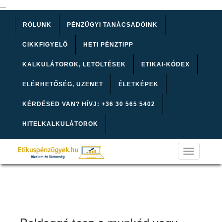
...
RÓLUNK
PÉNZÜGYI TANÁCSADÓINK
CIKKFIGYELŐ
HETI PÉNZTIPP
KALKULÁTOROK, LETÖLTÉSEK
ETIKAI-KÓDEX
ELÉRHETŐSÉG, ÜZENET
ÉLETKÉPEK
KÉRDÉSED VAN? HÍVJ: +36 30 565 5402
HITELKALKULÁTOROK
Toggle
navigation