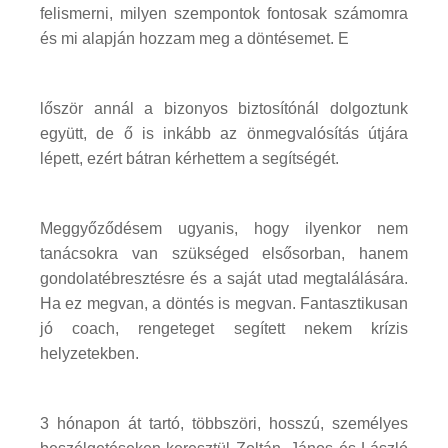
felismerni, milyen szempontok fontosak számomra
és mi alapján hozzam meg a döntésemet. E
lőször annál a bizonyos biztosítónál dolgoztunk
együtt, de ő is inkább az önmegvalósítás útjára
lépett, ezért bátran kérhettem a segítségét.
Meggyőződésem ugyanis, hogy ilyenkor nem
tanácsokra van szükséged elsősorban, hanem
gondolatébresztésre és a saját utad megtalálására.
Ha ez megvan, a döntés is megvan. Fantasztikusan
jó coach, rengeteget segített nekem krízis
helyzetekben.
3 hónapon át tartó, többszöri, hosszú, személyes