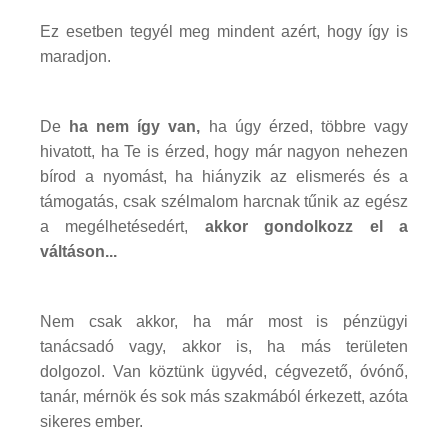
Ez esetben tegyél meg mindent azért, hogy így is
maradjon.
De
ha nem így van,
ha úgy érzed, többre vagy
hivatott, ha Te is érzed, hogy már nagyon nehezen
bírod a nyomást, ha hiányzik az elismerés és a
támogatás, csak szélmalom harcnak tűnik az egész
a megélhetésedért,
akkor gondolkozz el a
váltáson...
Nem csak akkor, ha már most is pénzügyi
tanácsadó vagy, akkor is, ha más területen
dolgozol. Van köztünk ügyvéd, cégvezető, óvónő,
tanár, mérnök és sok más szakmából érkezett, azóta
sikeres ember.