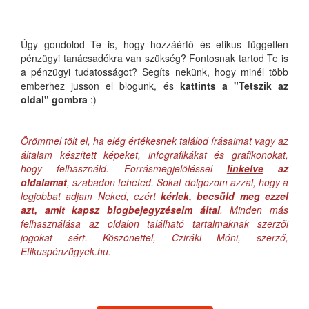
Úgy gondolod Te is, hogy hozzáértő és etikus független
pénzügyi tanácsadókra van szükség? Fontosnak tartod Te is
a pénzügyi tudatosságot? Segíts nekünk, hogy minél több
emberhez jusson el blogunk, és
kattints a "Tetszik az
oldal" gombra
:)
Örömmel tölt el, ha elég értékesnek találod írásaimat vagy az
általam készített képeket, infografikákat és grafikonokat,
hogy felhasználd. Forrásmegjelöléssel
linkelve
az
oldalamat
, szabadon teheted. Sokat dolgozom azzal, hogy a
legjobbat adjam Neked, ezért
kérlek, becsüld meg ezzel
azt, amit kapsz blogbejegyzéseim által
. Minden más
felhasználása az oldalon található tartalmaknak szerzői
jogokat sért. Köszönettel, Cziráki Móni, szerző,
Etikuspénzügyek.hu.