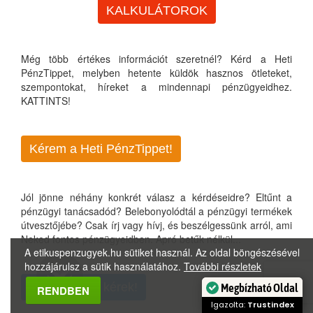
KALKULÁTOROK
Még több értékes információt szeretnél? Kérd a Heti
PénzTippet, melyben hetente küldök hasznos ötleteket,
szempontokat, híreket a mindennapi pénzügyeidhez.
KATTINTS!
Kérem a Heti PénzTippet!
Jól jönne néhány konkrét válasz a kérdéseidre? Eltűnt a
pénzügyi tanácsadód? Belebonyolódtál a pénzügyi termékek
útvesztőjébe? Csak írj vagy hívj, és beszélgessünk arról, ami
Neked fontos pénzügyeidben. Apró betűk nélkül...
A etikuspenzugyek.hu sütiket használ. Az oldal böngészésével
hozzájárulsz a sütik használatához.
További részletek
Visszahívást kérek!
Megbízható Oldal
RENDBEN
Igazolta:
Trustindex