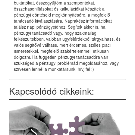
buktatókat, összegyűjtöm a szempontokat,
összehasonlításokat és kalkulációkat készítek a
pénzügyi döntéseid megkönnyítésére, a megfelelő
tanácsadó kiválasztására. Naprakész információkat
találsz napi pénzügyeidhez. Segítek akkor is, ha
pénzügyi tanácsadó vagy, hogy szakmailag
felkészültebben, valóban ügyfélérdekből tárgyalhass, és
valós segítővé válhass, mert érdemes, széles piaci
ismeretekkel, megfelelő szakértelemmel, etikusan
dolgozni. Ha független pénzügyi tanácsadóra van
szükséged a pénzügyi problémád megoldásához, vagy
szívesen lennél a munkatársunk, hívj fel :)
Kapcsolódó cikkeink: