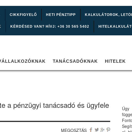
K
CIKKFIGYELŐ
HETI PÉNZTIPP
KALKULÁTOROK, LETÖ
K
KÉRDÉSED VAN? HÍVJ: +36 30 565 5402
HITELKALKULÁ
VÁLLALKOZÓKNAK
TANÁCSADÓKNAK
HITELEK
te a pénzügyi tanácsadó és ügyfele
Úgy 
függ
Font
Segí
MEGOSZTÁS