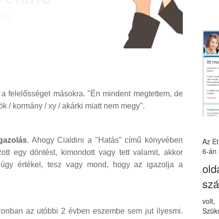
i a felelősséget másokra. "Én mindent megtettem, de
nök / kormány / xy / akárki miatt nem megy".
gazolás
. Ahogy Cialdini a "Hatás" című könyvében
Az E
6-án 
ott egy döntést, kimondott vagy tett valamit, akkor
úgy értékel, tesz vagy mond, hogy az igazolja a
old
sz
volt
Szüks
zonban az utóbbi 2 évben eszembe sem jut ilyesmi.