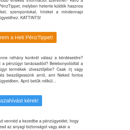
több értékes információt szeretnél? Kérd a
 PénzTippet, melyben hetente küldök hasznos
teket, szempontokat, híreket a mindennapi
ügyeidhez. KATTINTS!
rem a Heti PénzTippet!
jönne néhány konkrét válasz a kérdéseidre?
nt a pénzügyi tanácsadód? Belebonyolódtál a
ügyi termékek útvesztőjébe? Csak írj vagy
, és beszélgessünk arról, ami Neked fontos
gyeidben. Apró betűk nélkül...
sszahívást kérek!
d vennéd a kezedbe a pénzügyeidet, hogy
esd az anyagi biztonságot vagy akár a