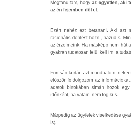
Megtanultam, hogy
az egyetlen, aki 
az én fejemben dől el.
Ezért nehéz ezt betartani. Aki azt
racionális döntést hozni, hazudik. M
az érzelmeink. Ha másképp nem, hát a 
gyakran tudatosan felül kell írni a tud
Furcsán kurtán azt mondhatom, nekem 
először feldolgozom az információka
adatok birtokában simán hozok egy é
időnként, ha valami nem logikus.
Márpedig az ügyfelek viselkedése gya
is).