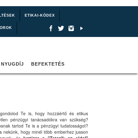
LTÉSEK
ETIKAI-KÓDEX
TOROK
NYUGDÍJ
BEFEKTETÉS
gondolod Te is, hogy hozzáértő és etikus
etlen pénzügyi tanácsadókra van szükség?
osnak tartod Te is a pénzügyi tudatosságot?
ts nekünk, hogy minél több emberhez jusson