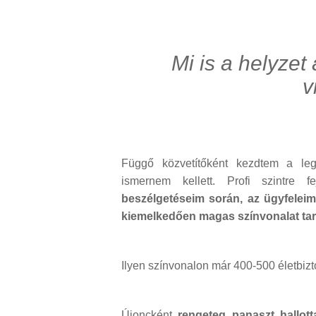
Mi is a helyze
v
Függő közvetítőként kezdtem a legn
ismernem kellett. Profi szintre 
beszélgetéseim során, az ügyfelei
kiemelkedően magas színvonalat tart
Ilyen színvonalon már 400-500 életbiz
Újoncként
rengeteg panaszt hallott