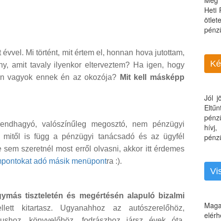
Még 
Heti
ötle
pénz
évvel. Mi történt, mit értem el, honnan hova jutottam,
Ké
ny, amit tavaly ilyenkor elterveztem? Ha igen, hogy
en vagyok ennek én az okozója?
Mit kell másképp
Jól 
Eltű
pénz
 rendhagyó, valószínűleg megosztó, nem pénzügyi
hívj
, mitől is függ a pénzügyi tanácsadó és az ügyfél
pénzü
 sem szeretnél most erről olvasni, akkor itt érdemes
pontokat adó másik menüpont
ra :).
Vi
gymás tiszteletén és megértésén alapuló bizalmi
Maga
tt kitartasz. Ugyanahhoz az autószerelőhöz,
elérh
gushoz, könyvelőhöz, fodrászhoz jársz évek óta.