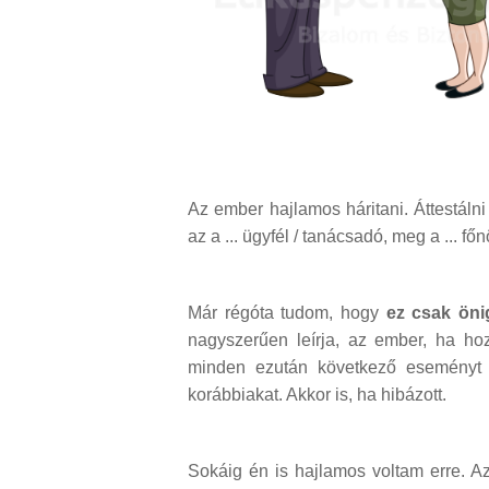
Az ember hajlamos háritani. Áttestáln
az a ... ügyfél / tanácsadó, meg a ... fő
Már régóta tudom, hogy
ez csak öni
nagyszerűen leírja, az ember, ha hoz
minden ezután következő eseményt 
korábbiakat. Akkor is, ha hibázott.
Sokáig én is hajlamos voltam erre. A