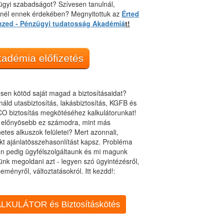
gyi szabadságot? Szívesen tanulnál,
dnél ennek érdekében? Megnyitottuk az
Érted
nzed - Pénzügyi tudatosság Akadémiá
t!
adémia előfizetés
sen kötöd saját magad a biztosításaidat?
áld utasbiztosítás, lakásbiztosítás, KGFB és
O biztosítás megkötéséhez kalkulátorunkat!
t előnyösebb ez számodra, mint más
netes alkuszok felületei? Mert azonnali,
kt ajánlatösszehasonlítást kapsz. Probléma
n pedig ügyfélszolgáltaunk és mi magunk
ünk megoldani azt - legyen szó ügyintézésről,
eményről, változtatásokról. Itt kezdd!:
LKULÁTOR és Biztosításkötés