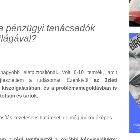
t a pénzügyi tanácsadók
ilágával?
agyobb életbiztosítónál. Volt 8-10 termék, amit
fejlesztettem a tudásomat. Ezenkívül
az üzleti
m kiszolgálásában, és a problémamegoldásban is
ottam és tartok.
tosítás kezelése is határeset, de még működőképes.
am a régi ügyfelektől a korábbi képviselőjükre
: