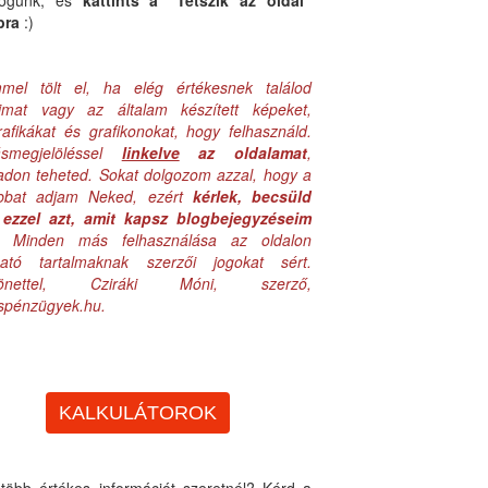
logunk, és
kattints a "Tetszik az oldal"
bra
:)
mel tölt el, ha elég értékesnek találod
aimat vagy az általam készített képeket,
rafikákat és grafikonokat, hogy felhasználd.
ásmegjelöléssel
linkelve
az oldalamat
,
adon teheted. Sokat dolgozom azzal, hogy a
obbat adjam Neked, ezért
kérlek, becsüld
ezzel azt, amit kapsz blogbejegyzéseim
. Minden más felhasználása az oldalon
lható tartalmaknak szerzői jogokat sért.
zönettel, Cziráki Móni, szerző,
uspénzügyek.hu.
KALKULÁTOROK