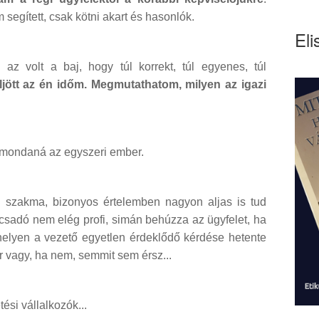
 segített, csak kötni akart és hasonlók.
Eli
az volt a baj, hogy túl korrekt, túl egyenes, túl
ljött az én időm. Megmutathatom, milyen az igazi
- mondaná az egyszeri ember.
a szakma, bizonyos értelemben nagyon aljas is tud
ácsadó nem elég profi, simán behúzza az ügyfelet, ha
helyen a vezető egyetlen érdeklődő kérdése hetente
er vagy, ha nem, semmit sem érsz...
ési vállalkozók...