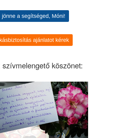
l jönne a segítséged, Móni!
kásbiztosítás ajánlatot kérek
 szívmelengető köszönet: