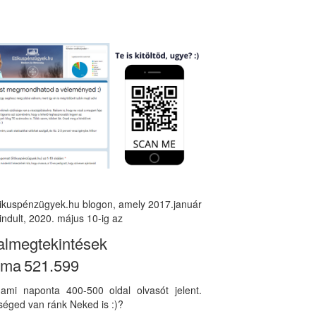
tikuspénzügyek.hu blogon, amely 2017.január
indult, 2020. május 10-ig az
almegtekintések
áma
521.599
, ami naponta 400-500 oldal olvasót jelent.
éged van ránk Neked is :)?