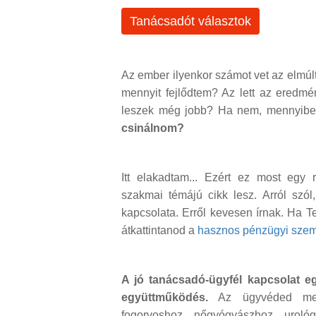
Tanácsadót választok
Az ember ilyenkor számot vet az elmúlt 
mennyit fejlődtem? Az lett az eredmé
leszek még jobb? Ha nem, mennyib
csinálnom?
Itt elakadtam... Ezért ez most egy
szakmai témájú cikk lesz. Arról szól
kapcsolata. Erről kevesen írnak. Ha Te
átkattintanod a
hasznos pénzügyi szem
A jó tanácsadó-ügyfél kapcsolat e
együttműködés.
Az ügyvéded melle
fogorvoshoz, nőgyógyászhoz, uroló