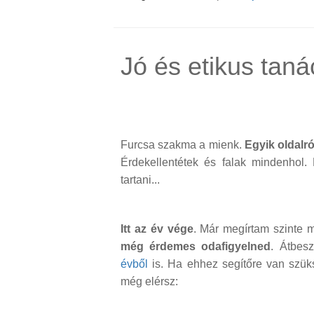
Jó és etikus tan
Furcsa szakma a mienk.
Egyik oldalró
Érdekellentétek és falak mindenhol.
tartani...
Itt az év vége
. Már megírtam szinte 
még érdemes odafigyelned
. Átbesz
évből
is. Ha ehhez segítőre van szük
még elérsz: