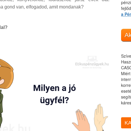
pénzü
ha gond van, elfogadod, amit mondanak?
fejlő
a Pé
dal?
Ak
Szíve
Haszn
CASC
Miér
inter
korre
eseté
segít
káres
KA