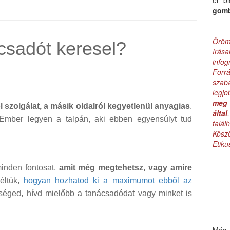
el b
gom
Öröm
ácsadót keresel?
írás
infog
Forr
szab
legj
meg 
l szolgálat, a másik oldalról kegyetlenül anyagias
.
által
 Ember legyen a talpán, aki ebben egyensúlyt tud
talá
Kös
Etik
minden fontosat,
amit még megtehetsz, vagy amire
éltük,
hogyan hozhatod ki a maximumot ebből az
séged, hívd mielőbb a tanácsadódat vagy minket is