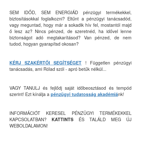
SEM IDŐD, SEM ENERGIÁD pénzügyi termékekkel,
biztosításokkal foglalkozni? Eltűnt a pénzügyi tanácsadód,
vagy meguntad, hogy már a sokadik hív fel, mostantól majd
ő lesz az? Nincs pénzed, de szeretnéd, ha idővel lenne
biztonságot adó megtakarításod? Van pénzed, de nem
tudod, hogyan gyarapítsd okosan?
KÉRJ SZAKÉRTŐI SEGÍTSÉGET
! Független pénzügyi
tanácsadás, ami Rólad szól - apró betűk nélkül...
VAGY TANULJ és fejlődj saját időbeosztásod és tempód
szerint! Ezt kínálja a
pénzügyi tudatosság akadémiá
nk!
INFORMÁCIÓT KERESEL PÉNZÜGYI TERMÉKEKKEL
KAPCSOLATBAN?
KATTINTS
ÉS TALÁLD MEG ÚJ
WEBOLDALAMON!