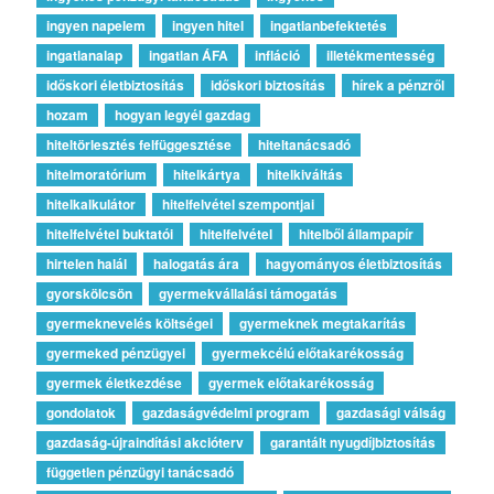
ingyen napelem
ingyen hitel
ingatlanbefektetés
ingatlanalap
ingatlan ÁFA
infláció
illetékmentesség
időskori életbiztosítás
időskori biztosítás
hírek a pénzről
hozam
hogyan legyél gazdag
hiteltörlesztés felfüggesztése
hiteltanácsadó
hitelmoratórium
hitelkártya
hitelkiváltás
hitelkalkulátor
hitelfelvétel szempontjai
hitelfelvétel buktatói
hitelfelvétel
hitelből állampapír
hirtelen halál
halogatás ára
hagyományos életbiztosítás
gyorskölcsön
gyermekvállalási támogatás
gyermeknevelés költségei
gyermeknek megtakarítás
gyermeked pénzügyei
gyermekcélú előtakarékosság
gyermek életkezdése
gyermek előtakarékosság
gondolatok
gazdaságvédelmi program
gazdasági válság
gazdaság-újraindítási akcióterv
garantált nyugdíjbiztosítás
független pénzügyi tanácsadó