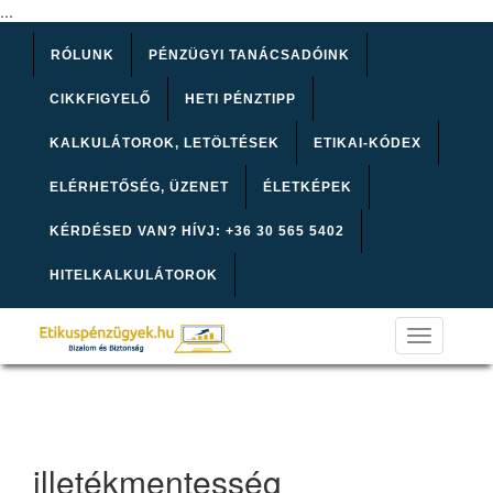
...
RÓLUNK
PÉNZÜGYI TANÁCSADÓINK
CIKKFIGYELŐ
HETI PÉNZTIPP
KALKULÁTOROK, LETÖLTÉSEK
ETIKAI-KÓDEX
ELÉRHETŐSÉG, ÜZENET
ÉLETKÉPEK
KÉRDÉSED VAN? HÍVJ: +36 30 565 5402
HITELKALKULÁTOROK
Toggle
navigation
illetékmentesség