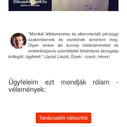
"Mónikát lelkiismeretes és sikerorientált pénzügyi
szakembernek és vezetőnek ismertem meg.
Olyan ember aki komoly háttérismerettel és
emberközpontú szemlélettel felvértezve támogatja
kollégáit, ügyfeleit." (Jacsó László, Etyek - coach, tréner)
Ügyfeleim ezt mondják rólam -
vélemények:
Tanácsadót választok