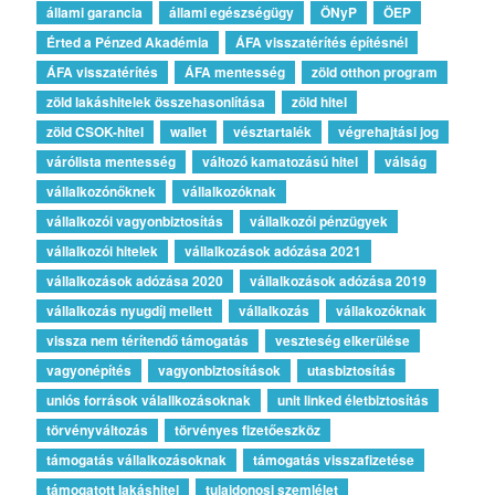
állami garancia
állami egészségügy
ÖNyP
ÖEP
Érted a Pénzed Akadémia
ÁFA visszatérítés építésnél
ÁFA visszatérítés
ÁFA mentesség
zöld otthon program
zöld lakáshitelek összehasonlítása
zöld hitel
zöld CSOK-hitel
wallet
vésztartalék
végrehajtási jog
várólista mentesség
változó kamatozású hitel
válság
vállalkozónőknek
vállalkozóknak
vállalkozói vagyonbiztosítás
vállalkozói pénzügyek
vállalkozói hitelek
vállalkozások adózása 2021
vállalkozások adózása 2020
vállalkozások adózása 2019
vállalkozás nyugdíj mellett
vállalkozás
vállakozóknak
vissza nem térítendő támogatás
veszteség elkerülése
vagyonépítés
vagyonbiztosítások
utasbiztosítás
uniós források válallkozásoknak
unit linked életbiztosítás
törvényváltozás
törvényes fizetőeszköz
támogatás vállalkozásoknak
támogatás visszafizetése
támogatott lakáshitel
tulajdonosi szemlélet