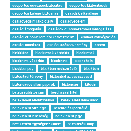
csoportos egészségbiztosítás
csoportos biztosítások
csoportos balesetbiztosítás
csapdák elkerülése
családvédelmi akcióterv
családvédelem
családtámogatás
családok otthonteremtési támogatása
családi otthonteremtési kedvezmény
családi költségvetés
családi kiadások
családi adókedvezmény
casco
blokklánc
blockstock vásárlás
blockstock
blocknote vásárlás
blocknote
blockchain
blockbenpay
blockben regisztráció
blockben
biztosítási törvény
biztosítsd az egészséged
biztonságos állampapírok
biztonság
bitcoin
betegségbiztosítás
beruházási hitel
befektetési életbiztosítás
befektetési tanácsadó
befektetési stratégia
befektetési portfólió
befektetési lehetőség
befektetési jegy
befektetési egységhez kötött
befektetési alap