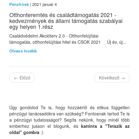
Pénzhírek
| 2021 január 4
Otthonteremtés és családtámogatás 2021 -
kedvezmények és állami támogatás szabályai
egy helyen 1.rész
Családvédelmi Akcióterv 2.0 - Otthonfelújítási
támogatás, otthonfelújítási hitel és CSOK 2021 Új év, új...
Olvass tovább
←
Előző
Következő
→
Úgy gondolod Te is, hogy hozzáértő és etikus független
pénzügyi tanácsadókra van szükség? Fontosnak tartod Te is
a pénzügyi tudatosságot? Segíts nekünk, hogy minél több
emberhez jusson el blogunk, és
kattints a "Tetszik az
oldal" gombra
:)