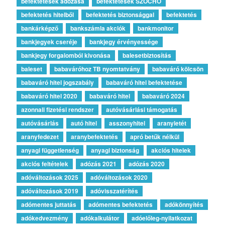
befektetések adózása
befektetések SZOCHO
befektetés hitelből
befektetés biztonsággal
befektetés
bankárképző
bankszámla akciók
bankmonitor
bankjegyek cseréje
bankjegy érvényessége
bankjegy forgalomból kivonása
balesetbiztosítás
baleset
babaváróhoz TB nyomtatvány
babaváró kölcsön
babaváró hitel jogszabály
babaváró hitel befektetése
babaváró hitel 2020
babaváró hitel
babaváró 2024
azonnali fizetési rendszer
autóvásárlási támogatás
autóvásárlás
autó hitel
asszonyhitel
aranyletét
aranyfedezet
aranybefektetés
apró betűk nélkül
anyagi függetlenség
anyagi biztonság
akciós hitelek
akciós feltételek
adózás 2021
adózás 2020
adóváltozások 2025
adóváltozások 2020
adóváltozások 2019
adóvisszatérítés
adómentes juttatás
adómentes befektetés
adókönnyítés
adókedvezmény
adókalkulátor
adóelőleg-nyilatkozat