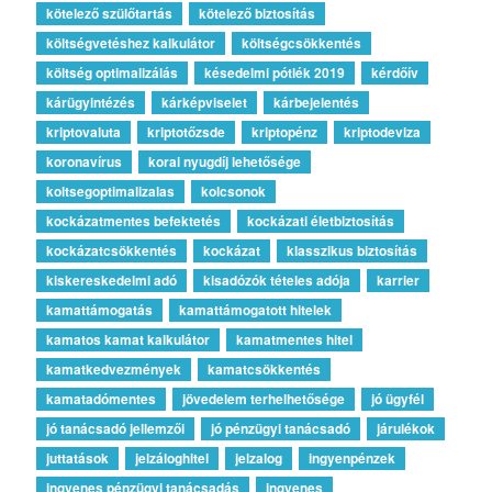
kötelező szülőtartás
kötelező biztosítás
költségvetéshez kalkulátor
költségcsökkentés
költség optimalizálás
késedelmi pótlék 2019
kérdőív
kárügyintézés
kárképviselet
kárbejelentés
kriptovaluta
kriptotőzsde
kriptopénz
kriptodeviza
koronavírus
korai nyugdíj lehetősége
koltsegoptimalizalas
kolcsonok
kockázatmentes befektetés
kockázati életbiztosítás
kockázatcsökkentés
kockázat
klasszikus biztosítás
kiskereskedelmi adó
kisadózók tételes adója
karrier
kamattámogatás
kamattámogatott hitelek
kamatos kamat kalkulátor
kamatmentes hitel
kamatkedvezmények
kamatcsökkentés
kamatadómentes
jövedelem terhelhetősége
jó ügyfél
jó tanácsadó jellemzői
jó pénzügyi tanácsadó
járulékok
juttatások
jelzáloghitel
jelzalog
ingyenpénzek
ingyenes pénzügyi tanácsadás
ingyenes