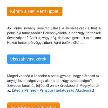
Kérem a Heti PénzTippet!
Jól jönne néhány konkrét válasz a kérdéseidre? Eltűnt a
pénzügyi tanácsadód? Belebonyolódtál a pénzügyi termékek
útvesztőjébe? Csak írj vagy hívj, és beszélgessünk arról, ami
Neked fontos pénzügyeidben. Apró betűk nélkül...
Visszahívást kérek!
Magad vennéd a kezedbe a pénzügyeidet, hogy elérhesd az
anyagi biztonságot vagy akár a pénzügyi szabadságot?
Szívesen tanulnál, fejlődnél ennek érdekében? Megnyitottuk
az
Érted a Pénzed - Pénzügyi tudatosság Akadémiá
t!
Akadémia előfizetés