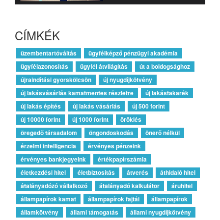
CÍMKÉK
üzembentartóváltás
ügyfélképző pénzügyi akadémia
ügyfélazonosítás
ügyfél átvilágítás
út a boldogsághoz
újraindítási gyorskölcsön
új nyugdíjkötvény
új lakásvásárlás kamatmentes részletre
új lakástakarék
új lakás építés
új lakás vásárlás
új 500 forint
új 10000 forint
új 1000 forint
öröklés
öregedő társadalom
öngondoskodás
önerő nélkül
érzelmi intelligencia
érvényes pénzeink
érvényes bankjegyeink
értékpapírszámla
életkezdési hitel
életbiztosítás
átverés
áthidaló hitel
átalányadózó vállalkozó
átalányadó kalkulátor
áruhitel
állampapírok kamat
állampapírok fajtái
állampapírok
államkötvény
állami támogatás
állami nyugdíjkötvény