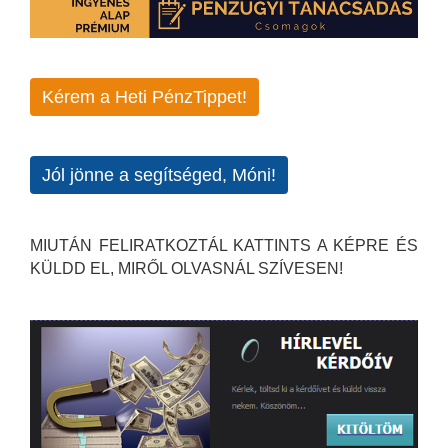
Kérem a Heti PénzTippet!
Jól jönne a segítséged, Móni!
MIUTÁN FELIRATKOZTÁL KATTINTS A KÉPRE ÉS
KÜLDD EL, MIRŐL OLVASNÁL SZÍVESEN!