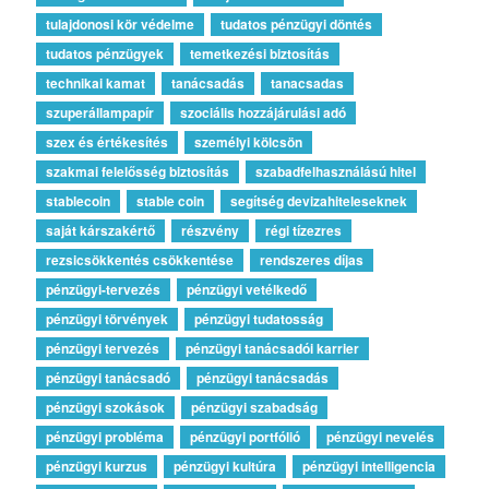
tulajdonosi kör védelme
tudatos pénzügyi döntés
tudatos pénzügyek
temetkezési biztosítás
technikai kamat
tanácsadás
tanacsadas
szuperállampapír
szociális hozzájárulási adó
szex és értékesítés
személyi kölcsön
szakmai felelősség biztosítás
szabadfelhasználású hitel
stablecoin
stable coin
segítség devizahiteleseknek
saját kárszakértő
részvény
régi tízezres
rezsicsökkentés csökkentése
rendszeres díjas
pénzügyi-tervezés
pénzügyi vetélkedő
pénzügyi törvények
pénzügyi tudatosság
pénzügyi tervezés
pénzügyi tanácsadói karrier
pénzügyi tanácsadó
pénzügyi tanácsadás
pénzügyi szokások
pénzügyi szabadság
pénzügyi probléma
pénzügyi portfólió
pénzügyi nevelés
pénzügyi kurzus
pénzügyi kultúra
pénzügyi intelligencia