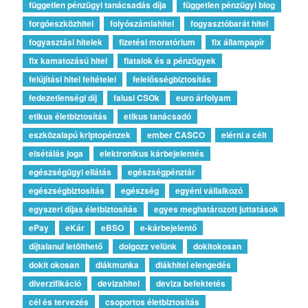
független pénzügyi tanácsadás díja
független pénzügyi blog
forgóeszközhitel
folyószámlahitel
fogyasztóbarát hitel
fogyasztási hitelek
fizetési moratórium
fix állampapír
fix kamatozású hitel
fiatalok és a pénzügyek
felújítási hitel feltételei
felelősségbiztosítás
fedezetlenségi díj
falusi CSOk
euro árfolyam
etikus életbiztosítás
etikus tanácsadó
eszközalapú kriptopénzek
ember CASCO
elérni a célt
elsétálás joga
elektronikus kárbejelentés
egészségügyi ellátás
egészségpénztár
egészségbiztosítás
egészség
egyéni vállalkozó
egyszeri díjas életbiztosítás
egyes meghatározott juttatások
ePay
eKár
eBSO
e-kárbejelentő
díjtalanul letölthető
dolgozz velünk
dokitokosan
dokit okosan
diákmunka
diákhitel elengedés
diverzifikáció
devizahitel
deviza befektetés
cél és tervezés
csoportos életbiztosítás