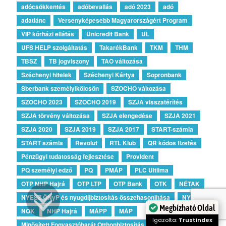
adócsökkentés
adóbevallás
adó 2023
adó
adatlánc
Versenyképesebb Magyarországért Program
VIP kórházi ellátás
Unicredit Bank
UL
UFS HELP szolgáltatás
TakarékBank
TKM
THM
TBSZ
TB jogviszony
TAO változása
Széchenyi hitelek
Széchenyi Kártya
Sopronbank
Sberbank személyikölcsön
SZOCHO változása
SZOCHO 2023
SZOCHO 2019
SZJA visszatérítés
SZJA törvény változása
SZJA elengedése
SZJA 2021
SZJA 2020
SZJA 2019
SZJA 2017
START-számla
START számla
Revolut
RTL Klub
QR kódos fizetés
Pénzügyi tudatosság fejlesztése
Provident
PQ személyi edző
PQ
PMÁP
PLC Ultlima
OTP NHP Hajrá
OTP LTP
OTP Bank
OTK
NÉTAK
NYESZ ÖNyP és nyugdíjbiztosítás összehasonlítása
NYESZ
Megbízható Oldal
NOK
NHP Hajrá
MÁPP
MÁP
Igazolta:
Trustindex
Minősített Fogyasztóbarát Otthonbiztosítás