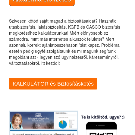
Szívesen kötöd saját magad a biztosításaidat? Használd
utasbiztosítás, lakásbiztosítás, KGFB és CASCO biztosítás
megkötéséhez kalkulátorunkat! Miért előnyösebb ez
számodra, mint más internetes alkuszok felületei? Mert
azonnali, korrekt ajánlatösszehasonlítást kapsz. Probléma
esetén pedig ügyfélszolgáltaunk és mi magunk segítünk
megoldani azt - legyen szó ügyintézésről, káreseményről,
változtatásokról. Itt kezdd!:
KALKULÁTOR és Biztosításkötés