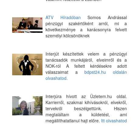
ATV Híradóban
Somos Andrással
pénzügyi szakértőként arról, mi a
következménye a karácsonyra felvett
személyi kölcsönöknek
Interjút készítettek velem a pénzügyi
tanácsadók munkájáról, elveimről és a
NOK-ról A feltett kérdésekre adott
válaszaimat a
bdpst24.hu oldalán
olvashatod.
Interjúra hívott az Üzletem.hu oldal.
Karrierről, szakmai kihívásokról, elvekről,
tervekről beszélgettünk. Hiszen
megtaláltam a küldetést, ami
megállíthatatlanul hajt előre.
Itt olvashatod