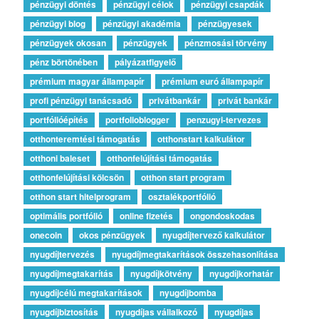
pénzügyi döntés
pénzügyi célok
pénzügyi csapdák
pénzügyi blog
pénzügyi akadémia
pénzügyesek
pénzügyek okosan
pénzügyek
pénzmosási törvény
pénz börtönében
pályázatfigyelő
prémium magyar állampapír
prémium euró állampapír
profi pénzügyi tanácsadó
privátbankár
privát bankár
portfólióépítés
portfolioblogger
penzugyi-tervezes
otthonteremtési támogatás
otthonstart kalkulátor
otthoni baleset
otthonfelújítási támogatás
otthonfelújítási kölcsön
otthon start program
otthon start hitelprogram
osztalékportfólió
optimális portfólió
online fizetés
ongondoskodas
onecoin
okos pénzügyek
nyugdíjtervező kalkulátor
nyugdíjtervezés
nyugdíjmegtakarítások összehasonlítása
nyugdíjmegtakarítás
nyugdíjkötvény
nyugdíjkorhatár
nyugdíjcélú megtakarítások
nyugdíjbomba
nyugdíjbiztosítás
nyugdíjas vállalkozó
nyugdíjas