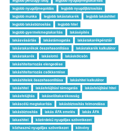
legjobb pénzügyi blog
legjobb nyugdíjmegtakarítás
legjobb nyugdíjmegoldás
legjobb nyugdíjbiztosítás
legjobb munka
legjobb lakástakarék
legjobb lakáshitel
legjobb lakásbiztosítás
legjobb hitel
legjobb gyermekmegtakarítás
lakásépítés
lakásvásárlás
lakástámogatás
lakástakarékpénztár
lakástakarékok összehasonlítása
lakástakarék kalkulátor
lakástakarék
lakáslottó
lakáskölcsön
lakáshiteltartozás elengedése
lakáshiteltartozás csökkentése
lakáshitelek összehasonlítása
lakáshitel kalkulátor
lakáshitel
lakásfelújítási támogatás
lakásfelújítási hitel
lakásfelújítás
lakáselőtakarékosság
lakáscélú megtakarítás
lakásbiztosítás felmondása
lakásbiztosítás
lakás ÁFA emelés
lakás ÁFA
lakashitel
közérdekű nyugdíjas szövetkezet
közhasznú nyugdíjas szövetkezet
kötvény