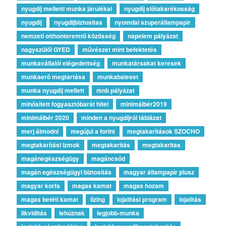
nyugdíj melletti munka járulékai
nyugdíj előtakarékosság
nyugdíj
nyugdijbiztositas
nyomdai szuperállampapír
nemzeti otthonteremtő közösség
napelem pályázat
nagyszülői GYED
művészet mint befektetés
munkavállalói elégedettség
munkatársakat keresek
munkaerő megtartása
munkabaleset
munka nyugdíj mellett
mnb pályázat
minősített fogyasztóbarát hitel
minimálbér2019
minimálbér 2020
minden a nyugdíjról táblázat
merj álmodni
megújul a forint
megtakarítások SZOCHO
megtakarítási izmok
megtakarítás
megtakaritas
magánegészségügy
magáncsőd
magán egészségügyi biztosítás
magyar állampapír plusz
magyar korfa
magas kamat
magas hozam
magas betéti kamat
lízing
lojalitási program
lojalitás
likviditás
lehúznak
legjobb-munka