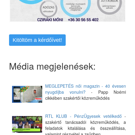
Kitöltöm a kérdőívet!
Média megjelenések:
MEGLEPETÉS női magazin - 40 évesen
nyugdíjba vonulni?
- Papp Noémi
cikkében szakértői közreműködés
RTL KLUB - PénzÜgyesek vetélkedő
-
szakértő tanácsadói közreműködés, a
feladatok kitalálása és összeállítása,
valamint részvétel a zsűriben