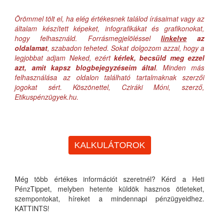
Örömmel tölt el, ha elég értékesnek találod írásaimat vagy az
általam készített képeket, infografikákat és grafikonokat,
hogy felhasználd. Forrásmegjelöléssel
linkelve
az
oldalamat
, szabadon teheted. Sokat dolgozom azzal, hogy a
legjobbat adjam Neked, ezért
kérlek, becsüld meg ezzel
azt, amit kapsz blogbejegyzéseim által
. Minden más
felhasználása az oldalon található tartalmaknak szerzői
jogokat sért. Köszönettel, Cziráki Móni, szerző,
Etikuspénzügyek.hu.
KALKULÁTOROK
Még több értékes információt szeretnél? Kérd a Heti
PénzTippet, melyben hetente küldök hasznos ötleteket,
szempontokat, híreket a mindennapi pénzügyeidhez.
KATTINTS!