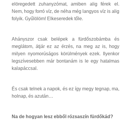
elöregedett zuhanyzómat, amiben alig férek el.
Nem, hogy forró víz, de néha még langyos víz is alig
folyik. Gyűlölöm! Elkeseredek tőle.
Ahányszor csak belépek a fürdőszobámba és
meglátom, átjár ez az érzés, na meg az is, hogy
milyen nyomorúságos körülmények ezek. Ilyenkor
legszívesebben már bontanám is le egy hatalmas
kalapáccsal.
És csak telnek a napok, és ez így megy tegnap, ma,
holnap, és azután…
Na de hogyan lesz ebből rózsaszín fürdőkád?