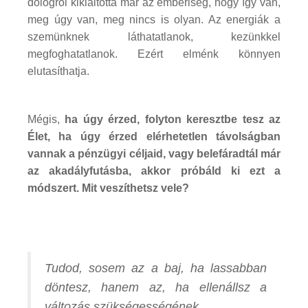
dologról kikiáltotta már az emberiség, hogy így van,
meg úgy van, meg nincs is olyan. Az energiák a
szemünknek láthatatlanok, kezünkkel
megfoghatatlanok. Ezért elménk könnyen
elutasíthatja.
Mégis,
ha úgy érzed, folyton keresztbe tesz az
Élet, ha úgy érzed elérhetetlen távolságban
vannak a pénzügyi céljaid, vagy belefáradtál már
az akadályfutásba, akkor próbáld ki ezt a
módszert. Mit veszíthetsz vele?
Tudod, sosem az a baj, ha lassabban
döntesz, hanem az, ha ellenállsz a
változás szükségességének...