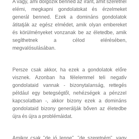
A vágy, ami dolgozik benned az iránt, amit szeretnél
elérni, megkapni gondolatokat és érzelmeket
generál benned. Ezek a domináns gondolatok
átitatják az egész elmédet, amik olyan embereket
és körülményeket vonzanak be az életedbe, amik
segíthetnek a célod elérésében,
megvalósulásában.
Persze csak akkor, ha ezek a gondolatok előre
visznek. Azonban ha félelemmel teli negatív
gondolataid vannak - bizonytalanság, rettegés
például egy betegségtől, nehézségek a pénzzel
kapcsolatban -, akkor bizony ezek a domináns
gondolataid bizony generálják bőven az életedbe
újra és újra a problémáidat.
Amikor csak "de jó lenne", "de szeretném", vagy