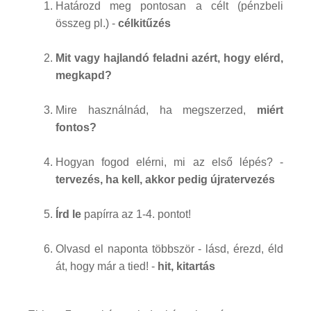
Határozd meg pontosan a célt (pénzbeli
összeg pl.) -
célkitűzés
Mit vagy hajlandó feladni azért, hogy elérd,
megkapd?
Mire használnád, ha megszerzed,
miért
fontos?
Hogyan fogod elérni, mi az első lépés? -
tervezés, ha kell, akkor pedig újratervezés
Írd le
papírra az 1-4. pontot!
Olvasd el naponta többször - lásd, érezd, éld
át, hogy már a tied! -
hit, kitartás