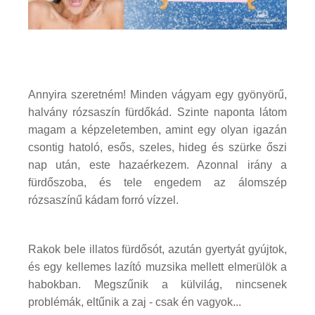
Annyira szeretném! Minden vágyam egy gyönyörű,
halvány rózsaszín fürdőkád. Szinte naponta látom
magam a képzeletemben, amint egy olyan igazán
csontig hatoló, esős, szeles, hideg és szürke őszi
nap után, este hazaérkezem. Azonnal irány a
fürdőszoba, és tele engedem az álomszép
rózsaszínű kádam forró vízzel.
Rakok bele illatos fürdősót, azután gyertyát gyújtok,
és egy kellemes lazító muzsika mellett elmerülök a
habokban. Megszűnik a külvilág, nincsenek
problémák, eltűnik a zaj - csak én vagyok...