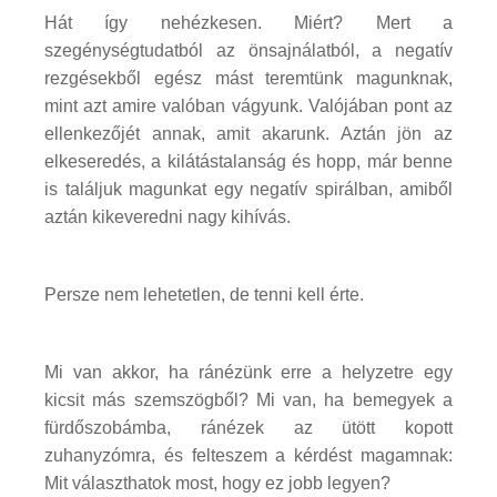
Hát így nehézkesen. Miért? Mert a
szegénységtudatból az önsajnálatból, a negatív
rezgésekből egész mást teremtünk magunknak,
mint azt amire valóban vágyunk. Valójában pont az
ellenkezőjét annak, amit akarunk. Aztán jön az
elkeseredés, a kilátástalanság és hopp, már benne
is találjuk magunkat egy negatív spirálban, amiből
aztán kikeveredni nagy kihívás.
Persze nem lehetetlen, de tenni kell érte.
Mi van akkor, ha ránézünk erre a helyzetre egy
kicsit más szemszögből? Mi van, ha bemegyek a
fürdőszobámba, ránézek az ütött kopott
zuhanyzómra, és felteszem a kérdést magamnak:
Mit választhatok most, hogy ez jobb legyen?