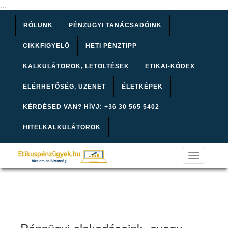
...
RÓLUNK
PÉNZÜGYI TANÁCSADÓINK
CIKKFIGYELŐ
HETI PÉNZTIPP
KALKULÁTOROK, LETÖLTÉSEK
ETIKAI-KÓDEX
ELÉRHETŐSÉG, ÜZENET
ÉLETKÉPEK
KÉRDÉSED VAN? HÍVJ: +36 30 565 5402
HITELKALKULÁTOROK
Toggle
navigation