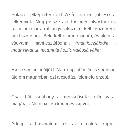
Sokszor elképzelem ezt. Azért is mert jól esik a
lelkemnek. Meg persze azért is mert olvastam és
hallottam már arról, hogy sokszor el kell képzelnem,
amit szeretnék. Bele kell élnem magam, és akkor a
vágyaim manifesztálódnak
(manifesztálódik -
megnyilvánul, megmutatkozik, valóssá válik)
.
Hát ezen ne múljék! Nap nap után én szorgosan
átélem magamban ezt a csodás, felemelő érzést.
Csak hát, valahogy a megvalósulás még várat
magára. - Nem baj, én türelmes vagyok.
Addig is használom azt az utálatos, kopott,