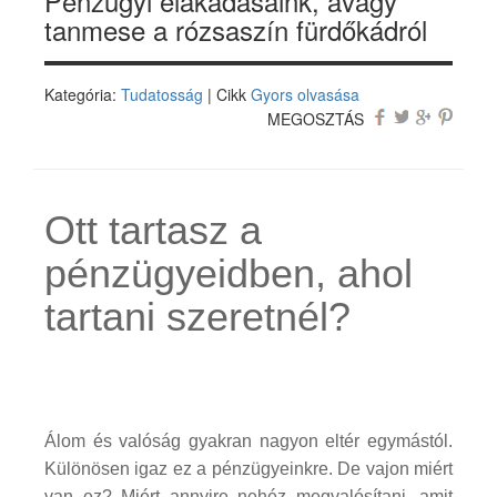
Pénzügyi elakadásaink, avagy
tanmese a rózsaszín fürdőkádról
Kategória:
Tudatosság
| Cikk
Gyors olvasása
MEGOSZTÁS
Ott tartasz a
pénzügyeidben, ahol
tartani szeretnél?
Álom és valóság gyakran nagyon eltér egymástól.
Különösen igaz ez a pénzügyeinkre. De vajon miért
van ez? Miért annyire nehéz megvalósítani, amit