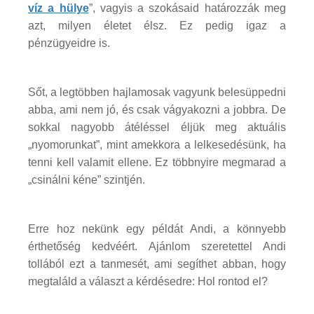
víz a hülye
”, vagyis a szokásaid határozzák meg
azt, milyen életet élsz. Ez pedig igaz a
pénzügyeidre is.
Sőt, a legtöbben hajlamosak vagyunk belesüppedni
abba, ami nem jó, és csak vágyakozni a jobbra. De
sokkal nagyobb átéléssel éljük meg aktuális
„nyomorunkat”, mint amekkora a lelkesedésünk, ha
tenni kell valamit ellene. Ez többnyire megmarad a
„csinálni kéne” szintjén.
Erre hoz nekünk egy példát Andi, a könnyebb
érthetőség kedvéért. Ajánlom szeretettel Andi
tollából ezt a tanmesét, ami segíthet abban, hogy
megtaláld a választ a kérdésedre: Hol rontod el?