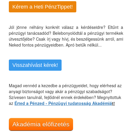
Kérem a Heti PénzTippet!
Jól jönne néhány konkrét válasz a kérdéseidre? Eltűnt a
pénzügyi tanácsadód? Belebonyolódtál a pénzügyi termékek
útvesztőjébe? Csak írj vagy hívj, és beszélgessünk arról, ami
Neked fontos pénzügyeidben. Apró betűk nélkül...
Visszahívást kérek!
Magad vennéd a kezedbe a pénzügyeidet, hogy elérhesd az
anyagi biztonságot vagy akár a pénzügyi szabadságot?
Szívesen tanulnál, fejlődnél ennek érdekében? Megnyitottuk
az
Érted a Pénzed - Pénzügyi tudatosság Akadémiá
t!
Akadémia előfizetés