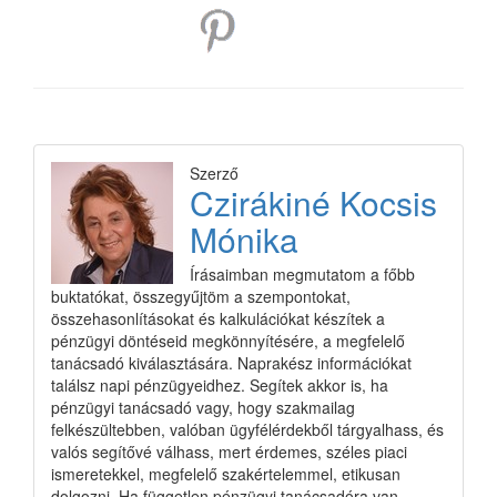
Szerző
Czirákiné Kocsis
Mónika
Írásaimban megmutatom a főbb
buktatókat, összegyűjtöm a szempontokat,
összehasonlításokat és kalkulációkat készítek a
pénzügyi döntéseid megkönnyítésére, a megfelelő
tanácsadó kiválasztására. Naprakész információkat
találsz napi pénzügyeidhez. Segítek akkor is, ha
pénzügyi tanácsadó vagy, hogy szakmailag
felkészültebben, valóban ügyfélérdekből tárgyalhass, és
valós segítővé válhass, mert érdemes, széles piaci
ismeretekkel, megfelelő szakértelemmel, etikusan
dolgozni. Ha független pénzügyi tanácsadóra van