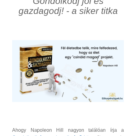
Gondolkodj jól és
gazdagodj! - a siker titka
Ahogy Napoleon Hill nagyon találóan írja a