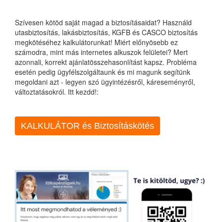
Szívesen kötöd saját magad a biztosításaidat? Használd
utasbiztosítás, lakásbiztosítás, KGFB és CASCO biztosítás
megkötéséhez kalkulátorunkat! Miért előnyösebb ez
számodra, mint más internetes alkuszok felületei? Mert
azonnali, korrekt ajánlatösszehasonlítást kapsz. Probléma
esetén pedig ügyfélszolgáltaunk és mi magunk segítünk
megoldani azt - legyen szó ügyintézésről, káreseményről,
változtatásokról. Itt kezdd!:
KALKULÁTOR és Biztosításkötés