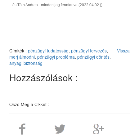
és Tóth Andrea - minden jog fenntartva (2022.04.02.))
Címkék :
pénzügyi tudatosság
,
pénzügyi tervezés
,
Vissza
merj álmodni
,
pénzügyi probléma
,
pénzügyi döntés
,
anyagi biztonság
Hozzászólások :
Oszd Meg a Cikket :