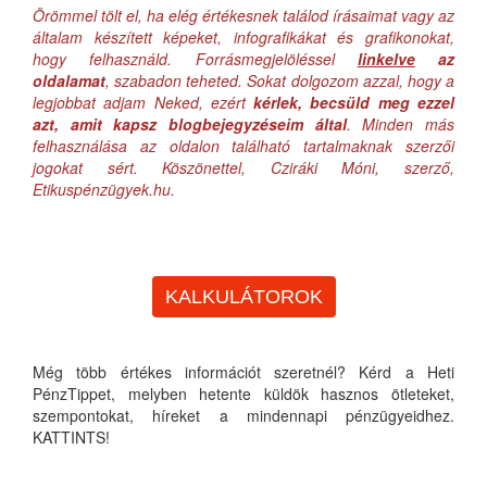
Örömmel tölt el, ha elég értékesnek találod írásaimat vagy az
általam készített képeket, infografikákat és grafikonokat,
hogy felhasználd. Forrásmegjelöléssel
linkelve
az
oldalamat
, szabadon teheted. Sokat dolgozom azzal, hogy a
legjobbat adjam Neked, ezért
kérlek, becsüld meg ezzel
azt, amit kapsz blogbejegyzéseim által
. Minden más
felhasználása az oldalon található tartalmaknak szerzői
jogokat sért. Köszönettel, Cziráki Móni, szerző,
Etikuspénzügyek.hu.
KALKULÁTOROK
Még több értékes információt szeretnél? Kérd a Heti
PénzTippet, melyben hetente küldök hasznos ötleteket,
szempontokat, híreket a mindennapi pénzügyeidhez.
KATTINTS!