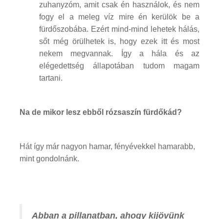
zuhanyzóm, amit csak én használok, és nem
fogy el a meleg víz mire én kerülök be a
fürdőszobába. Ezért mind-mind lehetek hálás,
sőt még örülhetek is, hogy ezek itt és most
nekem megvannak. Így a hála és az
elégedettség állapotában tudom magam
tartani.
Na de mikor lesz ebből rózsaszín fürdőkád?
Hát így már nagyon hamar, fényévekkel hamarabb,
mint gondolnánk.
Abban a pillanatban, ahogy kijövünk