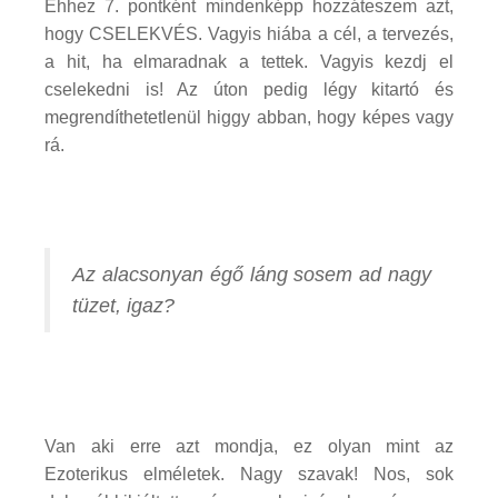
Ehhez 7. pontként mindenképp hozzáteszem azt,
hogy CSELEKVÉS. Vagyis hiába a cél, a tervezés,
a hit, ha elmaradnak a tettek. Vagyis kezdj el
cselekedni is! Az úton pedig légy kitartó és
megrendíthetetlenül higgy abban, hogy képes vagy
rá.
Az alacsonyan égő láng sosem ad nagy
tüzet, igaz?
Van aki erre azt mondja, ez olyan mint az
Ezoterikus elméletek. Nagy szavak! Nos, sok