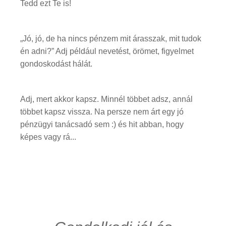
Tedd ezt Te is!
„Jó, jó, de ha nincs pénzem mit árasszak, mit tudok
én adni?” Adj például nevetést, örömet, figyelmet
gondoskodást hálát.
Adj, mert akkor kapsz. Minnél többet adsz, annál
többet kapsz vissza. Na persze nem árt egy jó
pénzügyi tanácsadó sem :) és hit abban, hogy
képes vagy rá...