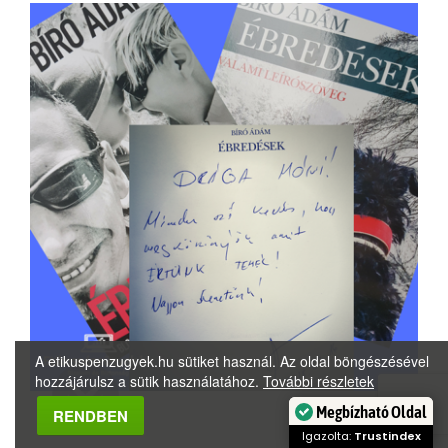
A etikuspenzugyek.hu sütiket használ. Az oldal böngészésével
hozzájárulsz a sütik használatához.
További részletek
Megbízható Oldal
RENDBEN
Igazolta:
Trustindex