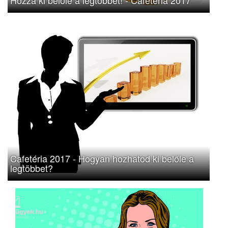
Cafetéria 2017 - Hogyan hozhatod ki belőle a
legtöbbet?