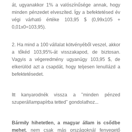
át, ugyanakkor 1% a valószínűsége annak, hogy
minden pénzedet elveszíted. Így a befektetésed év
végi várható értéke 103,95 $ (0,99x105 +
0,01x0=103,95).
2. Ha mind a 100 vállalat kötvényéből veszel, akkor
a tőkéd 103,95%-át visszakapod, de biztosan.
Vagyis a végeredmény ugyanúgy 103,95 $, de
elkerülöd azt a csapdát, hogy teljesen lenullázd a
befektetésedet.
Itt kanyarodnék vissza a "minden pénzed
szuperállampapírba tetted" gondolathoz...
Bármily hihetetlen, a magyar állam is csődbe
mehet
, nem csak más országoknál fenyegető