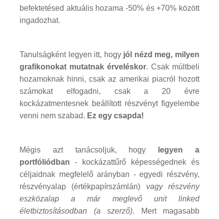
befektetésed aktuális hozama -50% és +70% között
ingadozhat.
Tanulságként legyen itt, hogy
jól nézd meg, milyen
grafikonokat mutatnak érveléskor
. Csak múltbeli
hozamoknak hinni, csak az amerikai piacról hozott
számokat elfogadni, csak a 20 évre
kockázatmentesnek beállított részvényt figyelembe
venni nem szabad.
Ez egy csapda!
Mégis azt tanácsoljuk, hogy
legyen a
portfóliódban
- kockázattűrő képességednek és
céljaidnak megfelelő arányban - egyedi részvény,
részvényalap (értékpapírszámlán)
vagy részvény
eszközalap a már meglevő unit linked
életbiztosításodban (a szerző)
. Mert magasabb