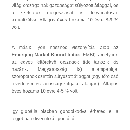
világ országainak gazdaságát súlyozott átlaggal, és
a szektorok megoszlását is, folyamatosan
aktualizálva. Átlagos éves hozama 10 évre 8-9 %
volt.
A másik ilyen hasznos viszonyítási alap az
Emerging Market Bound Index
(EMBI), amelyben
az egyes feltörekvő országok (ide tartozik kis
hazánk, Magyarország is) állampapírjai
szerepelnek szintén súlyozott átlaggal (egy főre eső
jövedelem és adósságszolgálat alapján). Átlagos
éves hozama 10 évre 4-5 % volt.
Így globális piacban gondolkodva érheted el a
legjobban diverzifikált portfóliót.