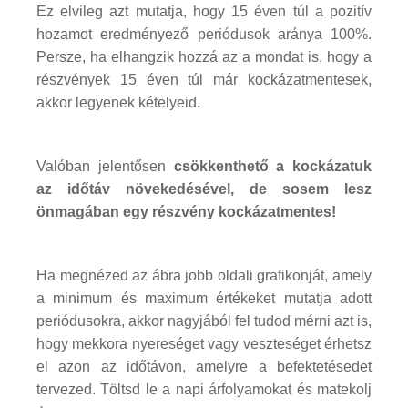
Ez elvileg azt mutatja, hogy 15 éven túl a pozitív
hozamot eredményező periódusok aránya 100%.
Persze, ha elhangzik hozzá az a mondat is, hogy a
részvények 15 éven túl már kockázatmentesek,
akkor legyenek kételyeid.
Valóban jelentősen
csökkenthető a kockázatuk
az időtáv növekedésével, de
sosem lesz
önmagában egy részvény kockázatmentes!
Ha megnézed az ábra jobb oldali grafikonját, amely
a minimum és maximum értékeket mutatja adott
periódusokra, akkor nagyjából fel tudod mérni azt is,
hogy mekkora nyereséget vagy veszteséget érhetsz
el azon az időtávon, amelyre a befektetésedet
tervezed. Töltsd le a napi árfolyamokat és matekolj