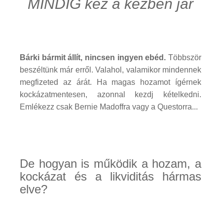
MINDIG kéz a kézben jár
Bárki bármit állít, nincsen ingyen ebéd.
Többször
beszéltünk már erről. Valahol, valamikor mindennek
megfizeted az árát. Ha magas hozamot ígérnek
kockázatmentesen, azonnal kezdj kételkedni.
Emlékezz csak Bernie Madoffra vagy a Questorra...
De hogyan is működik a hozam, a
kockázat és a likviditás hármas
elve?