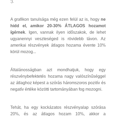
:).
A grafikon tanulsága még ezen felül az is, hogy
ne
hidd el, amikor 20-30% ÁTLAGOS hozamot
ígérnek
. Igen, vannak ilyen időszakok, de lehet
ugyanennyi veszteséged is rövidebb távon. Az
amerikai részvények átlagos hozama évente 10%
körül mozog...
Általánosságban azt mondhatjuk, hogy egy
részvénybefektetés hozama nagy valószínűséggel
az átlaghoz képest a szórás háromszoros pozitív és
negatív értéke közötti tartományában fog mozogni.
Tehát, ha egy kockázatos részvényalap szórása
20%, és az átlagos hozam 10%, akkor a