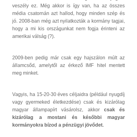
veszély ez. Még akkor is így van, ha az összes
média csatornán azt hallod, hogy minden szép és
jó. 2008-ban még azt nyilatkozták a kormány tagjai,
hogy a mi kis országunkat nem fogja érinteni az
amerikai válság (?).
2009-ben pedig már csak egy hajszálon múlt az
államcsőd, amelytől az érkező IMF hitel mentett
meg minket.
Vagyis, ha 15-20-30 éves céljaidra (például nyugdíj
vagy gyermeked életkezdése) csak és kizárólag
magyar állampapírt vásárolsz, akkor
csak és
kizárólag a mostani és későbbi magyar
kormányokra bízod a pénzügyi jövődet.