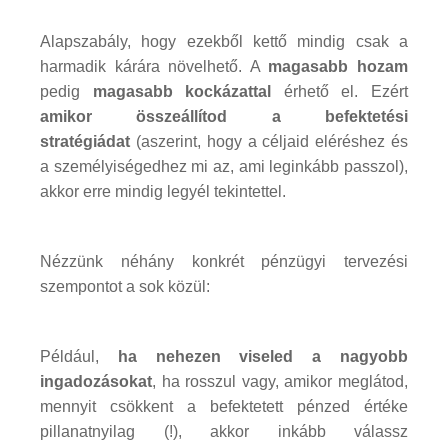
Alapszabály, hogy ezekből kettő mindig csak a
harmadik kárára növelhető. A
magasabb hozam
pedig
magasabb kockázattal
érhető el. Ezért
amikor összeállítod a befektetési
stratégiádat
(aszerint, hogy a céljaid eléréshez és
a személyiségedhez mi az, ami leginkább passzol),
akkor erre mindig legyél tekintettel.
Nézzünk néhány konkrét pénzügyi tervezési
szempontot a sok közül:
Például,
ha nehezen viseled a nagyobb
ingadozásokat
, ha rosszul vagy, amikor meglátod,
mennyit csökkent a befektetett pénzed értéke
pillanatnyilag (!), akkor inkább válassz