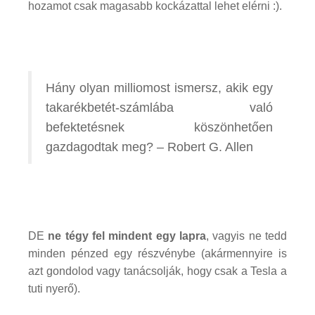
hozamot csak magasabb kockázattal lehet elérni :).
Hány olyan milliomost ismersz, akik egy
takarékbetét-számlába való
befektetésnek köszönhetően
gazdagodtak meg? – Robert G. Allen
DE
ne tégy fel mindent egy lapra
, vagyis ne tedd
minden pénzed egy részvénybe (akármennyire is
azt gondolod vagy tanácsolják, hogy csak a Tesla a
tuti nyerő).