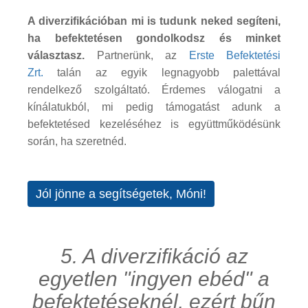
A diverzifikációban mi is tudunk neked segíteni,
ha befektetésen gondolkodsz és minket
választasz.
Partnerünk, az
Erste Befektetési
Zrt.
talán az egyik legnagyobb palettával
rendelkező szolgáltató. Érdemes válogatni a
kínálatukból, mi pedig támogatást adunk a
befektetésed kezeléséhez is együttműködésünk
során, ha szeretnéd.
Jól jönne a segítségetek, Móni!
5. A diverzifikáció az
egyetlen "ingyen ebéd" a
befektetéseknél, ezért bűn