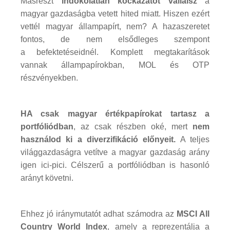
Másrészt
indokolatlan kockázatot vállalsz
a
magyar gazdaságba vetett hited miatt. Hiszen ezért
vettél magyar állampapírt, nem? A hazaszeretet
fontos, de nem elsődleges szempont
a befektetéseidnél. Komplett megtakarítások
vannak állampapírokban, MOL és OTP
részvényekben.
HA csak magyar értékpapírokat tartasz a
portfóliódban
, az csak részben oké, mert
nem
használod ki a diverzifikáció előnyeit.
A teljes
világgazdaságra vetítve a magyar gazdaság arány
igen ici-pici. Célszerű a portfóliódban is hasonló
arányt követni.
Ehhez jó iránymutatót adhat számodra az
MSCI All
Country World Index
, amely a reprezentálja a