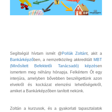
Segítségül hívtam ismét @
Pollák Zoltán
t, akit a
Bankárképző
ben, a nemzetközileg akkreditált
MBT
(Minősített Befektetői Tanácsadó) képzés
en
ismertem meg néhány hónapja. Felkértem Őt egy
interjúra, amelyben bővebben beszélgettünk azon
elvekről és kockázat elemzési lehetőségekről,
amiket a Bankárképzőben tanított nekünk.
Zoltán a kurzusok, és a gyakorlati tapasztalatok