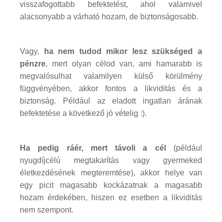
visszafogottabb befektetést, ahol valamivel
alacsonyabb a várható hozam, de biztonságosabb.
Vagy,
ha nem tudod mikor lesz szükséged a
pénzre
, mert olyan célod van, ami hamarabb is
megvalósulhat valamilyen külső körülmény
függvényében, akkor fontos a likviditás és a
biztonság. Például az eladott ingatlan árának
befektetése a következő jó vételig :).
Ha pedig ráér, mert távoli a cél
(például
nyugdíjcélú megtakarítás vagy gyermeked
életkezdésének megteremtése), akkor helye van
egy picit magasabb kockázatnak a magasabb
hozam érdekében, hiszen ez esetben a likviditás
nem szempont.