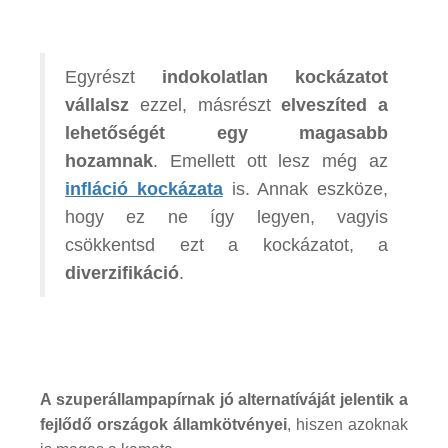
Egyrészt
indokolatlan kockázatot
vállalsz
ezzel, másrészt
elveszíted a
lehetőségét egy magasabb
hozamnak
. Emellett ott lesz még az
infláció kockázata
is. Annak eszköze,
hogy ez ne így legyen, vagyis
csökkentsd ezt a kockázatot, a
diverzifikáció
.
A szuperállampapírnak jó alternatíváját jelentik a
fejlődő országok államkötvényei
, hiszen azoknak