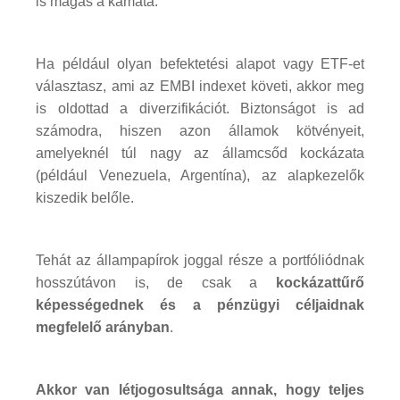
is magas a kamata.
Ha például olyan befektetési alapot vagy ETF-et
választasz, ami az EMBI indexet követi, akkor meg
is oldottad a diverzifikációt. Biztonságot is ad
számodra, hiszen azon államok kötvényeit,
amelyeknél túl nagy az államcsőd kockázata
(például Venezuela, Argentína), az alapkezelők
kiszedik belőle.
Tehát az állampapírok joggal része a portfóliódnak
hosszútávon is, de csak a
kockázattűrő
képességednek és a pénzügyi céljaidnak
megfelelő arányban
.
Akkor van létjogosultsága annak, hogy teljes