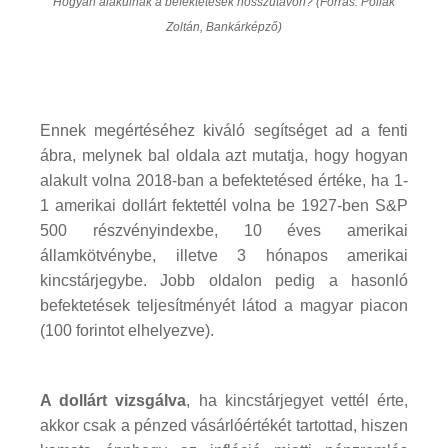
Hogyan alakulnak a befektetések hosszútávon? (Forrás: Pollák
Zoltán, Bankárképző)
Ennek megértéséhez kiváló segítséget ad a fenti
ábra, melynek bal oldala azt mutatja, hogy hogyan
alakult volna 2018-ban a befektetésed értéke, ha 1-
1 amerikai dollárt fektettél volna be 1927-ben S&P
500 részvényindexbe, 10 éves amerikai
államkötvénybe, illetve 3 hónapos amerikai
kincstárjegybe. Jobb oldalon pedig a hasonló
befektetések teljesítményét látod a magyar piacon
(100 forintot elhelyezve).
A dollárt vizsgálva
, ha kincstárjegyet vettél érte,
akkor csak a pénzed vásárlóértékét tartottad, hiszen