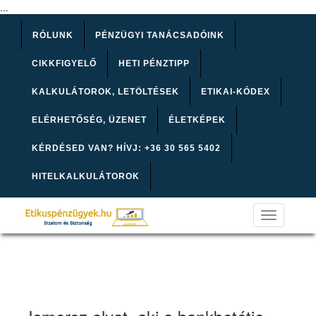
...
RÓLUNK
PÉNZÜGYI TANÁCSADÓINK
CIKKFIGYELŐ
HETI PÉNZTIPP
KALKULÁTOROK, LETÖLTÉSEK
ETIKAI-KÓDEX
ELÉRHETŐSÉG, ÜZENET
ÉLETKÉPEK
KÉRDÉSED VAN? HÍVJ: +36 30 565 5402
HITELKALKULÁTOROK
Toggle
navigation