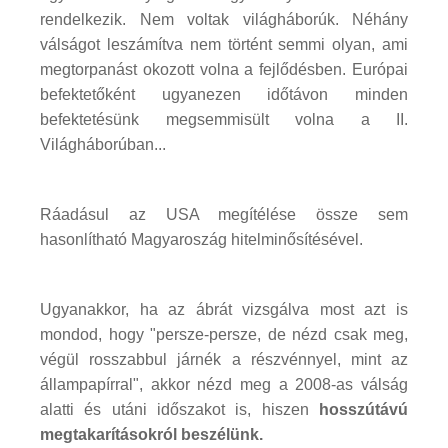
rendelkezik. Nem voltak világháborúk. Néhány
válságot leszámítva nem történt semmi olyan, ami
megtorpanást okozott volna a fejlődésben. Európai
befektetőként ugyanezen időtávon minden
befektetésünk megsemmisült volna a II.
Világháborúban...
Ráadásul az USA megítélése össze sem
hasonlítható Magyaroszág hitelminősítésével.
Ugyanakkor, ha az ábrát vizsgálva most azt is
mondod, hogy "persze-persze, de nézd csak meg,
végül rosszabbul járnék a részvénnyel, mint az
állampapírral", akkor nézd meg a 2008-as válság
alatti és utáni időszakot is, hiszen
hosszútávú
megtakarításokról beszélünk.