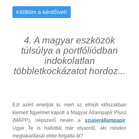
Kitöltöm a kérdőívet!
4. A magyar eszközök
túlsúlya a portfóliódban
indokolatlan
többletkockázatot hordoz...
Ezt azért emeljük ki, mert az elmúlt időszakban
kiemelt figyelmet kapott a Magyar Állampapír Plusz
(MÁPP), népszerű nevén a
szuperállampapír
.
Ugye Te is hallottál már olyanról, aki minden
megtakarítását ebbe forgatta át?