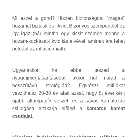
Mi ezzel a gond? Hiszen biztonságos, "magas"
hozamot biztosít és likvid. Bizonyos szempontból ez
így igaz (bár mintha egy kicsit szembe menne a
hozam-kockázat-likviditás elvével, aminek ára lehet
például az infláció miatt).
Ugyanakkor ha ebbe teszed a
nyugdíjmegtakarításodat, akkor hol marad a
hosszútávú stratégiád? Egyrészt milliókat
veszíthetsz 20-30 év alatt azzal, hogy öt évenként
újabb állampapírt veszel, és a sávos kamatozás
csillogása eltakarja előled a
kamatos kamat
csodáját
.