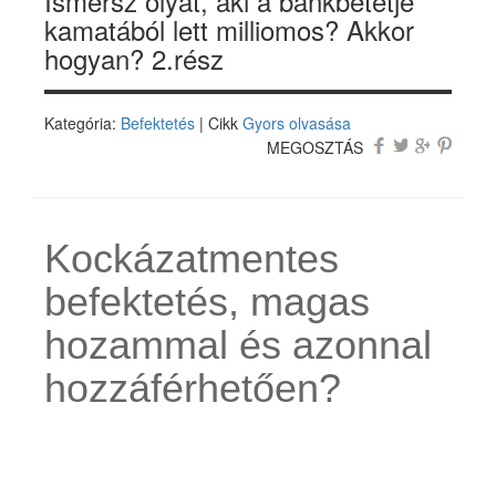
Ismersz olyat, aki a bankbetétje
kamatából lett milliomos? Akkor
hogyan? 2.rész
Kategória:
Befektetés
| Cikk
Gyors olvasása
MEGOSZTÁS
Kockázatmentes
befektetés, magas
hozammal és azonnal
hozzáférhetően?