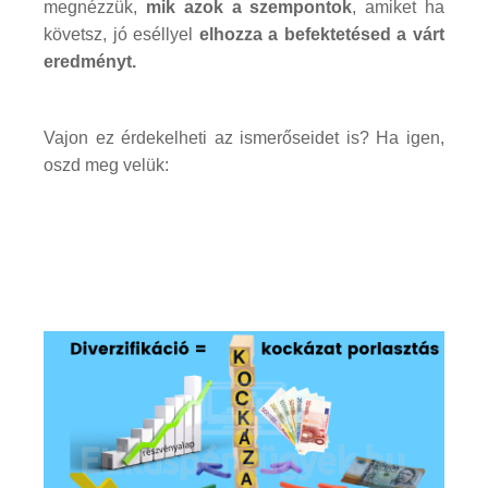
megnézzük,
mik azok a szempontok
, amiket ha
követsz, jó eséllyel
elhozza a befektetésed a várt
eredményt.
Vajon ez érdekelheti az ismerőseidet is? Ha igen,
oszd meg velük: