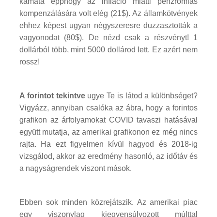
kamata épphogy az infláció miatti pénzromlás
kompenzálására volt elég (21$). Az államkötvények
ehhez képest ugyan négyszeresre duzzasztották a
vagyonodat (80$). De nézd csak a részvényt! 1
dollárból több, mint 5000 dollárod lett. Ez azért nem
rossz!
A forintot tekintve
ugye Te is látod a különbséget?
Vigyázz, annyiban csalóka az ábra, hogy a forintos
grafikon az árfolyamokat COVID tavaszi hatásával
együtt mutatja, az amerikai grafikonon ez még nincs
rajta. Ha ezt figyelmen kívül hagyod és 2018-ig
vizsgálod, akkor az eredmény hasonló, az időtáv és
a nagyságrendek viszont mások.
Ebben sok minden közrejátszik. Az amerikai piac
egy viszonylag kiegyensúlyozott múlttal