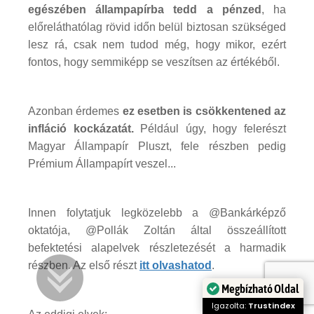
egészében állampapírba tedd a pénzed
, ha
előreláthatólag rövid időn belül biztosan szükséged
lesz rá, csak nem tudod még, hogy mikor, ezért
fontos, hogy semmiképp se veszítsen az értékéből.
Azonban érdemes
ez esetben is csökkentened az
infláció kockázatát.
Például úgy, hogy felerészt
Magyar Állampapír Pluszt, fele részben pedig
Prémium Állampapírt veszel...
Innen folytatjuk legközelebb a @Bankárképző
oktatója, @Pollák Zoltán által összeállított
befektetési alapelvek részletezését a harmadik
részben. Az első részt
itt olvashatod
.
Megbízható Oldal
Igazolta:
Trustindex