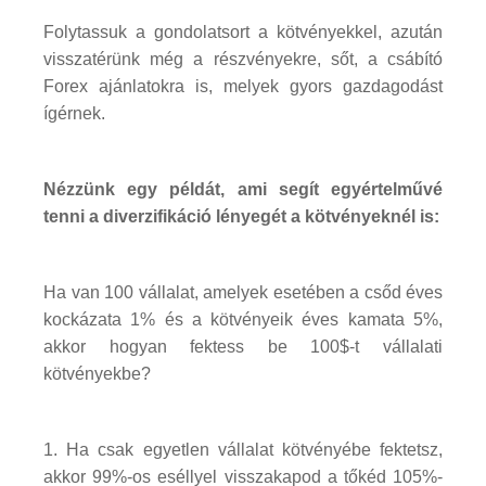
Folytassuk a gondolatsort a kötvényekkel, azután
visszatérünk még a részvényekre, sőt, a csábító
Forex ajánlatokra is, melyek gyors gazdagodást
ígérnek.
Nézzünk egy példát, ami segít egyértelművé
tenni a diverzifikáció lényegét a kötvényeknél is:
Ha van 100 vállalat, amelyek esetében a csőd éves
kockázata 1% és a kötvényeik éves kamata 5%,
akkor hogyan fektess be 100$-t vállalati
kötvényekbe?
1. Ha csak egyetlen vállalat kötvényébe fektetsz,
akkor 99%-os eséllyel visszakapod a tőkéd 105%-