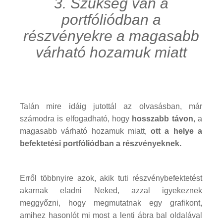
3. Szükség van a
portfóliódban a
részvényekre a magasabb
várható hozamuk miatt
Talán mire idáig jutottál az olvasásban, már
számodra is elfogadható, hogy
hosszabb távon
, a
magasabb várható hozamuk miatt,
ott a helye a
befektetési portfóliódban a részvényeknek.
Erről többnyire azok, akik tuti részvénybefektetést
akarnak eladni Neked, azzal igyekeznek
meggyőzni, hogy megmutatnak egy grafikont,
amihez hasonlót mi most a lenti ábra bal oldalával