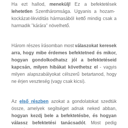
Ha ezt hallod,
menekülj!
Ez a befektetések
lehetetlen
Szentháromsága. Ugyanis a hozam-
kockázat-likviditás hármasából kettő mindig csak a
harmadik "kárára" növelhető.
Három részes írásomban most
válaszokat keresek
arra, hogy mibe érdemes befektetned és mikor,
hogyan gondolkodhatsz jól a befektetéseid
kapcsán, milyen hibákat követhetsz el
- vagyis
milyen alapszabályokat célszerű betartanod, hogy
ne érjen veszteség (vagy csak kicsi).
Az
első részben
azokat a gondolatokat szedtük
össze, amelyek segítséget adnak neked abban,
hogyan kezdj bele a befektetésbe, és hogyan
válassz befektetési tanácsadót
. Most pedig