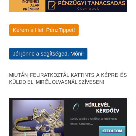
Kérem a Heti PénzTippet!
Jól jönne a segítséged, Móni!
MIUTÁN FELIRATKOZTÁL KATTINTS A KÉPRE ÉS
KÜLDD EL, MIRŐL OLVASNÁL SZÍVESEN!