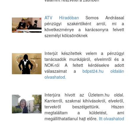
ATV Híradóban
Somos Andrással
pénzügyi szakértőként arról, mi a
következménye a karácsonyra felvett
személyi kölcsönöknek
Interjút készítettek velem a pénzügyi
tanácsadók munkájáról, elveimről és a
NOK-ról A feltett kérdésekre adott
válaszaimat a
bdpst24.hu oldalán
olvashatod.
Interjúra hívott az Üzletem.hu oldal.
Karrierről, szakmai kihívásokról, elvekről,
tervekről beszélgettünk. Hiszen
megtaláltam a küldetést, ami
megállíthatatlanul hajt előre.
Itt olvashatod