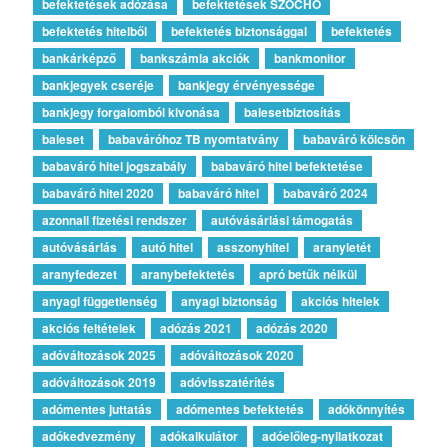
befektetések adózása
befektetések SZOCHO
befektetés hitelből
befektetés biztonsággal
befektetés
bankárképző
bankszámla akciók
bankmonitor
bankjegyek cseréje
bankjegy érvényessége
bankjegy forgalomból kivonása
balesetbiztosítás
baleset
babaváróhoz TB nyomtatvány
babaváró kölcsön
babaváró hitel jogszabály
babaváró hitel befektetése
babaváró hitel 2020
babaváró hitel
babaváró 2024
azonnali fizetési rendszer
autóvásárlási támogatás
autóvásárlás
autó hitel
asszonyhitel
aranyletét
aranyfedezet
aranybefektetés
apró betűk nélkül
anyagi függetlenség
anyagi biztonság
akciós hitelek
akciós feltételek
adózás 2021
adózás 2020
adóváltozások 2025
adóváltozások 2020
adóváltozások 2019
adóvisszatérítés
adómentes juttatás
adómentes befektetés
adókönnyítés
adókedvezmény
adókalkulátor
adóelőleg-nyilatkozat