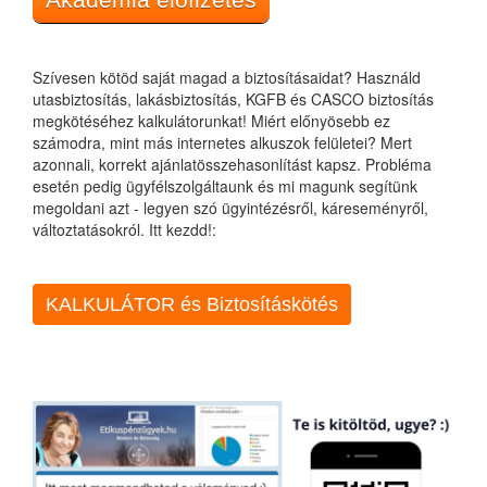
Szívesen kötöd saját magad a biztosításaidat? Használd
utasbiztosítás, lakásbiztosítás, KGFB és CASCO biztosítás
megkötéséhez kalkulátorunkat! Miért előnyösebb ez
számodra, mint más internetes alkuszok felületei? Mert
azonnali, korrekt ajánlatösszehasonlítást kapsz. Probléma
esetén pedig ügyfélszolgáltaunk és mi magunk segítünk
megoldani azt - legyen szó ügyintézésről, káreseményről,
változtatásokról. Itt kezdd!:
KALKULÁTOR és Biztosításkötés