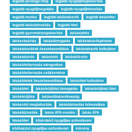
legjobb pénzügyi blog
legjobb nyugdíjmegtakarítás
legjobb nyugdíjmegoldás
legjobb nyugdíjbiztosítás
legjobb munka
legjobb lakástakarék
legjobb lakáshitel
legjobb lakásbiztosítás
legjobb hitel
legjobb gyermekmegtakarítás
lakásépítés
lakásvásárlás
lakástámogatás
lakástakarékpénztár
lakástakarékok összehasonlítása
lakástakarék kalkulátor
lakástakarék
lakáslottó
lakáskölcsön
lakáshiteltartozás elengedése
lakáshiteltartozás csökkentése
lakáshitelek összehasonlítása
lakáshitel kalkulátor
lakáshitel
lakásfelújítási támogatás
lakásfelújítási hitel
lakásfelújítás
lakáselőtakarékosság
lakáscélú megtakarítás
lakásbiztosítás felmondása
lakásbiztosítás
lakás ÁFA emelés
lakás ÁFA
lakashitel
közérdekű nyugdíjas szövetkezet
közhasznú nyugdíjas szövetkezet
kötvény