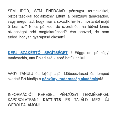
SEM IDŐD, SEM ENERGIÁD pénzügyi termékekkel,
biztosításokkal foglalkozni? Eltűnt a pénzügyi tanácsadód,
vagy meguntad, hogy már a sokadik hív fel, mostantól majd
ő lesz az? Nincs pénzed, de szeretnéd, ha idővel lenne
biztonságot adó megtakarításod? Van pénzed, de nem
tudod, hogyan gyarapítsd okosan?
KÉRJ SZAKÉRTŐI SEGÍTSÉGET
! Független pénzügyi
tanácsadás, ami Rólad szól - apró betűk nélkül...
VAGY TANULJ és fejlődj saját időbeosztásod és tempód
szerint! Ezt kínálja a
pénzügyi tudatosság akadémiá
nk!
INFORMÁCIÓT KERESEL PÉNZÜGYI TERMÉKEKKEL
KAPCSOLATBAN?
KATTINTS
ÉS TALÁLD MEG ÚJ
WEBOLDALAMON!