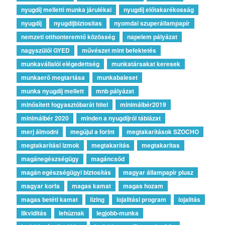
nyugdíj melletti munka járulékai
nyugdíj előtakarékosság
nyugdíj
nyugdijbiztositas
nyomdai szuperállampapír
nemzeti otthonteremtő közösség
napelem pályázat
nagyszülői GYED
művészet mint befektetés
munkavállalói elégedettség
munkatársakat keresek
munkaerő megtartása
munkabaleset
munka nyugdíj mellett
mnb pályázat
minősített fogyasztóbarát hitel
minimálbér2019
minimálbér 2020
minden a nyugdíjról táblázat
merj álmodni
megújul a forint
megtakarítások SZOCHO
megtakarítási izmok
megtakarítás
megtakaritas
magánegészségügy
magáncsőd
magán egészségügyi biztosítás
magyar állampapír plusz
magyar korfa
magas kamat
magas hozam
magas betéti kamat
lízing
lojalitási program
lojalitás
likviditás
lehúznak
legjobb-munka