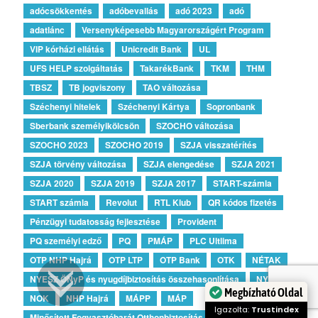
adócsökkentés
adóbevallás
adó 2023
adó
adatlánc
Versenyképesebb Magyarországért Program
VIP kórházi ellátás
Unicredit Bank
UL
UFS HELP szolgáltatás
TakarékBank
TKM
THM
TBSZ
TB jogviszony
TAO változása
Széchenyi hitelek
Széchenyi Kártya
Sopronbank
Sberbank személyikölcsön
SZOCHO változása
SZOCHO 2023
SZOCHO 2019
SZJA visszatérítés
SZJA törvény változása
SZJA elengedése
SZJA 2021
SZJA 2020
SZJA 2019
SZJA 2017
START-számla
START számla
Revolut
RTL Klub
QR kódos fizetés
Pénzügyi tudatosság fejlesztése
Provident
PQ személyi edző
PQ
PMÁP
PLC Ultlima
OTP NHP Hajrá
OTP LTP
OTP Bank
OTK
NÉTAK
NYESZ ÖNyP és nyugdíjbiztosítás összehasonlítása
NYESZ
Megbízható Oldal
NOK
NHP Hajrá
MÁPP
MÁP
Igazolta:
Trustindex
Minősített Fogyasztóbarát Otthonbiztosítás