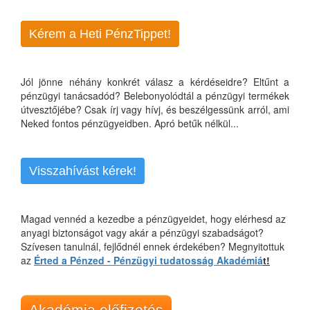
Kérem a Heti PénzTippet!
Jól jönne néhány konkrét válasz a kérdéseidre? Eltűnt a
pénzügyi tanácsadód? Belebonyolódtál a pénzügyi termékek
útvesztőjébe? Csak írj vagy hívj, és beszélgessünk arról, ami
Neked fontos pénzügyeidben. Apró betűk nélkül...
Visszahívást kérek!
Magad vennéd a kezedbe a pénzügyeidet, hogy elérhesd az
anyagi biztonságot vagy akár a pénzügyi szabadságot?
Szívesen tanulnál, fejlődnél ennek érdekében? Megnyitottuk
az
Érted a Pénzed - Pénzügyi tudatosság Akadémiá
t!
Akadémia előfizetés