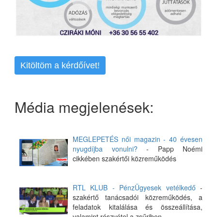
Kitöltöm a kérdőívet!
Média megjelenések:
MEGLEPETÉS női magazin - 40 évesen
nyugdíjba vonulni?
- Papp Noémi
cikkében szakértői közreműködés
RTL KLUB - PénzÜgyesek vetélkedő
-
szakértő tanácsadói közreműködés, a
feladatok kitalálása és összeállítása,
valamint részvétel a zsűriben