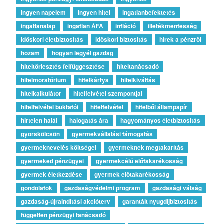
ingyen napelem
ingyen hitel
ingatlanbefektetés
ingatlanalap
ingatlan ÁFA
infláció
illetékmentesség
időskori életbiztosítás
időskori biztosítás
hírek a pénzről
hozam
hogyan legyél gazdag
hiteltörlesztés felfüggesztése
hiteltanácsadó
hitelmoratórium
hitelkártya
hitelkiváltás
hitelkalkulátor
hitelfelvétel szempontjai
hitelfelvétel buktatói
hitelfelvétel
hitelből állampapír
hirtelen halál
halogatás ára
hagyományos életbiztosítás
gyorskölcsön
gyermekvállalási támogatás
gyermeknevelés költségei
gyermeknek megtakarítás
gyermeked pénzügyei
gyermekcélú előtakarékosság
gyermek életkezdése
gyermek előtakarékosság
gondolatok
gazdaságvédelmi program
gazdasági válság
gazdaság-újraindítási akcióterv
garantált nyugdíjbiztosítás
független pénzügyi tanácsadó