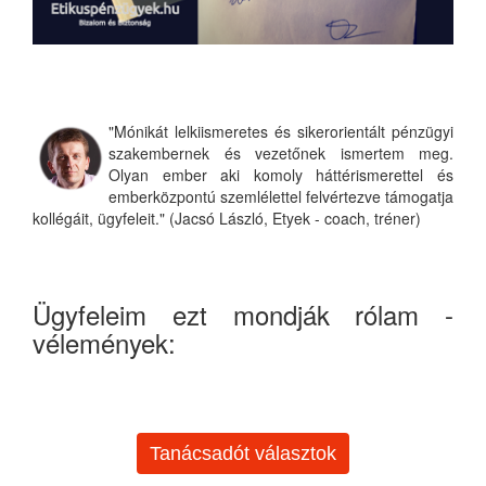
"Mónikát lelkiismeretes és sikerorientált pénzügyi
szakembernek és vezetőnek ismertem meg.
Olyan ember aki komoly háttérismerettel és
emberközpontú szemlélettel felvértezve támogatja
kollégáit, ügyfeleit." (Jacsó László, Etyek - coach, tréner)
Ügyfeleim ezt mondják rólam -
vélemények:
Tanácsadót választok