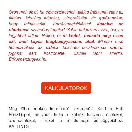
Örömmel tölt el, ha elég értékesnek találod írásaimat vagy az
általam készített képeket, infografikákat és grafikonokat,
hogy felhasználd. Forrásmegjelöléssel
linkelve
az
oldalamat
, szabadon teheted. Sokat dolgozom azzal, hogy a
legjobbat adjam Neked, ezért
kérlek, becsüld meg ezzel
azt, amit kapsz blogbejegyzéseim által
. Minden más
felhasználása az oldalon található tartalmaknak szerzői
jogokat sért. Köszönettel, Cziráki Móni, szerző,
Etikuspénzügyek.hu.
KALKULÁTOROK
Még több értékes információt szeretnél? Kérd a Heti
PénzTippet, melyben hetente küldök hasznos ötleteket,
szempontokat, híreket a mindennapi pénzügyeidhez.
KATTINTS!