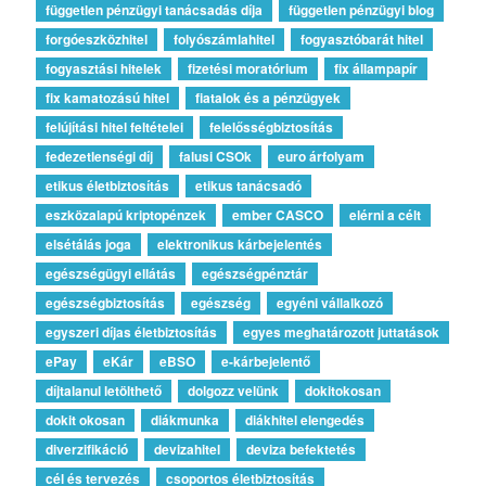
független pénzügyi tanácsadás díja
független pénzügyi blog
forgóeszközhitel
folyószámlahitel
fogyasztóbarát hitel
fogyasztási hitelek
fizetési moratórium
fix állampapír
fix kamatozású hitel
fiatalok és a pénzügyek
felújítási hitel feltételei
felelősségbiztosítás
fedezetlenségi díj
falusi CSOk
euro árfolyam
etikus életbiztosítás
etikus tanácsadó
eszközalapú kriptopénzek
ember CASCO
elérni a célt
elsétálás joga
elektronikus kárbejelentés
egészségügyi ellátás
egészségpénztár
egészségbiztosítás
egészség
egyéni vállalkozó
egyszeri díjas életbiztosítás
egyes meghatározott juttatások
ePay
eKár
eBSO
e-kárbejelentő
díjtalanul letölthető
dolgozz velünk
dokitokosan
dokit okosan
diákmunka
diákhitel elengedés
diverzifikáció
devizahitel
deviza befektetés
cél és tervezés
csoportos életbiztosítás