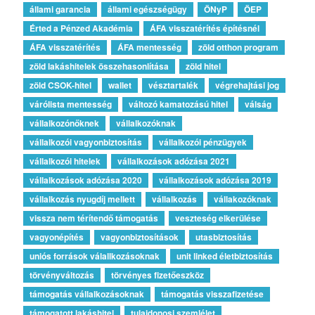
állami garancia
állami egészségügy
ÖNyP
ÖEP
Érted a Pénzed Akadémia
ÁFA visszatérítés építésnél
ÁFA visszatérítés
ÁFA mentesség
zöld otthon program
zöld lakáshitelek összehasonlítása
zöld hitel
zöld CSOK-hitel
wallet
vésztartalék
végrehajtási jog
várólista mentesség
változó kamatozású hitel
válság
vállalkozónőknek
vállalkozóknak
vállalkozói vagyonbiztosítás
vállalkozói pénzügyek
vállalkozói hitelek
vállalkozások adózása 2021
vállalkozások adózása 2020
vállalkozások adózása 2019
vállalkozás nyugdíj mellett
vállalkozás
vállakozóknak
vissza nem térítendő támogatás
veszteség elkerülése
vagyonépítés
vagyonbiztosítások
utasbiztosítás
uniós források válallkozásoknak
unit linked életbiztosítás
törvényváltozás
törvényes fizetőeszköz
támogatás vállalkozásoknak
támogatás visszafizetése
támogatott lakáshitel
tulajdonosi szemlélet