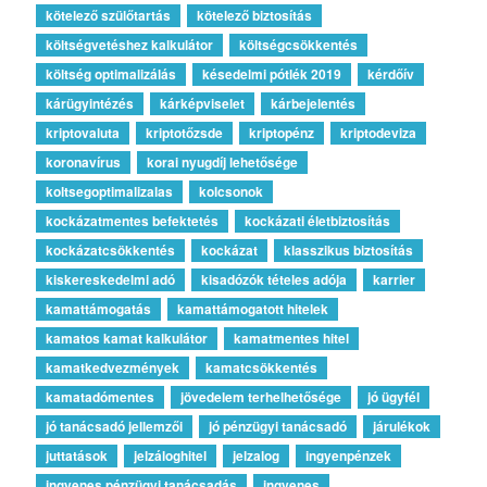
kötelező szülőtartás
kötelező biztosítás
költségvetéshez kalkulátor
költségcsökkentés
költség optimalizálás
késedelmi pótlék 2019
kérdőív
kárügyintézés
kárképviselet
kárbejelentés
kriptovaluta
kriptotőzsde
kriptopénz
kriptodeviza
koronavírus
korai nyugdíj lehetősége
koltsegoptimalizalas
kolcsonok
kockázatmentes befektetés
kockázati életbiztosítás
kockázatcsökkentés
kockázat
klasszikus biztosítás
kiskereskedelmi adó
kisadózók tételes adója
karrier
kamattámogatás
kamattámogatott hitelek
kamatos kamat kalkulátor
kamatmentes hitel
kamatkedvezmények
kamatcsökkentés
kamatadómentes
jövedelem terhelhetősége
jó ügyfél
jó tanácsadó jellemzői
jó pénzügyi tanácsadó
járulékok
juttatások
jelzáloghitel
jelzalog
ingyenpénzek
ingyenes pénzügyi tanácsadás
ingyenes