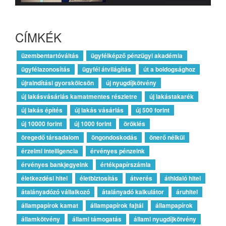
CÍMKÉK
üzembentartóváltás
ügyfélképző pénzügyi akadémia
ügyfélazonosítás
ügyfél átvilágítás
út a boldogsághoz
újraindítási gyorskölcsön
új nyugdíjkötvény
új lakásvásárlás kamatmentes részletre
új lakástakarék
új lakás építés
új lakás vásárlás
új 500 forint
új 10000 forint
új 1000 forint
öröklés
öregedő társadalom
öngondoskodás
önerő nélkül
érzelmi intelligencia
érvényes pénzeink
érvényes bankjegyeink
értékpapírszámla
életkezdési hitel
életbiztosítás
átverés
áthidaló hitel
átalányadózó vállalkozó
átalányadó kalkulátor
áruhitel
állampapírok kamat
állampapírok fajtái
állampapírok
államkötvény
állami támogatás
állami nyugdíjkötvény