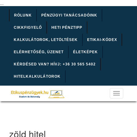
...
RÓLUNK
PÉNZÜGYI TANÁCSADÓINK
CIKKFIGYELŐ
HETI PÉNZTIPP
KALKULÁTOROK, LETÖLTÉSEK
ETIKAI-KÓDEX
ELÉRHETŐSÉG, ÜZENET
ÉLETKÉPEK
KÉRDÉSED VAN? HÍVJ: +36 30 565 5402
HITELKALKULÁTOROK
Toggle
navigation
zöld hitel