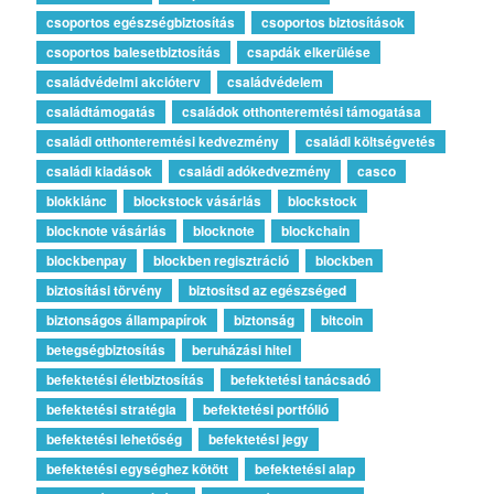
csoportos egészségbiztosítás
csoportos biztosítások
csoportos balesetbiztosítás
csapdák elkerülése
családvédelmi akcióterv
családvédelem
családtámogatás
családok otthonteremtési támogatása
családi otthonteremtési kedvezmény
családi költségvetés
családi kiadások
családi adókedvezmény
casco
blokklánc
blockstock vásárlás
blockstock
blocknote vásárlás
blocknote
blockchain
blockbenpay
blockben regisztráció
blockben
biztosítási törvény
biztosítsd az egészséged
biztonságos állampapírok
biztonság
bitcoin
betegségbiztosítás
beruházási hitel
befektetési életbiztosítás
befektetési tanácsadó
befektetési stratégia
befektetési portfólió
befektetési lehetőség
befektetési jegy
befektetési egységhez kötött
befektetési alap