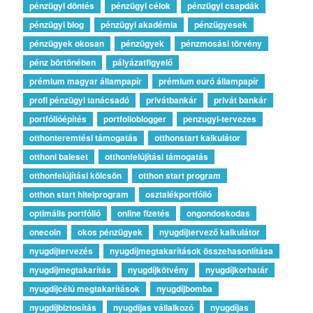
pénzügyi döntés
pénzügyi célok
pénzügyi csapdák
pénzügyi blog
pénzügyi akadémia
pénzügyesek
pénzügyek okosan
pénzügyek
pénzmosási törvény
pénz börtönében
pályázatfigyelő
prémium magyar állampapír
prémium euró állampapír
profi pénzügyi tanácsadó
privátbankár
privát bankár
portfólióépítés
portfolioblogger
penzugyi-tervezes
otthonteremtési támogatás
otthonstart kalkulátor
otthoni baleset
otthonfelújítási támogatás
otthonfelújítási kölcsön
otthon start program
otthon start hitelprogram
osztalékportfólió
optimális portfólió
online fizetés
ongondoskodas
onecoin
okos pénzügyek
nyugdíjtervező kalkulátor
nyugdíjtervezés
nyugdíjmegtakarítások összehasonlítása
nyugdíjmegtakarítás
nyugdíjkötvény
nyugdíjkorhatár
nyugdíjcélú megtakarítások
nyugdíjbomba
nyugdíjbiztosítás
nyugdíjas vállalkozó
nyugdíjas