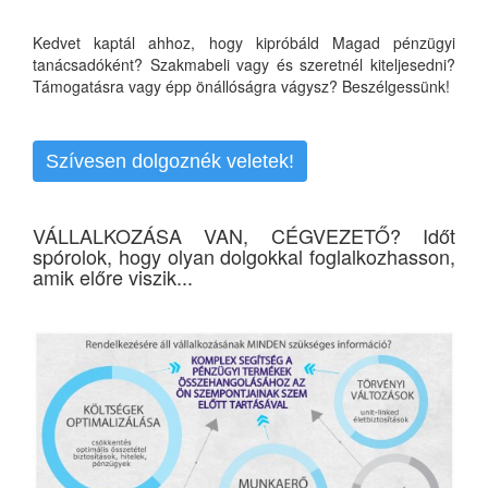
Kedvet kaptál ahhoz, hogy kipróbáld Magad pénzügyi
tanácsadóként? Szakmabeli vagy és szeretnél kiteljesedni?
Támogatásra vagy épp önállóságra vágysz? Beszélgessünk!
Szívesen dolgoznék veletek!
VÁLLALKOZÁSA VAN, CÉGVEZETŐ? Időt
spórolok, hogy olyan dolgokkal foglalkozhasson,
amik előre viszik...