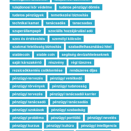
tulajdonosi kör védelme
tudatos pénzügyi döntés
tudatos pénzügyek
temetkezési biztosítás
technikai kamat
tanácsadás
tanacsadas
szuperállampapír
szociális hozzájárulási adó
szex és értékesítés
személyi kölcsön
szakmai felelősség biztosítás
szabadfelhasználású hitel
stablecoin
stable coin
segítség devizahiteleseknek
saját kárszakértő
részvény
régi tízezres
rezsicsökkentés csökkentése
rendszeres díjas
pénzügyi-tervezés
pénzügyi vetélkedő
pénzügyi törvények
pénzügyi tudatosság
pénzügyi tervezés
pénzügyi tanácsadói karrier
pénzügyi tanácsadó
pénzügyi tanácsadás
pénzügyi szokások
pénzügyi szabadság
pénzügyi probléma
pénzügyi portfólió
pénzügyi nevelés
pénzügyi kurzus
pénzügyi kultúra
pénzügyi intelligencia