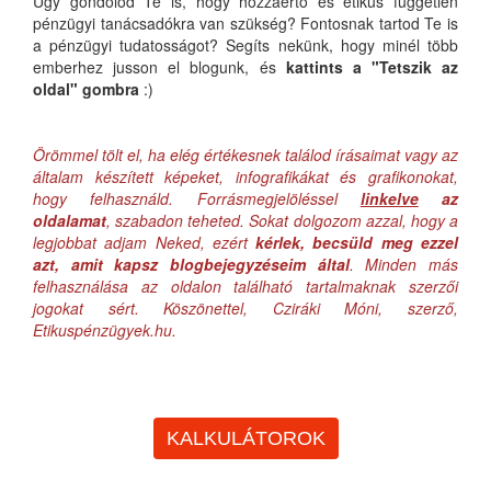
Úgy gondolod Te is, hogy hozzáértő és etikus független
pénzügyi tanácsadókra van szükség? Fontosnak tartod Te is
a pénzügyi tudatosságot? Segíts nekünk, hogy minél több
emberhez jusson el blogunk, és
kattints a "Tetszik az
oldal" gombra
:)
Örömmel tölt el, ha elég értékesnek találod írásaimat vagy az
általam készített képeket, infografikákat és grafikonokat,
hogy felhasználd. Forrásmegjelöléssel
linkelve
az
oldalamat
, szabadon teheted. Sokat dolgozom azzal, hogy a
legjobbat adjam Neked, ezért
kérlek, becsüld meg ezzel
azt, amit kapsz blogbejegyzéseim által
. Minden más
felhasználása az oldalon található tartalmaknak szerzői
jogokat sért. Köszönettel, Cziráki Móni, szerző,
Etikuspénzügyek.hu.
KALKULÁTOROK