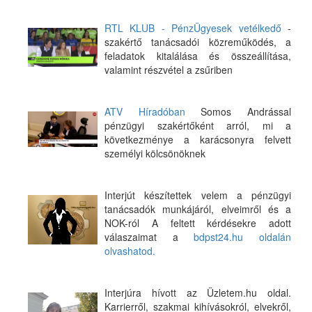
RTL KLUB - PénzÜgyesek vetélkedő
-
szakértő tanácsadói közreműködés, a
feladatok kitalálása és összeállítása,
valamint részvétel a zsűriben
ATV Híradóban
Somos Andrással
pénzügyi szakértőként arról, mi a
következménye a karácsonyra felvett
személyi kölcsönöknek
Interjút készítettek velem a pénzügyi
tanácsadók munkájáról, elveimről és a
NOK-ról A feltett kérdésekre adott
válaszaimat a
bdpst24.hu oldalán
olvashatod.
Interjúra hívott az Üzletem.hu oldal.
Karrierről, szakmai kihívásokról, elvekről,