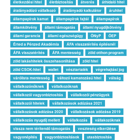
életkezdési hitel
életbiztosítás
átverés
áthidaló hitel
átalányadózó vállalkozó
átalányadó kalkulátor
áruhitel
állampapírok kamat
állampapírok fajtái
állampapírok
államkötvény
állami támogatás
állami nyugdíjkötvény
állami garancia
állami egészségügy
ÖNyP
ÖEP
Érted a Pénzed Akadémia
ÁFA visszatérítés építésnél
ÁFA visszatérítés
ÁFA mentesség
zöld otthon program
zöld lakáshitelek összehasonlítása
zöld hitel
zöld CSOK-hitel
wallet
vésztartalék
végrehajtási jog
várólista mentesség
változó kamatozású hitel
válság
vállalkozónőknek
vállalkozóknak
vállalkozói vagyonbiztosítás
vállalkozói pénzügyek
vállalkozói hitelek
vállalkozások adózása 2021
vállalkozások adózása 2020
vállalkozások adózása 2019
vállalkozás nyugdíj mellett
vállalkozás
vállakozóknak
vissza nem térítendő támogatás
veszteség elkerülése
vagyonépítés
vagyonbiztosítások
utasbiztosítás