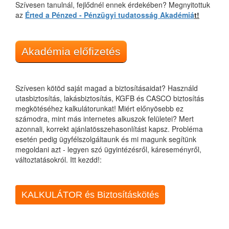
Szívesen tanulnál, fejlődnél ennek érdekében? Megnyitottuk
az
Érted a Pénzed - Pénzügyi tudatosság Akadémiá
t!
Akadémia előfizetés
Szívesen kötöd saját magad a biztosításaidat? Használd
utasbiztosítás, lakásbiztosítás, KGFB és CASCO biztosítás
megkötéséhez kalkulátorunkat! Miért előnyösebb ez
számodra, mint más internetes alkuszok felületei? Mert
azonnali, korrekt ajánlatösszehasonlítást kapsz. Probléma
esetén pedig ügyfélszolgáltaunk és mi magunk segítünk
megoldani azt - legyen szó ügyintézésről, káreseményről,
változtatásokról. Itt kezdd!:
KALKULÁTOR és Biztosításkötés