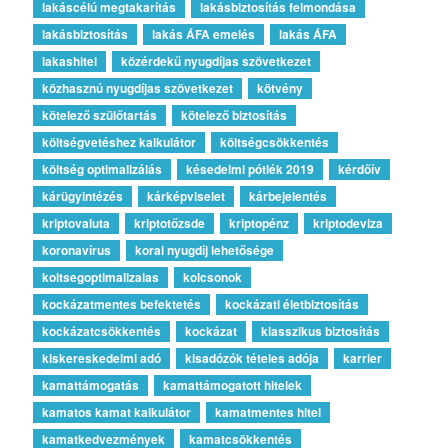
lakáscélú megtakarítás
lakásbiztosítás felmondása
lakásbiztosítás
lakás ÁFA emelés
lakás ÁFA
lakashitel
közérdekű nyugdíjas szövetkezet
közhasznú nyugdíjas szövetkezet
kötvény
kötelező szülőtartás
kötelező biztosítás
költségvetéshez kalkulátor
költségcsökkentés
költség optimalizálás
késedelmi pótlék 2019
kérdőív
kárügyintézés
kárképviselet
kárbejelentés
kriptovaluta
kriptotőzsde
kriptopénz
kriptodeviza
koronavírus
korai nyugdíj lehetősége
koltsegoptimalizalas
kolcsonok
kockázatmentes befektetés
kockázati életbiztosítás
kockázatcsökkentés
kockázat
klasszikus biztosítás
kiskereskedelmi adó
kisadózók tételes adója
karrier
kamattámogatás
kamattámogatott hitelek
kamatos kamat kalkulátor
kamatmentes hitel
kamatkedvezmények
kamatcsökkentés