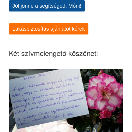
Jól jönne a segítséged, Móni!
Lakásbiztosítás ajánlatot kérek
Két szívmelengető köszönet: