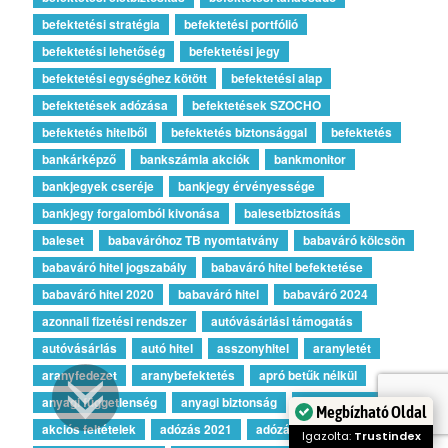
befektetési stratégia
befektetési portfólió
befektetési lehetőség
befektetési jegy
befektetési egységhez kötött
befektetési alap
befektetések adózása
befektetések SZOCHO
befektetés hitelből
befektetés biztonsággal
befektetés
bankárképző
bankszámla akciók
bankmonitor
bankjegyek cseréje
bankjegy érvényessége
bankjegy forgalomból kivonása
balesetbiztosítás
baleset
babaváróhoz TB nyomtatvány
babaváró kölcsön
babaváró hitel jogszabály
babaváró hitel befektetése
babaváró hitel 2020
babaváró hitel
babaváró 2024
azonnali fizetési rendszer
autóvásárlási támogatás
autóvásárlás
autó hitel
asszonyhitel
aranyletét
aranyfedezet
aranybefektetés
apró betűk nélkül
anyagi függetlenség
anyagi biztonság
akciós hitelek
Megbízható Oldal
akciós feltételek
adózás 2021
adózás 2020
Igazolta:
Trustindex