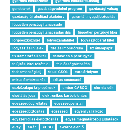
gyermek életkezdése
gyermek előtakarékosság
gondolatok
gazdaságvédelmi program
gazdasági válság
gazdaság-újraindítási akcióterv
garantált nyugdíjbiztosítás
független pénzügyi tanácsadó
független pénzügyi tanácsadás díja
független pénzügyi blog
forgóeszközhitel
folyószámlahitel
fogyasztóbarát hitel
fogyasztási hitelek
fizetési moratórium
fix állampapír
fix kamatozású hitel
fiatalok és a pénzügyek
felújítási hitel feltételei
felelősségbiztosítás
fedezetlenségi díj
falusi CSOk
euro árfolyam
etikus életbiztosítás
etikus tanácsadó
eszközalapú kriptopénzek
ember CASCO
elérni a célt
elsétálás joga
elektronikus kárbejelentés
egészségügyi ellátás
egészségpénztár
egészségbiztosítás
egészség
egyéni vállalkozó
egyszeri díjas életbiztosítás
egyes meghatározott juttatások
ePay
eKár
eBSO
e-kárbejelentő