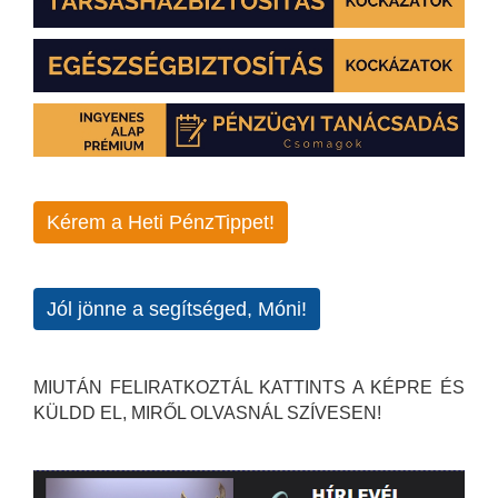
Kérem a Heti PénzTippet!
Jól jönne a segítséged, Móni!
MIUTÁN FELIRATKOZTÁL KATTINTS A KÉPRE ÉS
KÜLDD EL, MIRŐL OLVASNÁL SZÍVESEN!