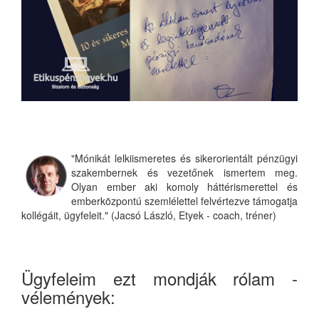
"Mónikát lelkiismeretes és sikerorientált pénzügyi
szakembernek és vezetőnek ismertem meg.
Olyan ember aki komoly háttérismerettel és
emberközpontú szemlélettel felvértezve támogatja
kollégáit, ügyfeleit." (Jacsó László, Etyek - coach, tréner)
Ügyfeleim ezt mondják rólam -
vélemények: