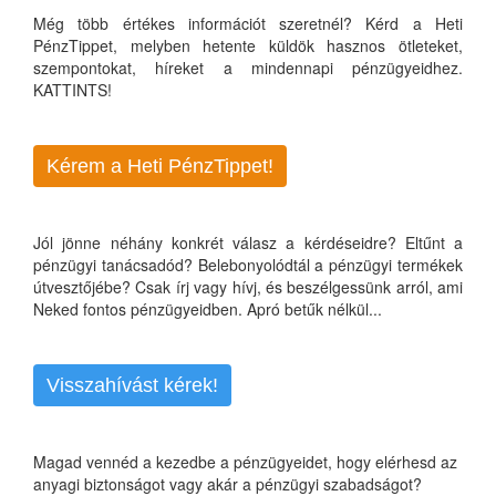
Még több értékes információt szeretnél? Kérd a Heti
PénzTippet, melyben hetente küldök hasznos ötleteket,
szempontokat, híreket a mindennapi pénzügyeidhez.
KATTINTS!
Kérem a Heti PénzTippet!
Jól jönne néhány konkrét válasz a kérdéseidre? Eltűnt a
pénzügyi tanácsadód? Belebonyolódtál a pénzügyi termékek
útvesztőjébe? Csak írj vagy hívj, és beszélgessünk arról, ami
Neked fontos pénzügyeidben. Apró betűk nélkül...
Visszahívást kérek!
Magad vennéd a kezedbe a pénzügyeidet, hogy elérhesd az
anyagi biztonságot vagy akár a pénzügyi szabadságot?