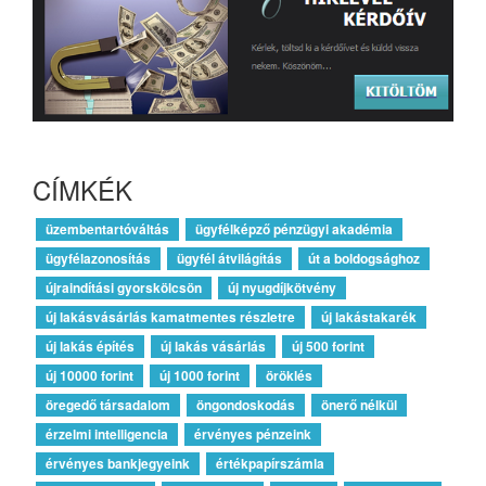
CÍMKÉK
üzembentartóváltás
ügyfélképző pénzügyi akadémia
ügyfélazonosítás
ügyfél átvilágítás
út a boldogsághoz
újraindítási gyorskölcsön
új nyugdíjkötvény
új lakásvásárlás kamatmentes részletre
új lakástakarék
új lakás építés
új lakás vásárlás
új 500 forint
új 10000 forint
új 1000 forint
öröklés
öregedő társadalom
öngondoskodás
önerő nélkül
érzelmi intelligencia
érvényes pénzeink
érvényes bankjegyeink
értékpapírszámla