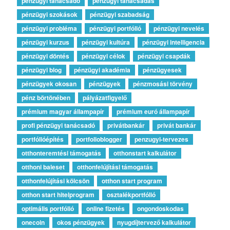
pénzügyi tanácsadó
pénzügyi tanácsadás
pénzügyi szokások
pénzügyi szabadság
pénzügyi probléma
pénzügyi portfólió
pénzügyi nevelés
pénzügyi kurzus
pénzügyi kultúra
pénzügyi intelligencia
pénzügyi döntés
pénzügyi célok
pénzügyi csapdák
pénzügyi blog
pénzügyi akadémia
pénzügyesek
pénzügyek okosan
pénzügyek
pénzmosási törvény
pénz börtönében
pályázatfigyelő
prémium magyar állampapír
prémium euró állampapír
profi pénzügyi tanácsadó
privátbankár
privát bankár
portfólióépítés
portfolioblogger
penzugyi-tervezes
otthonteremtési támogatás
otthonstart kalkulátor
otthoni baleset
otthonfelújítási támogatás
otthonfelújítási kölcsön
otthon start program
otthon start hitelprogram
osztalékportfólió
optimális portfólió
online fizetés
ongondoskodas
onecoin
okos pénzügyek
nyugdíjtervező kalkulátor