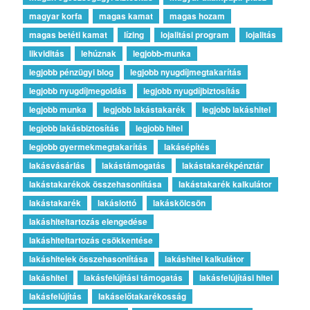
magyar korfa
magas kamat
magas hozam
magas betéti kamat
lízing
lojalitási program
lojalitás
likviditás
lehúznak
legjobb-munka
legjobb pénzügyi blog
legjobb nyugdíjmegtakarítás
legjobb nyugdíjmegoldás
legjobb nyugdíjbiztosítás
legjobb munka
legjobb lakástakarék
legjobb lakáshitel
legjobb lakásbiztosítás
legjobb hitel
legjobb gyermekmegtakarítás
lakásépítés
lakásvásárlás
lakástámogatás
lakástakarékpénztár
lakástakarékok összehasonlítása
lakástakarék kalkulátor
lakástakarék
lakáslottó
lakáskölcsön
lakáshiteltartozás elengedése
lakáshiteltartozás csökkentése
lakáshitelek összehasonlítása
lakáshitel kalkulátor
lakáshitel
lakásfelújítási támogatás
lakásfelújítási hitel
lakásfelújítás
lakáselőtakarékosság