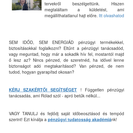
tervekről beszélgettünk. Hiszen
megtaláltam a küldetést, ami
megállíthatatlanul hajt előre.
Itt olvashatod
SEM IDŐD, SEM ENERGIÁD pénzügyi termékekkel,
biztosításokkal foglalkozni? Eltűnt a pénzügyi tanácsadód,
vagy meguntad, hogy már a sokadik hív fel, mostantól majd
ő lesz az? Nincs pénzed, de szeretnéd, ha idővel lenne
biztonságot adó megtakarításod? Van pénzed, de nem
tudod, hogyan gyarapítsd okosan?
KÉRJ SZAKÉRTŐI SEGÍTSÉGET
! Független pénzügyi
tanácsadás, ami Rólad szól - apró betűk nélkül...
VAGY TANULJ és fejlődj saját időbeosztásod és tempód
szerint! Ezt kínálja a
pénzügyi tudatosság akadémiá
nk!