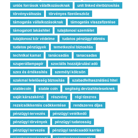
uniós források válallkozásoknak
unit linked életbiztosítás
törvényváltozás
törvényes fizetőeszköz
támogatás vállalkozásoknak
támogatás visszafizetése
támogatott lakáshitel
tulajdonosi szemlélet
tulajdonosi kör védelme
tudatos pénzügyi döntés
tudatos pénzügyek
temetkezési biztosítás
technikai kamat
tanácsadás
tanacsadas
szuperállampapír
szociális hozzájárulási adó
szex és értékesítés
személyi kölcsön
szakmai felelősség biztosítás
szabadfelhasználású hitel
stablecoin
stable coin
segítség devizahiteleseknek
saját kárszakértő
részvény
régi tízezres
rezsicsökkentés csökkentése
rendszeres díjas
pénzügyi-tervezés
pénzügyi vetélkedő
pénzügyi törvények
pénzügyi tudatosság
pénzügyi tervezés
pénzügyi tanácsadói karrier