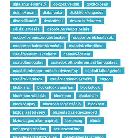
díjtalanul letölthető
dolgozz velünk
dokitokosan
dokit okosan
diákmunka
diákhitel elengedés
diverzifikáció
devizahitel
deviza befektetés
cél és tervezés
csoportos életbiztosítás
csoportos egészségbiztosítás
csoportos biztosítások
csoportos balesetbiztosítás
csapdák elkerülése
családvédelmi akcióterv
családvédelem
családtámogatás
családok otthonteremtési támogatása
családi otthonteremtési kedvezmény
családi költségvetés
családi kiadások
családi adókedvezmény
casco
blokklánc
blockstock vásárlás
blockstock
blocknote vásárlás
blocknote
blockchain
blockbenpay
blockben regisztráció
blockben
biztosítási törvény
biztosítsd az egészséged
biztonságos állampapírok
biztonság
bitcoin
betegségbiztosítás
beruházási hitel
befektetési életbiztosítás
befektetési tanácsadó