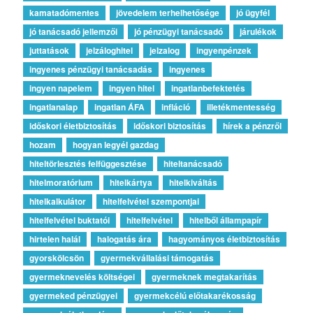
kamatadómentes
jövedelem terhelhetősége
jó ügyfél
jó tanácsadó jellemzői
jó pénzügyi tanácsadó
járulékok
juttatások
jelzáloghitel
jelzalog
ingyenpénzek
ingyenes pénzügyi tanácsadás
ingyenes
ingyen napelem
ingyen hitel
ingatlanbefektetés
ingatlanalap
ingatlan ÁFA
infláció
illetékmentesség
időskori életbiztosítás
időskori biztosítás
hírek a pénzről
hozam
hogyan legyél gazdag
hiteltörlesztés felfüggesztése
hiteltanácsadó
hitelmoratórium
hitelkártya
hitelkiváltás
hitelkalkulátor
hitelfelvétel szempontjai
hitelfelvétel buktatói
hitelfelvétel
hitelből állampapír
hirtelen halál
halogatás ára
hagyományos életbiztosítás
gyorskölcsön
gyermekvállalási támogatás
gyermeknevelés költségei
gyermeknek megtakarítás
gyermeked pénzügyei
gyermekcélú előtakarékosság