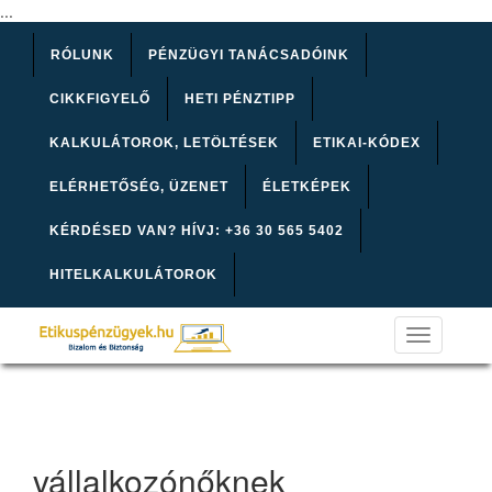
...
RÓLUNK
PÉNZÜGYI TANÁCSADÓINK
CIKKFIGYELŐ
HETI PÉNZTIPP
KALKULÁTOROK, LETÖLTÉSEK
ETIKAI-KÓDEX
ELÉRHETŐSÉG, ÜZENET
ÉLETKÉPEK
KÉRDÉSED VAN? HÍVJ: +36 30 565 5402
HITELKALKULÁTOROK
Toggle
navigation
vállalkozónőknek