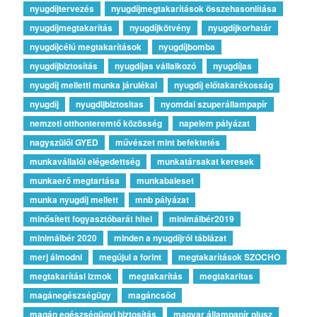
nyugdíjtervezés
nyugdíjmegtakarítások összehasonlítása
nyugdíjmegtakarítás
nyugdíjkötvény
nyugdíjkorhatár
nyugdíjcélú megtakarítások
nyugdíjbomba
nyugdíjbiztosítás
nyugdíjas vállalkozó
nyugdíjas
nyugdíj melletti munka járulékai
nyugdíj előtakarékosság
nyugdíj
nyugdijbiztositas
nyomdai szuperállampapír
nemzeti otthonteremtő közösség
napelem pályázat
nagyszülői GYED
művészet mint befektetés
munkavállalói elégedettség
munkatársakat keresek
munkaerő megtartása
munkabaleset
munka nyugdíj mellett
mnb pályázat
minősített fogyasztóbarát hitel
minimálbér2019
minimálbér 2020
minden a nyugdíjról táblázat
merj álmodni
megújul a forint
megtakarítások SZOCHO
megtakarítási izmok
megtakarítás
megtakaritas
magánegészségügy
magáncsőd
magán egészségügyi biztosítás
magyar állampapír plusz