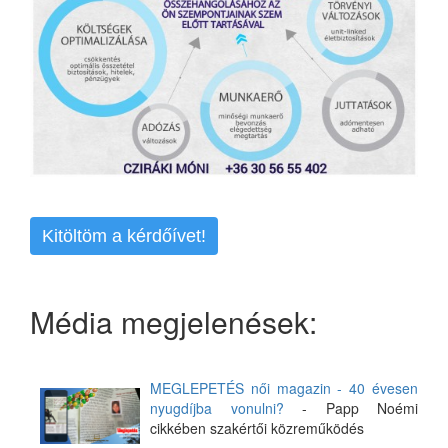
Kitöltöm a kérdőívet!
Média megjelenések:
MEGLEPETÉS női magazin - 40 évesen
nyugdíjba vonulni?
- Papp Noémi
cikkében szakértői közreműködés