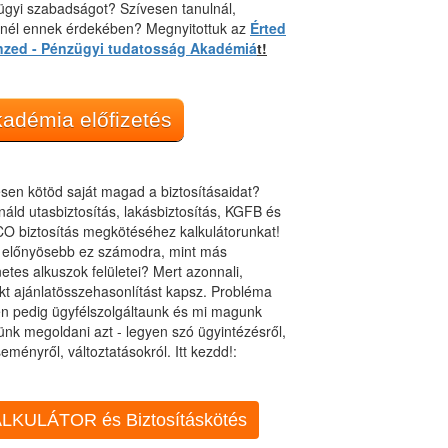
gyi szabadságot? Szívesen tanulnál,
dnél ennek érdekében? Megnyitottuk az
Érted
nzed - Pénzügyi tudatosság Akadémiá
t!
adémia előfizetés
sen kötöd saját magad a biztosításaidat?
áld utasbiztosítás, lakásbiztosítás, KGFB és
O biztosítás megkötéséhez kalkulátorunkat!
t előnyösebb ez számodra, mint más
netes alkuszok felületei? Mert azonnali,
kt ajánlatösszehasonlítást kapsz. Probléma
n pedig ügyfélszolgáltaunk és mi magunk
ünk megoldani azt - legyen szó ügyintézésről,
eményről, változtatásokról. Itt kezdd!:
LKULÁTOR és Biztosításkötés