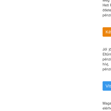
Még 
Heti
ötle
pénz
Ké
Jól 
Eltű
pénz
hívj
pénzü
Vi
Maga
elérh