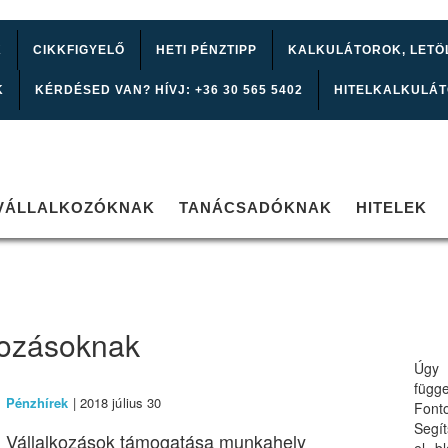
K
CIKKFIGYELŐ
HETI PÉNZTIPP
KALKULÁTOROK, LETÖ
K
KÉRDÉSED VAN? HÍVJ: +36 30 565 5402
HITELKALKULÁ
VÁLLALKOZÓKNAK
TANÁCSADÓKNAK
HITELEK
lkozásoknak
Úgy 
függ
Pénzhírek
| 2018 július 30
Font
Segí
Vállalkozások támogatása munkahely