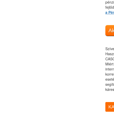
pénzü
fejlő
a Pé
Ak
Szíve
Haszn
CASC
Miér
inter
korre
eseté
segít
káres
KA