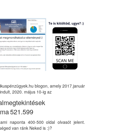
tikuspénzügyek.hu blogon, amely 2017.január
indult, 2020. május 10-ig az
almegtekintések
áma
521.599
, ami naponta 400-500 oldal olvasót jelent.
éged van ránk Neked is :)?