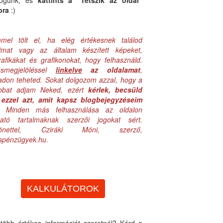
logunk, és
kattints a "Tetszik az oldal"
bra
:)
mel tölt el, ha elég értékesnek találod
aimat vagy az általam készített képeket,
rafikákat és grafikonokat, hogy felhasználd.
ásmegjelöléssel
linkelve
az oldalamat
,
adon teheted. Sokat dolgozom azzal, hogy a
obbat adjam Neked, ezért
kérlek, becsüld
ezzel azt, amit kapsz blogbejegyzéseim
. Minden más felhasználása az oldalon
lható tartalmaknak szerzői jogokat sért.
zönettel, Cziráki Móni, szerző,
uspénzügyek.hu.
KALKULÁTOROK