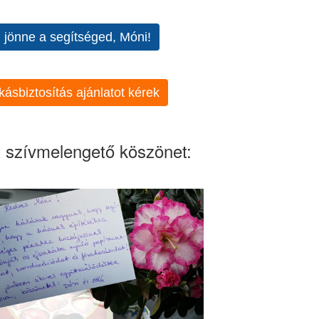
l jönne a segítséged, Móni!
kásbiztosítás ajánlatot kérek
 szívmelengető köszönet: