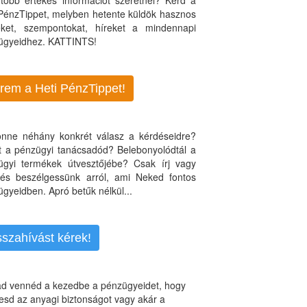
több értékes információt szeretnél? Kérd a
 PénzTippet, melyben hetente küldök hasznos
teket, szempontokat, híreket a mindennapi
ügyeidhez. KATTINTS!
rem a Heti PénzTippet!
jönne néhány konkrét válasz a kérdéseidre?
nt a pénzügyi tanácsadód? Belebonyolódtál a
ügyi termékek útvesztőjébe? Csak írj vagy
, és beszélgessünk arról, ami Neked fontos
gyeidben. Apró betűk nélkül...
sszahívást kérek!
d vennéd a kezedbe a pénzügyeidet, hogy
esd az anyagi biztonságot vagy akár a