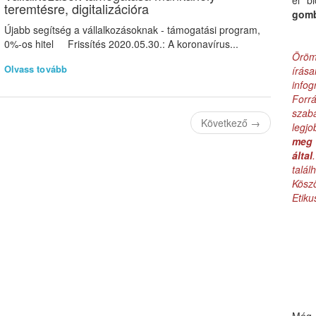
el b
teremtésre, digitalizációra
gom
Újabb segítség a vállalkozásoknak - támogatási program,
0%-os hitel Frissítés 2020.05.30.: A koronavírus...
Öröm
Olvass tovább
írás
infog
Forr
szab
Következő
→
legj
meg 
által
talá
Kös
Etik