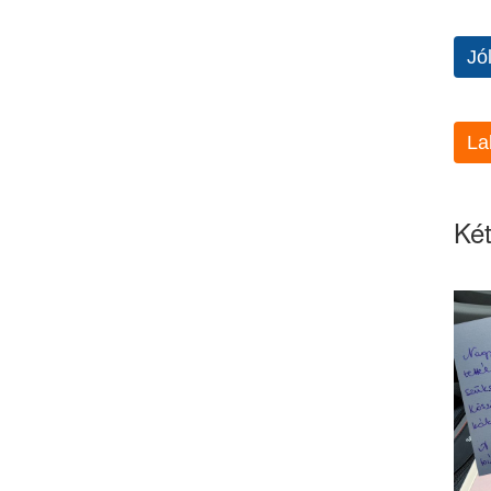
Jó
La
Két