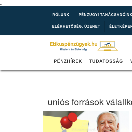
...
RÓLUNK
PÉNZÜGYI TANÁCSADÓIN
ELÉRHETŐSÉG, ÜZENET
ÉLETKÉPE
PÉNZHÍREK
TUDATOSSÁG
uniós források válal