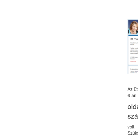
Az E
6-án 
old
sz
volt
Szüks