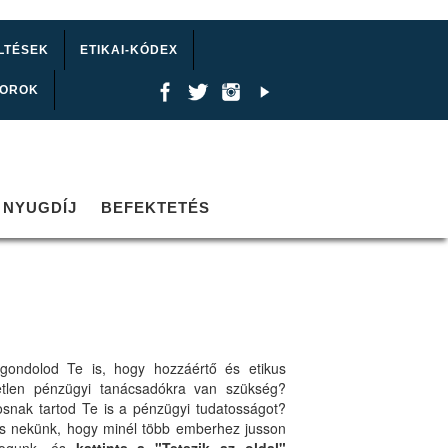
LTÉSEK
ETIKAI-KÓDEX
TOROK
NYUGDÍJ
BEFEKTETÉS
gondolod Te is, hogy hozzáértő és etikus
etlen pénzügyi tanácsadókra van szükség?
osnak tartod Te is a pénzügyi tudatosságot?
ts nekünk, hogy minél több emberhez jusson